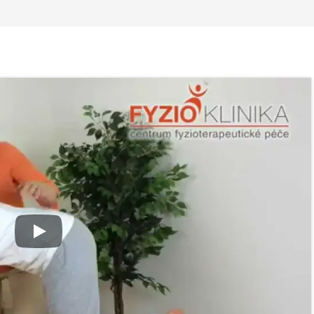
 ve
Nabídka léčby ve
Nabídka léčb
FYZIOklinice
FYZIOklinice