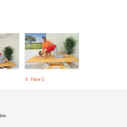
3
Fáze 2
be.