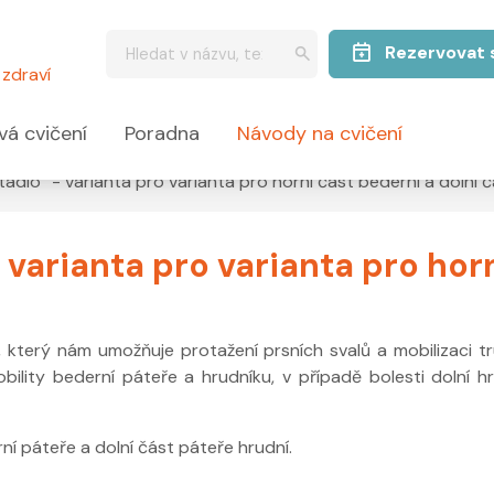
Rezervovat 
zdraví
vá cvičení
Poradna
Návody na cvičení
etadlo“ - varianta pro varianta pro horní část bederní a dolní 
 varianta pro varianta pro hor
 který nám umožňuje protažení prsních svalů a mobilizaci t
ility bederní páteře a hrudníku, v případě bolesti dolní hr
ní páteře a dolní část páteře hrudní.