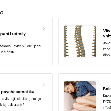
at
Vli
 paní Ludmily
vni
Jako
zásady cvičení dle paní
žebe
 v článku.
člán
Bole
a psychosomatika
Kazu
ovlivňují obtíže jako je
FYZI
 jej odstranit?
třís