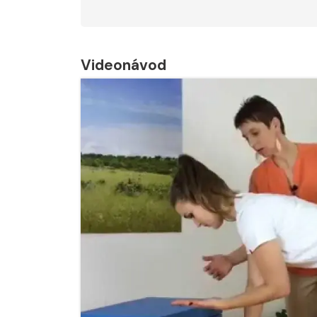
Videonávod
Nabídka léčby ve
Nabídka léčby
FYZIOklinice
FYZIOklinice