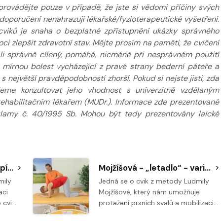
provádějte pouze v případě, že jste si vědomi příčiny svých
poručení nenahrazují lékařské/fyzioterapeutické vyšetření.
cviků je snaha o bezplatné zpřístupnění ukázky správného
 zlepšit zdravotní stav. Mějte prosím na paměti, že cvičení
e-li správně cílený, pomáhá, nicméně při nesprávném použití
. mírnou bolest vycházející z pravé strany bederní páteře a
 největší pravděpodobností zhorší. Pokud si nejste jisti, zda
jeme konzultovat jeho vhodnost s univerzitně vzdělaným
 rehabilitačním lékařem (MUDr.). Informace zde prezentované
klamy č. 40/1995 Sb. Mohou být tedy prezentovány laické
Mojžíšová - na všech 4 - písmeno C - varianta pro spodní část bederní páteře a LS přechod
Mojžíšová - „letadlo“ - varianta pro varianta pro horní část bederní a dolní část hrudní páteře
mily
Jedná se o cvik z metody Ludmily
aci
Mojžíšové, který nám umožňuje
 cvi…
protažení prsních svalů a mobilizaci…