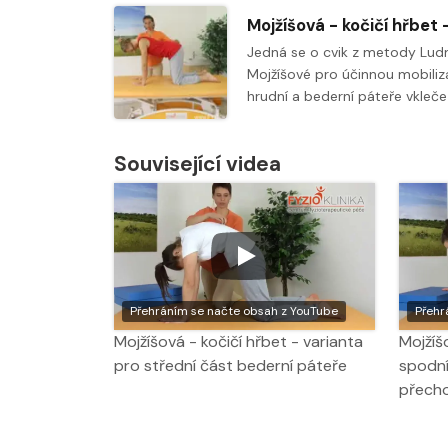
Jedná se o cvik z metody Lud
Mojžíšové pro účinnou mobiliz
hrudní a bederní páteře vkleč
Související videa
Přehráním se načte obsah z YouTube
Přehr
Mojžíšová - kočičí hřbet - varianta
Mojžíš
pro střední část bederní páteře
spodní
přech