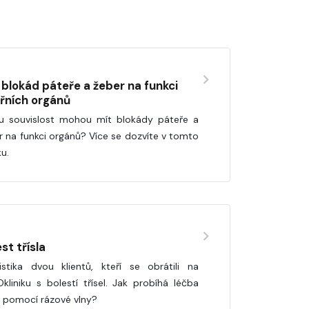
v blokád páteře a žeber na funkci
třních orgánů
u souvislost mohou mít blokády páteře a
r na funkci orgánů? Více se dozvíte v tomto
ku.
st třísla
istika dvou klientů, kteří se obrátili na
Okliniku s bolestí třísel. Jak probíhá léčba
el pomocí rázové vlny?