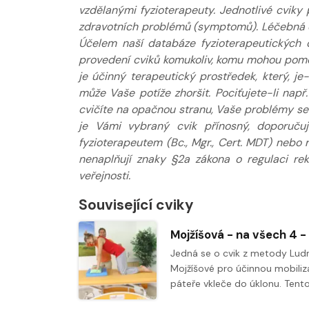
vzdělanými fyzioterapeuty. Jednotlivé cviky 
zdravotních problémů (symptomů). Léčebná do
Účelem naší databáze fyzioterapeutických 
provedení cviků komukoliv, komu mohou pomoci
je účinný terapeutický prostředek, který, j
může Vaše potíže zhoršit. Pociťujete-li např
cvičíte na opačnou stranu, Vaše problémy se s
je Vámi vybraný cvik přínosný, doporuču
fyzioterapeutem (Bc., Mgr., Cert. MDT) nebo
nenaplňují znaky §2a zákona o regulaci re
veřejnosti.
Související cviky
Jedná se o cvik z metody Lud
Mojžíšové pro účinnou mobiliz
páteře vkleče do úklonu. Tento