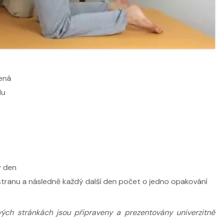
ží
Nabídka masáží
Nabídka mas
ená
lu
ý den
stranu a následně každý další den počet o jedno opakování
ých stránkách jsou připraveny a prezentovány univerzitně