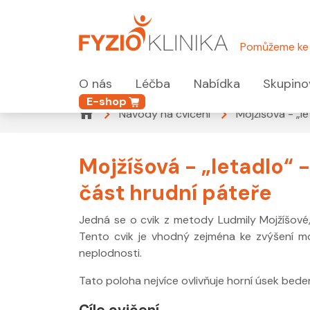
Pomůžeme ke 
O nás
Léčba
Nabídka
Skupino
E-shop
Návody na cvičení
Mojžíšová - „l
Mojžíšová - „letadlo“ -
část hrudní páteře
Jedná se o cvik z metody Ludmily Mojžíšové,
Tento cvik je vhodný zejména ke zvýšení mob
neplodnosti.
Tato poloha nejvíce ovlivňuje horní úsek beder
Cíle cvičení