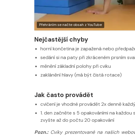
Nabídka masáží
Nabídka masá
Přehráním se načte obsah z YouTube
Nejčastější chyby
horní končetina je zapažená nebo předpaž
sedání si na paty při zkráceném prsním sva
měnění základní polohy při cviku
zaklánění hlavy (má být čistá rotace)
Jak často provádět
cvičení je vhodné provádět 2x denně každ
1. den začněte s 5 opakováními na každou 
zvyšte až do počtu 20 opakování
Pozn.:
Cviky prezentované na našich webov