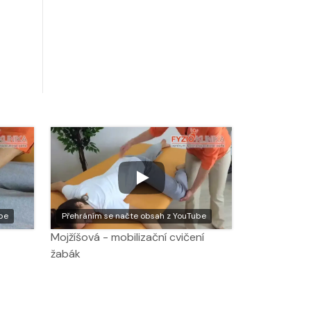
be
Přehráním se načte obsah z YouTube
Mojžíšová - mobilizační cvičení
žabák