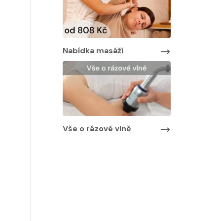
Nabídka masáží
Nabídka ma
áží
Vše o rázové vlně