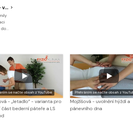
Mojžíšová - kočičí hřbet - varianta pro střední část bederní páteře
mily
aci
e do…
áním se načte obsah z YouTube
Přehráním se načte obsah z YouTu
ová - „letadlo“ - varianta pro
Mojžíšová - uvolnění hýždí a
 část bederní páteře a LS
pánevního dna
od