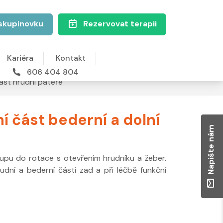
skupinovku
Rezervovat terapii
Kariéra
Kontakt
606 404 804
část hrudní páteře
ní část bederní a dolní
Napište nám
rupu do rotace s otevřením hrudníku a žeber.
udní a bederní části zad a při léčbě funkční