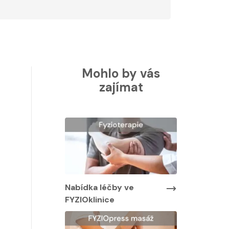
Mohlo by vás
zajímat
Nabídka léčby ve
Nabídka lé
FYZIOklinice
FYZIOklinic
y ve