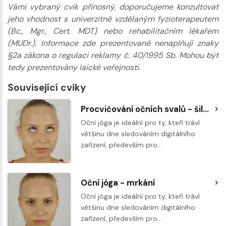
Vámi vybraný cvik přínosný, doporučujeme konzultovat
jeho vhodnost s univerzitně vzdělaným fyzioterapeutem
(Bc., Mgr., Cert. MDT) nebo rehabilitačním lékařem
(MUDr.). Informace zde prezentované nenaplňují znaky
§2a zákona o regulaci reklamy č. 40/1995 Sb. Mohou být
tedy prezentovány laické veřejnosti.
Související cviky
Procvičování očních svalů - šilhání
Oční jóga je ideální pro ty, kteří tráví
většinu dne sledováním digitálního
zařízení, především pro…
Oční jóga - mrkání
Oční jóga je ideální pro ty, kteří tráví
většinu dne sledováním digitálního
zařízení, především pro…