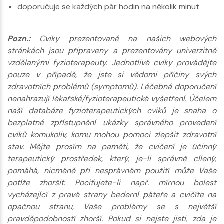
doporučuje se každých pár hodin na několik minut
Pozn.:
Cviky prezentované na našich webových
stránkách jsou připraveny a prezentovány univerzitně
vzdělanými fyzioterapeuty. Jednotlivé cviky provádějte
pouze v případě, že jste si vědomi příčiny svých
zdravotních problémů (symptomů). Léčebná doporučení
nenahrazují lékařské/fyzioterapeutické vyšetření. Účelem
naší databáze fyzioterapeutických cviků je snaha o
bezplatné zpřístupnění ukázky správného provedení
cviků komukoliv, komu mohou pomoci zlepšit zdravotní
stav. Mějte prosím na paměti, že cvičení je účinný
terapeutický prostředek, který, je-li správně cílený,
pomáhá, nicméně při nesprávném použití může Vaše
potíže zhoršit. Pociťujete-li např. mírnou bolest
vycházející z pravé strany bederní páteře a cvičíte na
opačnou stranu, Vaše problémy se s největší
pravděpodobností zhorší. Pokud si nejste jisti, zda je