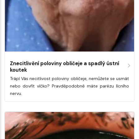
Znecitlivění poloviny obličeje a spadlý ústní
koutek
Trápí Vás necitlivost poloviny obličeje, nemůžete se usmát
nebo dovřít víčko? Pravděpodobně máte parézu lícního
nervu.