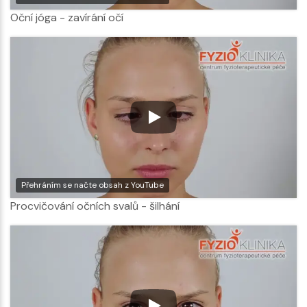
Oční jóga - zavírání očí
Přehráním se načte obsah z YouTube
Procvičování očních svalů - šilhání