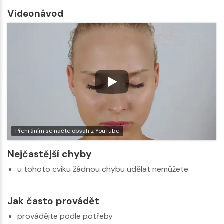
Videonávod
Přehráním se načte obsah z YouTube
Nejčastější chyby
u tohoto cviku žádnou chybu udělat nemůžete
Jak často provádět
provádějte podle potřeby