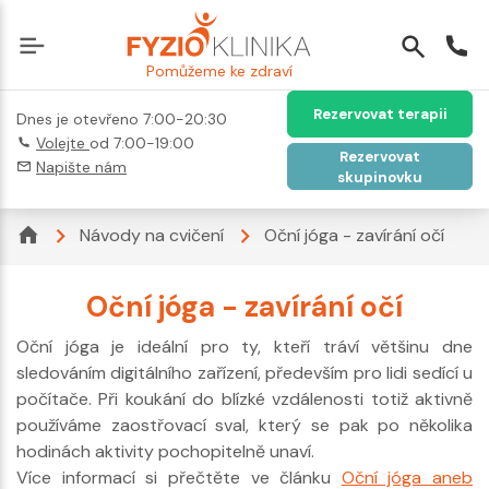
Pomůžeme ke zdraví
Rezervovat terapii
Dnes je otevřeno 7:00-20:30
Volejte
od 7:00-19:00
Rezervovat
Napište nám
skupinovku
Návody na cvičení
Oční jóga - zavírání očí
Oční jóga - zavírání očí
Oční jóga je ideální pro ty, kteří tráví většinu dne
sledováním digitálního zařízení, především pro lidi sedící u
počítače. Při koukání do blízké vzdálenosti totiž aktivně
používáme zaostřovací sval, který se pak po několika
hodinách aktivity pochopitelně unaví.
Více informací si přečtěte ve článku
Oční jóga aneb