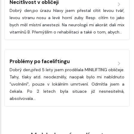
Necitlivost v obličeji
Dobrý den,po úrazu hlavy jsem přestal cítit levou tvář,
levou stranu nosu a levé horní zuby. Resp. cítím to jako
bych měl místní anestezii. Na neurologii mi akorát dali mix
vitamínů B. Přemýšlím o rehabilitaci a také o tom, abych…
Problémy po faceliftingu
Dobrý den,před 5 lety jsem prodělala MINILIFTING obličeje.
Tahy, tlaky atd. neodezněly, naopak bylo mi nabídnuto
"uvolnění", pouze v lokálním umrtvení. Odmítla jsem a
čekala. Po 2 letech byla situace již nesnesitelná,
absolvovala…