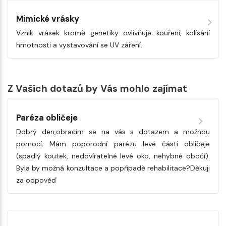
Mimické vrásky
Vznik vrásek kromě genetiky ovlivňuje kouření, kolísání
hmotnosti a vystavování se UV záření.
Z Vašich dotazů by Vás mohlo zajímat
Paréza obličeje
Dobrý den,obracím se na vás s dotazem a možnou
pomocí. Mám poporodní parézu levé části obličeje
(spadlý koutek, nedovíratelné levé oko, nehybné obočí).
Byla by možná konzultace a popřípadě rehabilitace?Děkuji
za odpověď