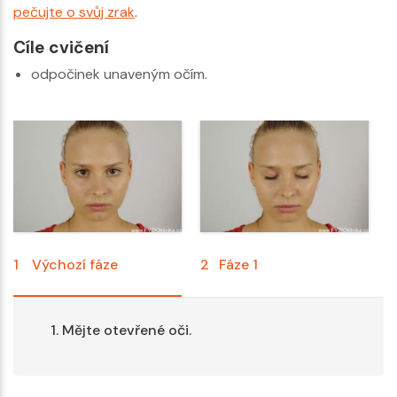
pečujte o svůj zrak
.
Cíle cvičení
odpočinek unaveným očím.
1
Výchozí fáze
2
Fáze 1
Mějte otevřené oči.