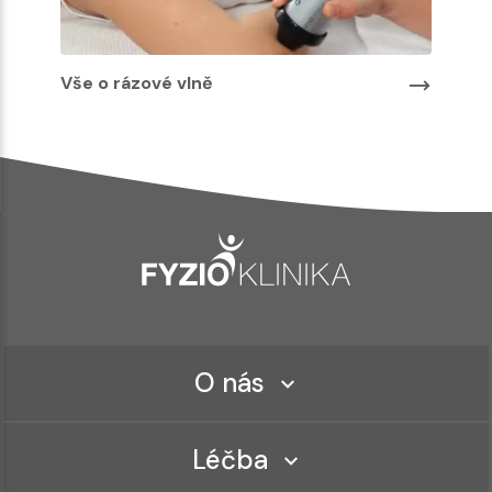
Vše o rázové vlně
O nás
Léčba