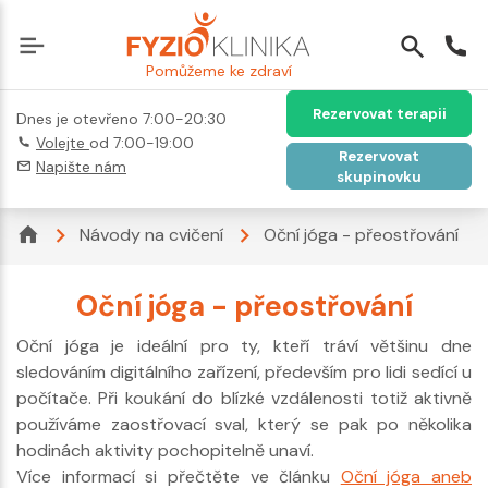
Pomůžeme ke zdraví
Rezervovat terapii
Dnes je otevřeno 7:00-20:30
Volejte
od 7:00-19:00
Rezervovat
Napište nám
skupinovku
Návody na cvičení
Oční jóga - přeostřování
Oční jóga - přeostřování
Oční jóga je ideální pro ty, kteří tráví většinu dne
sledováním digitálního zařízení, především pro lidi sedící u
počítače. Při koukání do blízké vzdálenosti totiž aktivně
používáme zaostřovací sval, který se pak po několika
hodinách aktivity pochopitelně unaví.
Více informací si přečtěte ve článku
Oční jóga aneb