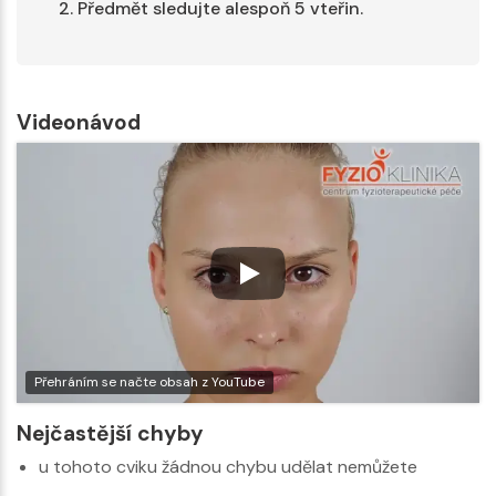
Předmět sledujte alespoň 5 vteřin.
Videonávod
Přehráním se načte obsah z YouTube
Nejčastější chyby
u tohoto cviku žádnou chybu udělat nemůžete