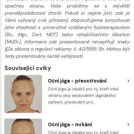
opačnou stranu, Vaše problémy se s největší
pravděpodobností zhorší. Pokud si nejste jisti, zda je
Vámi vybraný cvik přínosný, doporučujeme konzultovat
jeho vhodnost s univerzitně vzdělaným fyzioterapeutem
(Bc., Mgr., Cert. MDT) nebo rehabilitačním lékařem
(MUDr.). Informace zde prezentované nenaplňují znaky
§2a zákona o regulaci reklamy č. 40/1995 Sb. Mohou být
tedy prezentovány laické veřejnosti.
Související cviky
Oční jóga - přeostřování
Oční jóga je ideální pro ty, kteří tráví
většinu dne sledováním digitálního
zařízení, především pro…
Oční jóga - mrkání
Oční jóga je ideální pro ty, kteří tráví