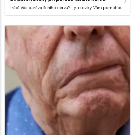
Trápí Vás paréza lícního nervu? Tyto cviky Vám pomohou.