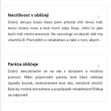
Necitlivost v obličeji
Dobrý den,po úrazu hlavy jsem přestal cítit levou tvář,
levou stranu nosu a levé horní zuby. Resp. cítím to jako
bych měl místní anestezii. Na neurologii mi akorát dali mix
vitamínů B. Přemýšlím o rehabilitaci a také o tom, abych…
Paréza obličeje
Dobrý den,obracím se na vás s dotazem a možnou
pomocí. Mám poporodní parézu levé části obličeje
(spadlý koutek, nedovíratelné levé oko, nehybné obočí).
Byla by možná konzultace a popřípadě rehabilitace?Děkuji
za odpověď