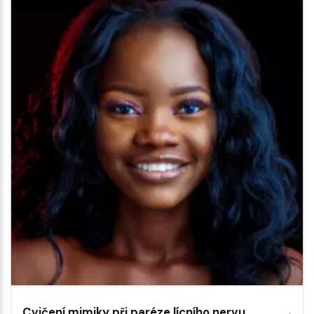
Cvičení mimiky při paréze lícního nervu