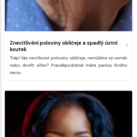
Znecitlivění poloviny obličeje a spadlý ústní
koutek
Trápí Vás necitlivost poloviny obličeje, nemůžete se usmát
nebo dovřít víčko? Pravděpodobně máte parézu lícního
nervu.