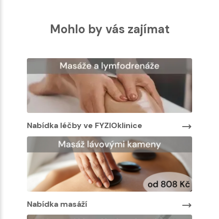
Mohlo by vás zajímat
Nabídka léčby ve FYZIOklinice
Nabíd
Nabíd
Nabídka masáží