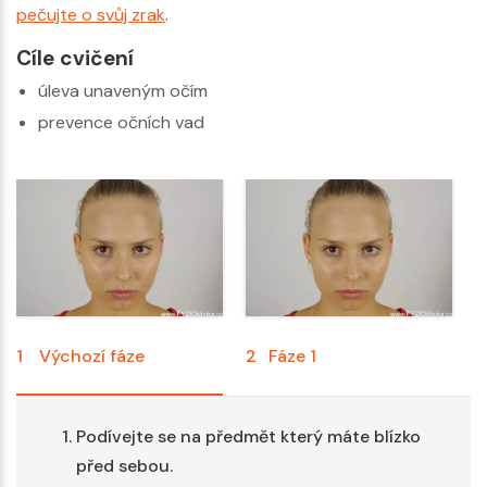
pečujte o svůj zrak
.
Cíle cvičení
úleva unaveným očím
prevence očních vad
1
Výchozí fáze
2
Fáze 1
Podívejte se na předmět který máte blízko
před sebou.