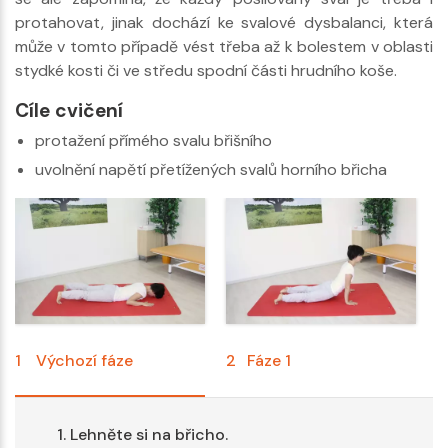
protahovat, jinak dochází ke svalové dysbalanci, která
může v tomto případě vést třeba až k bolestem v oblasti
stydké kosti či ve středu spodní části hrudního koše.
Cíle cvičení
protažení přímého svalu břišního
uvolnění napětí přetížených svalů horního břicha
1
Výchozí fáze
2
Fáze 1
3
Lehněte si na břicho.