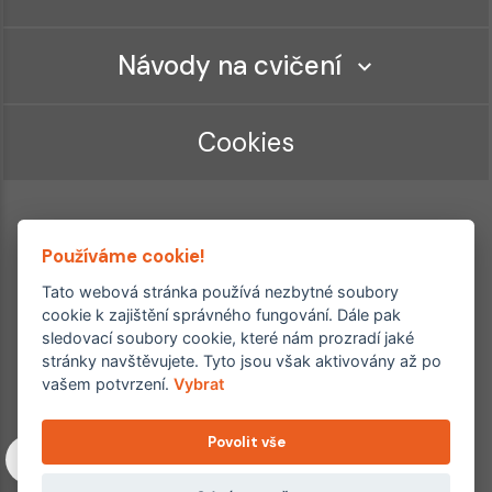
Návody na cvičení
Cookies
Používáme cookie!
Tato webová stránka používá nezbytné soubory
cookie k zajištění správného fungování. Dále pak
sledovací soubory cookie, které nám prozradí jaké
Ordinace roku
Rehabilitační ordinace
stránky navštěvujete. Tyto jsou však aktivovány až po
2. místo – 2017/2019
vašem potvrzení.
Vybrat
3. místo – 2018
Povolit vše
Copyright © 2011–2026 FYZIOklinika s.r.o.
Machkova 1642/2, Praha 4, Jižní Město – Chodov
Všechna práva vyhrazena. Jakékoliv užití obsahu či jeho částí