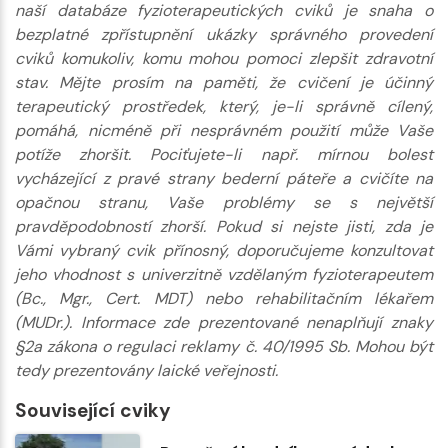
naší databáze fyzioterapeutických cviků je snaha o
bezplatné zpřístupnění ukázky správného provedení
cviků komukoliv, komu mohou pomoci zlepšit zdravotní
stav. Mějte prosím na paměti, že cvičení je účinný
terapeutický prostředek, který, je-li správně cílený,
pomáhá, nicméně při nesprávném použití může Vaše
potíže zhoršit. Pociťujete-li např. mírnou bolest
vycházející z pravé strany bederní páteře a cvičíte na
opačnou stranu, Vaše problémy se s největší
pravděpodobností zhorší. Pokud si nejste jisti, zda je
Vámi vybraný cvik přínosný, doporučujeme konzultovat
jeho vhodnost s univerzitně vzdělaným fyzioterapeutem
(Bc., Mgr., Cert. MDT) nebo rehabilitačním lékařem
(MUDr.). Informace zde prezentované nenaplňují znaky
§2a zákona o regulaci reklamy č. 40/1995 Sb. Mohou být
tedy prezentovány laické veřejnosti.
Související cviky