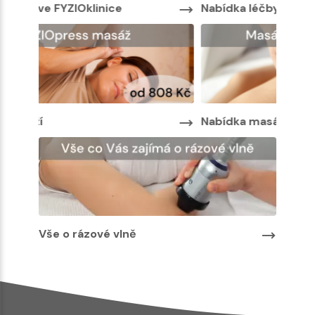
Nabídka léčby ve FYZIOklinice
Nabíd
Nabídka masáží
Nabíd
Vše o rázové vlně