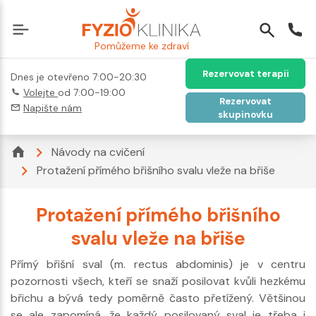
Pomůžeme ke zdraví
Rezervovat terapii
Dnes je otevřeno 7:00-20:30
Volejte
od 7:00-19:00
Rezervovat
Napište nám
skupinovku
Návody na cvičení
Protažení přímého břišního svalu vleže na břiše
Protažení přímého břišního
svalu vleže na břiše
Přímý břišní sval (m. rectus abdominis) je v centru
pozornosti všech, kteří se snaží posilovat kvůli hezkému
břichu a bývá tedy poměrně často přetížený. Většinou
se ale zapomíná, že každý posilovaný sval je třeba i