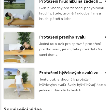
Protažení hrudníku na zádech na overballu
Cvik je vhodný pro zlepšení pohyblivosti
hrudní páteře, uvolnění skloubení mezi
hrudní páteří a žebr…
Protažení prsního svalu
Jedná se o cvik pro správné protažení
prsního svalu, jež můžete provádět i Vy
sami doma.
Protažení hýžďových svalů ve stoje
Tento cvik je vhodný k protažení
hýžďových svalů. Svaly hýždí bývají často
jedním z důvodů bolesti b…
Související videa