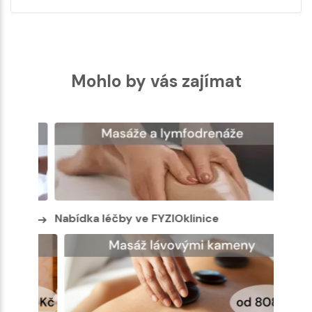
Mohlo by vás zajímat
Nabídka léčby ve FYZIOklinice
Nabíd