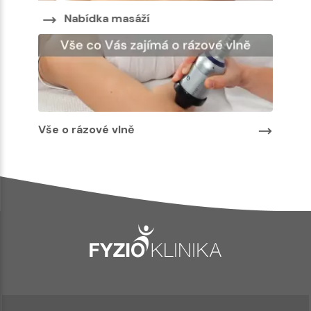
Nabídka masáží
Nabíd
Vše o rázové vlně