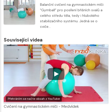
Balanční cvičení na gymnastickém míči
"Gymball" pro posílení břišních svalů a
celého středu těla, tedy i hlubokého
stabilizačního systému. Jedná se o
cviče…
Související videa
Přehráním se načte obsah z YouTube
Cvičení na gymnastickém míči - Medvídek