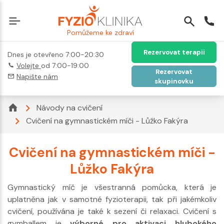
Pomůžeme ke zdraví
Rezervovat terapii
Dnes je otevřeno 7:00-20:30
Volejte
od 7:00-19:00
Rezervovat
Napište nám
skupinovku
Návody na cvičení
Cvičení na gymnastickém míči - Lůžko Fakýra
Cvičení na gymnastickém míči -
Lůžko Fakýra
Gymnastický míč je všestranná pomůcka, která je
uplatněna jak v samotné fyzioterapii, tak při jakémkoliv
cvičení, používána je také k sezení či relaxaci. Cvičení s
gymballem je
výborné pro aktivaci hlubokého