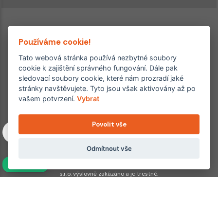
Používáme cookie!
Tato webová stránka používá nezbytné soubory
cookie k zajištění správného fungování. Dále pak
sledovací soubory cookie, které nám prozradí jaké
Ordinace roku
Rehabilitační ordinace
stránky navštěvujete. Tyto jsou však aktivovány až po
2. místo – 2017/2019
vašem potvrzení.
Vybrat
3. místo – 2018
Povolit vše
Copyright © 2011–2026 FYZIOklinika s.r.o.
Machkova 1642/2, Praha 4, Jižní Město – Chodov
Všechna práva vyhrazena. Jakékoliv užití obsahu či jeho částí
Odmítnout vše
včetně převzetí, šíření či dalšího zpřístupňování článků,
NAVÍC
fotografií, grafiky a videí veřejnosti je bez souhlasu FYZIOklinika
s.r.o. výslovně zakázáno a je trestné.
Partnerské weby:
hojeni.cz