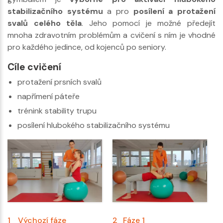
stabilizačního systému
a pro
posílení a protažení
svalů celého těla
. Jeho pomocí je možné předejít
mnoha zdravotním problémům a cvičení s ním je vhodné
pro každého jedince, od kojenců po seniory.
Cíle cvičení
protažení prsních svalů
napřímení páteře
trénink stability trupu
posílení hlubokého stabilizačního systému
1
Výchozí fáze
2
Fáze 1
3