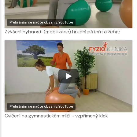
Přehráním se načte obsah z YouTube
Zvýšení hybnosti (mobilizace) hrudní páteře a žeber
Přehráním se načte obsah z YouTube
Cvičení na gymnastickém míči - vzpřímený klek