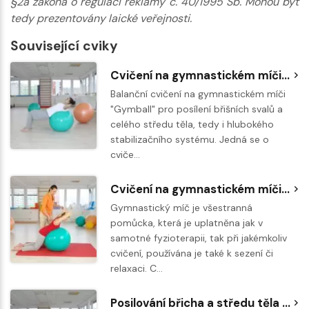
§2a zákona o regulaci reklamy č. 40/1995 Sb. Mohou být
tedy prezentovány laické veřejnosti.
Související cviky
Cvičení na gymnastickém míči - posilování břišních svalů
Balanční cvičení na gymnastickém míči
"Gymball" pro posílení břišních svalů a
celého středu těla, tedy i hlubokého
stabilizačního systému. Jedná se o
cviče…
Cvičení na gymnastickém míči - Posílení lopatek a zádového svalstva
Gymnastický míč je všestranná
pomůcka, která je uplatněna jak v
samotné fyzioterapii, tak při jakémkoliv
cvičení, používána je také k sezení či
relaxaci. C…
Posilování břicha a středu těla na gymnastickém míči