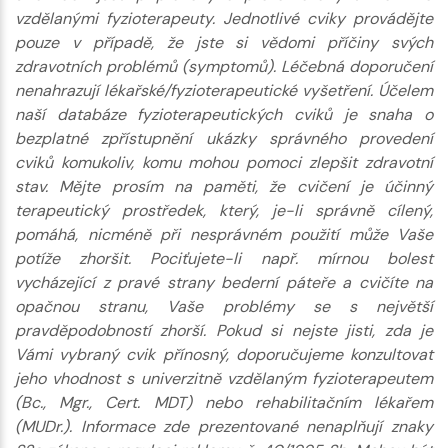
vzdělanými fyzioterapeuty. Jednotlivé cviky provádějte
pouze v případě, že jste si vědomi příčiny svých
zdravotních problémů (symptomů). Léčebná doporučení
nenahrazují lékařské/fyzioterapeutické vyšetření. Účelem
naší databáze fyzioterapeutických cviků je snaha o
bezplatné zpřístupnění ukázky správného provedení
cviků komukoliv, komu mohou pomoci zlepšit zdravotní
stav. Mějte prosím na paměti, že cvičení je účinný
terapeutický prostředek, který, je-li správně cílený,
pomáhá, nicméně při nesprávném použití může Vaše
potíže zhoršit. Pociťujete-li např. mírnou bolest
vycházející z pravé strany bederní páteře a cvičíte na
opačnou stranu, Vaše problémy se s největší
pravděpodobností zhorší. Pokud si nejste jisti, zda je
Vámi vybraný cvik přínosný, doporučujeme konzultovat
jeho vhodnost s univerzitně vzdělaným fyzioterapeutem
(Bc., Mgr., Cert. MDT) nebo rehabilitačním lékařem
(MUDr.). Informace zde prezentované nenaplňují znaky