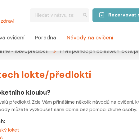
Rezervovat 
zdraví
vá cvičení
Poradna
Návody na cvičení
lí mě - loket/předloktí
První pomoc při bolestech lokte/př
tech lokte/předloktí
loketního kloubu?
valů předloktí. Zde Vám přinášíme několik návodů na cvičení, k
ávody můžete vyzkoušet sami doma bez pomoci druhé osoby.
h:
ský loket
i)