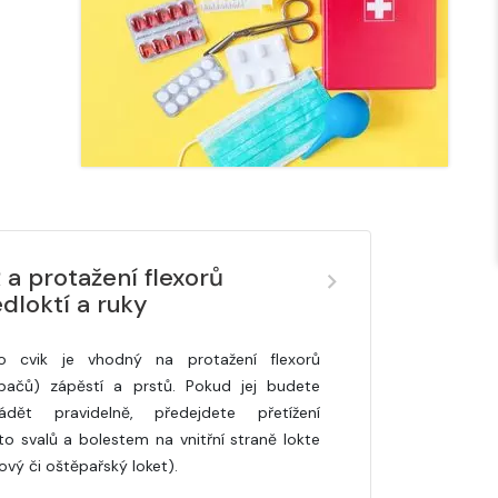
 a protažení flexorů
dloktí a ruky
o cvik je vhodný na protažení flexorů
bačů) zápěstí a prstů. Pokud jej budete
ádět pravidelně, předejdete přetížení
to svalů a bolestem na vnitřní straně lokte
ový či oštěpařský loket).