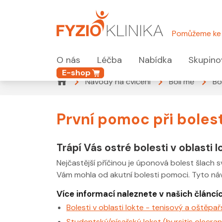
Pomůžeme ke 
O nás
Léčba
Nabídka
Skupino
E-shop
Návody na cvičení
Bolí mě
Bo
První pomoc při boles
Trápí Vás ostré bolesti v oblasti 
Nejčastější příčinou je úponová bolest šlach s
Vám mohla od akutní bolesti pomoci. Tyto n
Více informací naleznete v našich článcíc
Bolesti v oblasti lokte - tenisový a oštěpař
Studentský/písařský loket (bursitis olecran