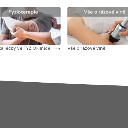
 masáží
Nabídka masáží
Nabídka léčby ve FYZIOklinice
a léčby ve FYZIOklinice
Vše o rázové vlně