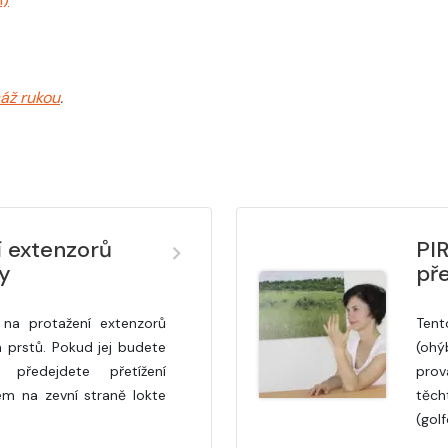
áž rukou
.
í extenzorů
PIR
ky
pře
 na protažení extenzorů
Tent
 prstů. Pokud jej budete
(ohý
, předejdete přetížení
prov
em na zevní straně lokte
těch
(golf