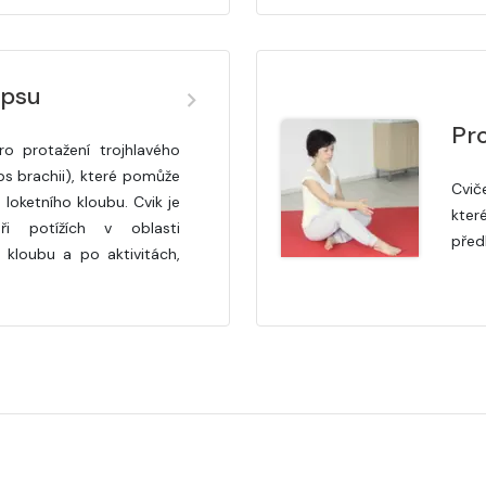
epsu
Pro
o protažení trojhlavého
ps brachii), které pomůže
Cvič
loketního kloubu. Cvik je
kter
i potížích v oblasti
předl
 kloubu a po aktivitách,