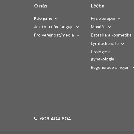
O nás
Léčba
Kdo jsme
Fyzioterapie
Jak to u nás funguje
Masáže
Pro veřejnost/média
Estetika a kosmetika
Lymfodrenáže
Urologie a
gynekologie
Regenerace a hojení
606 404 804