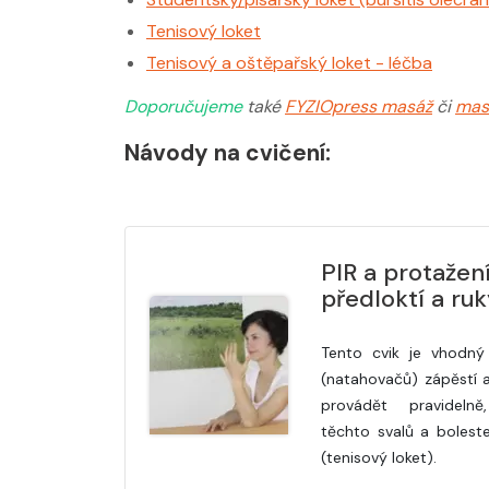
Tenisový loket
Tenisový a oštěpařský loket - léčba
Doporučujeme
také
FYZIOpress masáž
či
mas
Návody na cvičení:
PIR a protažen
předloktí a ru
Tento cvik je vhodný
(natahovačů) zápěstí a
provádět pravidelně
těchto svalů a bolest
(tenisový loket).