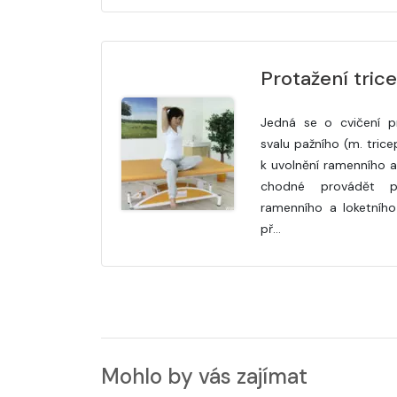
Protažení tric
Jedná se o cvičení pr
svalu pažního (m. trice
k uvolnění ramenního a 
chodné provádět př
ramenního a loketního
př…
Mohlo by vás zajímat