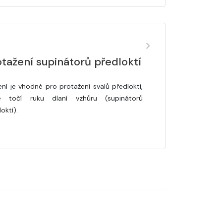
tažení supinátorů předloktí
ení je vhodné pro protažení svalů předloktí,
é točí ruku dlaní vzhůru (supinátorů
oktí).