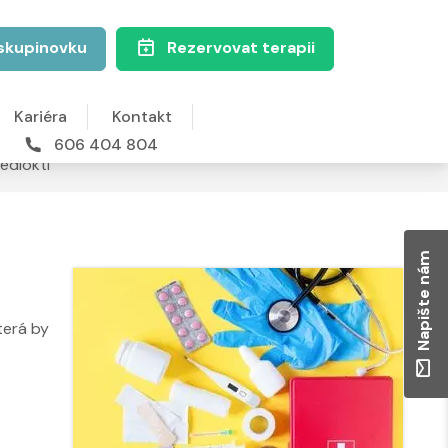
skupinovku
Rezervovat terapii
Kariéra
Kontakt
606 404 804
edloktí
Napište nám
terá by