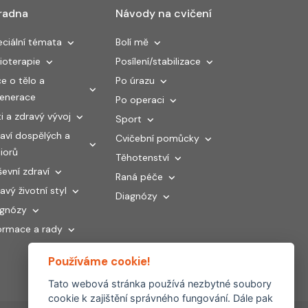
radna
Návody na cvičení
ciální témata
Bolí mě
ioterapie
Posílení/stabilizace
e o tělo a
Po úrazu
generace
Po operaci
i a zdravý vývoj
Sport
aví dospělých a
Cvičební pomůcky
iorů
Těhotenství
evní zdraví
Raná péče
avý životní styl
Diagnózy
agnózy
ormace a rady
Používáme cookie!
Tato webová stránka používá nezbytné soubory
cookie k zajištění správného fungování. Dále pak