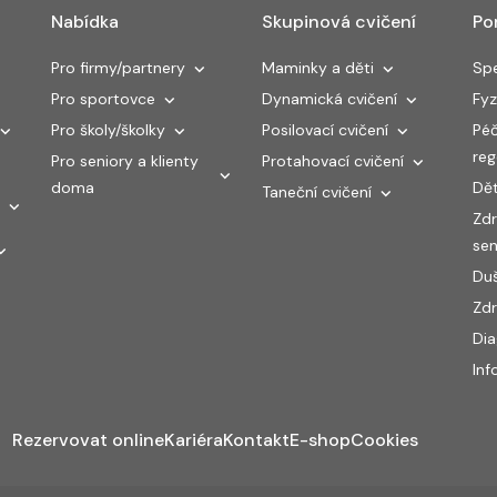
Nabídka
Skupinová cvičení
Po
Pro firmy/partnery
Maminky a děti
Spe
Pro sportovce
Dynamická cvičení
Fyz
Pro školy/školky
Posilovací cvičení
Péč
re
Pro seniory a klienty
Protahovací cvičení
doma
Dět
Taneční cvičení
Zdr
sen
Duš
Zdr
Di
Inf
Rezervovat online
Kariéra
Kontakt
E-shop
Cookies