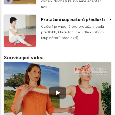
cvičení dochází ke zvýšené adaptaci
svalu i…
Protažení supinátorů předloktí
Cvičení je vhodné pro protažení svalů
předloktí, které točí ruku dlaní vzhůru
(supinátorů předloktí).
Související videa