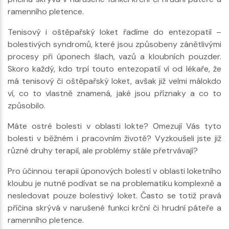
ramenního pletence.
Tenisový i oštěpařský loket řadíme do entezopatií –
bolestivých syndromů, které jsou způsobeny zánětlivými
procesy při úponech šlach, vazů a kloubních pouzder.
Skoro každý, kdo trpí touto entezopatií ví od lékaře, že
má tenisový či oštěpařský loket, avšak již velmi málokdo
ví, co to vlastně znamená, jaké jsou příznaky a co to
způsobilo.
Máte ostré bolesti v oblasti lokte? Omezují Vás tyto
bolesti v běžném i pracovním životě? Vyzkoušeli jste již
různé druhy terapií, ale problémy stále přetrvávají?
Pro účinnou terapii úponových bolestí v oblasti loketního
kloubu je nutné podívat se na problematiku komplexně a
nesledovat pouze bolestivý loket. Často se totiž pravá
příčina skrývá v narušené funkci krční či hrudní páteře a
ramenního pletence.