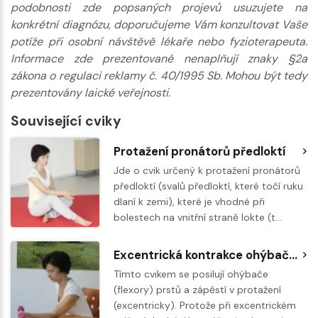
podobnosti zde popsaných projevů usuzujete na
konkrétní diagnózu, doporučujeme Vám konzultovat Vaše
potíže při osobní návštěvě lékaře nebo fyzioterapeuta.
Informace zde prezentované nenaplňují znaky §2a
zákona o regulaci reklamy č. 40/1995 Sb. Mohou být tedy
prezentovány laické veřejnosti.
Související cviky
Protažení pronátorů předloktí
Jde o cvik určený k protažení pronátorů
předloktí (svalů předloktí, které točí ruku
dlaní k zemi), které je vhodné při
bolestech na vnitřní straně lokte (t…
Excentrická kontrakce ohýbačů (flexorů) ruky a předloktí - oštěpařský loket
Tímto cvikem se posilují ohýbače
(flexory) prstů a zápěstí v protažení
(excentricky). Protože při excentrickém