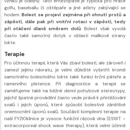
vzniku je odlišný. Tato entezopatie je typická pro hráče
golfu, baseballu či oštěpaře a jiné atlety zabývající se
hodem.
Bolest se projeví zejména při ohnutí prstů a
zápěstí, dále pak při vnitřní rotaci v zápěstí, tedy
při otáčení dlaně směrem dolů
. Bolest však vyvolá
často také samotný dotyk v oblasti malíkové strany
lokte.
Terapie
Pro účinnou terapii, která Vás zbaví bolestí, ale zároveň i
zamezí jejímu návratu, je velmi důležité vyšetřit kromě
samotného bolestivého lokte také funkci krční páteře a
ramenního pletence. Při diagnostice a terapii se
zaměřujeme také na běžné denní pohybové stereotypy,
jejichž špatné provádění často vede právě k přetěžování
svalů i jejich úponů, které způsobí bolestivé zánětlivé
onemocnění úponů svalů. Součástí komplexní terapie na
naší FYZIOklinice je vysoce funkční rázová vlna (ESWT –
extracorporeal shock wave therapy), která velmi účinně