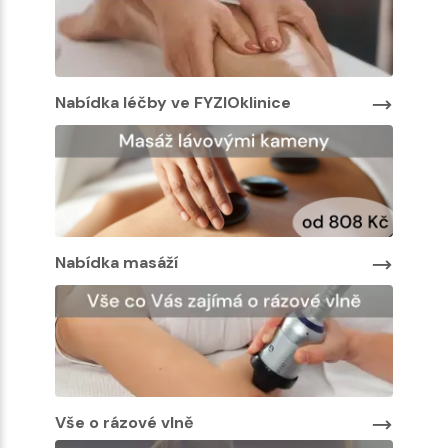
Nabídka léčby ve FYZIOklinice
Nabíd
Nabíd
Nabídka masáží
Vše o rázové vlně