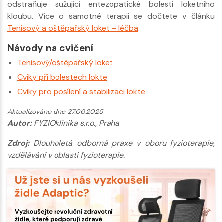
odstraňuje sužující entezopatické bolesti loketního
kloubu. Více o samotné terapii se dočtete v článku
Tenisový a oštěpařský loket – léčba
.
Návody na cvičení
Tenisový/oštěpařský loket
Cviky při bolestech lokte
Cviky pro posílení a stabilizaci lokte
Aktualizováno dne 27.06.2025
Autor:
FYZIOklinika s.r.o., Praha
Zdroj:
Dlouholetá odborná praxe v oboru fyzioterapie,
vzdělávání v oblasti fyzioterapie.