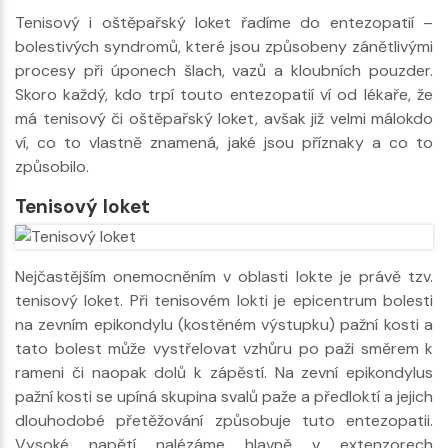
Tenisový i oštěpařský loket řadíme do entezopatií –
bolestivých syndromů, které jsou způsobeny zánětlivými
procesy při úponech šlach, vazů a kloubních pouzder.
Skoro každý, kdo trpí touto entezopatií ví od lékaře, že
má tenisový či oštěpařský loket, avšak již velmi málokdo
ví, co to vlastně znamená, jaké jsou příznaky a co to
způsobilo.
Tenisový loket
Nejčastějším onemocněním v oblasti lokte je právě tzv.
tenisový loket. Při tenisovém lokti je epicentrum bolesti
na zevním epikondylu (kostěném výstupku) pažní kosti a
tato bolest může vystřelovat vzhůru po paži směrem k
rameni či naopak dolů k zápěstí. Na zevní epikondylus
pažní kosti se upíná skupina svalů paže a předloktí a jejich
dlouhodobé přetěžování způsobuje tuto entezopatii.
Vysoké napětí nalézáme hlavně v extenzorech