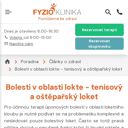
Pomůžeme ke zdraví
Rezervovat terapii
Dnes je otevřeno 8:00-16:30
Volejte
od 8:00-15:00
Rezervovat
Napište nám
skupinovku
Poradna
Články o zdraví
Bolesti v oblasti lokte - tenisový a oštěpařský loket
Bolesti v oblasti lokte - tenisový
a oštěpařský loket
Pro účinnou terapii úponových bolestí v oblasti loketního
kloubu je nutné podívat se na problematiku komplexně a
nesledovat pouze bolestivý loket. Často se totiž pravá
příčina skrývá v narušené funkci krční či hrudní páteře a