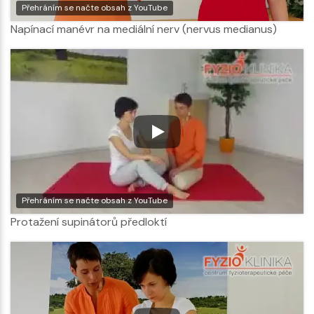
Přehráním se načte obsah z YouTube
Napínací manévr na mediální nerv (nervus medianus)
Přehráním se načte obsah z YouTube
Protažení supinátorů předloktí