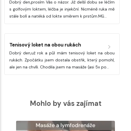
Dobrý den,prosím Vás o názor. Již delší dobu se léčím
s golfovým loktem, léčba je injekční. Nicméně ruka mě
stále bolí a natéká od lokte směrem k prstům.Mů…
Tenisový loket na obou rukách
Dobrý den,už rok a půl mám tenisový loket na obou
rukách. Zpočátku jsem dostala obstřik, který pomohl,
ale jen na chvíli. Chodila jsem na masáže (asi 5x po…
Mohlo by vás zajímat