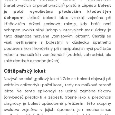
(natahovačích či přitahovačích) prstů a zápěstí.
Bolest
je poté vyvolávána především křečovitým
úchopem
. Jelikož bolesti lokte vznikají zejména při
křečovitém držení tenisové rakety, kdy hráč není
schopen uvolnit silný úchop v intervalech mezi údery, je
tato diagnóza nazvána „tenisovým loktem“. Častěji se
však setkáváme s bolestmi v důsledku špatného
postavení horní končetiny při manipulaci s myší počítače
nebo u manuálních zaměstnání (zedníci, zahradníci, ale
také dentisté a mnoho jiných).
Oštěpařský loket
Nazývá se také „golfový loket“. Zde se bolesti objevují při
vnitřním epikondylu pažní kosti, tedy na malíkové straně
lokte. Na tento epikondyl se upínají zejména flexory
(ohybače) předloktí a zápěstí. Stejně jako u předchozí
diagnózy je bolest způsobená přetížením této skupiny
svalstva zejména v jejích úponech, jen mechanismus