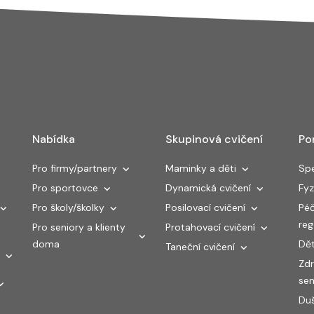
Nabídka
Skupinová cvičení
Po
Pro firmy/partnery
Maminky a děti
Spe
Pro sportovce
Dynamická cvičení
Fyz
Pro školy/školky
Posilovací cvičení
Péč
re
Pro seniory a klienty
Protahovací cvičení
doma
Dět
Taneční cvičení
Zdr
sen
Duš