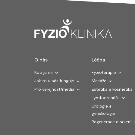
O nás
Léčba
Kdo jsme
Fyzioterapie
Jak to u nás funguje
Masáže
Pro veřejnost/média
Estetika a kosmetika
Lymfodrenáže
Urologie a
gynekologie
Regenerace a hojení