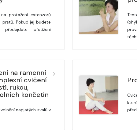
 na protažení extenzorů
Tent
 prstů. Pokud jej budete
(ohý
, předejdete přetížení
prov
…
těch
čení na ramenní
plexní cvičení
Pro
tí, rukou,
olních končetin
Cvič
kter
volnění napjatých svalů v
předl