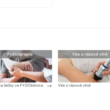
 masáží
Nabídka masáží
Nabídka léčby ve FYZIOklinice
a léčby ve FYZIOklinice
Vše o rázové vlně