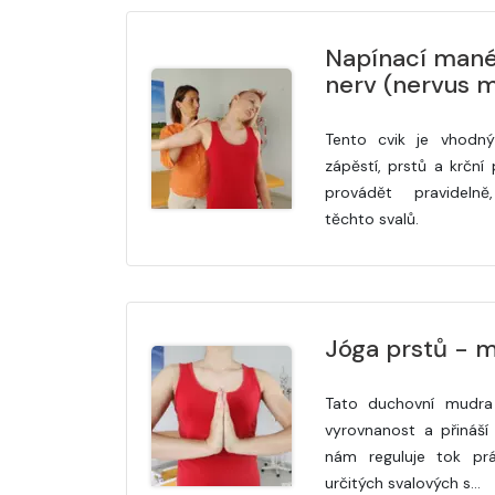
Napínací mané
nerv (nervus 
Tento cvik je vhodn
zápěstí, prstů a krční
provádět pravidelně
těchto svalů.
Jóga prstů - m
Tato duchovní mudra 
vyrovnanost a přináší 
nám reguluje tok prá
určitých svalových s…