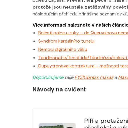
bolestí zápěstí.
Preventivní péče o naše 
protože jsou neustále zatěžovány povět
následujícím přehledu přinášíme seznam cviků, 
Více informací naleznete v našich článcíc
Bolesti palce u ruky – de Quervainova nem
Syndrom karpálního tunelu
Nemoci digitálního věku
Tendinopatie/Tenditida/Tendinóza/bolesti 
Dupuytrenova kontraktura – možnosti terap
Doporučujeme
také
FYZIOpress masáž
a
Masá
Návody na cvičení:
PIR a protažen
předloktí a ru