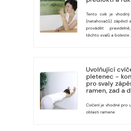
Tento cvik je vhodný
(natahovačů) zápěstí a
provádět pravidelně
těchto svalů a boleste
Uvolňující cvi
pletenec - kom
pro svaly zápěs
ramen, zad a d
Cvičení je vhodné pro u
oblasti ramene.