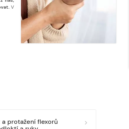
z nás,
ovat.
V
 a protažení flexorů
dloktí a ruky