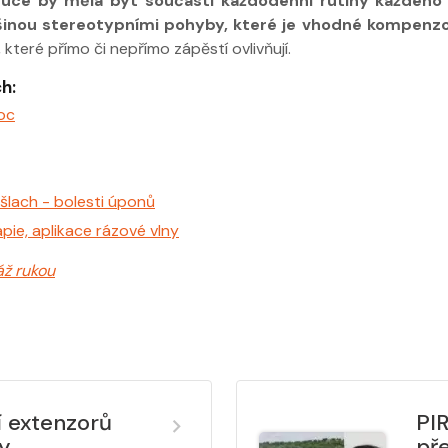
ruce by měla být součástí každodenní rutiny každého 
šinou stereotypními pohyby, které je vhodné kompenz
které přímo či nepřímo zápěstí ovlivňují.
h:
oc
šlach - bolesti úponů
ie, aplikace rázové vlny
ž rukou
í extenzorů
PIR
ky
pře