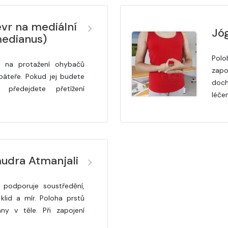
vr na mediální
Jó
medianus)
Polo
ý na protažení ohybačů
zapo
 páteře. Pokud jej budete
dochá
, předejdete přetížení
léče
udra Atmanjali
podporuje soustředění,
klid a mír. Poloha prstů
ny v těle. Při zapojení