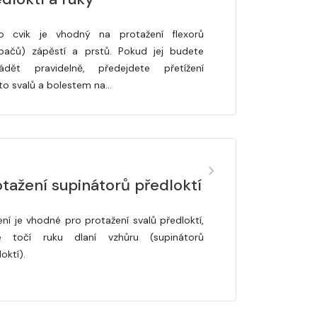
o cvik je vhodný na protažení flexorů
bačů) zápěstí a prstů. Pokud jej budete
ádět pravidelně, předejdete přetížení
to svalů a bolestem na…
tažení supinátorů předloktí
ení je vhodné pro protažení svalů předloktí,
é točí ruku dlaní vzhůru (supinátorů
oktí).