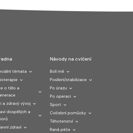
radna
Návody na cvičení
ciální témata
Bolí mě
ioterapie
Posílení/stabilizace
e o tělo a
Po úrazu
generace
Po operaci
i a zdravý vývoj
Sport
aví dospělých a
Cvičební pomůcky
iorů
Těhotenství
evní zdraví
Raná péče