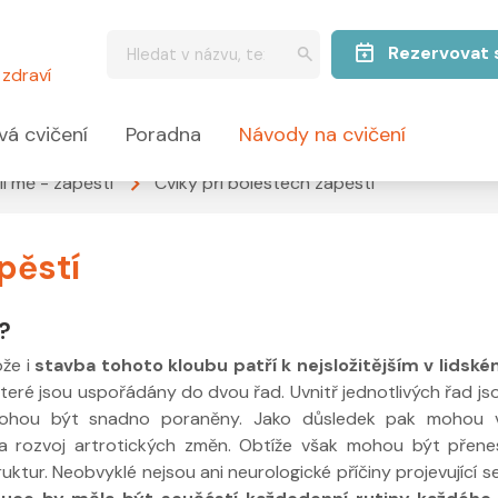
Rezervovat 
zdraví
vá cvičení
Poradna
Návody na cvičení
lí mě - zápěstí
Cviky při bolestech zápěstí
pěstí
í?
ože i
stavba tohoto kloubu patří k nejsložitějším v lidské
teré jsou uspořádány do dvou řad. Uvnitř jednotlivých řad js
 mohou být snadno poraněny. Jako důsledek pak mohou v
ti a rozvoj artrotických změn. Obtíže však mohou být přen
ruktur. Neobvyklé nejsou ani neurologické příčiny projevující s