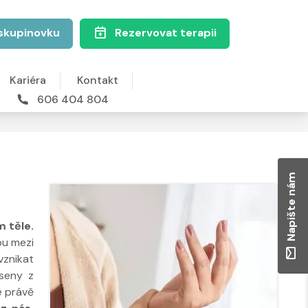
skupinovku
Rezervovat terapii
Kariéra
Kontakt
606 404 804
Napište nám
m těle.
ou mezi
znikat
eseny z
e právě