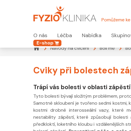
Pomůžeme ke 
O nás
Léčba
Nabídka
Skupino
E-shop
Návody na cvičení
Bolí mě
Bo
Cviky při bolestech zá
Trápí vás bolesti v oblasti zápěst
Tyto bolesti bývají složitým problémem, prot
Samotné skloubení je tvořeno sedmi kostmi, k
kostmi drobné interosseální vazy, které
nestability zápěstí, které způsobují boles
předkloktí, loketního kloubu i vzdálenějších st