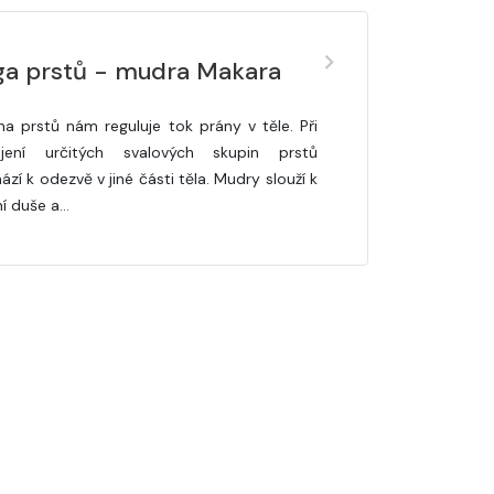
ga prstů - mudra Makara
ha prstů nám reguluje tok prány v těle. Při
jení určitých svalových skupin prstů
zí k odezvě v jiné části těla. Mudry slouží k
ní duše a…