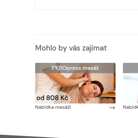
Mohlo by vás zajímat
YZIOklinice
Nabídka
Nabídka léčby ve FYZIOklinice
Nabídk
Nabídka masáží