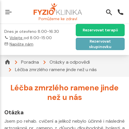
Pomůžeme ke zdraví
Rezervovat terapii
Dnes je otevřeno 8:00-16:30
Volejte
od 8:00-15:00
Rezervovat
Napište nám
skupinovku
Poradna
Otázky a odpovědi
Léčba zmrzlého ramene jinde než u nás
Léčba zmrzlého ramene jinde
než u nás
Otázka
Jsem po rehab. cvičení a jelikož nebylo účinné i následné
artroskopii pr. rameno z důvodu dlouhodobé bolesti a