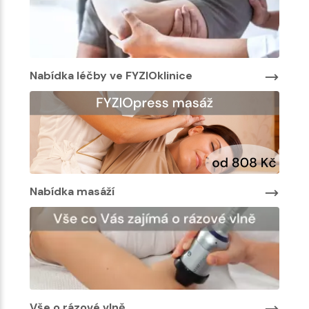
Nabídka léčby ve FYZIOklinice
Nabí
Nabídka masáží
Nab
Vše o rázové vlně