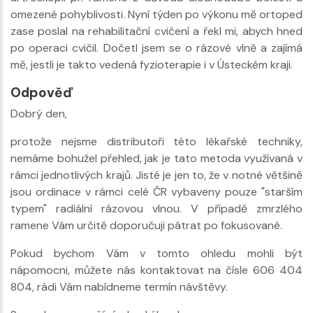
omezené pohyblivosti. Nyní týden po výkonu mě ortoped
zase poslal na rehabilitační cvičení a řekl mi, abych hned
po operaci cvičil. Dočetl jsem se o rázové vlně a zajímá
mě, jestli je takto vedená fyzioterapie i v Ústeckém kraji.
Odpověď
Dobrý den,
protože nejsme distributoři této lékařské techniky,
nemáme bohužel přehled, jak je tato metoda využívaná v
rámci jednotlivých krajů. Jisté je jen to, že v notné většině
jsou ordinace v rámci celé ČR vybaveny pouze "starším
typem" radiální rázovou vlnou. V případě zmrzlého
ramene Vám určitě doporučuji pátrat po fokusované.
Pokud bychom Vám v tomto ohledu mohli být
nápomocni, můžete nás kontaktovat na čísle 606 404
804, rádi Vám nabídneme termín návštěvy.