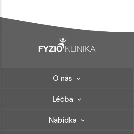
O nás
Léčba
Nabídka