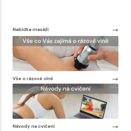
Nab
Nabídka masáží
Vše o rázové vlně
Návody na cvičení