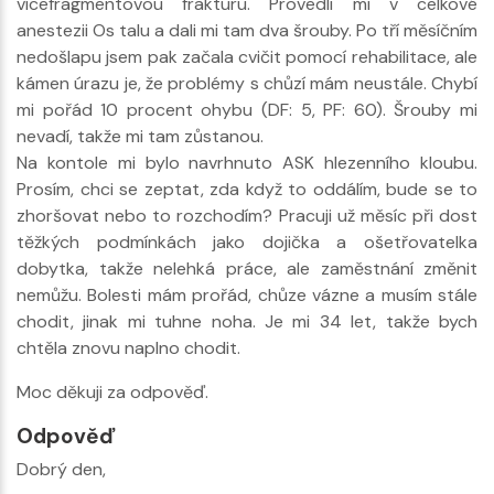
vícefragmentovou frakturu. Provedli mi v celkové
anestezii Os talu a dali mi tam dva šrouby. Po tří měsíčním
nedošlapu jsem pak začala cvičit pomocí rehabilitace, ale
kámen úrazu je, že problémy s chůzí mám neustále. Chybí
mi pořád 10 procent ohybu (DF: 5, PF: 60). Šrouby mi
nevadí, takže mi tam zůstanou.
Na kontole mi bylo navrhnuto ASK hlezenního kloubu.
Prosím, chci se zeptat, zda když to oddálím, bude se to
zhoršovat nebo to rozchodím? Pracuji už měsíc při dost
těžkých podmínkách jako dojička a ošetřovatelka
dobytka, takže nelehká práce, ale zaměstnání změnit
nemůžu. Bolesti mám prořád, chůze vázne a musím stále
chodit, jinak mi tuhne noha. Je mi 34 let, takže bych
chtěla znovu naplno chodit.
Moc děkuji za odpověď.
Odpověď
Dobrý den,