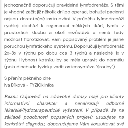
jednoznačně doporučuji pravidelné lymfodrenáže. S těmi
je vhodné začít již několik dní po operaci, bohužel pacienti
nejsou dostatečně instruováni. V průběhu lyfmodrenáží
rychleji dochází k regeneraci měkkých tkání, lymfa v
prostorách kloubu a okolí nezůstává a nemá tedy
možnost fibrotizovat. Vámi popisovaný problém je jasně
poruchou lymfatického systému. Doporučuji lymfodrenáž
2x-3x v týdnu po dobu cca 3 týdnů a následně 1x v
týdnu. Hybnost kotníku by se měla upravit do normálu
(pokud nebude fyzicky vadit osteosyntéza "šrouby")
S přáním pěkného dne
Iva Bílková - FYZIOklinika
Pozn.:
Odpovědi na zdravotní dotazy mají pro klienty
informativní charakter a nenahrazují odborné
lékařské/fyzioterapeutické vyšetření. V případě, že na
základě podobnosti popsaných projevů usuzujete na
konkrétní diagnózu, doporučujeme Vám konzultovat své