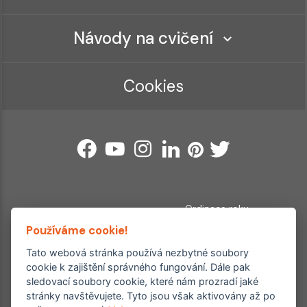
Návody na cvičení
Cookies
Ordinace roku
Rehabilitační ordinace
Používáme cookie!
2. místo – 2017/2019
3. místo – 2018
Tato webová stránka používá nezbytné soubory
cookie k zajištění správného fungování. Dále pak
Copyright © 2011–2026 FYZIOklinika s.r.o.
sledovací soubory cookie, které nám prozradí jaké
Machkova 1642/2, Praha 4, Jižní Město – Chodov
stránky navštěvujete. Tyto jsou však aktivovány až po
Všechna práva vyhrazena. Jakékoliv užití obsahu či jeho částí