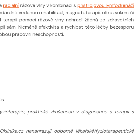
a
radiální
rázové vlny v kombinaci s
přístrojovou lymfodrenáží
tandardně vedenou rehabilitací, magnetoterapií, ultrazvukem či
 terapii pomocí rázové vlny nehradí žádná ze zdravotních
rapii sám. Nicméně efektivita a rychlost této léčby bezesporu
obou pracovní neschopností.
ha
ioterapie, praktické zkušenosti v diagnostice a terapii s
inika.cz nenahrazují odborné lékařské/fyzioterapeutické