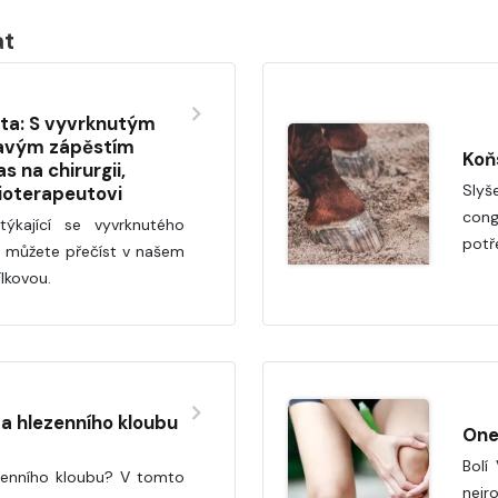
at
uta: S vyvrknutým
lavým zápěstím
Koň
 na chirurgii,
Sly
ioterapeutovi
cong
ýkající se vyvrknutého
potř
i můžete přečíst v našem
ílkovou.
a hlezenního kloubu
One
Bolí
zenního kloubu? V tomto
nejr