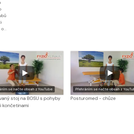
h
o
ubů
i
a o…
áním se načte obsah z YouTube
Přehráním se načte obsah z YouTu
vaný stoj na BOSU s pohyby
Posturomed - chůze
i končetinami