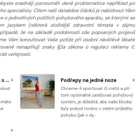
k abyste snadněji porozuměli dané problematice například po
ého specialisty. Cílem naší databáze článků je nabídnout Vám
 o jednotlivých potížích pohybového aparátu, se kterými se
m jazykem (některá složitější zdravotní témata v zájmu
případě, že na základě podobnosti zde popsaných projevů
eme Vám konzultovat Vaše potíže při osobní návštěvě lékaře
tované nenaplňují znaky §2a zákona o regulaci reklamy č.
ké veřejnosti.
Airex - vzpřímený postoj s podřepy
Podřepy na jedné noze
pokud
Chceme-li sportovat či cvičit a při
tom optimálně zatěžovat pohybový
o máte
systém, je důležité, aby naše klouby
se
byly pokud možno v celém průběhu
pohybu (jak v dy…