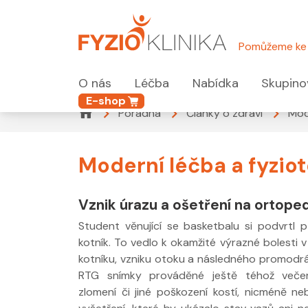
Pomůžeme ke 
O nás
Léčba
Nabídka
Skupino
E-shop
Poradna
Články o zdraví
Mode
Moderní léčba a fyziot
Vznik úrazu a ošetření na ortoped
Student věnující se basketbalu si podvrtl p
kotník. To vedlo k okamžité výrazné bolesti v
kotníku, vzniku otoku a následného promodr
RTG snímky prováděné ještě téhož večer
zlomení či jiné poškození kostí, nicméně n