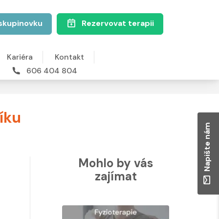
skupinovku
Rezervovat terapii
Kariéra
Kontakt
606 404 804
íku
Napište nám
Mohlo by vás
zajímat