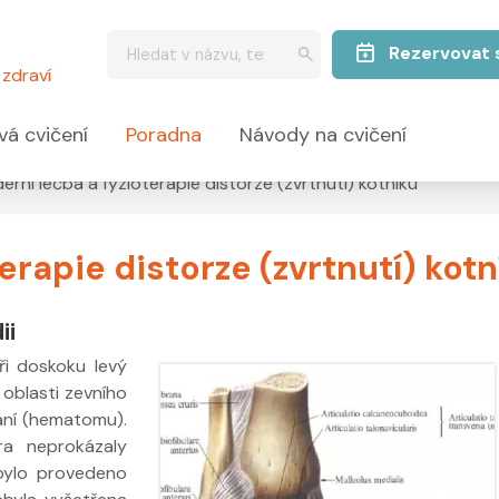
Rezervovat 
zdraví
vá cvičení
Poradna
Návody na cvičení
rní léčba a fyzioterapie distorze (zvrtnutí) kotníku
erapie distorze (zvrtnutí) kotn
ii
ři doskoku levý
 oblasti zevního
ání (hematomu).
a neprokázaly
ebylo provedeno