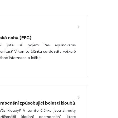
ská noha (PEC)
šeli jste už pojem Pes equinovarus
enitus? V tomto článku se dozvíte veškeré
ebné informace o léčbě.
mocnění způsobující bolesti kloubů
 Vás klouby? V tomto článku jsou shrnuty
ozšířenější kloubní onemocnění, které