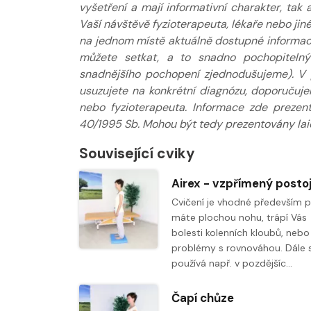
vyšetření a mají informativní charakter, ta
Vaší návštěvě fyzioterapeuta, lékaře nebo jin
na jednom místě aktuálně dostupné informace
můžete setkat, a to snadno pochopitelný
snadnějšího pochopení zjednodušujeme). V 
usuzujete na konkrétní diagnózu, doporučuj
nebo fyzioterapeuta. Informace zde prezen
40/1995 Sb. Mohou být tedy prezentovány laic
Související cviky
Cvičení je vhodné především 
máte plochou nohu, trápí Vás
bolesti kolenních kloubů, neb
problémy s rovnováhou. Dále 
používá např. v pozdějšíc…
Čapí chůze