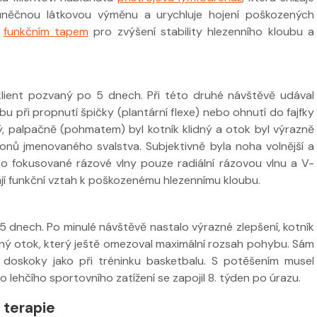
ibuněčnou látkovou výměnu a urychluje hojení poškozených
n
funkčním tapem
pro zvýšení stability hlezenního kloubu a
lient pozvaný po 5 dnech. Při této druhé návštěvě udával
bu při propnutí špičky (plantární flexe) nebo ohnutí do fajfky
ý, palpačně (pohmatem) byl kotník klidný a otok byl výrazně
onů jmenovaného svalstva. Subjektivně byla noha volnější a
sto fokusované rázové vlny pouze radiální rázovou vlnu a V-
jí funkční vztah k poškozenému hlezennímu kloubu.
5 dnech. Po minulé návštěvě nastalo výrazné zlepšení, kotník
drobný otok, který ještě omezoval maximální rozsah pohybu. Sám
doskoky jako při tréninku basketbalu. S potěšením musel
o lehčího sportovního zatížení se zapojil 8. týden po úrazu.
 terapie