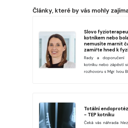
Články, které by vás mohly zajím
Slovo fyzioterape
kotníkem nebo bo
nemusíte marnit čas
zamiřte hned k fyz
Rady a doporučení t
kotníku nebo zápěstí s
rozhovoru s Mgr. Ivou B
Totální endoprotéz
- TEP kotníku
Čeká vás náhrada hle