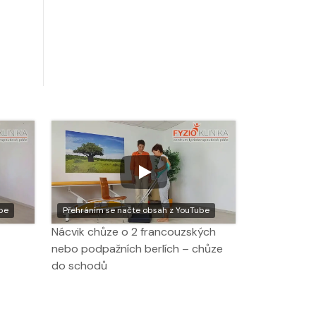
be
Přehráním se načte obsah z YouTube
Nácvik chůze o 2 francouzských
nebo podpažních berlích – chůze
do schodů