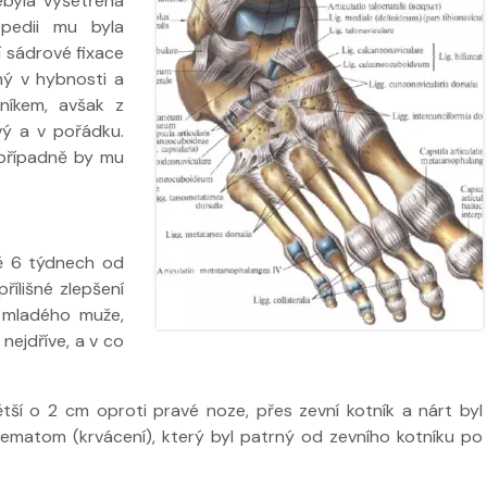
ebyla vyšetřena
opedii mu byla
í sádrové fixace
 ve
ený v hybnosti a
níkem, avšak z
Nabídka léčby ve
Nabídka léčb
vý a v pořádku.
FYZIOklinice
FYZIOklinice
a případně by mu
žně 6 týdnech od
ží
přílišné zlepšení
o mladého muže,
Nabídka masáží
Nabídka mas
nejdříve, a v co
tší o 2 cm oproti pravé noze, přes zevní kotník a nárt byl
hematom (krvácení), který byl patrný od zevního kotníku po