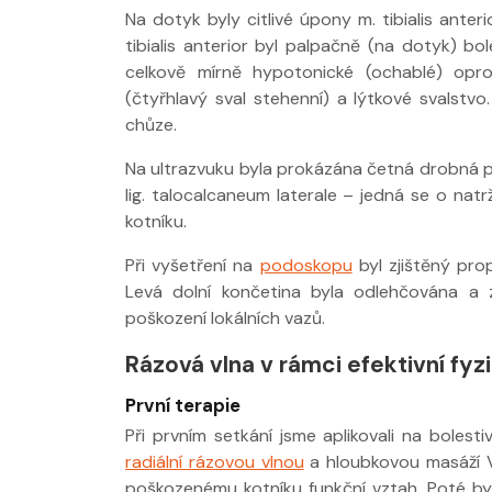
Na dotyk byly citlivé úpony m. tibialis anter
tibialis anterior byl palpačně (na dotyk) bol
celkově mírně hypotonické (ochablé) opro
(čtyřhlavý sval stehenní) a lýtkové svalstv
chůze.
Na ultrazvuku byla prokázána četná drobná pr
lig. talocalcaneum laterale – jedná se o natr
kotníku.
Při vyšetření na
podoskopu
byl zjištěný pro
Levá dolní končetina byla odlehčována a zá
poškození lokálních vazů.
Rázová vlna v rámci efektivní fyz
První terapie
Při prvním setkání jsme aplikovali na bolest
radiální rázovou vlnou
a hloubkovou masáží V-
poškozenému kotníku funkční vztah. Poté by