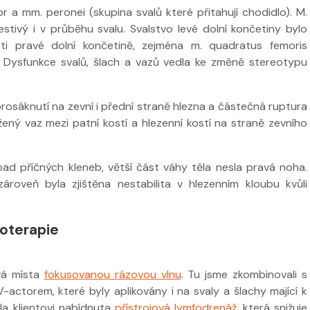
ior a mm. peronei (skupina svalů které přitahují chodidlo). M.
estivý i v průběhu svalu. Svalstvo levé dolní končetiny bylo
ti pravé dolní končetině, zejména m. quadratus femoris
o. Dysfunkce svalů, šlach a vazů vedla ke změně stereotypu
osáknutí na zevní i přední straně hlezna a částečná ruptura
žený vaz mezi patní kostí a hlezenní kostí na straně zevního
pad příčných kleneb, větší část váhy těla nesla pravá noha.
roveň byla zjištěna nestabilita v hlezenním kloubu kvůli
ioterapie
ivá místa
fokusovanou rázovou vlnu
. Tu jsme zkombinovali s
actorem, které byly aplikovány i na svaly a šlachy mající k
la klientovi nabídnuta
přístrojová lymfodrenáž
, která snižuje