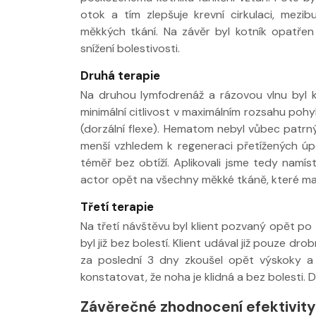
otok a tím zlepšuje krevní cirkulaci, mez
měkkých tkání. Na závěr byl kotník opatře
snížení bolestivosti.
Druhá terapie
Na druhou lymfodrenáž a rázovou vlnu byl k
minimální citlivost v maximálním rozsahu pohy
(dorzální flexe). Hematom nebyl vůbec patrn
menší vzhledem k regeneraci přetížených úp
téměř bez obtíží. Aplikovali jsme tedy namí
actor opět na všechny měkké tkáně, které ma
Třetí terapie
Na třetí návštěvu byl klient pozvaný opět po 
byl již bez bolestí. Klient udával již pouze 
za poslední 3 dny zkoušel opět výskoky a 
konstatovat, že noha je klidná a bez bolesti. D
Závěrečné zhodnocení efektivity