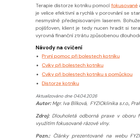
Terapie distorze kotníku pomocí
fokusované
je velice efektivní a rychlá v porovnání se s
nesmyslně předepisovaným laserem. Bohužel
pojišťoven, klient je tedy nucen hradit si te
vyrovná finanční ztrátu způsobenou dlouhod
Návody na cvičení
První pomoc při bolestech kotníku
Cviky při bolestech kotníku
Cviky při bolestech kotníku s pomůckou
Distorze kotníku
Aktualizováno dne 04.04.2026
Autor:
Mgr. Iva Bílková, FYZIOklinika s.r.o., Pra
Zdroj:
Dlouholetá odborná praxe v oboru fyz
využitím fokusované rázové vlny.
Pozn.:
Články prezentované na webu FYZIOkl