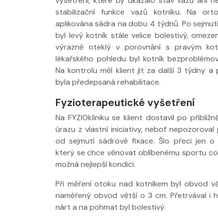
vyšetření, které by ukázalo stav vazů ani n
stabilizační funkce vazů kotníku. Na ort
aplikována sádra na dobu 4 týdnů. Po sejmut
Nabídka léčby ve
Nabídka léčby
byl levý kotník stále velice bolestivý, omez
FYZIOklinice
FYZIOklinice
výrazně oteklý v porovnání s pravým kot
lékařského pohledu byl kotník bezproblémo
Na kontrolu měl klient jít za další 3 týdny 
byla předepsaná rehabilitace.
Fyzioterapeutické vyšetření
Na FYZIOkliniku se klient dostavil po přibli
Nabídka masáží
Nabídka masá
úrazu z vlastní iniciativy, neboť nepozoroval 
od sejmutí sádrové fixace. Šlo přeci jen 
který se chce věnovat oblíbenému sportu co 
možná nejlepší kondici.
Při měření otoku nad kotníkem byl obvod vě
naměřený obvod větší o 3 cm. Přetrvával i 
nárt a na pohmat byl bolestivý.