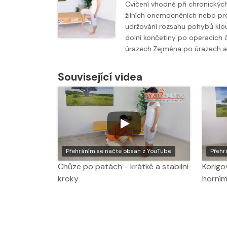
Cvičení vhodné při chronickýc
žilních onemocněních nebo pr
udržování rozsahu pohybů klo
dolní končetiny po operacích č
úrazech.Zejména po úrazech 
Související videa
Přehráním se načte obsah z YouTube
Přehr
Chůze po patách - krátké a stabilní
Korigo
kroky
horním