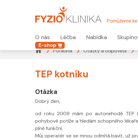
Pomůžeme ke 
O nás
Léčba
Nabídka
Skupino
E-shop
Poradna
Otázky a odpovědi
TEP kotníku
Otázka
Dobrý den,
od roku 2009 mám po autonehodě TEP lev
pohybové potíže a hledám schopného lékaře,
plně funkční.
Můj operatér se se mnou odmítá bavit, už pro 