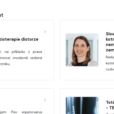
at
Slo
zioterapie distorze
kot
nem
zam
 na příkladu z praxe
Rady
innost moderně vedené
kotn
otníku.
rozh
Tot
- T
ojem Pes equinovarus