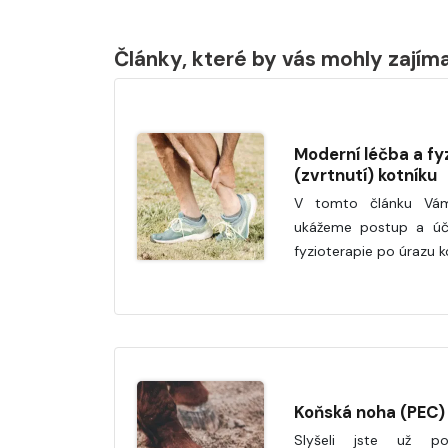
Články, které by vás mohly zajím
Moderní léčba a fy
(zvrtnutí) kotníku
V tomto článku Vám
ukážeme postup a úč
fyzioterapie po úrazu k
Koňská noha (PEC)
Slyšeli jste už p