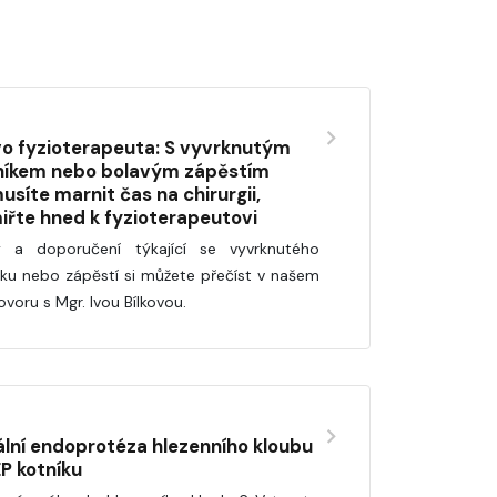
vo fyzioterapeuta: S vyvrknutým
níkem nebo bolavým zápěstím
usíte marnit čas na chirurgii,
iřte hned k fyzioterapeutovi
 a doporučení týkající se vyvrknutého
íku nebo zápěstí si můžete přečíst v našem
ovoru s Mgr. Ivou Bílkovou.
ální endoprotéza hlezenního kloubu
EP kotníku