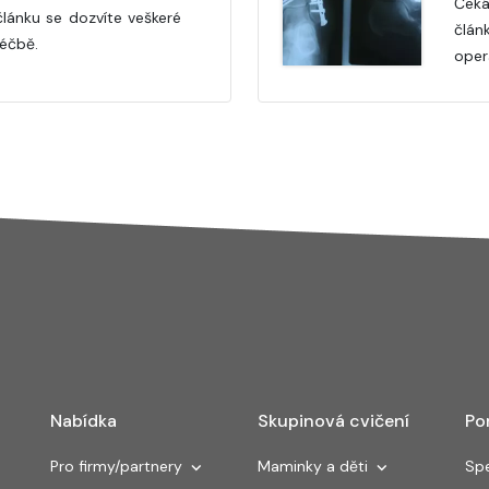
Čeká
lánku se dozvíte veškeré
člán
éčbě.
oper
Nabídka
Skupinová cvičení
Po
Pro firmy/partnery
Maminky a děti
Spe