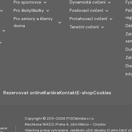
Pro sportovce
Dynamická cvičení
Fyz
Pro školy/školky
Posilovací cvičení
Péč
re
Pro seniory a klienty
Protahovací cvičení
doma
Dět
Taneční cvičení
Zdr
sen
Duš
Zdr
Di
Inf
Rezervovat online
Kariéra
Kontakt
E-shop
Cookies
Copyright © 2011–2026 FYZIOklinika s.r.o.
Machkova 1642/2, Praha 4, Jižní Město – Chodov
inace
Všechna práva vyhrazena. Jakékoliv užití obsahu či jeho částí vče