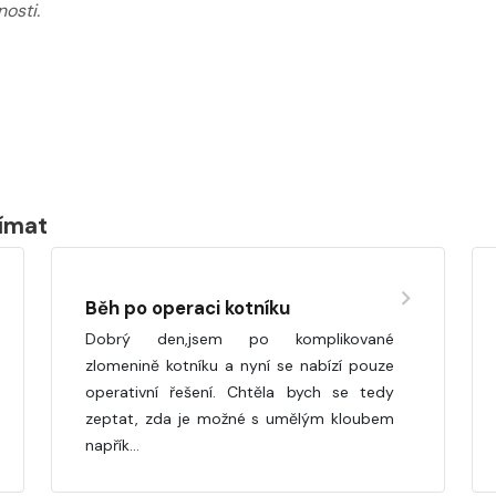
osti.
jímat
Běh po operaci kotníku
Dobrý den,jsem po komplikované
zlomenině kotníku a nyní se nabízí pouze
operativní řešení. Chtěla bych se tedy
zeptat, zda je možné s umělým kloubem
napřík…