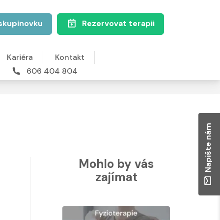
skupinovku
Rezervovat terapii
Kariéra
Kontakt
606 404 804
Napište nám
Mohlo by vás
zajímat