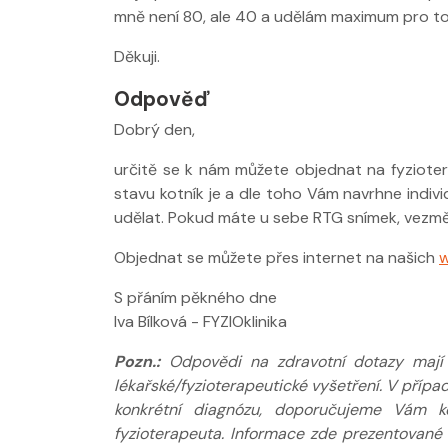
mně není 80, ale 40 a udělám maximum pro to
Děkuji.
Nabídka léčby
FYZIOklinice
Odpověď
Dobrý den,
určitě se k nám můžete objednat na fyziotera
stavu kotník je a dle toho Vám navrhne individ
udělat. Pokud máte u sebe RTG snímek, vezmě
Nabídka masá
Objednat se můžete přes internet na našich
w
S přáním pěkného dne
Iva Bílková - FYZIOklinika
Pozn.:
Odpovědi na zdravotní dotazy mají p
lékařské/fyzioterapeutické vyšetření. V příp
konkrétní diagnózu, doporučujeme Vám ko
fyzioterapeuta. Informace zde prezentované