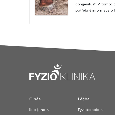
congenitus? V tomto č
potřebné informace o l
O nás
Léčba
Kdo jsme
Fyzioterapie