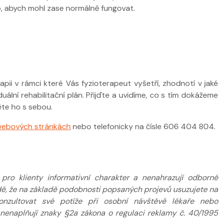
, abych mohl zase normálně fungovat.
 ve
Nabídka léčby ve
FYZIOklinice
Nabídka léčb
FYZIOklinice
pii v rámci které Vás fyzioterapeut vyšetří, zhodnotí v jaké
uální rehabilitační plán. Přijďte a uvidíme, co s tím dokážeme
te ho s sebou.
ží
Nabídka masáží
ebových stránkách
nebo telefonicky na čísle 606 404 804.
Nabídka mas
ro klienty informativní charakter a nenahrazují odborné
adě, že na základě podobnosti popsaných projevů usuzujete na
nzultovat své potíže při osobní návštěvě lékaře nebo
 nenaplňují znaky §2a zákona o regulaci reklamy č. 40/1995