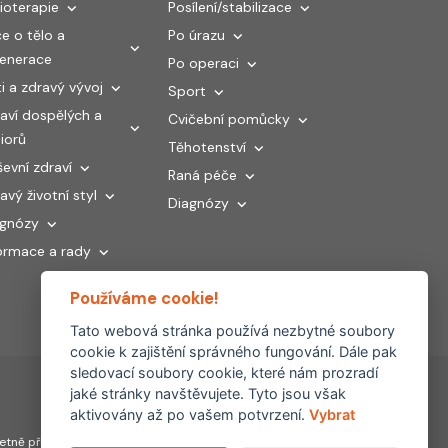
ioterapie
Posílení/stabilizace
e o tělo a
Po úrazu
generace
Po operaci
i a zdravý vývoj
Sport
aví dospělých a
Cvičební pomůcky
iorů
Těhotenství
evní zdraví
Raná péče
avý životní styl
Diagnózy
agnózy
ormace a rady
Používáme cookie!
Tato webová stránka používá nezbytné soubory
cookie k zajištění správného fungování. Dále pak
sledovací soubory cookie, které nám prozradí
jaké stránky navštěvujete. Tyto jsou však
aktivovány až po vašem potvrzení.
Vybrat
Partnerské
tně převzetí, šíření či
weby: