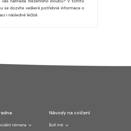
 vás náhrada hlezenního kloubu? V tomto
ku se dozvíte veškeré potřebné informace o
aci i následné léčbě.
radna
Návody na cvičení
ciální témata
Bolí mě