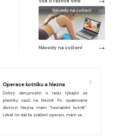
Vše o rázové vlně
Návody na cvičení
Operace kotníku a hlezna
Dobrý den,prosím o radu týkající se
plastiky vazů na hlezně. Po opakované
distorzi hlezna mám "nestabilní kotník".
Lékař mi dal ke zvážení operaci, mám se…