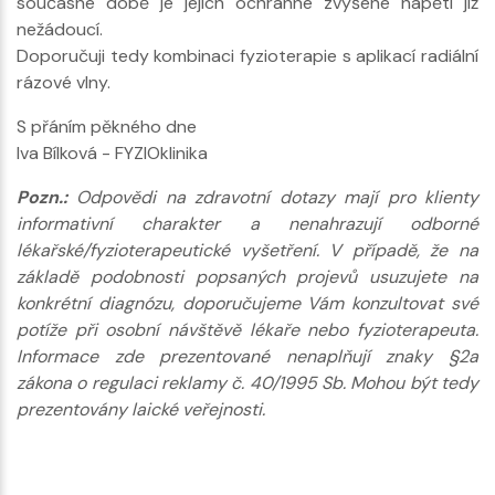
současné době je jejich ochranné zvýšené napětí již
nežádoucí.
Doporučuji tedy kombinaci fyzioterapie s aplikací radiální
rázové vlny.
S přáním pěkného dne
Iva Bílková - FYZIOklinika
Pozn.:
Odpovědi na zdravotní dotazy mají pro klienty
informativní charakter a nenahrazují odborné
lékařské/fyzioterapeutické vyšetření. V případě, že na
základě podobnosti popsaných projevů usuzujete na
konkrétní diagnózu, doporučujeme Vám konzultovat své
potíže při osobní návštěvě lékaře nebo fyzioterapeuta.
Informace zde prezentované nenaplňují znaky §2a
zákona o regulaci reklamy č. 40/1995 Sb. Mohou být tedy
prezentovány laické veřejnosti.