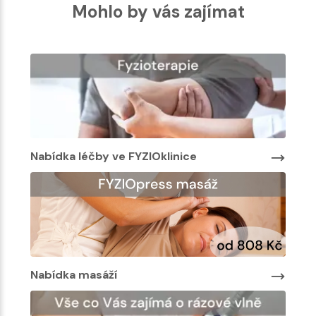
Mohlo by vás zajímat
Nabídka léčby ve FYZIOklinice
Nabí
Nabídka masáží
Nab