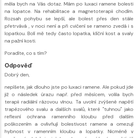
měla bych na Vás dotaz. Mám po luxaci ramene bolesti
na lopatce. Na rehabilitace a magnetoterapii chodím.
Rozsah pohybu se lepší, ale bolest přes den stále
přetrvává , v noci není a při cvičení se rameno zvedá i s
lopatkou. Bolí mě tedy často lopatka, klíční kost a svaly
na pažní kosti.
Poradíte, co s tím?
Odpověď
Dobrý den,
nepíšete, jak dlouho jste po luxaci ramene. Ale pokud jde
již o následek úrazu např. před měsícem, volila bych
terapii radiální rázovou vlnou. Ta uvolní zvýšené napětí
trapézového svalu a dalších svalů, které "tuhnou" jako
reflexní ochrana ramenního kloubu před dalším
poškozením a ovlivňují bolestivost ramene a omezují
hybnost v ramenním kloubu a lopatky. Nicméně v