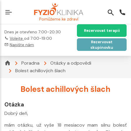
Pomůžeme ke zdraví
Rezervovat terapii
Dnes je otevřeno 7:00-20:30
Volejte
od 7:00-19:00
Rezervovat
Napište nám
skupinovku
Poradna
Otázky a odpovědi
Bolest achillových šlach
Bolest achillových šlach
Otázka
Dobrý deň,
mám otázku, už vyše 18 mesiacov mam silnu bolesť