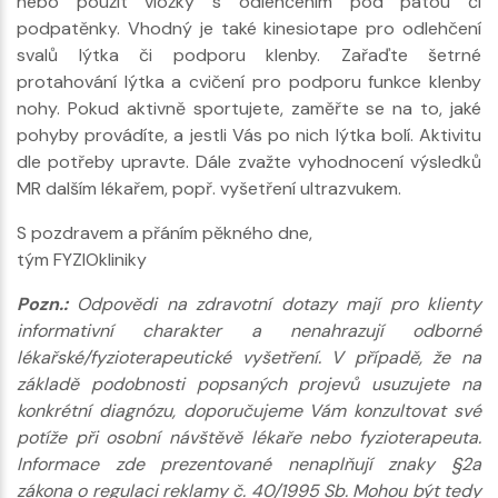
nebo použít vložky s odlehčením pod patou či
podpatěnky. Vhodný je také kinesiotape pro odlehčení
svalů lýtka či podporu klenby. Zařaďte šetrné
protahování lýtka a cvičení pro podporu funkce klenby
nohy. Pokud aktivně sportujete, zaměřte se na to, jaké
pohyby provádíte, a jestli Vás po nich lýtka bolí. Aktivitu
dle potřeby upravte. Dále zvažte vyhodnocení výsledků
MR dalším lékařem, popř. vyšetření ultrazvukem.
S pozdravem a přáním pěkného dne,
tým FYZIOkliniky
Pozn.:
Odpovědi na zdravotní dotazy mají pro klienty
informativní charakter a nenahrazují odborné
lékařské/fyzioterapeutické vyšetření. V případě, že na
základě podobnosti popsaných projevů usuzujete na
konkrétní diagnózu, doporučujeme Vám konzultovat své
potíže při osobní návštěvě lékaře nebo fyzioterapeuta.
Informace zde prezentované nenaplňují znaky §2a
zákona o regulaci reklamy č. 40/1995 Sb. Mohou být tedy