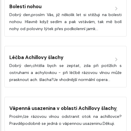
Bolesti nohou
Dobrý den,prosím Vás, již několik let si stěžuji na bolesti
nohou. Hlavně když sedím a pak vstávám, tak mě bolí
nohy od poloviny lýtek přes podkolenní jamk…
Léčba Achillovy šlachy
Dobrý den,chtěla bych se zeptat, zda při potížích s
ostruhami a achylovkou - při léčbě rázovou vlnou může
prasknout ach. šlacha?Je vhodnější normální opera…
Vápenná usazenina v oblasti Achillovy šlachy
Prosím,lze rázovou vlnou odstranit otok na achillovce?
Pravděpodobně se jedná o vápennou usazeninu.Děkuji.