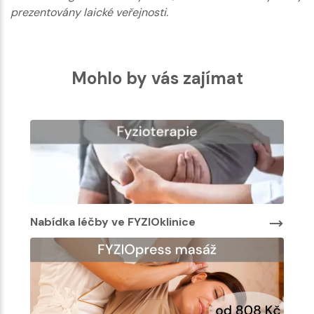
prezentovány laické veřejnosti.
Mohlo by vás zajímat
Nabídka léčby ve FYZIOklinice
Nab