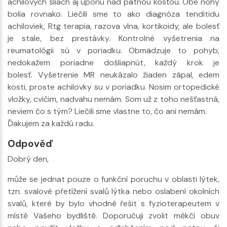
achilových šliach aj uponu nad pätnou kosťou. Obe nohy
bolia rovnako. Liečili sme to ako diagnóza tenditidu
achiloviek, Rtg terapia, razova vlna, kortikoidy, ale bolesť
je stale, bez prestávky. Kontrolné vyšetrenia na
reumatológii sú v poriadku. Obmädzuje to pohyb,
nedokažem poriadne došliapnút, každý krok je
bolesť. Vyšetrenie MR neukázalo žiaden zápal, edem
kosti, proste achilovky su v poriadku. Nosim ortopedické
vložky, cvičim, nadvahu nemám. Som už z toho nešťastná,
neviem čo s tým? Liečili sme vlastne to, čo ani nemám.
Ďakujem za každú radu.
Odpověď
Dobrý den,
může se jednat pouze o funkční poruchu v oblasti lýtek,
tzn. svalové přetížení svalů lýtka nebo oslabení okolních
svalů, které by bylo vhodné řešit s fyzioterapeutem v
místě Vašeho bydliště. Doporučuji zvolit měkčí obuv