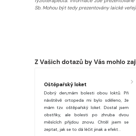
fyzioterapeuta. Informace zde prezentované
Sb. Mohou být tedy prezentovány laické veřejn
Z Vašich dotazů by Vás mohlo za
Oštěpařský loket
Dobrý den,mám bolesti obou loktů. Při
návštěvě ortopeda mi bylo sděleno, že
mám tzv. oštěpařský loket. Dostal jsem
obstřiky, ale bolesti po zhruba dvou
měsících přijdou znovu. Chtěl jsem se
zeptat, jak se to dá léčit jinak a efekt…