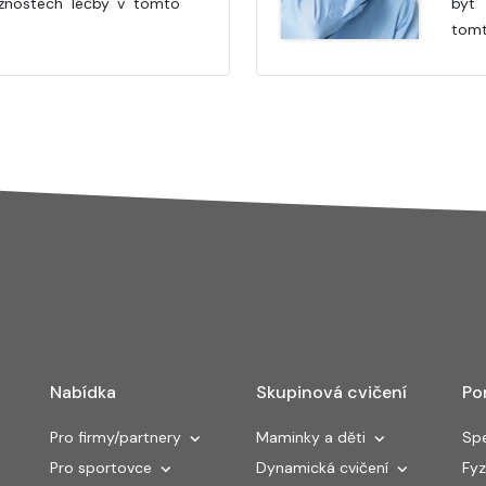
ožnostech léčby v tomto
být 
tomt
Nabídka
Skupinová cvičení
Po
Pro firmy/partnery
Maminky a děti
Spe
Pro sportovce
Dynamická cvičení
Fyz