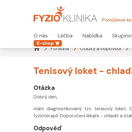
Pomůžeme ke 
O nás
Léčba
Nabídka
Skupino
E-shop
Poradna
Otázky a odpovědi
Tenisový loket - chladi
Otázka
Dobrý den,
mám diagnostikovaný tzv. tenisový loket. 
fyzioterapií. Doporučení lékaře - chladit a st
Odpověď