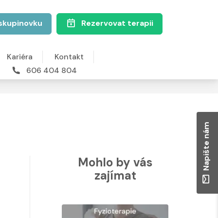
skupinovku
Rezervovat terapii
Kariéra
Kontakt
606 404 804
Napište nám
Mohlo by vás
zajímat