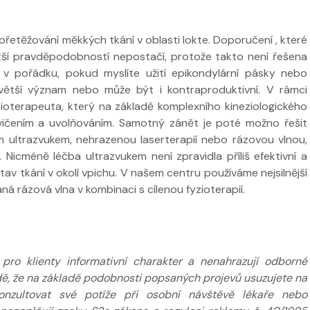
přetěžování měkkých tkání v oblasti lokte. Doporučení , které
 ve
Nabídka léčby ve
ětší pravděpodobností nepostačí, protože takto není řešena
FYZIOklinice
e v pořádku, pokud myslíte užití epikondylární pásky nebo
Nabídka léčb
větší význam nebo může být i kontraproduktivní. V rámci
FYZIOklinice
zioterapeuta, který na základě komplexního kineziologického
 cvičením a uvolňováním. Samotný zánět je poté možno řešit
m ultrazvukem, nehrazenou laserterapií nebo rázovou vlnou,
 Nicméně léčba ultrazvukem není zpravidla příliš efektivní a
 stav tkání v okolí vpichu. V našem centru používáme nejsilnější
ží
Nabídka masáží
ná rázová vlna v kombinaci s cílenou fyzioterapií.
Nabídka mas
ro klienty informativní charakter a nenahrazují odborné
adě, že na základě podobnosti popsaných projevů usuzujete na
nzultovat své potíže při osobní návštěvě lékaře nebo