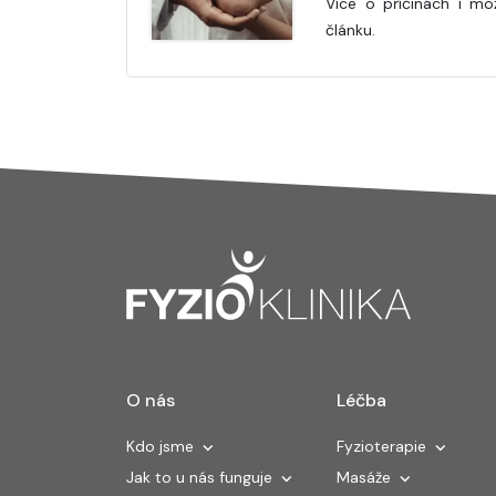
Více o příčinách i m
článku.
O nás
Léčba
Kdo jsme
Fyzioterapie
Jak to u nás funguje
Masáže