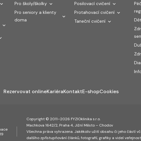
Pro školy/školky
Posilovací cvičení
Péč
re
Pro seniory a klienty
Protahovací cvičení
doma
Dět
Taneční cvičení
Zdr
sen
Duš
Zdr
Di
Inf
Rezervovat online
Kariéra
Kontakt
E-shop
Cookies
Copyright © 2011–2026 FYZIOklinika s.r.o.
Machkova 1642/2, Praha 4, Jižní Město – Chodov
inace
Všechna práva vyhrazena. Jakékoliv užití obsahu či jeho částí vče
19
dalšího zpřístupňování článků, fotografií, grafiky a videí veřejnos