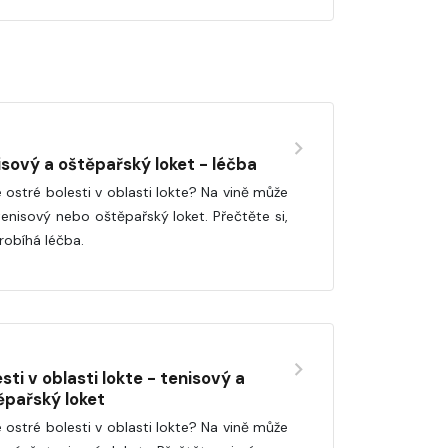
isový a oštěpařský loket - léčba
 ostré bolesti v oblasti lokte? Na vině může
tenisový nebo oštěpařský loket. Přečtěte si,
probíhá léčba.
sti v oblasti lokte - tenisový a
ěpařský loket
 ostré bolesti v oblasti lokte? Na vině může