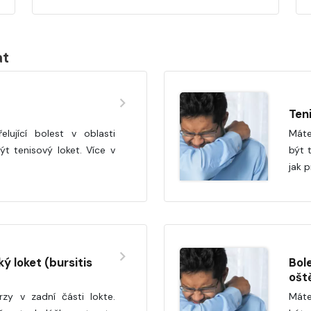
at
Ten
elující bolest v oblasti
Máte
t tenisový loket. Více v
být 
jak 
ý loket (bursitis
Bole
ošt
rzy v zadní části lokte.
Máte