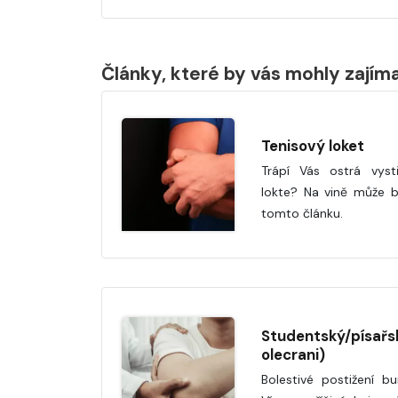
Články, které by vás mohly zajím
Tenisový loket
Trápí Vás ostrá vystř
lokte? Na vině může bý
tomto článku.
Studentský/písařsk
olecrani)
Bolestivé postižení bu