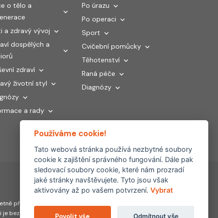
e o tělo a
Po úrazu
generace
Po operaci
i a zdravý vývoj
Sport
aví dospělých a
Cvičební pomůcky
iorů
Těhotenství
evní zdraví
Raná péče
avý životní styl
Diagnózy
agnózy
ormace a rady
Používáme cookie!
Tato webová stránka používá nezbytné soubory
cookie k zajištění správného fungování. Dále pak
sledovací soubory cookie, které nám prozradí
jaké stránky navštěvujete. Tyto jsou však
aktivovány až po vašem potvrzení.
Vybrat
Partnerské
tně převzetí, šíření či
weby:
hojeni.cz
ti je bez souhlasu FYZIOklinika
Povolit vše
Odmítnout vše