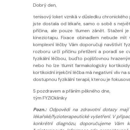
Dobrý den,
tenisový loket vzniká v důsledku chronického 
Nabídka léčby
jste dostala od lékaře, samo o sobě s nejv
FYZIOklinice
příčina, ale pouze tlumen zánět. Stažení j
kineziotapu. Fixace obinadlem nebude mít 
komplexní léčby Vám doporučuji navštívit fy
rozboru určí příčinu přetížení a poradí se
fyzikální léčbou, buďto pojišťovnou hrazený
nebo ho lze tlumit farmakologicky kortikoidy.
kortikoidní injekční léčba má negativní vliv na
Nabídka masá
dostupnou fyzikální terapii, kterou je fokusova
S pozdravem a přáním pěkného dne,
tým FYZIOkliniky
Pozn.:
Odpovědi na zdravotní dotazy mají p
lékařské/fyzioterapeutické vyšetření. V příp
konkrétní diagnózu, doporučujeme Vám ko