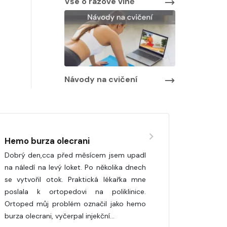
Vše o rázové vlně
Návody na cvičení
Hemo burza olecrani
Dobrý den,cca před měsícem jsem upadl
na náledí na levý loket. Po několika dnech
se vytvořil otok. Praktická lékařka mne
poslala k ortopedovi na poliklinice.
Ortoped můj problém označil jako hemo
burza olecrani, vyčerpal injekční…