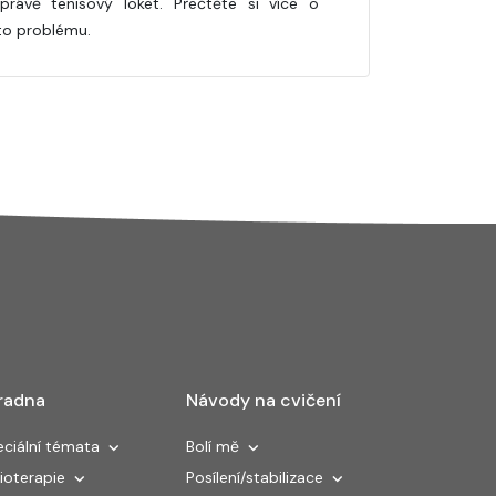
právě tenisový loket. Přečtěte si více o
o problému.
radna
Návody na cvičení
ciální témata
Bolí mě
ioterapie
Posílení/stabilizace