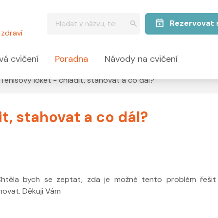
Rezervovat 
zdraví
vá cvičení
Poradna
Návody na cvičení
Tenisový loket - chladit, stahovat a co dál?
t, stahovat a co dál?
Chtěla bych se zeptat, zda je možné tento problém řešit
ahovat. Děkuji Vám