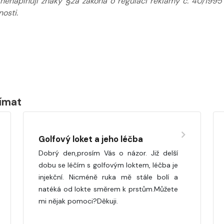
 nenaplňují znaky §2a zákona o regulaci reklamy č. 40/1995
osti.
jímat
Golfový loket a jeho léčba
Dobrý den,prosím Vás o názor. Již delší
dobu se léčím s golfovým loktem, léčba je
injekční. Nicméně ruka mě stále bolí a
natéká od lokte směrem k prstům.Můžete
mi nějak pomoci?Děkuji.