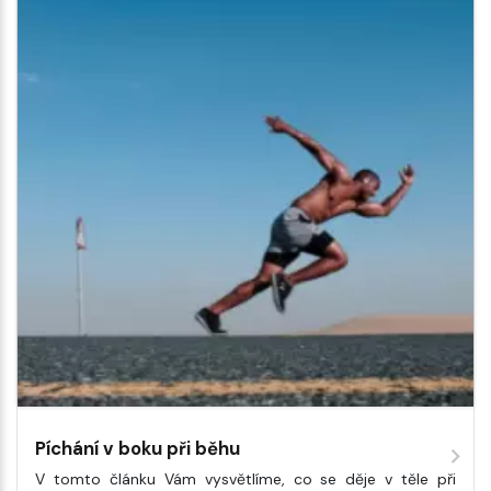
Píchání v boku při běhu
V tomto článku Vám vysvětlíme, co se děje v těle při