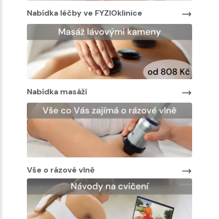
y ve FYZIOklinice
Nabídka léčby ve FYZIOkli
 masáží
Nabídka masáží
Vše o rázové vlně