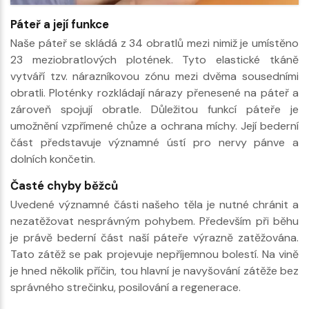
Páteř a její funkce
Naše páteř se skládá z 34 obratlů mezi nimiž je umístěno
23 meziobratlových plotének. Tyto elastické tkáně
vytváří tzv. nárazníkovou zónu mezi dvěma sousedními
obratli. Ploténky rozkládají nárazy přenesené na páteř a
zároveň spojují obratle. Důležitou funkcí páteře je
umožnění vzpřímené chůze a ochrana míchy. Její bederní
část představuje významné ústí pro nervy pánve a
dolních končetin.
Časté chyby běžců
Uvedené významné části našeho těla je nutné chránit a
nezatěžovat nesprávným pohybem. Především při běhu
je právě bederní část naší páteře výrazně zatěžována.
Tato zátěž se pak projevuje nepříjemnou bolestí. Na vině
je hned několik příčin, tou hlavní je navyšování zátěže bez
správného strečinku, posilování a regenerace.