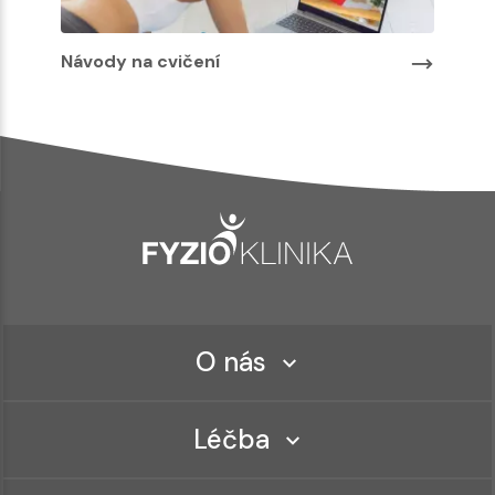
Návody na cvičení
O nás
Léčba