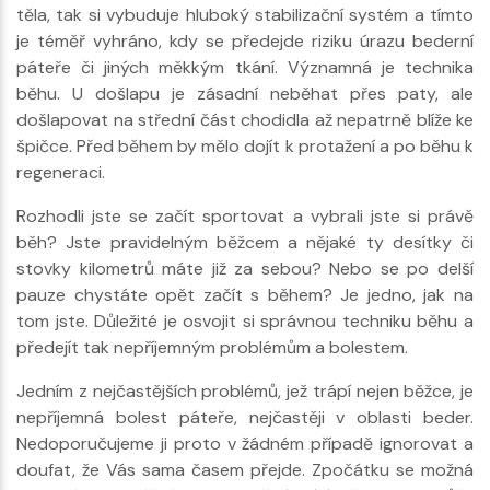
těla, tak si vybuduje hluboký stabilizační systém a tímto
je téměř vyhráno, kdy se předejde riziku úrazu bederní
páteře či jiných měkkým tkání. Významná je technika
běhu. U došlapu je zásadní neběhat přes paty, ale
došlapovat na střední část chodidla až nepatrně blíže ke
špičce. Před během by mělo dojít k protažení a po běhu k
regeneraci.
Rozhodli jste se začít sportovat a vybrali jste si právě
běh? Jste pravidelným běžcem a nějaké ty desítky či
stovky kilometrů máte již za sebou? Nebo se po delší
pauze chystáte opět začít s během? Je jedno, jak na
tom jste. Důležité je osvojit si správnou techniku běhu a
předejít tak nepříjemným problémům a bolestem.
Jedním z nejčastějších problémů, jež trápí nejen běžce, je
nepříjemná bolest páteře, nejčastěji v oblasti beder.
Nedoporučujeme ji proto v žádném případě ignorovat a
doufat, že Vás sama časem přejde. Zpočátku se možná