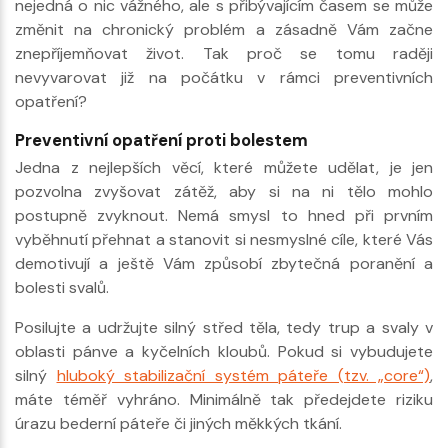
nejedná o nic vážného, ale s přibývajícím časem se může
změnit na chronický problém a zásadně Vám začne
znepříjemňovat život. Tak proč se tomu raději
nevyvarovat již na počátku v rámci preventivních
opatření?
Preventivní opatření proti bolestem
Jedna z nejlepších věcí, které můžete udělat, je jen
pozvolna zvyšovat zátěž, aby si na ni tělo mohlo
postupně zvyknout. Nemá smysl to hned při prvním
vyběhnutí přehnat a stanovit si nesmyslné cíle, které Vás
demotivují a ještě Vám způsobí zbytečná poranění a
bolesti svalů.
Posilujte a udržujte silný střed těla, tedy trup a svaly v
oblasti pánve a kyčelních kloubů. Pokud si vybudujete
silný
hluboký stabilizační systém páteře (tzv. „core“)
,
máte téměř vyhráno. Minimálně tak předejdete riziku
úrazu bederní páteře či jiných měkkých tkání.