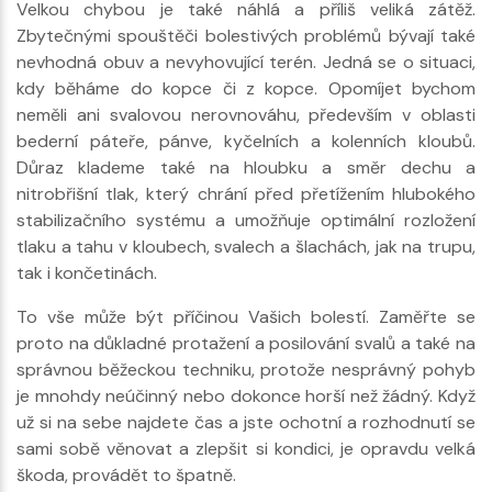
Velkou chybou je také náhlá a příliš veliká zátěž.
Zbytečnými spouštěči bolestivých problémů bývají také
nevhodná obuv a nevyhovující terén. Jedná se o situaci,
kdy běháme do kopce či z kopce. Opomíjet bychom
neměli ani svalovou nerovnováhu, především v oblasti
bederní páteře, pánve, kyčelních a kolenních kloubů.
Důraz klademe také na hloubku a směr dechu a
nitrobřišní tlak, který chrání před přetížením hlubokého
stabilizačního systému a umožňuje optimální rozložení
tlaku a tahu v kloubech, svalech a šlachách, jak na trupu,
tak i končetinách.
To vše může být příčinou Vašich bolestí. Zaměřte se
proto na důkladné protažení a posilování svalů a také na
správnou běžeckou techniku, protože nesprávný pohyb
je mnohdy neúčinný nebo dokonce horší než žádný. Když
už si na sebe najdete čas a jste ochotní a rozhodnutí se
sami sobě věnovat a zlepšit si kondici, je opravdu velká
škoda, provádět to špatně.