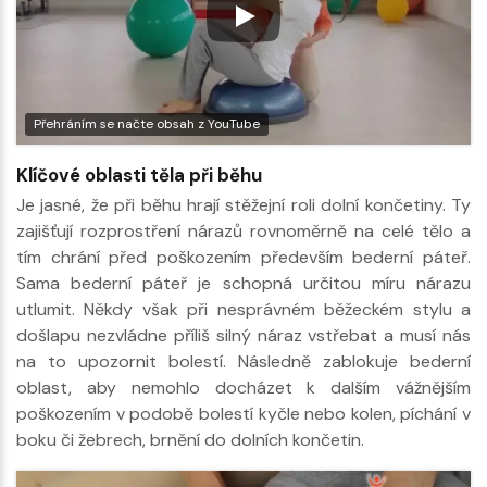
Přehráním se načte obsah z YouTube
Klíčové oblasti těla při běhu
Je jasné, že při běhu hrají stěžejní roli dolní končetiny. Ty
zajišťují rozprostření nárazů rovnoměrně na celé tělo a
tím chrání před poškozením především bederní páteř.
Sama bederní páteř je schopná určitou míru nárazu
utlumit. Někdy však při nesprávném běžeckém stylu a
došlapu nezvládne příliš silný náraz vstřebat a musí nás
na to upozornit bolestí. Následně zablokuje bederní
oblast, aby nemohlo docházet k dalším vážnějším
poškozením v podobě bolestí kyčle nebo kolen, píchání v
boku či žebrech, brnění do dolních končetin.