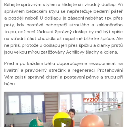
Běhejte správným stylem a hlídejte si i vhodný došlap. Při
správném běžeckém stylu se nepřetěžuje bederní páteř
a později nebolí. U došlapu je zásadní neběhat tzv. přes
paty, kdy nastává nebezpečí strnulého a zakloněného
trupu, což není žádoucí. Správný došlap by měl být spíše
na střední část chodidla až nepatrně blíže ke špičce. Ale
ne příliš, protože u došlapu jen přes špičku a články prstů
jsou velkou mírou zatěžovány Achillovy šlachy a kolena.
Před a po každém běhu doporučujeme nezapomínat na
kvalitní a pravidelný strečink a regeneraci. Protahování
Vám zajistí správné držení a postavení pánve a trupu při
běhu.