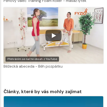
Pěnový válec Training Foam Roller - masáž lýtek
Přehráním se načte obsah z YouTube
Běžecká abeceda - Běh pozpátku
Články, které by vás mohly zajímat