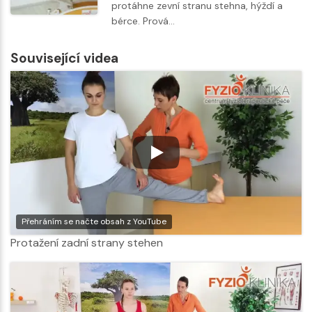
protáhne zevní stranu stehna, hýždí a
bérce. Prová…
Související videa
Přehráním se načte obsah z YouTube
Protažení zadní strany stehen