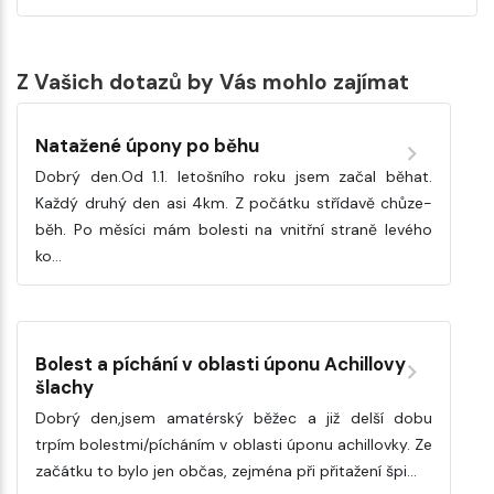
Z Vašich dotazů by Vás mohlo zajímat
Natažené úpony po běhu
Dobrý den.Od 1.1. letošního roku jsem začal běhat.
Každý druhý den asi 4km. Z počátku střídavě chůze-
běh. Po měsíci mám bolesti na vnitřní straně levého
ko…
Bolest a píchání v oblasti úponu Achillovy
šlachy
Dobrý den,jsem amatérský běžec a již delší dobu
trpím bolestmi/pícháním v oblasti úponu achillovky. Ze
začátku to bylo jen občas, zejména při přitažení špi…