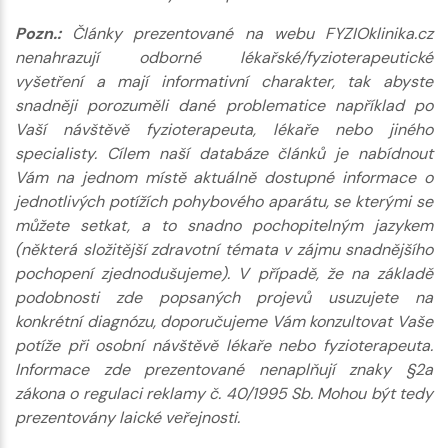
Pozn.:
Články prezentované na webu FYZIOklinika.cz
nenahrazují odborné lékařské/fyzioterapeutické
vyšetření a mají informativní charakter, tak abyste
snadněji porozuměli dané problematice například po
Vaší návštěvě fyzioterapeuta, lékaře nebo jiného
specialisty. Cílem naší databáze článků je nabídnout
Vám na jednom místě aktuálně dostupné informace o
jednotlivých potížích pohybového aparátu, se kterými se
můžete setkat, a to snadno pochopitelným jazykem
(některá složitější zdravotní témata v zájmu snadnějšího
pochopení zjednodušujeme). V případě, že na základě
podobnosti zde popsaných projevů usuzujete na
konkrétní diagnózu, doporučujeme Vám konzultovat Vaše
potíže při osobní návštěvě lékaře nebo fyzioterapeuta.
Informace zde prezentované nenaplňují znaky §2a
zákona o regulaci reklamy č. 40/1995 Sb. Mohou být tedy
prezentovány laické veřejnosti.