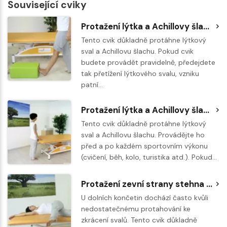
Související cviky
Protažení lýtka a Achillovy šlachy - modifikace na schodu
Tento cvik důkladně protáhne lýtkový
sval a Achillovu šlachu. Pokud cvik
budete provádět pravidelně, předejdete
tak přetížení lýtkového svalu, vzniku
patní…
Protažení lýtka a Achillovy šlachy
Tento cvik důkladně protáhne lýtkový
sval a Achillovu šlachu. Provádějte ho
před a po každém sportovním výkonu
(cvičení, běh, kolo, turistika atd.). Pokud…
Protažení zevní strany stehna vleže na boku
U dolních končetin dochází často kvůli
nedostatečnému protahování ke
zkrácení svalů. Tento cvik důkladně