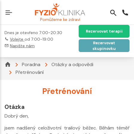
Pomůžeme ke zdraví
Rezervovat terapii
Dnes je otevřeno 7:00-20:30
Volejte
od 7:00-19:00
Rezervovat
Napište nám
skupinovku
Poradna
Otázky a odpovědi
Přetrénování
Přetrénování
Otázka
Dobrý den,
jsem nadšený celoživotní trailový běžec. Běhám téměř