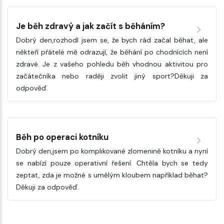
Je běh zdravý a jak začít s běháním?
Dobrý den,rozhodl jsem se, že bych rád začal běhat, ale
někteří přátelé mě odrazují, že běhání po chodnících není
zdravé. Je z vašeho pohledu běh vhodnou aktivitou pro
začátečníka nebo raději zvolit jiný sport?Děkuji za
odpověď.
Běh po operaci kotníku
Dobrý den,jsem po komplikované zlomenině kotníku a nyní
se nabízí pouze operativní řešení. Chtěla bych se tedy
zeptat, zda je možné s umělým kloubem například běhat?
Děkuji za odpověď.