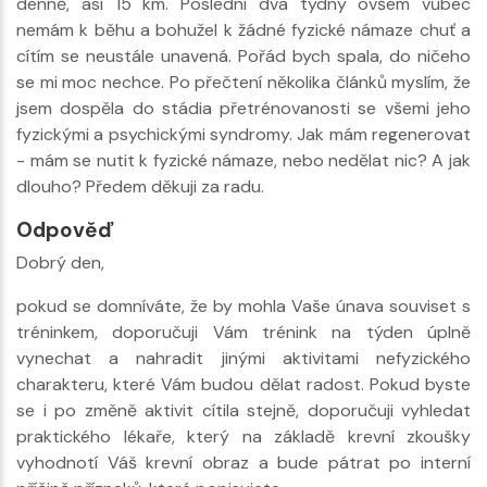
denně, asi 15 km. Poslední dva týdny ovšem vůbec
nemám k běhu a bohužel k žádné fyzické námaze chuť a
cítím se neustále unavená. Pořád bych spala, do ničeho
se mi moc nechce. Po přečtení několika článků myslím, že
jsem dospěla do stádia přetrénovanosti se všemi jeho
fyzickými a psychickými syndromy. Jak mám regenerovat
- mám se nutit k fyzické námaze, nebo nedělat nic? A jak
dlouho? Předem děkuji za radu.
Odpověď
Dobrý den,
pokud se domníváte, že by mohla Vaše únava souviset s
tréninkem, doporučuji Vám trénink na týden úplně
vynechat a nahradit jinými aktivitami nefyzického
charakteru, které Vám budou dělat radost. Pokud byste
se i po změně aktivit cítila stejně, doporučuji vyhledat
praktického lékaře, který na základě krevní zkoušky
vyhodnotí Váš krevní obraz a bude pátrat po interní