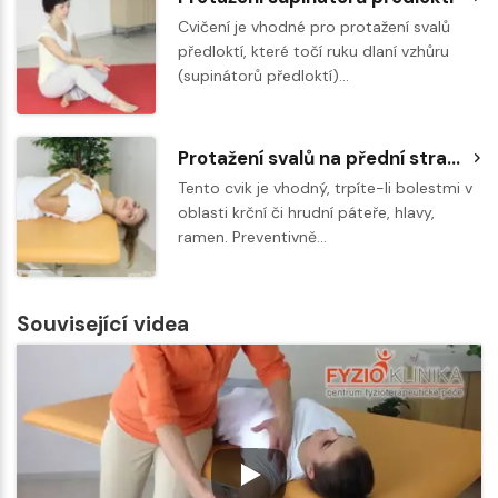
Cvičení je vhodné pro protažení svalů
předloktí, které točí ruku dlaní vzhůru
(supinátorů předloktí)…
Protažení svalů na přední straně krku s dopomocí druhé osoby
Tento cvik je vhodný, trpíte-li bolestmi v
oblasti krční či hrudní páteře, hlavy,
ramen. Preventivně…
Související videa