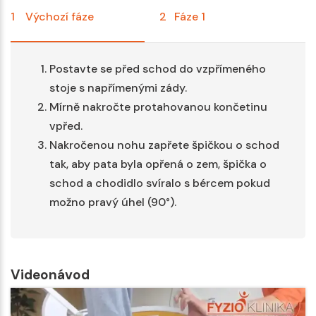
1
Výchozí fáze
2
Fáze 1
Postavte se před schod do vzpřímeného
stoje s napřímenými zády.
Mírně nakročte protahovanou končetinu
vpřed.
Nakročenou nohu zapřete špičkou o schod
tak, aby pata byla opřená o zem, špička o
schod a chodidlo svíralo s bércem pokud
možno pravý úhel (90°).
Videonávod