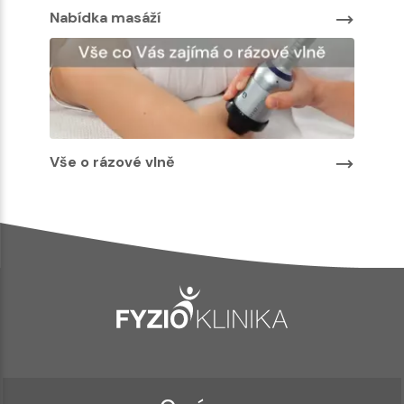
Nabídka masáží
Nabíd
Vše o rázové vlně