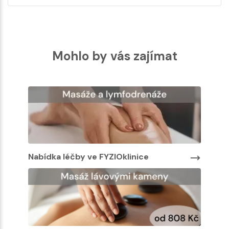
Mohlo by vás zajímat
Nabídka léčby ve FYZIOklinice
Nabíd