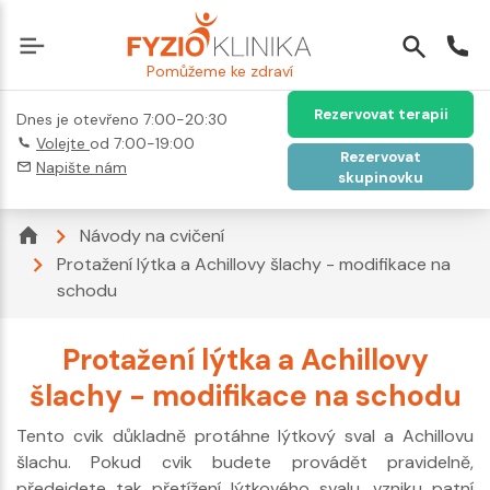
Pomůžeme ke zdraví
Rezervovat terapii
Dnes je otevřeno 7:00-20:30
Volejte
od 7:00-19:00
Rezervovat
Napište nám
skupinovku
Návody na cvičení
Protažení lýtka a Achillovy šlachy - modifikace na
schodu
Protažení lýtka a Achillovy
šlachy - modifikace na schodu
Tento cvik důkladně protáhne lýtkový sval a Achillovu
šlachu. Pokud cvik budete provádět pravidelně,
předejdete tak přetížení lýtkového svalu, vzniku patní