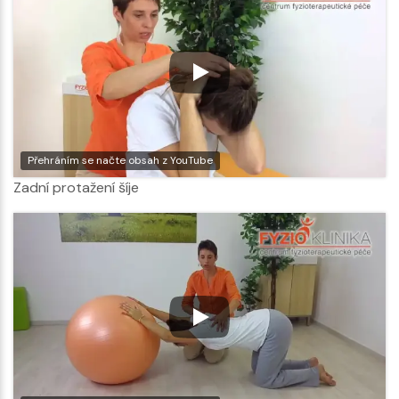
Přehráním se načte obsah z YouTube
Zadní protažení šíje