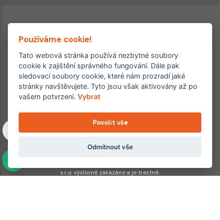
Používáme cookie!
Tato webová stránka používá nezbytné soubory
cookie k zajištění správného fungování. Dále pak
sledovací soubory cookie, které nám prozradí jaké
Ordinace roku
Rehabilitační ordinace
stránky navštěvujete. Tyto jsou však aktivovány až po
2. místo – 2017/2019
vašem potvrzení.
Vybrat
3. místo – 2018
Povolit vše
Copyright © 2011–2026 FYZIOklinika s.r.o.
Machkova 1642/2, Praha 4, Jižní Město – Chodov
Všechna práva vyhrazena. Jakékoliv užití obsahu či jeho částí
Odmítnout vše
včetně převzetí, šíření či dalšího zpřístupňování článků,
fotografií, grafiky a videí veřejnosti je bez souhlasu FYZIOklinika
s.r.o. výslovně zakázáno a je trestné.
Partnerské weby:
hojeni.cz