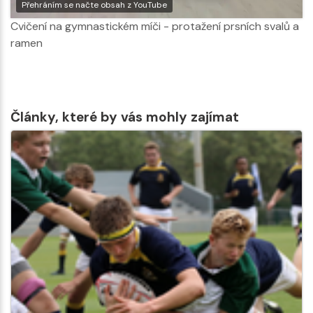
Přehráním se načte obsah z YouTube
Cvičení na gymnastickém míči - protažení prsních svalů a
ramen
Články, které by vás mohly zajímat