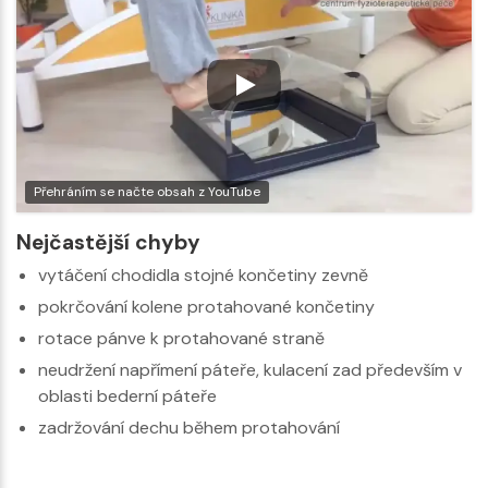
Přehráním se načte obsah z YouTube
Nejčastější chyby
vytáčení chodidla stojné končetiny zevně
pokrčování kolene protahované končetiny
rotace pánve k protahované straně
neudržení napřímení páteře, kulacení zad především v
oblasti bederní páteře
zadržování dechu během protahování