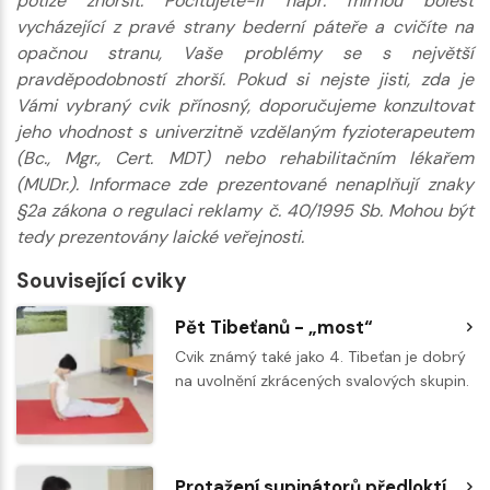
potíže zhoršit. Pociťujete-li např. mírnou bolest
vycházející z pravé strany bederní páteře a cvičíte na
opačnou stranu, Vaše problémy se s největší
pravděpodobností zhorší. Pokud si nejste jisti, zda je
Vámi vybraný cvik přínosný, doporučujeme konzultovat
jeho vhodnost s univerzitně vzdělaným fyzioterapeutem
(Bc., Mgr., Cert. MDT) nebo rehabilitačním lékařem
(MUDr.). Informace zde prezentované nenaplňují znaky
§2a zákona o regulaci reklamy č. 40/1995 Sb. Mohou být
tedy prezentovány laické veřejnosti.
Související cviky
Pět Tibeťanů - „most“
Cvik známý také jako 4. Tibeťan je dobrý
na uvolnění zkrácených svalových skupin.
Protažení supinátorů předloktí