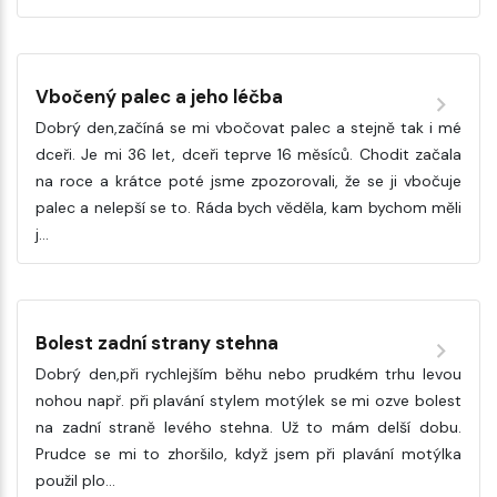
Vbočený palec a jeho léčba
Dobrý den,začíná se mi vbočovat palec a stejně tak i mé
dceři. Je mi 36 let, dceři teprve 16 měsíců. Chodit začala
na roce a krátce poté jsme zpozorovali, že se ji vbočuje
palec a nelepší se to. Ráda bych věděla, kam bychom měli
j…
Bolest zadní strany stehna
Dobrý den,při rychlejším běhu nebo prudkém trhu levou
nohou např. při plavání stylem motýlek se mi ozve bolest
na zadní straně levého stehna. Už to mám delší dobu.
Prudce se mi to zhoršilo, když jsem při plavání motýlka
použil plo…