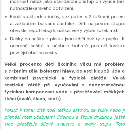
možnost nabízí jako standardní přístup při výuce bez
nutnosti lékařského potvrzení.
Penál stačí jednoduchý, bez pater, s 2 tužkami, perem
a základními barvami pastelek. Děti na prvním stupni
obvykle nepotřebují kružítka, velký výběr tužek atd.
Desky na sešity z plastu jsou lehčí než ty z papíru. K
ochraně sešitů a učebnic bohatě postačí kvalitní
pevnější obal na sešity.
Velké procento dětí školního věku má problém
s držením těla, bolestmi hlavy, bolestí kloubů. Jde o
kombinaci psychické a fyzické zátěže. Velká
statická zátěž při vyučování s nedostatečnou
fyzickou kompenzací vede k přetěžování měkkých
tkání (svalů, šlach, kostí).
Pokud k tomu dítě nosí těžkou aktovku ze školy nebo ji
přenáší mezi učebnami, jídelnou a školní družinou, ještě
více přetěžuje šíjové svalstvo a svaly trupu. Toto