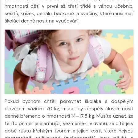
hmotnosti dětí v první až třetí třídě s váhou učebnic,
sešitů, knížek, penálu, bačkorek a svačiny, které musí malí
školáci denně nosit na vyučování.
Pokud bychom chtěli porovnat školáka s dospělým
člověkem vážícím 70 kg, musel by dospělý člověk nosit
denně břemeno o hmotnosti 14–17,5 kg. Musíte uznat, že
tento příměr je alarmující, vezmeme-li v úvahu, že dítě je v
době růstu křehkým tvorem a jejich kosti, které nejsou