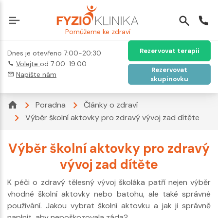
Pomůžeme ke zdraví
Rezervovat terapii
Dnes je otevřeno 7:00-20:30
Volejte
od 7:00-19:00
Rezervovat
Napište nám
skupinovku
Poradna
Články o zdraví
Výběr školní aktovky pro zdravý vývoj zad dítěte
Výběr školní aktovky pro zdravý
vývoj zad dítěte
K péči o zdravý tělesný vývoj školáka patří nejen výběr
vhodné školní aktovky nebo batohu, ale také správné
používání. Jakou vybrat školní aktovku a jak ji správně
naplnit, aby nepoškozovala záda?