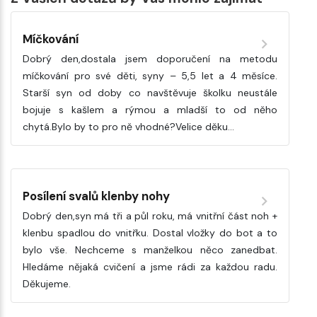
Míčkování
Dobrý den,dostala jsem doporučení na metodu
míčkování pro své děti, syny – 5,5 let a 4 měsíce.
Starší syn od doby co navštěvuje školku neustále
bojuje s kašlem a rýmou a mladší to od něho
chytá.Bylo by to pro ně vhodné?Velice děku…
Posílení svalů klenby nohy
Dobrý den,syn má tři a půl roku, má vnitřní část noh +
klenbu spadlou do vnitřku. Dostal vložky do bot a to
bylo vše. Nechceme s manželkou něco zanedbat.
Hledáme nějaká cvičení a jsme rádi za každou radu.
Děkujeme.