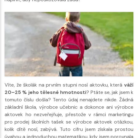
Víte, že školák na prvním stupni nosí aktovku, která
váží
20–25 % jeho tělesné hmotnosti
? Ptáte se, jak jsem k
tomuto číslu došla? Tento údaj nenajdete nikde. Žádná
základní škola, výrobce učebnic a dokonce ani výrobce
aktovek ho nezveřejňuje, přestože v rámci marketingu
pro prodej školních tašek se výrobce aktovek otázkou,
kolik dítě nosí, zabývá. Tuto cifru jsem získala prostou
úvahou a jednoduchou matematikou, kdy jsem porovnala