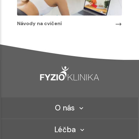
Návody na cvičení
O nás
Léčba