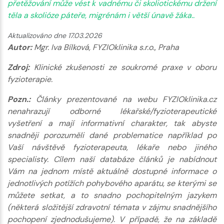
přetěžování může vést k vadnému či skoliotickému držení
těla a skolióze páteře, migrénám i větší únavě žáka..
Aktualizováno dne 17.03.2026
Autor:
Mgr. Iva Bílková, FYZIOklinika s.r.o., Praha
Zdroj:
Klinické zkušenosti ze soukromé praxe v oboru
fyzioterapie.
Pozn.:
Články prezentované na webu FYZIOklinika.cz
nenahrazují odborné lékařské/fyzioterapeutické
vyšetření a mají informativní charakter, tak abyste
snadněji porozuměli dané problematice například po
Vaší návštěvě fyzioterapeuta, lékaře nebo jiného
specialisty. Cílem naší databáze článků je nabídnout
Vám na jednom místě aktuálně dostupné informace o
jednotlivých potížích pohybového aparátu, se kterými se
můžete setkat, a to snadno pochopitelným jazykem
(některá složitější zdravotní témata v zájmu snadnějšího
pochopení zjednodušujeme). V případě, že na základě