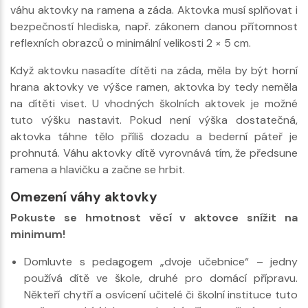
váhu aktovky na ramena a záda. Aktovka musí splňovat i
bezpečností hlediska, např. zákonem danou přítomnost
reflexních obrazců o minimální velikosti 2 × 5 cm.
Když aktovku nasadíte dítěti na záda, měla by být horní
hrana aktovky ve výšce ramen, aktovka by tedy neměla
na dítěti viset. U vhodných školních aktovek je možné
tuto výšku nastavit. Pokud není výška dostatečná,
aktovka táhne tělo příliš dozadu a bederní páteř je
prohnutá. Váhu aktovky dítě vyrovnává tím, že předsune
ramena a hlavičku a začne se hrbit.
Omezení váhy aktovky
Pokuste se hmotnost věcí v aktovce snížit na
minimum!
Domluvte s pedagogem „dvoje učebnice“ – jedny
používá dítě ve škole, druhé pro domácí přípravu.
Někteří chytří a osvícení učitelé či školní instituce tuto