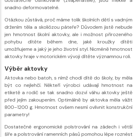
dostatečně osifikované (zvápenatělé), jsou měkké a
snadno deformovatelné.
Otázkou zůstává, proč máme tolik školních dětí s vadným
držením těla a skoliózou páteře? Důvodem jistě nebude
jen hmotnost školní aktovky, ale i možnost přirozeného
pohybu dítěte během dne, jaké kroužky dítěti
umožňujeme a jaký je jeho životní styl. Nicméně hmotnost
aktovky hraje v motorickém vývoji dítěte významnou roli.
Výběr aktovky
Aktovka nebo batoh, s nímž chodí dítě do školy, by měla
být co nejlehčí. Někteří výrobci udávají hmotnost na
etiketě a rodič se tak snadno dozví váhu aktovky ještě
před jejím zakoupením. Optimálně by aktovka měla vážit
800–1200 g. Hmotnost ovšem nesmí ovlivnit konstrukční
parametry!
Dostatečné ergonomické polstrování na zádech i větší
šíře a polstrování ramenních pásů pomohou lépe roznést