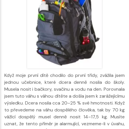
Když moje první dítě chodilo do první třídy, zvážila jsem
jednou učebnice, které dcera denně nosila do školy.
Musela nosit i bačkory, svačinu a vodu na den. Porovnala
jsem tuto váhu s váhou dítěte a došla jsem k zarážejícímu
výsledku. Dcera nosila cca 20–25 % své hmotnosti. Když
to převedeme na váhu dospělého člověka, tak by 70 kg
vážící dospělý musel denně nosit 14–17,5 kg. Musíte
uznat, že tento příměr je alarmující, vezmeme-li v úvahu,