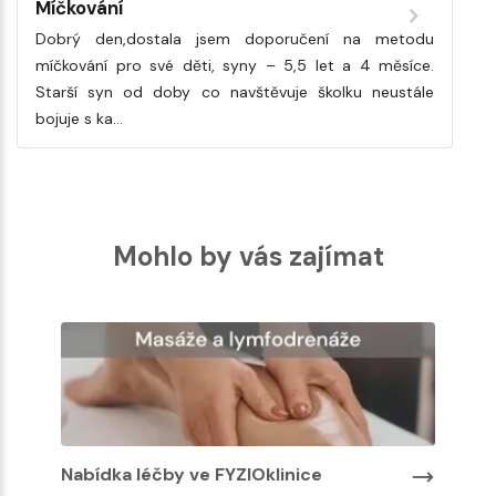
Míčkování
Dobrý den,dostala jsem doporučení na metodu
míčkování pro své děti, syny – 5,5 let a 4 měsíce.
Starší syn od doby co navštěvuje školku neustále
bojuje s ka…
Mohlo by vás zajímat
Nabídka léčby ve FYZIOklinice
N