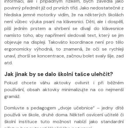
informací, ale i případným rizikem, bych zavedla jako
povinný předmět již od prvních tříd. Jako nedostatečné z
hlediska jemné motoriky vidím, že na některých školách
není vůbec výuka psaní na klávesnici. Děti, ale i dospělí,
píší jedním prstem a shrbení se dívají do klávesnice
namísto toho, aby napřímení sledovali text, který se jim
objevuje na displeji. Takováto koordinace není pro tělo
ergonomicky výhodná, to znamená, že oči se rychleji
unaví, zhorší se koncentrace, začnou bolet svaly šíje, zad
atd.
Jak jinak by se dalo školní tašce ulehčit?
Pokud chcete váhu aktovky ovlivnit i při běžném
používání, obsah aktovky minimalizujte na co nejmenší
gramáž.
Domluvte s pedagogem „dvoje učebnice“ – jedny dítě
používá ve škole, druhé doma. Někteří osvícení učitelé či
školní instituce tuto možnost nabízí jako standardní