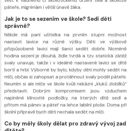
vést k vadnému či skoliotickému držení těla a skolióze
páteře, migrénám i větší únavě žáka.
Jak je to se sezením ve škole? Sedí děti
správně?
Někde má paní učitelka na prvním stupni možnost
nastavit lavice na různé výšky. Děti ve výškově
přizpůsobené lavici mají šanci sedět dobře. Nicméně
hodina sezení je dlouhá, židle tvrdá a tzv. statická zátěž
svaly unavuje, takže i v ideálně nastavené lavici se dítě
bortí a hrbí. Výborné by bylo, kdyby děti mohly sedět na
míči, občas si zahopsat a protáhnout svaly podél páteře.
Neumím si ale míče ve škole kvůli nekázni „kluků zlobílků“
představit. Dobrým kompromisem jsou vzduchem
naplněné klínovité podložky, na kterých dítě sedí a
přitom má pánev a páteř na lehce labilní ploše. Doma při
školní přípravě bych děti nechala sedět na míči.
Co by měly školy dělat pro zdravý vývoj zad
dítěte?