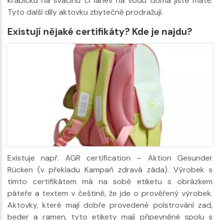
krabičku na svačinu či láhev na vodu doma jistě máte.
Tyto další díly aktovku zbytečně prodražují.
Existují nějaké certifikáty? Kde je najdu?
Existuje např. AGR certification – Aktion Gesunder
Rücken (v překladu Kampaň zdravá záda). Výrobek s
tímto certifikátem má na sobě etiketu s obrázkem
páteře a textem v češtině, že jde o prověřený výrobek.
Aktovky, které mají dobře provedené polstrování zad,
beder a ramen, tyto etikety mají připevněné spolu s