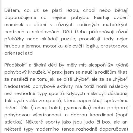
Dětem, co už se plazí, lezou, chodí nebo běhají,
doporučujeme co nejvíce pohybu. Existují cvičení
maminek s dětmi v různých rodinných mateřských
centrech a sokolovnách. Děti třeba překonávají různé
překážky nebo skládají puzzle, procvičují tedy nejen
hrubou a jemnou motoriku, ale cvičí i logiku, prostorovou
orientaci atd.
Předškolní a školní děti by měly mít alespoň 2× týdně
pohybový kroužek. V praxi jsem se naučila rodičům říkat,
že nezáleží na tom, jak se dítě „hýbe“, ale že se „hýbe“.
Nedostatek pohybové aktivity má totiž horší následky
než nevhodné typy sportů. Kdybych měla být důsledná,
tak bych volila ze sportů, které napomáhají správnému
držení těla (tanec, balet, gymnastika) nebo podporují
pohybovou všestrannost a dobrou koordinaci (např.
atletika). Některé sporty jako jsou judo či box, ale ani
některé typy moderního tance rozhodně doporučovat