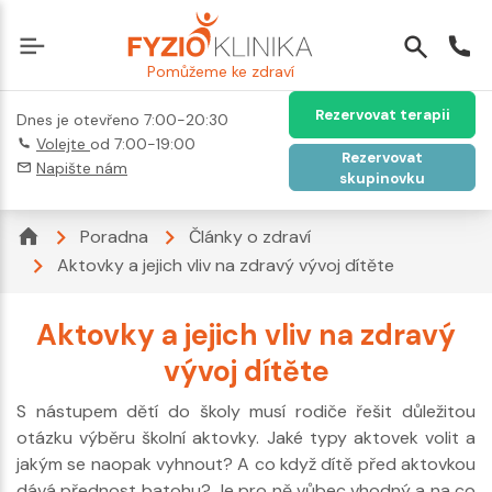
Pomůžeme ke zdraví
Rezervovat terapii
Dnes je otevřeno 7:00-20:30
Volejte
od 7:00-19:00
Rezervovat
Napište nám
skupinovku
Poradna
Články o zdraví
Aktovky a jejich vliv na zdravý vývoj dítěte
Aktovky a jejich vliv na zdravý
vývoj dítěte
S nástupem dětí do školy musí rodiče řešit důležitou
otázku výběru školní aktovky. Jaké typy aktovek volit a
jakým se naopak vyhnout? A co když dítě před aktovkou
dává přednost batohu? Je pro ně vůbec vhodný a na co