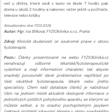
než u dítěte, které sedí v lavici ve škole 7 hodin, pak
doma u úkolů 2 hodiny a nakonec večer ještě u počítače,
televize nebo knížky.
Aktualizováno dne 17.03.2026
Autor:
Mgr. Iva Bílková, FYZIOklinika s.r.o., Praha
Zdroj:
Klinické zkušenosti ze soukromé praxe v oboru
fyzioterapie.
Pozn.:
Články prezentované na webu FYZIOklinika.cz
nenahrazují odborné lékařské/fyzioterapeutické
vyšetření a mají informativní charakter, tak abyste
snadněji porozuměli dané problematice například po
Vaší návštěvě fyzioterapeuta, lékaře nebo jiného
specialisty. Cílem naší databáze článků je nabídnout
Vám na jednom místě aktuálně dostupné informace o
jednotlivých potížích pohybového aparátu, se kterými se
můžete setkat, a to snadno pochopitelným jazykem
(některá složitější zdravotní témata v zájmu snadnějšího