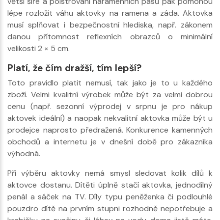
větší šíře a polstrování náramenních pásů pak pomohou
lépe rozložit váhu aktovky na ramena a záda. Aktovka
musí splňovat i bezpečnostní hlediska, např. zákonem
danou přítomnost reflexních obrazců o minimální
velikosti 2 × 5 cm.
Platí, že čím dražší, tím lepší?
Toto pravidlo platit nemusí, tak jako je to u každého
zboží. Velmi kvalitní výrobek může být za velmi dobrou
cenu (např. sezonní výprodej v srpnu je pro nákup
aktovek ideální) a naopak nekvalitní aktovka může být u
prodejce naprosto předražená. Konkurence kamenných
obchodů a internetu je v dnešní době pro zákazníka
výhodná.
Při výběru aktovky nemá smysl sledovat kolik dílů k
aktovce dostanu. Dítěti úplně stačí aktovka, jednodílný
penál a sáček na TV. Díly typu peněženka či podlouhlé
pouzdro dítě na prvním stupni rozhodně nepotřebuje a