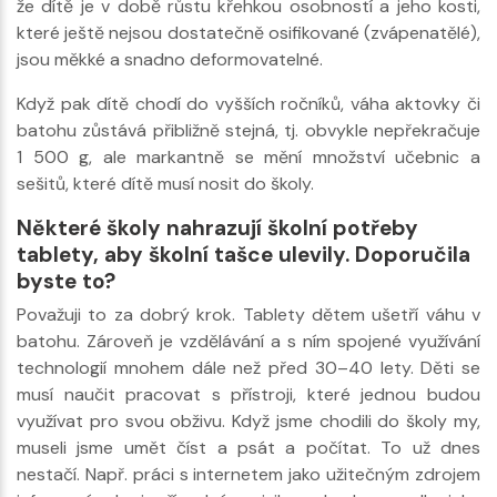
že dítě je v době růstu křehkou osobností a jeho kosti,
které ještě nejsou dostatečně osifikované (zvápenatělé),
jsou měkké a snadno deformovatelné.
Když pak dítě chodí do vyšších ročníků, váha aktovky či
batohu zůstává přibližně stejná, tj. obvykle nepřekračuje
1 500 g, ale markantně se mění množství učebnic a
sešitů, které dítě musí nosit do školy.
Některé školy nahrazují školní potřeby
tablety, aby školní tašce ulevily. Doporučila
byste to?
Považuji to za dobrý krok. Tablety dětem ušetří váhu v
batohu. Zároveň je vzdělávání a s ním spojené využívání
technologií mnohem dále než před 30–40 lety. Děti se
musí naučit pracovat s přístroji, které jednou budou
využívat pro svou obživu. Když jsme chodili do školy my,
museli jsme umět číst a psát a počítat. To už dnes
nestačí. Např. práci s internetem jako užitečným zdrojem