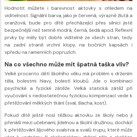
Hodnotit můžete i barevnost aktovky s ohledem na
viditelnost. Signální barva, jako je červená, výrazně žlutá a
oranžová, bude pro dítě přecházející přes silnici jistě
bezpečnější než temně modrá, černá, šedá apod. Reflexní
prvky by měly být dobře viditelné ze všech stran, tedy
na zadní straně vrchní klopy, na bočních kapsách i
vpředu na ramenních popruzích.
Na co všechno může mít špatná taška vliv?
Velké procento dětí školního věku má problém s držením
těla, bolestmi hlavy, bolestí kloubů. Jde o kombinaci
psychické a fyzické zátěže. Velká statická zátěž při
vyučování s nedostatečnou fyzickou kompenzací vede k
přetěžování měkkých tkání (sval, šlacha, kost).
Pokud dítě ještě nosí těžkou aktovku ze školy nebo ji
přenáší mezi učebnami, jídelnou a školní družinou, dochází
k přetěžování šíjového svalstva a svalů trupu, které může