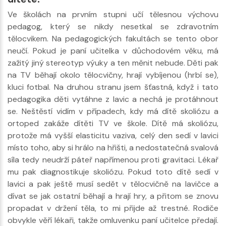
Ve školách na prvním stupni učí tělesnou výchovu
pedagog, který se nikdy nesetkal se zdravotním
tělocvikem. Na pedagogických fakultách se tento obor
neučí. Pokud je paní učitelka v důchodovém věku, má
zažitý jiný stereotyp výuky a ten měnit nebude. Děti pak
na TV běhají okolo tělocvičny, hrají vybíjenou (hrbí se),
kluci fotbal. Na druhou stranu jsem šťastná, když i tato
pedagogika děti vytáhne z lavic a nechá je protáhnout
se. Neštěstí vidím v případech, kdy má dítě skoliózu a
ortoped zakáže dítěti TV ve škole. Dítě má skoliózu,
protože má vyšší elasticitu vaziva, celý den sedí v lavici
místo toho, aby si hrálo na hřišti, a nedostatečná svalová
síla tedy neudrží páteř napřímenou proti gravitaci. Lékař
mu pak diagnostikuje skoliózu. Pokud toto dítě sedí v
lavici a pak ještě musí sedět v tělocvičně na lavičce a
dívat se jak ostatní běhají a hrají hry, a přitom se znovu
propadat v držení těla, to mi přijde až trestné. Rodiče
obvykle věří lékaři, takže omluvenku paní učitelce předají.