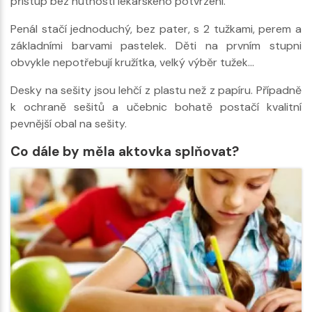
přístup bez nutnosti lékařského potvrzení.
Penál stačí jednoduchý, bez pater, s 2 tužkami, perem a
základními barvami pastelek. Děti na prvním stupni
obvykle nepotřebují kružítka, velký výběr tužek…
Desky na sešity jsou lehčí z plastu než z papíru. Případně
k ochraně sešitů a učebnic bohatě postačí kvalitní
pevnější obal na sešity.
Co dále by měla aktovka splňovat?