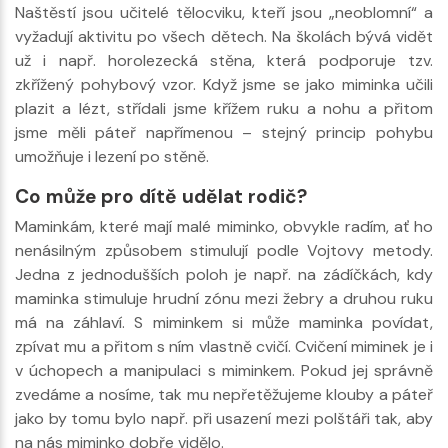
Naštěstí jsou učitelé tělocviku, kteří jsou „neoblomní“ a
vyžadují aktivitu po všech dětech. Na školách bývá vidět
už i např. horolezecká stěna, která podporuje tzv.
zkřížený pohybový vzor. Když jsme se jako miminka učili
plazit a lézt, střídali jsme křížem ruku a nohu a přitom
jsme měli páteř napřímenou – stejný princip pohybu
umožňuje i lezení po stěně.
Co může pro dítě udělat rodič?
Maminkám, které mají malé miminko, obvykle radím, ať ho
nenásilným způsobem stimulují podle Vojtovy metody.
Jedna z jednodušších poloh je např. na zádíčkách, kdy
maminka stimuluje hrudní zónu mezi žebry a druhou ruku
má na záhlaví. S miminkem si může maminka povídat,
zpívat mu a přitom s ním vlastně cvičí. Cvičení miminek je i
v úchopech a manipulaci s miminkem. Pokud jej správně
zvedáme a nosíme, tak mu nepřetěžujeme klouby a páteř
jako by tomu bylo např. při usazení mezi polštáři tak, aby
na nás miminko dobře vidělo.