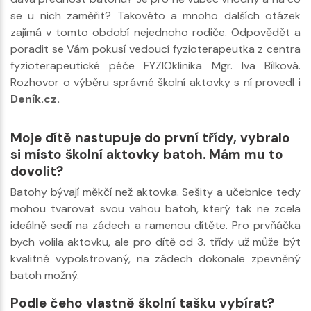
se u nich zaměřit? Takovéto a mnoho dalších otázek
zajímá v tomto období nejednoho rodiče. Odpovědět a
poradit se Vám pokusí vedoucí fyzioterapeutka z centra
fyzioterapeutické péče FYZIOklinika Mgr. Iva Bílková.
Rozhovor o výběru správné školní aktovky s ní provedl i
Deník.cz.
Moje dítě nastupuje do první třídy, vybralo
si místo školní aktovky batoh. Mám mu to
dovolit?
Batohy bývají měkčí než aktovka. Sešity a učebnice tedy
mohou tvarovat svou vahou batoh, který tak ne zcela
ideálně sedí na zádech a ramenou dítěte. Pro prvňáčka
bych volila aktovku, ale pro dítě od 3. třídy už může být
kvalitně vypolstrovaný, na zádech dokonale zpevněný
batoh možný.
Podle čeho vlastně školní tašku vybírat?