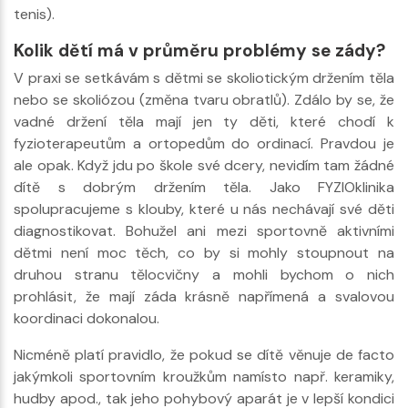
tenis).
Kolik dětí má v průměru problémy se zády?
V praxi se setkávám s dětmi se skoliotickým držením těla
nebo se skoliózou (změna tvaru obratlů). Zdálo by se, že
vadné držení těla mají jen ty děti, které chodí k
fyzioterapeutům a ortopedům do ordinací. Pravdou je
ale opak. Když jdu po škole své dcery, nevidím tam žádné
dítě s dobrým držením těla. Jako FYZIOklinika
spolupracujeme s klouby, které u nás nechávají své děti
diagnostikovat. Bohužel ani mezi sportovně aktivními
dětmi není moc těch, co by si mohly stoupnout na
druhou stranu tělocvičny a mohli bychom o nich
prohlásit, že mají záda krásně napřímená a svalovou
koordinaci dokonalou.
Nicméně platí pravidlo, že pokud se dítě věnuje de facto
jakýmkoli sportovním kroužkům namísto např. keramiky,
hudby apod., tak jeho pohybový aparát je v lepší kondici