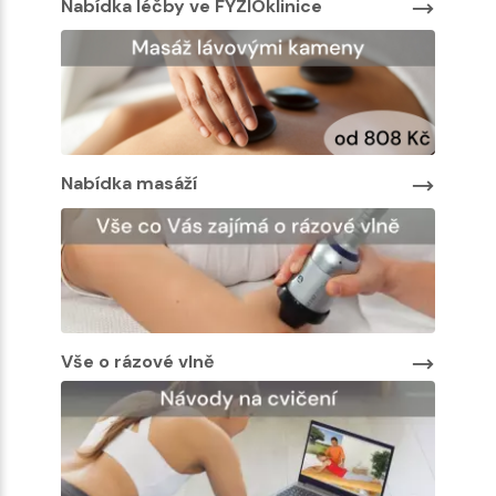
Nabídka léčby ve FYZIOklinice
Nabíd
Nabídka masáží
Nabíd
Vše o rázové vlně