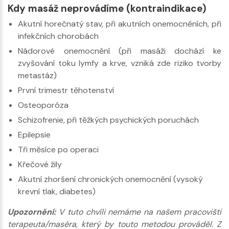
Kdy masáž neprovádíme (kontraindikace)
Akutní horečnatý stav, při akutních onemocněních, při
infekčních chorobách
Nádorové onemocnění (při masáži dochází ke
zvyšování toku lymfy a krve, vzniká zde riziko tvorby
metastáz)
První trimestr těhotenství
Osteoporóza
Schizofrenie, při těžkých psychických poruchách
Epilepsie
Tři měsíce po operaci
Křečové žily
Akutní zhoršení chronických onemocnění (vysoký
krevní tlak, diabetes)
Upozornění:
V tuto chvíli nemáme na našem pracovišti
terapeuta/maséra, který by touto metodou prováděl. Z