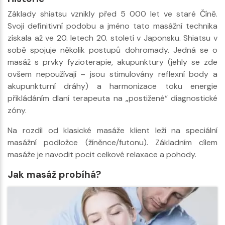
Základy shiatsu vznikly před 5 000 let ve staré Číně.
Svoji definitivní podobu a jméno tato masážní technika
získala až ve 20. letech 20. století v Japonsku. Shiatsu v
sobě spojuje několik postupů dohromady. Jedná se o
masáž s prvky fyzioterapie, akupunktury (jehly se zde
ovšem nepoužívají – jsou stimulovány reflexní body a
akupunkturní dráhy) a harmonizace toku energie
přikládáním dlaní terapeuta na „postižené“ diagnostické
zóny.
Na rozdíl od klasické masáže klient leží na speciální
masážní podložce (žíněnce/futonu). Základním cílem
masáže je navodit pocit celkové relaxace a pohody.
Jak masáž probíhá?