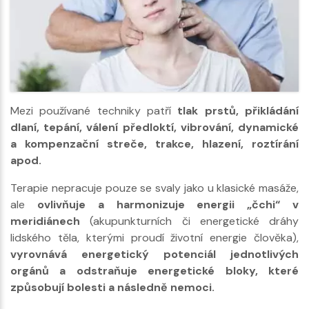
Mezi používané techniky patří
tlak prstů, přikládání
dlaní, tepání, válení předloktí, vibrování, dynamické
a kompenzační streče, trakce, hlazení, roztírání
apod.
Terapie nepracuje pouze se svaly jako u klasické masáže,
ale
ovlivňuje a harmonizuje energii „čchi“ v
meridiánech
(akupunkturních či energetické dráhy
lidského těla, kterými proudí životní energie člověka),
vyrovnává energetický potenciál jednotlivých
orgánů a odstraňuje energetické bloky, které
způsobují bolesti a následně nemoci.