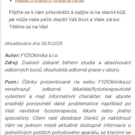
Masáž u stážisty (snížená cena)
Přijďte se k nám přesvědčit a zažijte si na vlastní kůži,
jak může naše péče zlepšit Váš život a Vaše zdraví.
Těšíme se na Vás!
Aktualizováno dne 28.10.2025
Autor:
FYZIOklinika s.r.o.
Zdroj:
Znalosti získané během studia a absolvování
odborných kurzů, dlouholetá odborná praxe v oboru.
Pozn.:
Články prezentované na webu FYZIOklinika.cz
nenahrazují odborné lékařské/fyzioterapeutické
vyšetření a mají informativní charakter, tak abyste
snadněji porozuměli dané problematice například po
Vaší návštěvě fyzioterapeuta, lékaře nebo jiného
specialisty. Cílem naší databáze článků je nabídnout
Vám na jednom místě aktuálně dostupné informace o
jednotlivých potížích pohybového aparátu, se kterými se