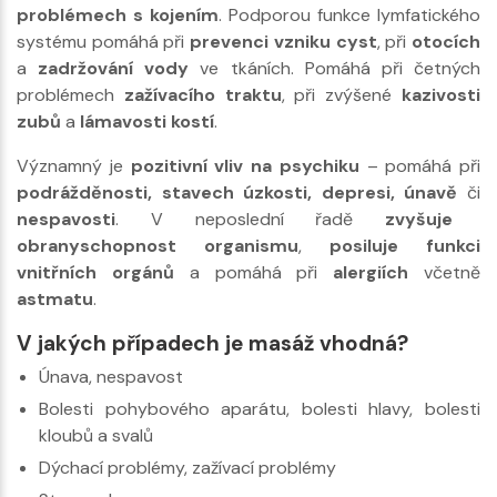
problémech s kojením
. Podporou funkce lymfatického
systému pomáhá při
prevenci vzniku cyst
, při
otocích
a
zadržování vody
ve tkáních. Pomáhá při četných
problémech
zažívacího traktu
, při zvýšené
kazivosti
zubů
a
lámavosti kostí
.
Významný je
pozitivní vliv na psychiku
– pomáhá při
podrážděnosti, stavech úzkosti, depresi, únavě
či
nespavosti
. V neposlední řadě
zvyšuje
obranyschopnost organismu
,
posiluje funkci
vnitřních orgánů
a pomáhá při
alergiích
včetně
astmatu
.
V jakých případech je masáž vhodná?
Únava, nespavost
Bolesti pohybového aparátu, bolesti hlavy, bolesti
kloubů a svalů
Dýchací problémy, zažívací problémy