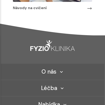
Návody na cvičení
O nás
Léčba
Nabídka