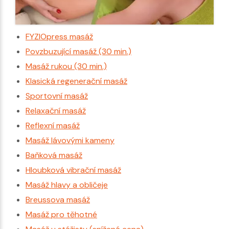
FYZIOpress masáž
Povzbuzující masáž (30 min.)
Masáž rukou (30 min.)
Klasická regenerační masáž
Sportovní masáž
Relaxační masáž
Reflexní masáž
Masáž lávovými kameny
Baňková masáž
Hloubková vibrační masáž
Masáž hlavy a obličeje
Breussova masáž
Masáž pro těhotné