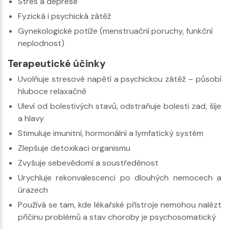
Stres a deprese
Fyzická i psychická zátěž
Gynekologické potíže (menstruační poruchy, funkční
neplodnost)
Terapeutické účinky
Uvolňuje stresové napětí a psychickou zátěž – působí
hluboce relaxačně
Uleví od bolestivých stavů, odstraňuje bolesti zad, šíje
a hlavy
Stimuluje imunitní, hormonální a lymfatický systém
Zlepšuje detoxikaci organismu
Zvyšuje sebevědomí a soustředěnost
Urychluje rekonvalescenci po dlouhých nemocech a
úrazech
Používá se tam, kde lékařské přístroje nemohou nalézt
příčinu problémů a stav choroby je psychosomatický