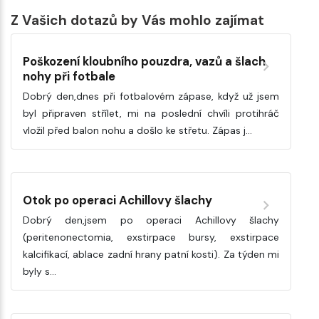
Z Vašich dotazů by Vás mohlo zajímat
Poškození kloubního pouzdra, vazů a šlach
nohy při fotbale
Dobrý den,dnes při fotbalovém zápase, když už jsem
byl připraven střílet, mi na poslední chvíli protihráč
vložil před balon nohu a došlo ke střetu. Zápas j…
Otok po operaci Achillovy šlachy
Dobrý den,jsem po operaci Achillovy šlachy
(peritenonectomia, exstirpace bursy, exstirpace
kalcifikací, ablace zadní hrany patní kosti). Za týden mi
byly s…