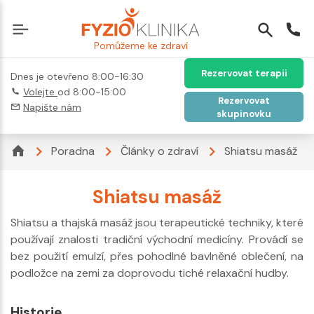
Pomůžeme ke zdraví
Rezervovat terapii
Dnes je otevřeno 8:00-16:30
Volejte
od 8:00-15:00
Rezervovat
Napište nám
skupinovku
Poradna
Články o zdraví
Shiatsu masáž
Shiatsu masáž
Shiatsu a thajská masáž jsou terapeutické techniky, které
používají znalosti tradiční východní medicíny. Provádí se
bez použití emulzí, přes pohodlné bavlněné oblečení, na
podložce na zemi za doprovodu tiché relaxační hudby.
Historie