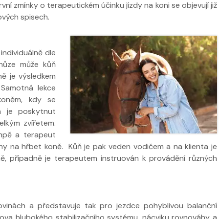
vní zmínky o terapeutickém účinku jízdy na koni se objevují již
tových spisech.
 individuálně dle
chůze může kůň
ně je výsledkem
. Samotná lekce
 koněm, kdy se
m je poskytnut
elkým zvířetem.
ampě a terapeut
hy na hřbet koně. Kůň je pak veden vodičem a na klienta je
, případně je terapeutem instruován k provádění různých
ovinách a představuje tak pro jezdce pohyblivou balanční
dcova hlubokého stabilizačního systému, nácviku rovnováhy a