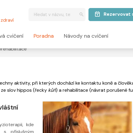
Rezervovat 
zdraví
vá cvičení
Poradna
Návody na cvičení
orehabilitace
chny aktivity, při kterých dochází ke kontaktu koně a člově
a ze slov hippos (řecky
kůň
) a rehabilitace (návrat porušené fu
vláštní
ioterapii, kde
t s příslušným