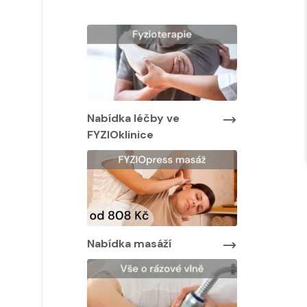
Nabídka léčby ve
Nabídka lé
FYZIOklinice
FYZIOklinic
y ve
Nabídka masáží
Nabídka ma
áží