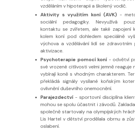
vzděláním v hipoterapii a školený vodič.
Aktivity s využitím koní (AVK)
- meto
sociální pedagogiky. Nevyužívá po
kontaktu se zvířetem, ale také zapojení k
kolem koní pod dohledem speciálně vyš
Nabídka léčby ve
Nabídka léčby
výchova a vzdělávání lidí se zdravotním 
FYZIOklinice
FYZIOklinice
aktivizace.
Psychoterapie pomocí koní
- odvětví p
své vrozené citlivosti velmi jemně reaguje
vybírají koně s vhodným charakterem. Ter
překládá signály vysílané koňským kot
ovlivnění duševního onemocnění.
Nabídka masáží
Nabídka masá
Parajezdectví
- sportovní disciplína kli
mohou se spolu účastnit i závodů. Zakladat
společně startovaly na olympijských hrách
Lis Hartel v dětství prodělala obrnu a zů
oslabení.