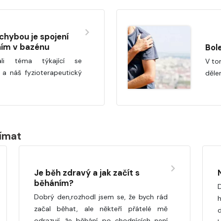
chybou je spojení
ním v bazénu
Bol
li téma týkající se
V tom
 a náš fyzioterapeutický
dělen
jímat
Je běh zdravý a jak začít s
běháním?
D
Dobrý den,rozhodl jsem se, že bych rád
začal běhat, ale někteří přátelé mě
odrazují, že běhání po chodnících není