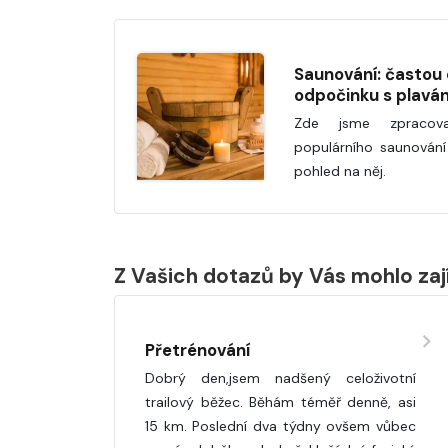
Saunování: častou 
odpočinku s plavá
Zde jsme zpracova
populárního saunování
pohled na něj.
Z Vašich dotazů by Vás mohlo za
Přetrénování
Dobrý den,jsem nadšený celoživotní
trailový běžec. Běhám téměř denně, asi
15 km. Poslední dva týdny ovšem vůbec