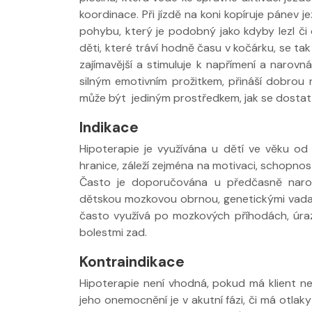
koordinace. Při jízdě na koni kopíruje pánev
pohybu, který je podobný jako kdyby lezl či c
děti, které tráví hodně času v kočárku, se ta
zajímavější a stimuluje k napřímení a narovn
silným emotivním prožitkem, přináší dobrou
může být jediným prostředkem, jak se dostat
Indikace
Hipoterapie je využívána u dětí ve věku od
hranice, záleží zejména na motivaci, schopnost
Často je doporučována u předčasně naro
dětskou mozkovou obrnou, genetickými vadam
často využívá po mozkových příhodách, úraze
bolestmi zad.
Kontraindikace
Hipoterapie není vhodná, pokud má klient nep
jeho onemocnění je v akutní fázi, či má otlaky