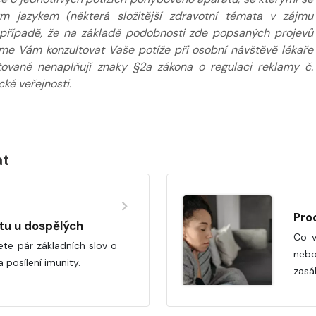
m jazykem (některá složitější zdravotní témata v zájmu
případě, že na základě podobnosti zde popsaných projevů
eme Vám konzultovat Vaše potíže při osobní návštěvě lékaře
tované nenaplňují znaky §2a zákona o regulaci reklamy č.
ké veřejnosti.
at
Pro
tu u dospělých
Co v
te pár základních slov o
neb
a posílení imunity.
zasá