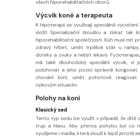
všech hiporehabilitačních oborů.
Výcvik koně a terapeuta
K hipoterapii se využívají speciálně vycvičení
složit Specializační zkoušku a získat tak l
hiporehabilitační společnosti. Kůň musí mít p
zdravý hřbet, umět trpělivě stát u rampy,
doteky a zvuky a nebýt lekavý. Fyzioterape
má také dlouhodobý speciální výcvik, ví jak
polohovat a jeho pozici správně korigovat.
chování koní, umět pohotově reagovat
rizikovým situacím.
Polohy na koni
Klasický sed
Tento typ sedu lze využít v případě, že dítě
trup a hlavu. Aby přenos pohybu byl co ne
využijeme i madla, která slouží k lepší jistotě s