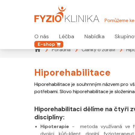
Pomůžeme ke 
O nás
Léčba
Nabídka
Skupino
E-shop
Poradna
Články o zdraví
Hip
Hiporehabilitace
Hiporehabilitace je souhrnným názvem pro vše
potřebami. Slovo hiporehabilitace je složenin
Hiporehabilitaci dělíme na čtyři z
disciplíny:
Hipoterapie
- metoda využívaná ve fyz
dvojici kůň-klient doplní fyzioterapeu