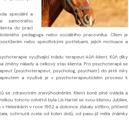
da speciální a
uze samotného
lienta do prací
koleného pedagoga nebo sociálního pracovníka. Cílem je
 ve
postižením nebo specifickými potřebami, jejich motivace a
Nabídka léčby ve
Nabídka léčb
FYZIOklinice
FYZIOklinice
sychoterapie využívající triádu terapeut-kůň-klient. Kůň díky
 na změny nálady a celkový stav klienta. Pro psychoterapii se
apeut (psychoterapeut, psycholog, psychiatr) do jisté míry
erapeutem a využívá je v psychoterapeutickém procesu k
ží
entů se zdravotním znevýhodněním. Klient koně plně ovládá a
elkou tohoto odvětví byla Lis Hartel se svou klisnou Jubilee,
Nabídka masáží
Nabídka mas
 v Helsinkách v roce 1952 a dokonce získaly stříbro, přičemž
stala, ochrnutá zcela od kolen dolů, od pasu již měla známky