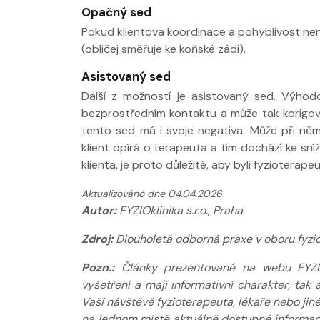
Opačný sed
Pokud klientova koordinace a pohyblivost ne
(obličej směřuje ke koňské zádi).
Asistovaný sed
Další z možností je asistovaný sed. Výhodo
bezprostředním kontaktu a může tak korigov
tento sed má i svoje negativa. Může při ně
klient opírá o terapeuta a tím dochází ke sní
klienta, je proto důležité, aby byli fyziotera
Aktualizováno dne 04.04.2026
Autor:
FYZIOklinika s.r.o., Praha
Zdroj:
Dlouholetá odborná praxe v oboru fyziot
Pozn.:
Články prezentované na webu FYZIOkl
vyšetření a mají informativní charakter, ta
Vaší návštěvě fyzioterapeuta, lékaře nebo jin
na jednom místě aktuálně dostupné informace