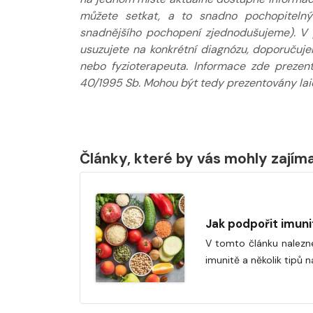
můžete setkat, a to snadno pochopitelný
snadnějšího pochopení zjednodušujeme). V 
usuzujete na konkrétní diagnózu, doporučuj
nebo fyzioterapeuta. Informace zde prezen
40/1995 Sb. Mohou být tedy prezentovány laic
Články, které by vás mohly zajím
Jak podpořit imuni
V tomto článku nalezne
imunitě a několik tipů n