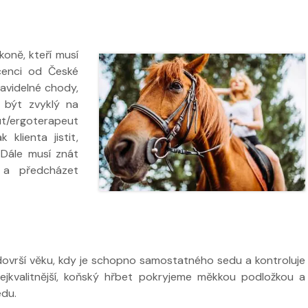
 koně, kteří musí
icenci od České
ravidelné chody,
 být zvyklý na
ut/ergoterapeut
 klienta jistit,
 Dále musí znát
 a předcházet
 dovrší věku, kdy je schopno samostatného sedu a kontroluje
jkvalitnější, koňský hřbet pokryjeme měkkou podložkou a
edu.