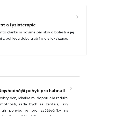
est a fyzioterapie
to článku si povíme pár slov o bolesti a její
í z pohledu doby trvání a dle lokalizace.
Nejvhodnější pohyb pro hubnutí
obrý den, lékařka mi doporučila redukci
hmotnosti, ráda bych se zeptala, jaký
druh pohybu je pro začátečníky na