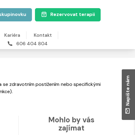
skupinovku
Rezervovat terapii
Kariéra
Kontakt
606 404 804
Napište nám
ka se zdravotním postižením nebo specifickými
nkce).
Mohlo by vás
zajímat