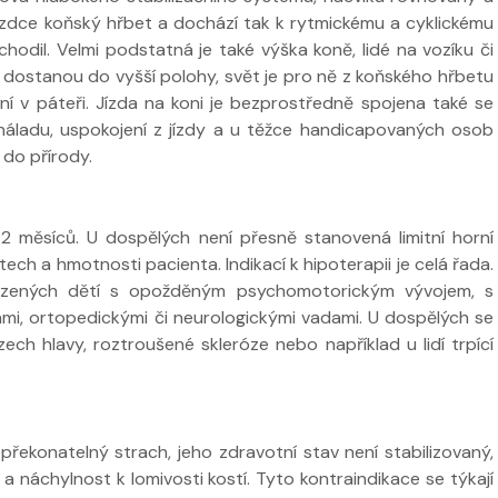
 jezdce koňský hřbet a dochází tak k rytmickému a cyklickému
hodil. Velmi podstatná je také výška koně, lidé na vozíku či
k dostanou do vyšší polohy, svět je pro ně z koňského hřbetu
ání v páteři. Jízda na koni je bezprostředně spojena také se
 náladu, uspokojení z jízdy a u těžce handicapovaných osob
 do přírody.
 2 měsíců. U dospělých není přesně stanovená limitní horní
ech a hmotnosti pacienta. Indikací k hipoterapii je celá řada.
zených dětí s opožděným psychomotorickým vývojem, s
i, ortopedickými či neurologickými vadami. U dospělých se
ch hlavy, roztroušené skleróze nebo například u lidí trpící
řekonatelný strach, jeho zdravotní stav není stabilizovaný,
 a náchylnost k lomivosti kostí. Tyto kontraindikace se týkají