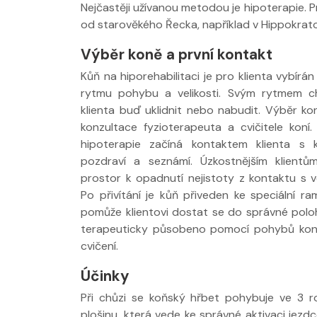
Nejčastěji užívanou metodou je hipoterapie. Pr
od starověkého Řecka, například v Hippokra
Výběr koně a první kontakt
Kůň na hiporehabilitaci je pro klienta vybírán
rytmu pohybu a velikosti. Svým rytmem 
klienta buď uklidnit nebo nabudit. Výběr ko
konzultace fyzioterapeuta a cvičitele koní
hipoterapie začíná kontaktem klienta s
pozdraví a seznámí. Úzkostnějším klientů
prostor k opadnutí nejistoty z kontaktu s v
Po přivítání je kůň přiveden ke speciální r
pomůže klientovi dostat se do správné polo
terapeuticky působeno pomocí pohybů koně
cvičení.
Účinky
Při chůzi se koňský hřbet pohybuje ve 3 r
plošinu, která vede ke správné aktivaci jez