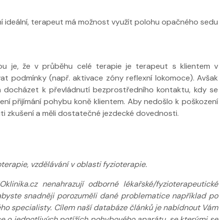
ní ideální, terapeut má možnost využít polohu opačného sedu
u je, že v průběhu celé terapie je terapeut s klientem v
at podmínky (např. aktivace zóny reflexní lokomoce). Avšak
m docházet k převládnutí bezprostředního kontaktu, kdy se
žení přijímání pohybu koně klientem. Aby nedošlo k poškození
peuti zkušení a měli dostatečné jezdecké dovednosti.
erapie, vzdělávání v oblasti fyzioterapie.
inika.cz nenahrazují odborné lékařské/fyzioterapeutické
k abyste snadněji porozuměli dané problematice například po
ého specialisty. Cílem naší databáze článků je nabídnout Vám
 o jednotlivých potížích pohybového aparátu, se kterými se