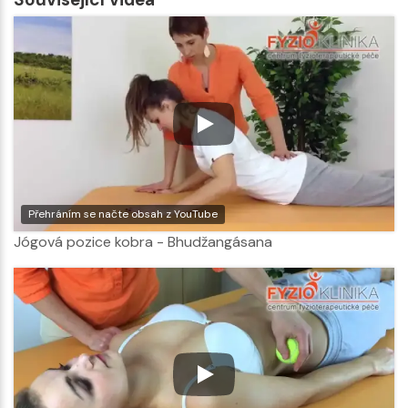
Přehráním se načte obsah z YouTube
Jógová pozice kobra - Bhudžangásana