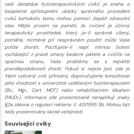
naší databáze fyzioterapeutických cviků je snaha o
bezplatné zpřístupnění ukázky správného provedení
cviků komukoliv, komu mohou pomoci zlepšit zdravotní
stav. Mějte prosím na paměti, že cvičení je účinný
terapeutický prostředek, který, je-li správně cílený,
pomáhá, nicméně při nesprávném použití může Vaše
potíže zhoršit. Pociťujete-li např. mírnou bolest
vycházející z pravé strany bederní páteře a cvičíte na
opačnou stranu, Vaše problémy se s největší
pravděpodobností zhorší. Pokud si nejste jisti, zda je
Vámi vybraný cvik přínosný, doporučujeme konzultovat
jeho vhodnost s univerzitně vzdělaným fyzioterapeutem
(Bc., Mgr., Cert. MDT) nebo rehabilitačním lékařem
(MUDr.). Informace zde prezentované nenaplňují znaky
§2a zákona o regulaci reklamy č. 40/1995 Sb. Mohou být
tedy prezentovány laické veřejnosti.
Související cviky