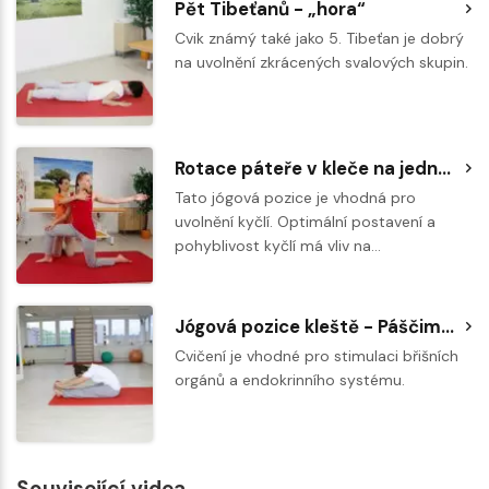
Pět Tibeťanů - „hora“
Cvik známý také jako 5. Tibeťan je dobrý
na uvolnění zkrácených svalových skupin.
Rotace páteře v kleče na jedné noze
Tato jógová pozice je vhodná pro
uvolnění kyčlí. Optimální postavení a
pohyblivost kyčlí má vliv na…
Jógová pozice kleště - Páščimottanásana
Cvičení je vhodné pro stimulaci břišních
orgánů a endokrinního systému.
Související videa