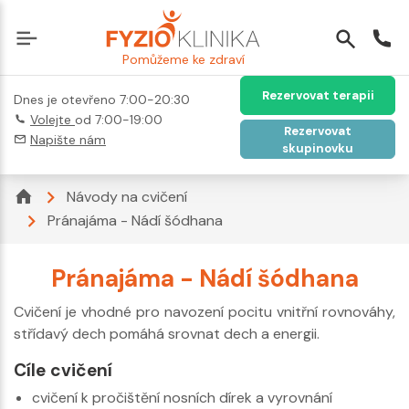
Pomůžeme ke zdraví
Rezervovat terapii
Dnes je otevřeno 7:00-20:30
Volejte
od 7:00-19:00
Rezervovat
Napište nám
skupinovku
Návody na cvičení
Pránajáma - Nádí šódhana
Pránajáma - Nádí šódhana
Cvičení je vhodné pro navození pocitu vnitřní rovnováhy,
střídavý dech pomáhá srovnat dech a energii.
Cíle cvičení
cvičení k pročištění nosních dírek a vyrovnání