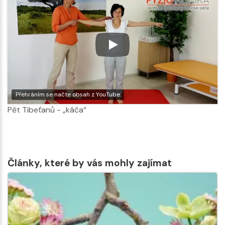
Přehráním se načte obsah z YouTube
Pět Tibeťanů - „káča“
Články, které by vás mohly zajímat