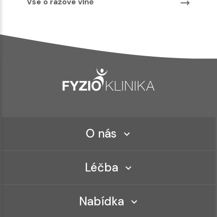
Vše o rázové vlně
O nás
Léčba
Nabídka