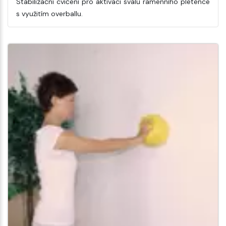
Stabilizační cvičení pro aktivaci svalů ramenního pletence
s využitím overballu.