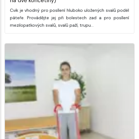
na dvě končetiny)
Cvik je vhodný pro posílení hluboko uložených svalů podél
páteře. Provádějte jej při bolestech zad a pro posílení
mezilopatkových svalů, svalů paží, trupu…