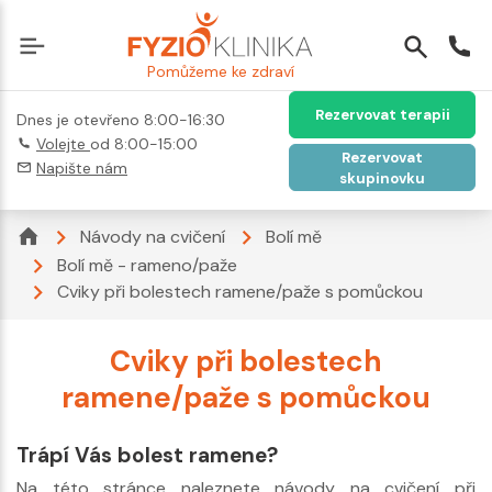
Pomůžeme ke zdraví
Rezervovat terapii
Dnes je otevřeno 8:00-16:30
Volejte
od 8:00-15:00
Rezervovat
Napište nám
skupinovku
Návody na cvičení
Bolí mě
Bolí mě - rameno/paže
Cviky při bolestech ramene/paže s pomůckou
Cviky při bolestech
ramene/paže s pomůckou
Trápí Vás bolest ramene?
Na této stránce naleznete návody na cvičení při