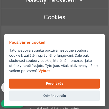
Návody na cvičení
Cookies
Používáme cookie!
Tato webová stránka používá nezbytné soubory
cookie k zajištění správného fungování. Dále pak
sledovací soubory cookie, které nám prozradí jaké
Ordinace roku
Rehabilitační ordinace
stránky navštěvujete. Tyto jsou však aktivovány až po
2. místo – 2017/2019
vašem potvrzení.
Vybrat
3. místo – 2018
Povolit vše
Copyright © 2011–2026 FYZIOklinika s.r.o.
Machkova 1642/2, Praha 4, Jižní Město – Chodov
Všechna práva vyhrazena. Jakékoliv užití obsahu či jeho částí
Odmítnout vše
včetně převzetí, šíření či dalšího zpřístupňování článků,
NAVÍC
fotografií, grafiky a videí veřejnosti je bez souhlasu FYZIOklinika
s.r.o. výslovně zakázáno a je trestné.