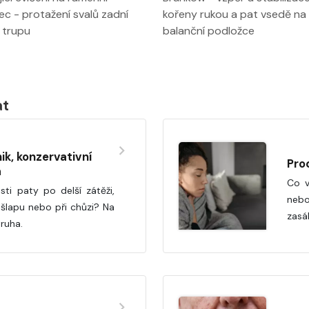
ec - protažení svalů zadní
kořeny rukou a pat vsedě na
 trupu
balanční podložce
at
ik, konzervativní
Pro
a
Co v
ti paty po delší zátěži,
neb
ošlapu nebo při chůzi? Na
zasá
ruha.