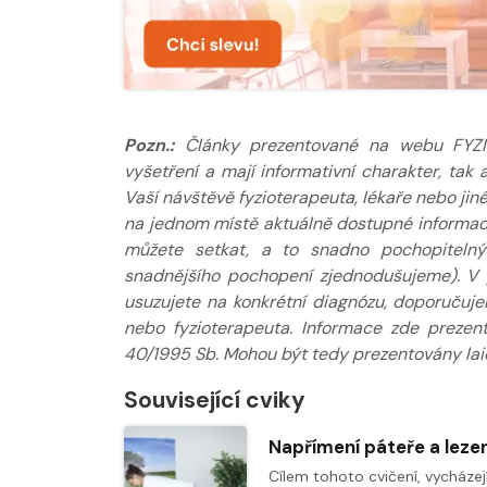
Pozn.:
Články prezentované na webu FYZIOkl
vyšetření a mají informativní charakter, ta
Vaší návštěvě fyzioterapeuta, lékaře nebo jin
na jednom místě aktuálně dostupné informace
můžete setkat, a to snadno pochopitelný
snadnějšího pochopení zjednodušujeme). V 
usuzujete na konkrétní diagnózu, doporučuj
nebo fyzioterapeuta. Informace zde prezen
40/1995 Sb. Mohou být tedy prezentovány laic
Související cviky
Cílem tohoto cvičení, vycházej