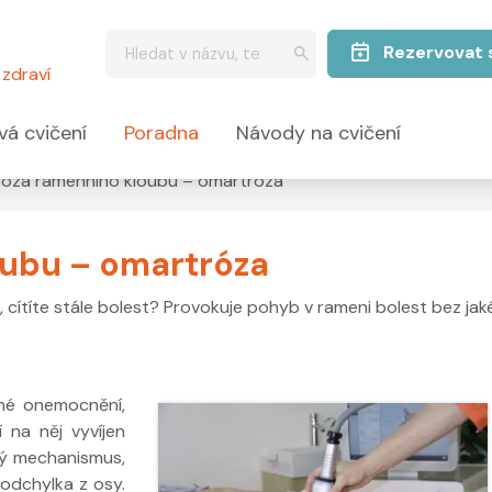
Rezervovat 
zdraví
vá cvičení
Poradna
Návody na cvičení
róza ramenního kloubu – omartróza
oubu – omartróza
né, cítíte stále bolest? Provokuje pohyb v rameni bolest bez jak
né onemocnění,
 na něj vyvíjen
vý mechanismus,
 odchylka z osy.