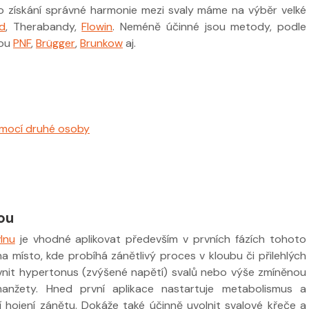
Pro získání správné harmonie mezi svaly máme na výběr velké
d
, Therabandy,
Flowin
. Neméně účinné jsou metody, podle
sou
PNF
,
Brügger
,
Brunkow
aj.
omocí druhé osoby
ou
lnu
je vhodné aplikovat především v prvních fázích tohoto
a místo, kde probíhá zánětlivý proces v kloubu či přilehlých
ivnit hypertonus (zvýšené napětí) svalů nebo výše zmíněnou
manžety. Hned první aplikace nastartuje metabolismus a
í hojení zánětu. Dokáže také účinně uvolnit svalové křeče a