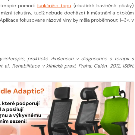
á terapie pomocí
funkčního tapu
(elastické bavlněné pásky)
í mízní tekutiny, tudíž nebude docházet k městnání a otokům
. Aplikace fokusované rázové vlny by měla proběhnout 1–3×, v
ioterapie, praktické zkušenosti v diagnostice a terapii s
 al., Rehabilitace v klinické praxi, Praha: Galén, 2012, ISBN: