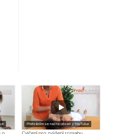
be
Přehráním se načte obsah z YouTube
e o
Cvičení pro zvýšení rozsahu