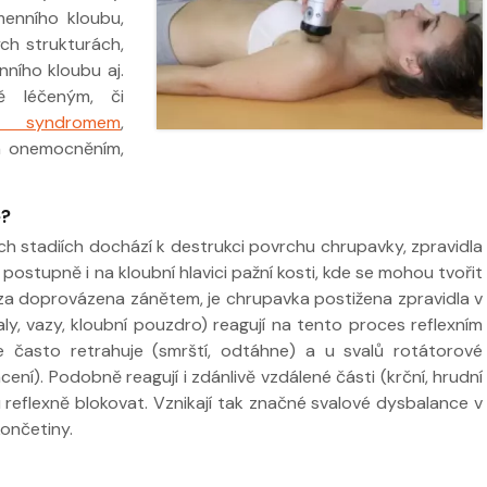
enního kloubu,
ch strukturách,
nního kloubu aj.
ě léčeným, či
 ve
nt syndromem
,
m onemocněním,
Nabídka léčby ve
Nabídka léčb
FYZIOklinice
FYZIOklinice
e?
ch stadiích dochází k destrukci povrchu chrupavky, zpravidla
a postupně i na kloubní hlavici pažní kosti, kde se mohou tvořit
óza doprovázena zánětem, je chrupavka postižena zpravidla v
ží
y, vazy, kloubní pouzdro) reagují na tento proces reflexním
 často retrahuje (smrští, odtáhne) a u svalů rotátorové
Nabídka masáží
Nabídka mas
ení). Podobně reagují i zdánlivě vzdálené části (krční, hrudní
reflexně blokovat. Vznikají tak značné svalové dysbalance v
končetiny.