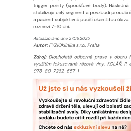
trigger pointy (spoušťové body). Následn
stabilizuje celý segment a povzbudí prouděn
a pacient subjektivně pocítí okamžitou úlevu
rozmezí 7–10 dní.
Aktualizováno dne 27.06.2025
Autor:
FYZIOklinika s.r.o., Praha
Zdroj:
Dlouholetá odborná praxe v oboru fyz
využitím fokusované rázové vlny; KOLÁŘ, P. et
978-80-7262-657-1