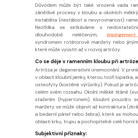
Důvodem může být také vrozená vada ram
zánětlivé procesy v kloubu a okolních měkký
instabilita (nestálost a nevyrovnanost) rame
Nezřídka se setkáváme s nedostatečn
Nabídka léčby ve
Nabídka léčby
dlouhodobě neléčeným,
impingeme
FYZIOklinice
FYZIOklinice
syndromem rotátorové manžety nebo jiný
které může vyústit až v rozvoj artrózy.
Co se děje v ramenním kloubu při artróz
Artróza je degenerativní onemocnění. V první
v oblasti kloubní jamky, kterou tvoří lopatka, 
osteofyty (kostěné výrůstky). Pokud je artr
Nabídka masáží
Nabídka masá
celém svém rozsahu. Okolní měkké tkáně (sval
stažením (hypertonem), kloubní pouzdro se
manžety se může objevit až kontraktura (zkrác
a bederní páteř nebo žebra), které se mohou 
oblasti krku, trupu a pochopitelně celé horní 
Subjektivní příznaky: