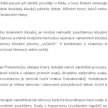
ází pouze při zátěži, později i v klidu, v noci. Bolest omezuje
né blokády kloubů páteře, žeber, klíčních kostí, loktů nebo
 bolestem hlavy.
bo kolenních kloubů, je možné nahradit postiženou kloubní
 častou a méně invazivní metodou operace ramenních kloubů
ušenou kloubní plochu „vyčistit“. V kombinaci s včasnou a
ortovní činnosti velmi rychlý.
at Priessnitzův obklad, který dokáže mírnit zánětlivé procesy.
exní křeče v oblasti prsních svalů, širokého zádového svalu,
procedurou je šetrná ruční trakce (natahování), mobilizace
nost je třeba věnovat i obnovení pohyblivosti žeber, krční a
u terapie zaměřená na obnovu funkční koordinace mezi svaly a
ocněním postiženy. Svaly v hypertonu (zvýšeném napětí) se