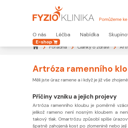
Pomůžeme ke 
O nás
Léčba
Nabídka
Skupino
E-shop
Poradna
Články o zdraví
Art
Artróza ramenního kl
Měli jste úraz ramene a i když je již vše zhoje
Příčiny vzniku a jejich projevy
Artróza ramenního kloubu je poměrně vzác
jelikož rameno není nosným kloubem a není
takový tlak. Omartrózu způsobí spíše úrazo
špatně zahojená kost po zlomenině nebo její