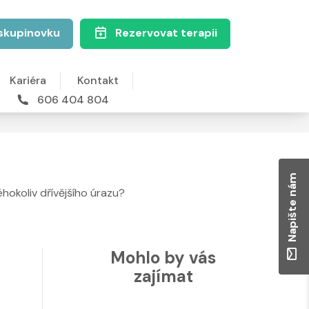
skupinovku
Rezervovat terapii
Kariéra
Kontakt
606 404 804
Napište nám
éhokoliv dřívějšího úrazu?
Mohlo by vás
zajímat