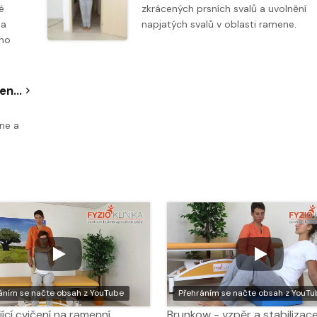
é
zkrácených prsních svalů a uvolnění
 a
napjatých svalů v oblasti ramene.
ího
Uvolňující cvičení na ramenní pletenec - protažení prsních svalů u stěny
ene a
áním se načte obsah z YouTube
Přehráním se načte obsah z YouTu
jící cvičení na ramenní
Brunkow - vzpěr a stabilizac