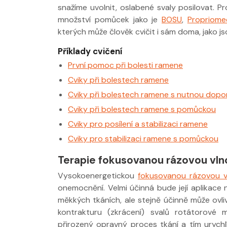
snažíme uvolnit, oslabené svaly posilovat. 
množství pomůcek jako je
BOSU
,
Propriome
kterých může člověk cvičit i sám doma, jako j
Příklady cvičení
První pomoc při bolesti ramene
Cviky při bolestech ramene
Cviky při bolestech ramene s nutnou dop
Cviky při bolestech ramene s pomůckou
Cviky pro posílení a stabilizaci ramene
Cviky pro stabilizaci ramene s pomůckou
Terapie fokusovanou rázovou vln
Vysokoenergetickou
fokusovanou rázovou v
onemocnění. Velmi účinná bude její aplikace n
měkkých tkáních, ale stejně účinně může ovl
kontrakturu (zkrácení) svalů rotátorové 
přirozený opravný proces tkání a tím urychl