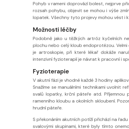
Pohyb v rameni doprovází bolest, nejprve přich
rozsah pohybu, objevit se mohou i výše zmíně
lopatek. Všechny tyto projevy mohou vést i k
Možnosti léčby
Podobně jako u těžkých artróz kyčelních ne
plochu nebo celý kloub endoprotézou. Velmi
je artroskopie, při které lékař dokáže nar
intenzivní fyzioterapií je návrat k pracovní i sp
Fyzioterapie
V akutní fázi je vhodné každé 3 hodiny aplikov
Snažíme se manuálními technikami uvolnit refl
svalů lopatky, krční páteře atd. Příjemnou 
ramenního kloubu a okolních skloubení. Pozor
hrudní páteře.
S překonáním akutních potíží přichází na řad
svalovými skupinami, které byly tímto onem