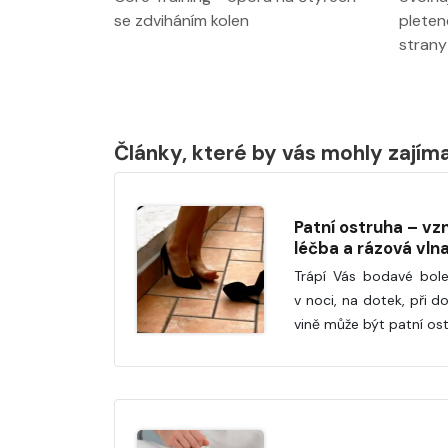
se zdviháním kolen
pleten
strany
Články, které by vás mohly zajím
Patní ostruha – vzn
léčba a rázová vln
Trápí Vás bodavé boles
v noci, na dotek, při d
vině může být patní ost