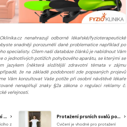
inika.cz nenahrazují odborné lékařské/fyzioterapeutické
k abyste snadněji porozuměli dané problematice například po
ého specialisty. Cílem naší databáze článků je nabídnout Vám
 o jednotlivých potížích pohybového aparátu, se kterými se
m jazykem (některá složitější zdravotní témata v zájmu
případě, že na základě podobnosti zde popsaných projevů
eme Vám konzultovat Vaše potíže při osobní návštěvě lékaře
tované nenaplňují znaky §2a zákona o regulaci reklamy č.
ké veřejnosti.
Napřímení páteře a lezení vpřed vkleče na všech čtyřech
Protažení prsních svalů pomocí dveřních zárubní
ícího z
Cvičení je vhodné pro protažení