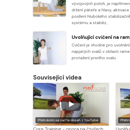
vývojových poloh, je napřímen
držení páteře a hlavy, aktivace
posílení hlubokého stabilizačn
systému a stabiliz…
Cvičení je vhodné pro uvolnění
napjatých svalů v oblasti ram
protažení prsního svalu.
Související videa
Přehráním se načte obsah z YouTube
Přehr
Core Training - opora na čtyřech
Uvolňu