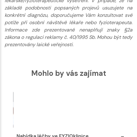
lékařské/fyzioterapeutické vyšetření. V případě, že na
základě podobnosti popsaných projevů usuzujete na
konkrétní diagnózu, doporučujeme Vám konzultovat své
potíže při osobní návštěvě lékaře nebo fyzioterapeuta.
Informace zde prezentované nenaplňují znaky §2a
zákona o regulaci reklamy č. 40/1995 Sb. Mohou být tedy
prezentovány laické veřejnosti.
Mohlo by vás zajímat
Nabídka léčby ve FYZIOklinice
Nabí