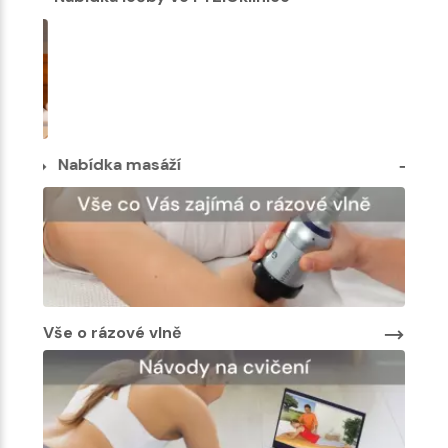
Nab
Nabídka masáží
Vše o rázové vlně