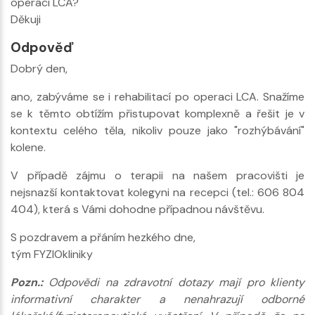
operaci LCA?
Děkuji
Odpověď
Dobrý den,
ano, zabýváme se i rehabilitací po operaci LCA. Snažíme
se k těmto obtížím přistupovat komplexně a řešit je v
kontextu celého těla, nikoliv pouze jako "rozhýbávání"
kolene.
V případě zájmu o terapii na našem pracovišti je
nejsnazší kontaktovat kolegyni na recepci (tel.: 606 804
404), která s Vámi dohodne případnou návštěvu.
S pozdravem a přáním hezkého dne,
tým FYZIOkliniky
Pozn.:
Odpovědi na zdravotní dotazy mají pro klienty
informativní charakter a nenahrazují odborné