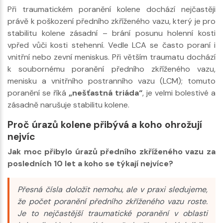
Při traumatickém poranění kolene dochází nejčastěji
právě k poškození předního zkříženého vazu, který je pro
stabilitu kolene zásadní – brání posunu holenní kosti
vpřed vůči kosti stehenní. Vedle LCA se často poraní i
vnitřní nebo zevní meniskus. Při větším traumatu dochází
k soubornému poranění předního zkříženého vazu,
menisku a vnitřního postranního vazu (LCM); tomuto
poranění se říká
„nešťastná triáda“
, je velmi bolestivé a
zásadně narušuje stabilitu kolene.
Proč úrazů kolene přibývá a koho ohrožují
nejvíc
Jak moc přibylo úrazů předního zkříženého vazu za
posledních 10 let a koho se týkají nejvíce?
Přesná čísla doložit nemohu, ale v praxi sledujeme,
že počet poranění předního zkříženého vazu roste.
Je to nejčastější traumatické poranění v oblasti