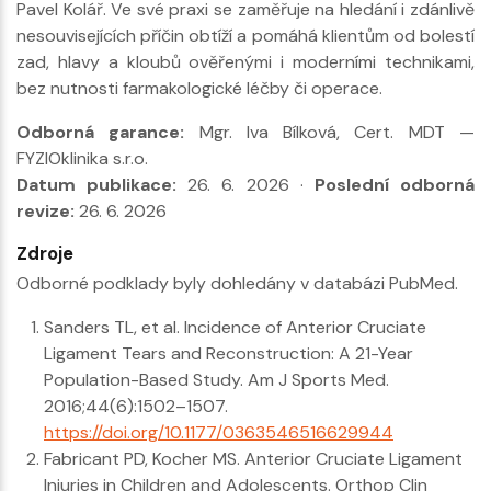
Pavel Kolář. Ve své praxi se zaměřuje na hledání i zdánlivě
nesouvisejících příčin obtíží a pomáhá klientům od bolestí
zad, hlavy a kloubů ověřenými i moderními technikami,
bez nutnosti farmakologické léčby či operace.
Odborná garance:
Mgr. Iva Bílková, Cert. MDT —
FYZIOklinika s.r.o.
Datum publikace:
26. 6. 2026 ·
Poslední odborná
revize:
26. 6. 2026
Zdroje
Odborné podklady byly dohledány v databázi PubMed.
Sanders TL, et al. Incidence of Anterior Cruciate
Ligament Tears and Reconstruction: A 21-Year
Population-Based Study. Am J Sports Med.
2016;44(6):1502–1507.
https://doi.org/10.1177/0363546516629944
Fabricant PD, Kocher MS. Anterior Cruciate Ligament
Injuries in Children and Adolescents. Orthop Clin