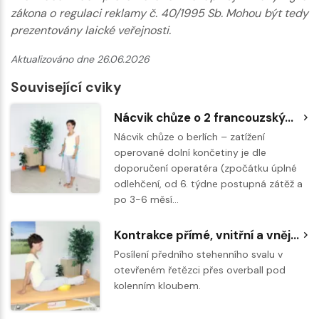
zákona o regulaci reklamy č. 40/1995 Sb. Mohou být tedy
prezentovány laické veřejnosti.
Aktualizováno dne 26.06.2026
Související cviky
Nácvik chůze o 2 francouzských nebo podpažních berlích
Nácvik chůze o berlích – zatížení
operované dolní končetiny je dle
doporučení operatéra (zpočátku úplné
odlehčení, od 6. týdne postupná zátěž a
po 3-6 měsí…
Kontrakce přímé, vnitřní a vnější hlavy předního stehenního svalu s overballem
Posílení předního stehenního svalu v
otevřeném řetězci přes overball pod
kolenním kloubem.