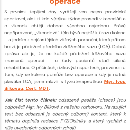
operace
S prvními teplými dny vyrážejí ven nejen pravidelní
sportovci, ale i ti, kdo většinu týdne prosedí v kanceláři a
o víkendu chtějí dohnat všechno najednou. Právě
nepřipravené, „víkendové“ tělo bývá nejblíž k úrazu kolene
– a jedním z nejčastějších vážných poranění, která přitom
hrozí, je přetržení předního zkříženého vazu (LCA). Dobrá
zpráva ale je, že ne každé přetržení křížového vazu
znamená operaci – u řady pacientů stačí cílená
rehabilitace. O příčinách, rizikových sportech, prevenci i o
tom, kdy se kolenu pomůže bez operace a kdy je nutná
plastika LCA, jsme mluvili s fyzioterapeutkou
Mgr. Ivou
Bílkovou, Cert. MDT
.
Jak číst tento článek:
odsazené pasáže (citace) jsou
odpovědi Mgr. Ivy Bílkové z našeho rozhovoru. Navazující
text bez odsazení je obecný odborný kontext, který k
tématu doplnila redakce FYZIOkliniky a který vychází z
níže uvedených odborných zdrojů.