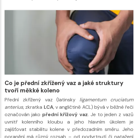
Co je přední zkřížený vaz a jaké struktury
tvoří měkké koleno
Přední zkřížený vaz (latinsky
ligamentum cruciatum
anterius
, zkratka
LCA
, v angličtině ACL) bývá v běžné řeči
označován jako
přední křížový vaz
. Je to jeden z vazů
uvnitř kolenního kloubu a jeho hlavním úkolem je
zajišťovat stabilitu kolene v předozadním směru. Jeho
poranění má různý rozsah – od podvrtnutí či natažení