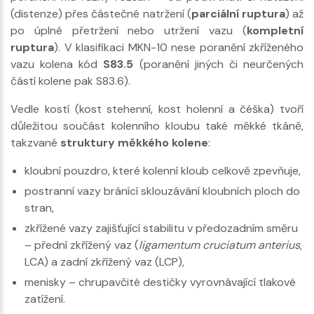
(distenze) přes částečné natržení (
parciální ruptura
) až
po úplné přetržení nebo utržení vazu (
kompletní
ruptura
). V klasifikaci MKN-10 nese poranění zkříženého
vazu kolena kód
S83.5
(poranění jiných či neurčených
částí kolene pak S83.6).
Vedle kostí (kost stehenní, kost holenní a čéška) tvoří
důležitou součást kolenního kloubu také měkké tkáně,
takzvané
struktury měkkého kolene
:
kloubní pouzdro, které kolenní kloub celkově zpevňuje,
postranní vazy bránící sklouzávání kloubních ploch do
stran,
zkřížené vazy zajišťující stabilitu v předozadním směru
– přední zkřížený vaz (
ligamentum cruciatum anterius
,
LCA) a zadní zkřížený vaz (LCP),
menisky – chrupavčité destičky vyrovnávající tlakové
zatížení.