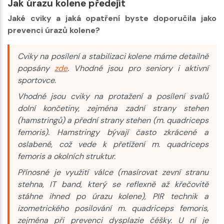
Jak úrazu kolene předejít
Jaké cviky a jaká opatření byste doporučila jako
prevenci úrazů kolene?
Cviky na posílení a stabilizaci kolene máme detailně
popsány
zde
. Vhodné jsou pro seniory i aktivní
sportovce.
Vhodné jsou cviky na protažení a posílení svalů
dolní končetiny, zejména zadní strany stehen
(hamstringů) a přední strany stehen (m. quadriceps
femoris). Hamstringy bývají často zkrácené a
oslabené, což vede k přetížení m. quadriceps
femoris a okolních struktur.
Přínosné je využití válce (masírovat zevní stranu
stehna, IT band, který se reflexně až křečovitě
stáhne ihned po úrazu kolene), PIR technik a
izometrického posilování m. quadriceps femoris,
zejména při prevenci dysplazie čéšky. U ní je