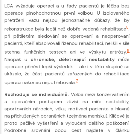
LCA vyžaduje operaci a u řady pacientů je léčba bez
operace plnohodnotnou první volbou. U izolovaného
přetržení vazu nejsou jednoznačné důkazy, že by
8
rekonstrukce byla lepší než dobře vedená rehabilitace
;
při pětiletém sledování se operovaní a neoperovaní
pacienti, kteří absolvovali řízenou rehabilitaci, nelišili v síle
9
stehna, funkčních testech ani ve výskytu artrózy.
Naopak u
chronické, déletrvající nestability
může
operace přinést lepší výsledek – ale i v této skupině se
ukázalo, že část pacientů zařazených do rehabilitace
7
operaci nakonec nepotřebovala.
Rozhoduje se individuálně.
Volba mezi konzervativním
a operačním postupem závisí na míře nestability,
sportovních nárocích, věku, motivaci pacienta a hlavně
na přidružených poraněních (zejména menisku). Klíčové je
proto pečlivé vyšetření a vyloučení dalšího poškození.
Podrobné srovnání obou cest najdete v článku