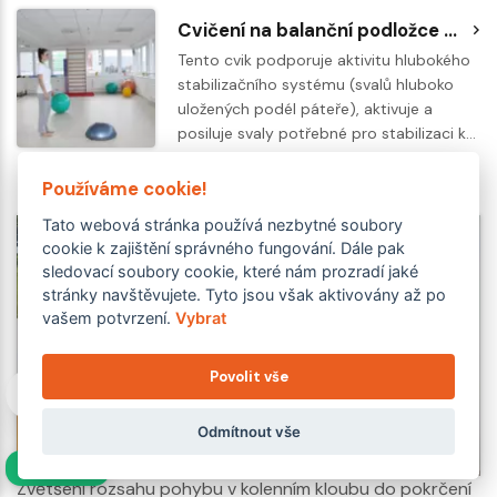
Cvičení na balanční podložce BOSU - výpad
Tento cvik podporuje aktivitu hlubokého
stabilizačního systému (svalů hluboko
uložených podél páteře), aktivuje a
posiluje svaly potřebné pro stabilizaci k…
Používáme cookie!
Související videa
Tato webová stránka používá nezbytné soubory
cookie k zajištění správného fungování. Dále pak
sledovací soubory cookie, které nám prozradí jaké
stránky navštěvujete. Tyto jsou však aktivovány až po
vašem potvrzení.
Vybrat
Povolit vše
Odmítnout vše
Přehráním se načte obsah z YouTube
NAVÍC
Zvětšení rozsahu pohybu v kolenním kloubu do pokrčení