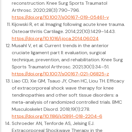
reconstruction. Knee Surg Sports Traumatol
Arthrosc. 2020;28(3):790–796.
https://doi.org/10.1007/s00167-019-05461-y
Kijowski R, et al. Imaging following acute knee trauma.
Osteoarthritis Cartilage. 2014;22(10):1429–1443.
https://doi.org/10.1016/j.joca.2014.06.024
Musahl V, et al. Current trends in the anterior
cruciate ligament part II: evaluation, surgical
technique, prevention, and rehabilitation. Knee Surg
Sports Traumatol Arthrosc. 2021;30(1):34–51.
https://doi.org/10.1007/s00167-021-06825-z
Liao CD, Xie GM, Tsauo JY, Chen HC, Liou TH. Efficacy
of extracorporeal shock wave therapy for knee
tendinopathies and other soft tissue disorders: a
meta-analysis of randomized controlled trials. BMC
Musculoskelet Disord. 2018;19(1):278.
https://doi.org/10.1186/s12891-018-2204-6
Schroeder AN, Tenforde AS, Jelsing EJ.
Extracorporeal Shockwave Therapy in the