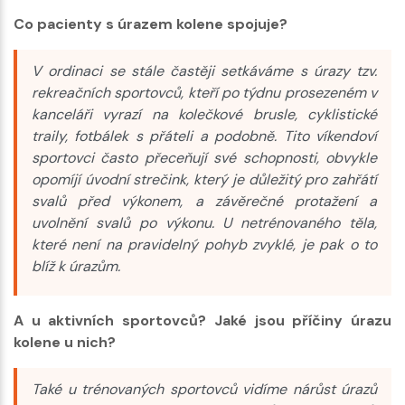
Co pacienty s úrazem kolene spojuje?
V ordinaci se stále častěji setkáváme s úrazy tzv.
rekreačních sportovců, kteří po týdnu prosezeném v
kanceláři vyrazí na kolečkové brusle, cyklistické
traily, fotbálek s přáteli a podobně. Tito víkendoví
sportovci často přeceňují své schopnosti, obvykle
opomíjí úvodní strečink, který je důležitý pro zahřátí
svalů před výkonem, a závěrečné protažení a
uvolnění svalů po výkonu. U netrénovaného těla,
které není na pravidelný pohyb zvyklé, je pak o to
blíž k úrazům.
A u aktivních sportovců? Jaké jsou příčiny úrazu
kolene u nich?
Také u trénovaných sportovců vidíme nárůst úrazů