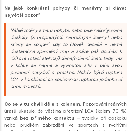
Na jaké konkrétní pohyby či manévry si dávat
největší pozor?
Náhlé změny směru pohybu nebo také nekorigované
doskoky (s propnutými, nepružnými koleny) nebo
střety se soupeři, kdy to člověk nečeká – nemá
dostatečně zpevněný trup a snáze pak dochází k
rizikové rotaci stehna/kolene/holenní kosti, tedy vaz
v koleni se napne a vyvinutou sílu v tahu svou
pevností nevydrží a praskne. Někdy bývá ruptura
LCA v kombinaci se současnou rupturou jednoho či
obou menisků.
Co se v tu chvíli děje s kolenem.
Pozorování reálných
úrazů ukazuje, že většina přetržení LCA (kolem 70 %)
vzniká
bez přímého kontaktu
– typicky při doskoku
nebo prudkém zabrzdění ve sportech s rychlými