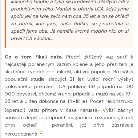
kolenního kloubu a týká se především mladých lidí v
produktivním věku. Manžel si přetrhl LCA, když jsme
spolu jeli na kole, bylo nám cca 35 let a on se ohlédl
za dětmi, kde jsou, naše řídítka se promotala a
spadli jsme oba. Já neměla kromě modřin nic, on si
urval LCA v koleni…
Co o tom říkají data.
Přední zkřížený vaz patří k
nejčastěji poraněným vazům kolene a jeho přetržení je
skutečně typické pro mladší, aktivní populaci. Rozsáhlá
populační studie sledující 21 let uvádí roční výskyt
izolovaného přetržení LCA přibližně 69 případů na 100
000 obyvatel, přičemž vrchol připadá u mužů na věk 19–
25 let a u žen dokonce na 14–18 let. Počet rekonstrukcí
1
(operací) vazu přitom v čase narůstá.
Vyšší záchyt
souvisí i s lepší dostupností magnetické rezonance, která
dnes odhalí i poranění, jež dříve zůstávala
12
nerozpoznaná.