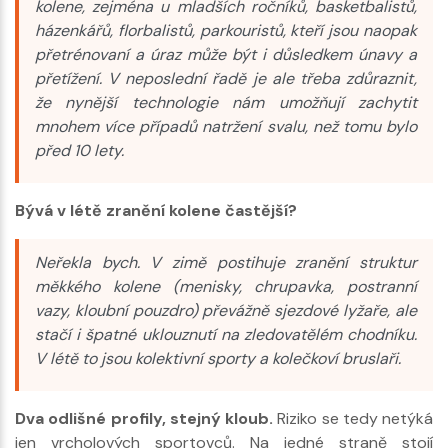
kolene, zejména u mladších ročníků, basketbalistů,
házenkářů, florbalistů, parkouristů, kteří jsou naopak
přetrénovaní a úraz může být i důsledkem únavy a
přetížení. V neposlední řadě je ale třeba zdůraznit,
že nynější technologie nám umožňují zachytit
mnohem více případů natržení svalu, než tomu bylo
před 10 lety.
Bývá v létě zranění kolene častější?
Neřekla bych. V zimě postihuje zranění struktur
měkkého kolene (menisky, chrupavka, postranní
vazy, kloubní pouzdro) převážně sjezdové lyžaře, ale
stačí i špatné uklouznutí na zledovatělém chodníku.
V létě to jsou kolektivní sporty a kolečkoví bruslaři.
Dva odlišné profily, stejný kloub.
Riziko se tedy netýká
jen vrcholových sportovců. Na jedné straně stojí