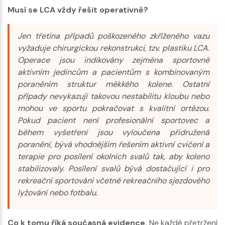
Musí se LCA vždy řešit operativně?
Jen třetina případů poškozeného zkříženého vazu
vyžaduje chirurgickou rekonstrukci, tzv. plastiku LCA.
Operace jsou indikovány zejména sportovně
aktivním jedincům a pacientům s kombinovaným
poraněním struktur měkkého kolene. Ostatní
případy nevykazují takovou nestabilitu kloubu nebo
mohou ve sportu pokračovat s kvalitní ortézou.
Pokud pacient není profesionální sportovec a
během vyšetření jsou vyloučena přidružená
poranění, bývá vhodnějším řešením aktivní cvičení a
terapie pro posílení okolních svalů tak, aby koleno
stabilizovaly. Posílení svalů bývá dostačující i pro
rekreační sportování včetně rekreačního sjezdového
lyžování nebo fotbalu.
Co k tomu říká současná evidence.
Ne každé přetržení