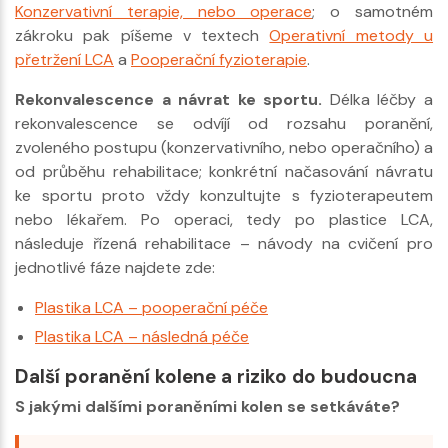
Konzervativní terapie, nebo operace
; o samotném
zákroku pak píšeme v textech
Operativní metody u
přetržení LCA
a
Pooperační fyzioterapie
.
Rekonvalescence a návrat ke sportu.
Délka léčby a
rekonvalescence se odvíjí od rozsahu poranění,
zvoleného postupu (konzervativního, nebo operačního) a
od průběhu rehabilitace; konkrétní načasování návratu
ke sportu proto vždy konzultujte s fyzioterapeutem
nebo lékařem. Po operaci, tedy po plastice LCA,
následuje řízená rehabilitace – návody na cvičení pro
jednotlivé fáze najdete zde:
Plastika LCA – pooperační péče
Plastika LCA – následná péče
Další poranění kolene a riziko do budoucna
S jakými dalšími poraněními kolen se setkáváte?