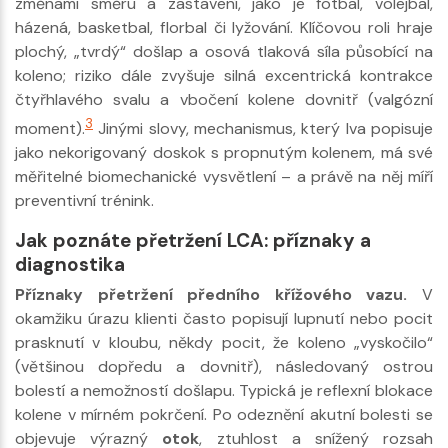
změnami směru a zastavení, jako je fotbal, volejbal,
házená, basketbal, florbal či lyžování. Klíčovou roli hraje
plochý, „tvrdý“ došlap a osová tlaková síla působící na
koleno; riziko dále zvyšuje silná excentrická kontrakce
čtyřhlavého svalu a vbočení kolene dovnitř (valgózní
3
moment).
Jinými slovy, mechanismus, který Iva popisuje
jako nekorigovaný doskok s propnutým kolenem, má své
měřitelné biomechanické vysvětlení – a právě na něj míří
preventivní trénink.
Jak poznáte přetržení LCA: příznaky a
diagnostika
Příznaky přetržení předního křížového vazu.
V
okamžiku úrazu klienti často popisují lupnutí nebo pocit
prasknutí v kloubu, někdy pocit, že koleno „vyskočilo“
(většinou dopředu a dovnitř), následovaný ostrou
bolestí a nemožností došlapu. Typická je reflexní blokace
kolene v mírném pokrčení. Po odeznění akutní bolesti se
objevuje výrazný
otok
, ztuhlost a snížený rozsah