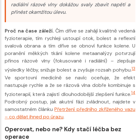
radiální rázové vlny dokážou svaly zbavit napětí a
přinést okamžitou úlevu.
Proč na čase záleží.
Čím dříve se zahájí kvalitně vedená
fyzioterapie, tím rychleji ustoupí otok, bolest a reflexní
svalová obrana a tím dříve se obnoví funkce kolene. U
poranění měkkých tkání kolene metaanalýzy potvrzují
přínos rázové vlny (fokusované i radiální) – zlepšuje
13
výsledky léčby, snižuje bolest a zvyšuje rozsah pohybu.
Ve sportovní medicíně se navíc oceňuje, že efekt
nastupuje rychle a že se rázová vlna dobře kombinuje s
14
fyzioterapií, která zajistí dlouhodobější zlepšení funkce.
Podrobný postup, jak akutní fázi zvládnout, najdete v
samostatném článku
Přetržení předního zkříženého vazu
– co dělat ihned po úrazu
.
Operovat, nebo ne? Kdy stačí léčba bez
operace