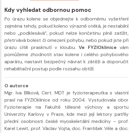
Kdy vyhledat odbornou pomoc
Po úrazu kolene se objednejte k odbornému vyšetření
zejména tehdy, pokud koleno výrazně otéká, je nestabilní
nebo „podklesává“, pokud nelze končetinu plně zatížit,
přetrvává bolest či omezení pohybu, nebo pokud jste při
úrazu cítili prasknutí v kloubu.
Ve FYZIOklinice
vám
pomůžeme zhodnotit stav kolene i celého pohybového
aparátu, nastavit bezpečný návrat k zátěži a doporučit
rehabilitační postup podle rozsahu obtíží.
O autorce
Mgr. Iva Bílková, Cert. MDT je fyzioterapeutka s vlastní
praxí na FYZIOklinice od roku 2004. Vystudovala obor
Fyzioterapie na Fakultě tělesné výchovy a sportu
Univerzity Karlovy v Praze, kde mezi její lektory patřily
přední osobnosti české myoskeletální medicíny – prof.
Karel Lewit, prof. Václav Vojta, doc. František Véle a doc.