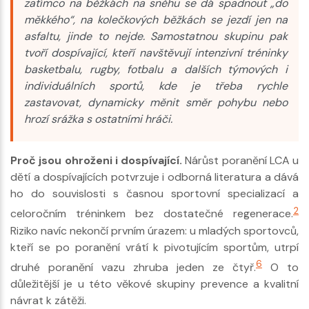
zatímco na běžkách na sněhu se dá spadnout „do
měkkého“, na kolečkových běžkách se jezdí jen na
asfaltu, jinde to nejde. Samostatnou skupinu pak
tvoří dospívající, kteří navštěvují intenzivní tréninky
basketbalu, rugby, fotbalu a dalších týmových i
individuálních sportů, kde je třeba rychle
zastavovat, dynamicky měnit směr pohybu nebo
hrozí srážka s ostatními hráči.
Proč jsou ohroženi i dospívající.
Nárůst poranění LCA u
dětí a dospívajících potvrzuje i odborná literatura a dává
ho do souvislosti s časnou sportovní specializací a
2
celoročním tréninkem bez dostatečné regenerace.
Riziko navíc nekončí prvním úrazem: u mladých sportovců,
kteří se po poranění vrátí k pivotujícím sportům, utrpí
6
druhé poranění vazu zhruba jeden ze čtyř.
O to
důležitější je u této věkové skupiny prevence a kvalitní
návrat k zátěži.