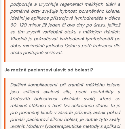
podporuje a urychluje regeneraci měkkých tkání a
poměrně brzy zvyšuje hybnost poraněného kolene.
Ideální je aplikace přístrojové lymfodrenáže v délce
60–120 minut již jeden či dva dny po úrazu, jelikož
se tím zrychlí vstřebání otoku v měkkých tkáních.
Vhodné je pokračovat každodenní lymfodrenáží po
dobu minimálně jednoho týdne a poté frekvenci dle
otoku postupně snižovat.
Je možné pacientovi ulevit od bolesti?
Dalšími komplikacemi při zranění měkkého kolene
jsou snížená svalová síla, pocit nestability a
křečovitá bolestivost okolních svalů, které se
reflexně stáhnou a tvoří tzv. ochrannou dlahu. Ta je
pro poraněný kloub v zásadě příznivá, avšak pokud
přináší pacientovi silnou bolest, je nutné tyto svaly
uvolnit. Moderní fyzioterapeutické metody s aplikací