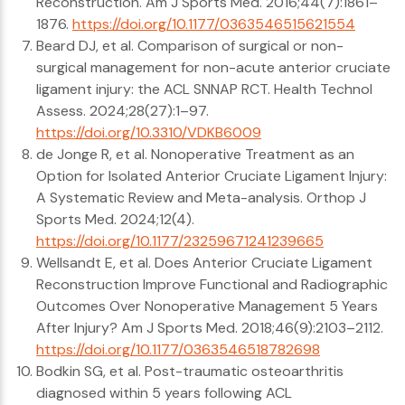
Reconstruction. Am J Sports Med. 2016;44(7):1861–
1876.
https://doi.org/10.1177/0363546515621554
Beard DJ, et al. Comparison of surgical or non-
surgical management for non-acute anterior cruciate
ligament injury: the ACL SNNAP RCT. Health Technol
Assess. 2024;28(27):1–97.
https://doi.org/10.3310/VDKB6009
de Jonge R, et al. Nonoperative Treatment as an
Option for Isolated Anterior Cruciate Ligament Injury:
A Systematic Review and Meta-analysis. Orthop J
Sports Med. 2024;12(4).
https://doi.org/10.1177/23259671241239665
Wellsandt E, et al. Does Anterior Cruciate Ligament
Reconstruction Improve Functional and Radiographic
Outcomes Over Nonoperative Management 5 Years
After Injury? Am J Sports Med. 2018;46(9):2103–2112.
https://doi.org/10.1177/0363546518782698
Bodkin SG, et al. Post-traumatic osteoarthritis
diagnosed within 5 years following ACL