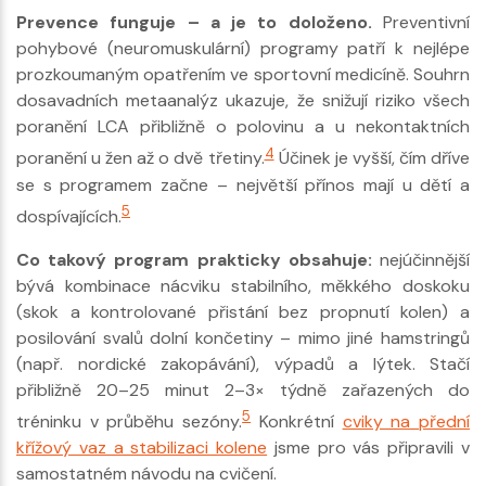
Prevence funguje – a je to doloženo.
Preventivní
pohybové (neuromuskulární) programy patří k nejlépe
prozkoumaným opatřením ve sportovní medicíně. Souhrn
dosavadních metaanalýz ukazuje, že snižují riziko všech
poranění LCA přibližně o polovinu a u nekontaktních
4
poranění u žen až o dvě třetiny.
Účinek je vyšší, čím dříve
se s programem začne – největší přínos mají u dětí a
5
dospívajících.
Co takový program prakticky obsahuje:
nejúčinnější
bývá kombinace nácviku stabilního, měkkého doskoku
(skok a kontrolované přistání bez propnutí kolen) a
posilování svalů dolní končetiny – mimo jiné hamstringů
(např. nordické zakopávání), výpadů a lýtek. Stačí
přibližně 20–25 minut 2–3× týdně zařazených do
5
tréninku v průběhu sezóny.
Konkrétní
cviky na přední
křížový vaz a stabilizaci kolene
jsme pro vás připravili v
samostatném návodu na cvičení.