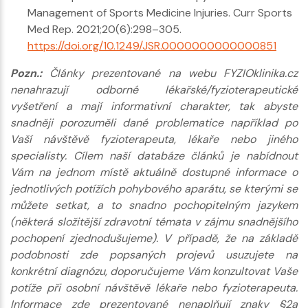
Management of Sports Medicine Injuries. Curr Sports
Med Rep. 2021;20(6):298–305.
https://doi.org/10.1249/JSR.0000000000000851
Pozn.:
Články prezentované na webu FYZIOklinika.cz
nenahrazují odborné lékařské/fyzioterapeutické
vyšetření a mají informativní charakter, tak abyste
snadněji porozuměli dané problematice například po
Vaší návštěvě fyzioterapeuta, lékaře nebo jiného
specialisty. Cílem naší databáze článků je nabídnout
Vám na jednom místě aktuálně dostupné informace o
jednotlivých potížích pohybového aparátu, se kterými se
můžete setkat, a to snadno pochopitelným jazykem
(některá složitější zdravotní témata v zájmu snadnějšího
pochopení zjednodušujeme). V případě, že na základě
podobnosti zde popsaných projevů usuzujete na
konkrétní diagnózu, doporučujeme Vám konzultovat Vaše
potíže při osobní návštěvě lékaře nebo fyzioterapeuta.
Informace zde prezentované nenaplňují znaky §2a