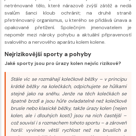
netrénované tělo, které nárazově zvýší zátěž a nedá
svalům šanci kloub ochránit; na druhé straně
přetrénovaný organismus, u kterého se přidává únava a
opakované přetížení. Společným jmenovatelem je
nepoměr mezi nároky pohybu a aktuální připraveností
svalového a nervového aparátu kolem kolene.
Nejrizikovější sporty a pohyby
Jaké sporty jsou pro úrazy kolen nejvíc rizikové?
Stále víc se rozmáhají kolečkové běžky – v principu
krátké běžky na kolečkách, odpichujete se hůlkami
stejně jako na sněhu. Jenže na těch kolečkách se
špatně brzdí a jsou hůře ovladatelné než kolečkové
brusle nebo klasické běžky, takže úrazy kolen (nejen
kolen, ale i dlouhých kostí) jsou na nich častější –
což souvisí i s rozmachem tohoto sportu – a zároveň
horší: vyvinete větší rychlost než na bruslích a