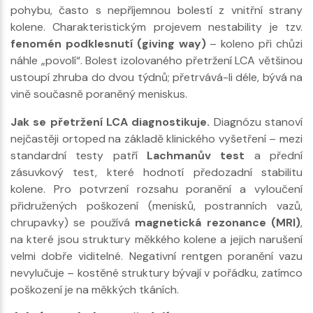
pohybu, často s nepříjemnou bolestí z vnitřní strany
kolene. Charakteristickým projevem nestability je tzv.
fenomén podklesnutí (giving way)
– koleno při chůzi
náhle „povolí“. Bolest izolovaného přetržení LCA většinou
ustoupí zhruba do dvou týdnů; přetrvává-li déle, bývá na
vině současně poraněný meniskus.
Jak se přetržení LCA diagnostikuje.
Diagnózu stanoví
nejčastěji ortoped na základě klinického vyšetření – mezi
standardní testy patří
Lachmanův test
a přední
zásuvkový test, které hodnotí předozadní stabilitu
kolene. Pro potvrzení rozsahu poranění a vyloučení
přidružených poškození (menisků, postranních vazů,
chrupavky) se používá
magnetická rezonance (MRI)
,
na které jsou struktury měkkého kolene a jejich narušení
velmi dobře viditelné. Negativní rentgen poranění vazu
nevylučuje – kostěné struktury bývají v pořádku, zatímco
poškození je na měkkých tkáních.