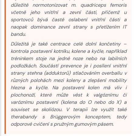
důležité normotonizovat m. quadriceps femoris
včetně jeho vnitřní a zevní části, přičemž u
sportovců bývá časté oslabení vnitřní části a
naopak dominance zevní strany s přetížením IT
bandu.
Důležitá je také centrace celé dolní končetiny –
kontrola postavení kotníku, kolene a kyčle, například
tréninkem stoje na jedné noze nebo na labilních
podložkách. Součástí prevence je i posílení vnitřní
strany stehna (adduktorů) stlačováním overballu v
různých polohách mezi koleny a zlepšení mobility
hlezna a kyčle. Na postavení kolen má vliv i
plochonoží, které může vést k valgóznímu či
varóznímu postavení (kolena do O nebo do X) a
souviset se skoliózou. V terapii lze využít také
therabandy s Brüggerovým konceptem, tedy
odporové cvičení s pružným gumovým pásem.