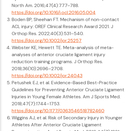
North Am. 2016;47(4):777–788.
https://doi.org/10.1016/j.ocl.2016.05.004
Boden BP, Sheehan FT. Mechanism of non-contact
ACL injury: OREF Clinical Research Award 2021. J
Orthop Res. 2022;40(3):531–540.
https://doi.org/10.1002/jor.25257
Webster KE, Hewett TE. Meta-analysis of meta-
analyses of anterior cruciate ligament injury
reduction training programs. J Orthop Res.
2018;36(10):2696–2708.
https://doi.org/10.1002/jor.24043
Petushek EJ, et al. Evidence-Based Best-Practice
Guidelines for Preventing Anterior Cruciate Ligament
Injuries in Young Female Athletes. Am J Sports Med.
2018;47(7):1744–1753.
https://doi.org/10.1177/0363546518782460
Wiggins AJ, et al. Risk of Secondary Injury in Younger
Athletes After Anterior Cruciate Ligament