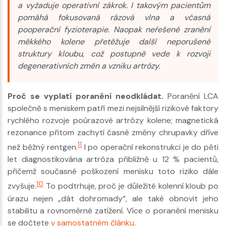
a vyžaduje operativní zákrok. I takovým pacientům
pomáhá fokusovaná rázová vlna a včasná
pooperační fyzioterapie. Naopak neřešené zranění
měkkého kolene přetěžuje další neporušené
struktury kloubu, což postupně vede k rozvoji
degenerativních změn a vzniku artrózy.
Proč se vyplatí poranění neodkládat.
Poranění LCA
společně s meniskem patří mezi nejsilnější rizikové faktory
rychlého rozvoje poúrazové artrózy kolene; magnetická
rezonance přitom zachytí časné změny chrupavky dříve
11
než běžný rentgen.
I po operační rekonstrukci je do pěti
let diagnostikována artróza přibližně u 12 % pacientů,
přičemž současné poškození menisku toto riziko dále
10
zvyšuje.
To podtrhuje, proč je důležité kolenní kloub po
úrazu nejen „dát dohromady“, ale také obnovit jeho
stabilitu a rovnoměrné zatížení. Více o poranění menisku
se dočtete
v samostatném článku
.