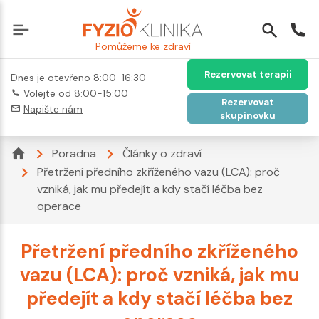
Pomůžeme ke zdraví
Rezervovat terapii
Dnes je otevřeno 8:00-16:30
Volejte
od 8:00-15:00
Rezervovat
Napište nám
skupinovku
Poradna
Články o zdraví
Přetržení předního zkříženého vazu (LCA): proč
vzniká, jak mu předejít a kdy stačí léčba bez
operace
Přetržení předního zkříženého
vazu (LCA): proč vzniká, jak mu
předejít a kdy stačí léčba bez