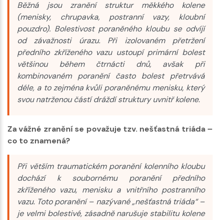
Běžná jsou zranění struktur měkkého kolene
(menisky, chrupavka, postranní vazy, kloubní
pouzdro). Bolestivost poraněného kloubu se odvíjí
od závažnosti úrazu. Při izolovaném přetržení
předního zkříženého vazu ustoupí primární bolest
většinou během čtrnácti dnů, avšak při
kombinovaném poranění často bolest přetrvává
déle, a to zejména kvůli poraněnému menisku, který
svou natrženou částí dráždí struktury uvnitř kolene.
Za vážné zranění se považuje tzv. nešťastná triáda –
co to znamená?
Při větším traumatickém poranění kolenního kloubu
dochází k soubornému poranění předního
zkříženého vazu, menisku a vnitřního postranního
vazu. Toto poranění – nazývané „nešťastná triáda“ –
je velmi bolestivé, zásadně narušuje stabilitu kolene