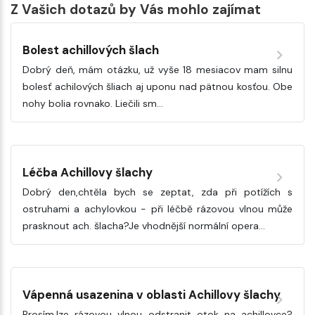
Z Vašich dotazů by Vás mohlo zajímat
Bolest achillových šlach
Dobrý deň, mám otázku, už vyše 18 mesiacov mam silnu
bolesť achilových šliach aj uponu nad pätnou kosťou. Obe
nohy bolia rovnako. Liečili sm…
Léčba Achillovy šlachy
Dobrý den,chtěla bych se zeptat, zda při potížích s
ostruhami a achylovkou - při léčbě rázovou vlnou může
prasknout ach. šlacha?Je vhodnější normální opera…
Vápenná usazenina v oblasti Achillovy šlachy
Prosím,lze rázovou vlnou odstranit otok na achillovce?