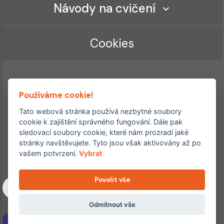
Návody na cvičení
Cookies
Používáme cookie!
Tato webová stránka používá nezbytné soubory
cookie k zajištění správného fungování. Dále pak
sledovací soubory cookie, které nám prozradí jaké
Ordinace roku
Rehabilitační ordinace
stránky navštěvujete. Tyto jsou však aktivovány až po
2. místo – 2017/2019
vašem potvrzení.
Vybrat
3. místo – 2018
Povolit vše
Copyright © 2011–2026 FYZIOklinika s.r.o.
Machkova 1642/2, Praha 4, Jižní Město – Chodov
Všechna práva vyhrazena. Jakékoliv užití obsahu či jeho částí
Odmítnout vše
včetně převzetí, šíření či dalšího zpřístupňování článků,
NAVÍC
fotografií, grafiky a videí veřejnosti je bez souhlasu FYZIOklinika