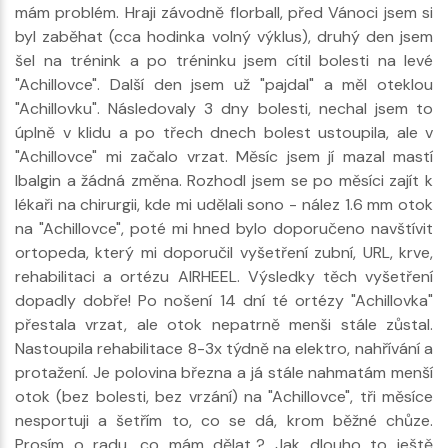
mám problém. Hraji závodně florball, před Vánoci jsem si
byl zaběhat (cca hodinka volný výklus), druhý den jsem
šel na trénink a po tréninku jsem cítil bolesti na levé
"Achillovce". Další den jsem už "pajdal" a měl oteklou
"Achillovku". Následovaly 3 dny bolesti, nechal jsem to
úplně v klidu a po třech dnech bolest ustoupila, ale v
"Achillovce" mi začalo vrzat. Měsíc jsem jí mazal mastí
Ibalgin a žádná změna. Rozhodl jsem se po měsíci zajít k
lékaři na chirurgii, kde mi udělali sono - nález 1.6 mm otok
na "Achillovce", poté mi hned bylo doporučeno navštívit
ortopeda, který mi doporučil vyšetření zubní, URL, krve,
rehabilitaci a ortézu AIRHEEL. Výsledky těch vyšetření
dopadly dobře! Po nošení 14 dní té ortézy "Achillovka"
přestala vrzat, ale otok nepatrně menši stále zůstal.
Nastoupila rehabilitace 8-3x týdně na elektro, nahřívání a
protažení. Je polovina března a já stále nahmatám menší
otok (bez bolesti, bez vrzání) na "Achillovce", tři měsíce
nesportuji a šetřím to, co se dá, krom běžné chůze.
Prosím o radu, co mám dělat..? Jak dlouho to ještě