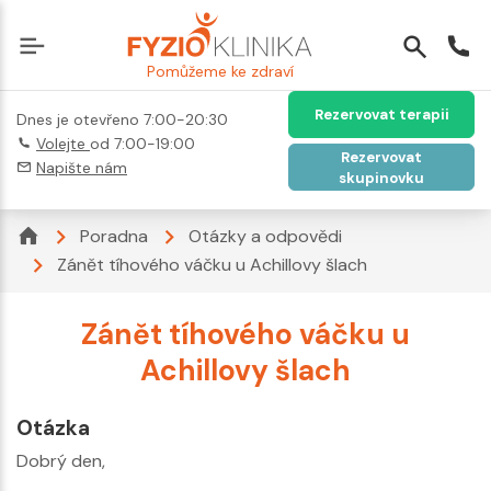
Pomůžeme ke zdraví
Rezervovat terapii
Dnes je otevřeno 7:00-20:30
Volejte
od 7:00-19:00
Rezervovat
Napište nám
skupinovku
Poradna
Otázky a odpovědi
Zánět tíhového váčku u Achillovy šlach
Zánět tíhového váčku u
Achillovy šlach
Otázka
Dobrý den,