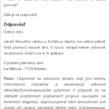
potrvá?
Děkuji za odpověď.
Odpověď
Dobrý den,
zánět tíhového váčku u Achillovy šlachy lze velice pěkně
řešit pomocí rázové vlny. S touto terapií máme výborné
zkušenosti. Stačí cca 4-6 aplikací.
S přáním pěkného dne
Iva Bílková - FYZIOklinika
Pozn.:
Odpovědi na zdravotní dotazy mají pro klienty
informativní charakter a nenahrazují odborné
lékařské/fyzioterapeutické vyšetření. V případě, že na
základě podobnosti popsaných projevů usuzujete na
konkrétní diagnózu, doporučujeme Vám konzultovat své
potíže při osobní návštěvě lékaře nebo fyzioterapeuta.