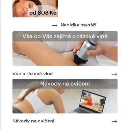
Nab
Nabídka masáží
Vše o rázové vlně
Návody na cvičení