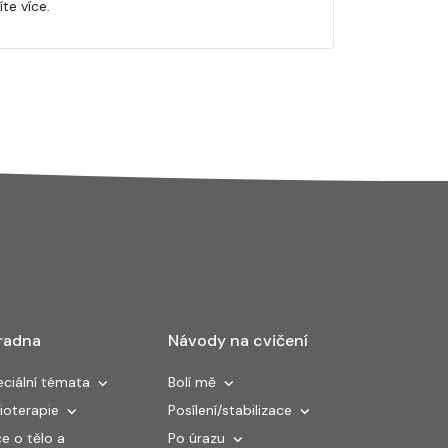
te více.
radna
Návody na cvičení
ciální témata
Bolí mě
ioterapie
Posílení/stabilizace
e o tělo a
Po úrazu