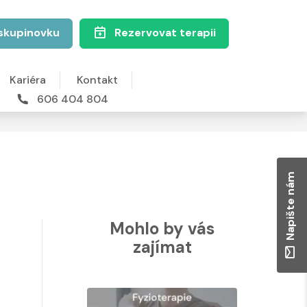
skupinovku
Rezervovat terapii
Kariéra
Kontakt
606 404 804
Napište nám
Mohlo by vás
zajímat