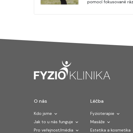
pomocí fokusované ráz
O nás
Léčba
Kdo jsme
Fyzioterapie
Jak to u nás funguje
Masáže
Pro veřejnost/média
Estetika a kosmetika