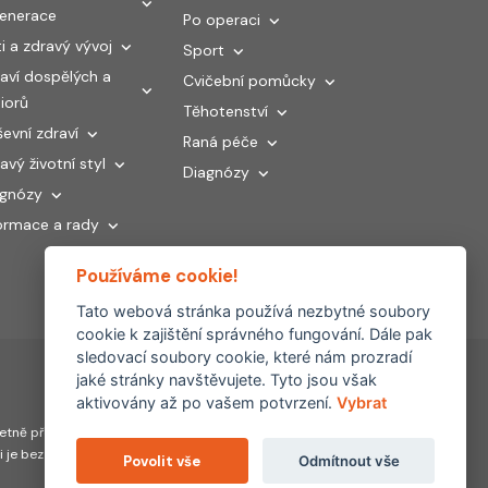
generace
Po operaci
i a zdravý vývoj
Sport
aví dospělých a
Cvičební pomůcky
iorů
Těhotenství
evní zdraví
Raná péče
avý životní styl
Diagnózy
agnózy
ormace a rady
Používáme cookie!
Tato webová stránka používá nezbytné soubory
cookie k zajištění správného fungování. Dále pak
sledovací soubory cookie, které nám prozradí
jaké stránky navštěvujete. Tyto jsou však
aktivovány až po vašem potvrzení.
Vybrat
Partnerské
tně převzetí, šíření či
weby:
hojeni.cz
ti je bez souhlasu FYZIOklinika
Povolit vše
Odmítnout vše