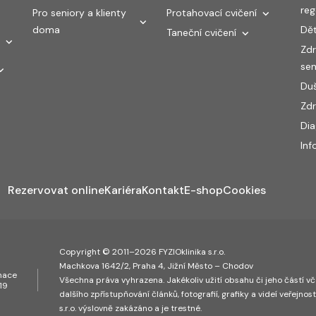
re
Pro seniory a klienty
Protahovací cvičení
doma
Dět
Taneční cvičení
Zdr
sen
Duš
Zdr
Di
Inf
Rezervovat online
Kariéra
Kontakt
E-shop
Cookies
Copyright © 2011–2026 FYZIOklinika s.r.o.
Machkova 1642/2, Praha 4, Jižní Město – Chodov
inace
Všechna práva vyhrazena. Jakékoliv užití obsahu či jeho částí vče
19
dalšího zpřístupňování článků, fotografií, grafiky a videí veřejnos
s.r.o. výslovně zakázáno a je trestné.