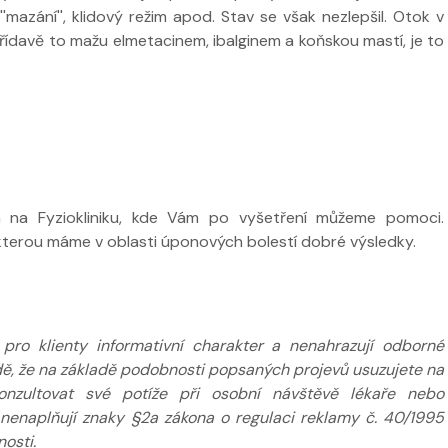
'mazání'', klidový režim apod. Stav se však nezlepšil. Otok v
Střídavě to mažu elmetacinem, ibalginem a koňskou mastí, je to
 ve
Nabídka léčby ve
FYZIOklinice
Nabídka léčb
FYZIOklinice
 na Fyziokliniku, kde Vám po vyšetření můžeme pomoci.
kterou máme v oblasti úponových bolestí dobré výsledky.
ží
Nabídka masáží
Nabídka mas
ro klienty informativní charakter a nenahrazují odborné
adě, že na základě podobnosti popsaných projevů usuzujete na
nzultovat své potíže při osobní návštěvě lékaře nebo
 nenaplňují znaky §2a zákona o regulaci reklamy č. 40/1995
osti.