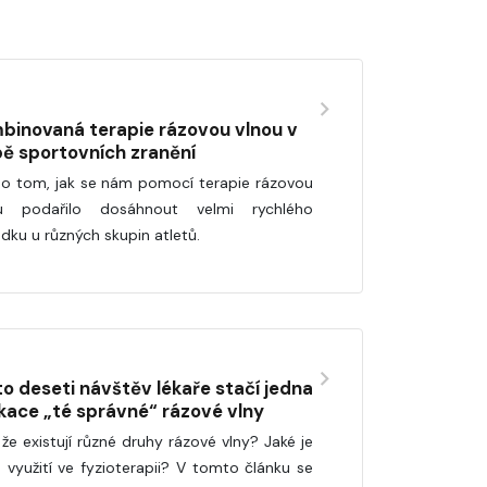
binovaná terapie rázovou vlnou v
bě sportovních zranění
 o tom, jak se nám pomocí terapie rázovou
ou podařilo dosáhnout velmi rychlého
edku u různých skupin atletů.
to deseti návštěv lékaře stačí jedna
ikace „té správné“ rázové vlny
 že existují různé druhy rázové vlny? Jaké je
ch využití ve fyzioterapii? V tomto článku se