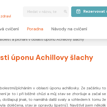
Rezervovat 
zdraví
vá cvičení
Poradna
Návody na cvičení
Bolest a píchání v oblasti úponu Achillovy šlachy
asti úponu Achillovy šlachy
bolestmi/pícháním v oblasti úponu achillovky. Ze začátku to
není je to i při běžné chůzi a můj stav se zhoršuje a začal se
a, došlapuji jinak, to namáhá další svaly a vzhledem k tomu že
a doléčena, stav je opravdu špatný). Navštívil jsem několik