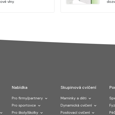
ové vlny.
dozví
Nabídka
Skupinová cvičení
Po
Pro firmy/partnery
Maminky a děti
Spe
Pro sportovce
Dynamická cvičení
Fyz
Pro školy/školky
Posilovací cvičení
Péč