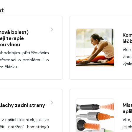
at
nová bolest)
Kom
ejí terapie
léč
ou vlnou
Více
louhodobým přetěžováním
vln
informací o problému i o
výsl
to článku.
lachy zadní strany
Mís
apl
z našich klientek, jak lze
Víte,
čit natržení hamstringů
jeji