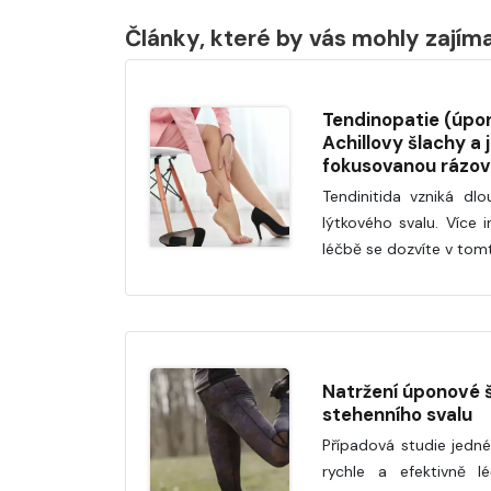
Články, které by vás mohly zajím
Tendinopatie (úpo
Achillovy šlachy a j
fokusovanou rázov
Tendinitida vzniká d
lýtkového svalu. Více 
léčbě se dozvíte v tom
Natržení úponové š
stehenního svalu
Případová studie jedné 
rychle a efektivně lé