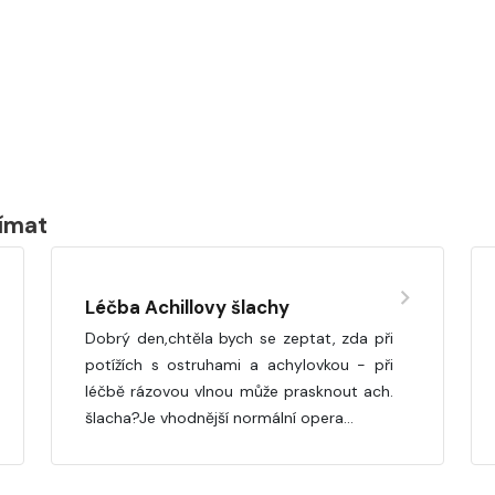
jímat
Léčba Achillovy šlachy
Dobrý den,chtěla bych se zeptat, zda při
potížích s ostruhami a achylovkou - při
léčbě rázovou vlnou může prasknout ach.
šlacha?Je vhodnější normální opera…