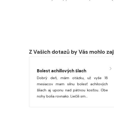
Z Vašich dotazů by Vás mohlo za
Bolest achillových šlach
Dobrý deň, mám otázku, už vyše 18
mesiacov mam silnu bolesť achilových
šliach aj uponu nad pätnou kosťou. Obe
nohy bolia rovnako. Liečili sm…