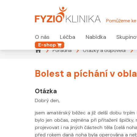
Pomůžeme ke 
O nás
Léčba
Nabídka
Skupino
E-shop
Poradna
Otázky a odpovědi
Bolest a píchání v obl
Otázka
Dobrý den,
jsem amatérský běžec a již delší dobu trpím 
bylo jen občas, zejména při přitažení špičky, 
projevovat i na jiných částech těla (celá noh
před rokem daná noha byla operována a nebyl