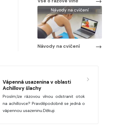
Vše o rázové vlně
Návody na cvičení
Vápenná usazenina v oblasti
Achillovy šlachy
Prosím,lze rázovou vlnou odstranit otok
na achillovce? Pravděpodobně se jedná o
vápennou usazeninu.Děkuji.