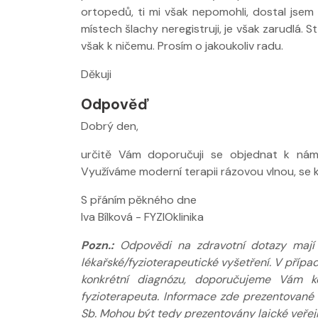
ortopedů, ti mi však nepomohli, dostal jsem '
místech šlachy neregistruji, je však zarudlá. 
však k ničemu. Prosím o jakoukoliv radu.
Nabídka léčby
FYZIOklinice
Děkuji
Odpověď
Dobrý den,
určitě Vám doporučuji se objednat k nám
Využíváme moderní terapii rázovou vlnou, se 
Nabídka masá
S přáním pěkného dne
Iva Bílková - FYZIOklinika
Pozn.:
Odpovědi na zdravotní dotazy mají p
lékařské/fyzioterapeutické vyšetření. V příp
konkrétní diagnózu, doporučujeme Vám ko
fyzioterapeuta. Informace zde prezentované
Sb. Mohou být tedy prezentovány laické veřejn