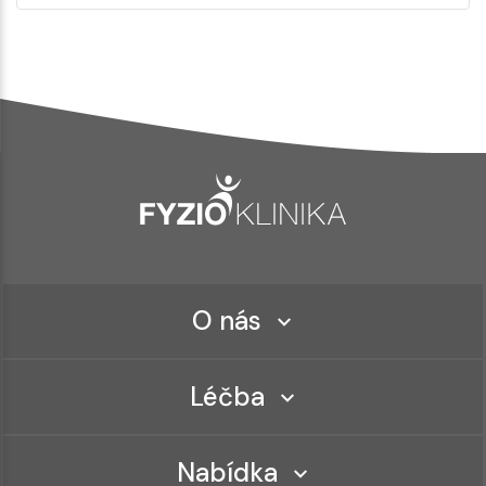
O nás
Léčba
Nabídka