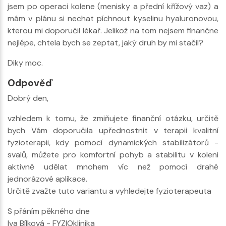
jsem po operaci kolene (menisky a přední křížový vaz) a
mám v plánu si nechat píchnout kyselinu hyaluronovou,
kterou mi doporučil lékař. Jelikož na tom nejsem finančne
nejlépe, chtela bych se zeptat, jaký druh by mi stačil?
Diky moc.
Odpověď
Dobrý den,
vzhledem k tomu, že zmiňujete finanční otázku, určitě
bych Vám doporučila upřednostnit v terapii kvalitní
fyzioterapii, kdy pomocí dynamických stabilizátorů -
svalů, můžete pro komfortní pohyb a stabilitu v koleni
aktivně udělat mnohem víc než pomocí drahé
jednorázové aplikace.
Určitě zvažte tuto variantu a vyhledejte fyzioterapeuta
S přáním pěkného dne
Iva Bílková - FYZIOklinika