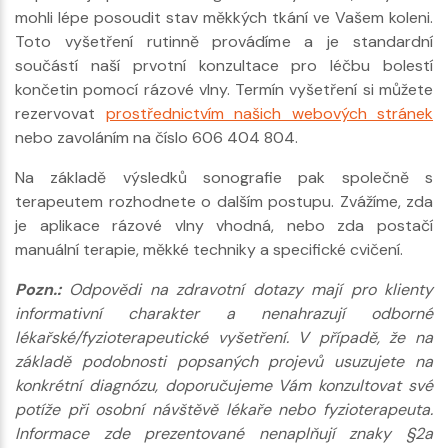
mohli lépe posoudit stav měkkých tkání ve Vašem koleni.
Toto vyšetření rutinně provádíme a je standardní
součástí naší prvotní konzultace pro léčbu bolestí
končetin pomocí rázové vlny. Termín vyšetření si můžete
rezervovat
prostřednictvím našich webových stránek
nebo zavoláním na číslo 606 404 804.
Na základě výsledků sonografie pak společně s
terapeutem rozhodnete o dalším postupu. Zvážíme, zda
je aplikace rázové vlny vhodná, nebo zda postačí
manuální terapie, měkké techniky a specifické cvičení.
Pozn.:
Odpovědi na zdravotní dotazy mají pro klienty
informativní charakter a nenahrazují odborné
lékařské/fyzioterapeutické vyšetření. V případě, že na
základě podobnosti popsaných projevů usuzujete na
konkrétní diagnózu, doporučujeme Vám konzultovat své
potíže při osobní návštěvě lékaře nebo fyzioterapeuta.
Informace zde prezentované nenaplňují znaky §2a