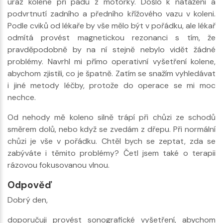
úraz kolene při pádu z motorky. Došlo k natažení a
podvrtnutí zadního a předního křížového vazu v koleni.
Podle cviků od lékaře by vše mělo být v pořádku, ale lékař
odmítá provést magnetickou rezonanci s tím, že
pravděpodobně by na ní stejně nebylo vidět žádné
problémy. Navrhl mi přímo operativní vyšetření kolene,
abychom zjistili, co je špatně. Zatím se snažím vyhledávat
i jiné metody léčby, protože do operace se mi moc
nechce.
Od nehody mě koleno silně trápí při chůzi ze schodů
směrem dolů, nebo když se zvedám z dřepu. Při normální
chůzi je vše v pořádku. Chtěl bych se zeptat, zda se
zabýváte i těmito problémy? Četl jsem také o terapii
rázovou fokusovanou vlnou.
Odpověď
Dobrý den,
doporučuji provést sonografické vyšetření, abychom