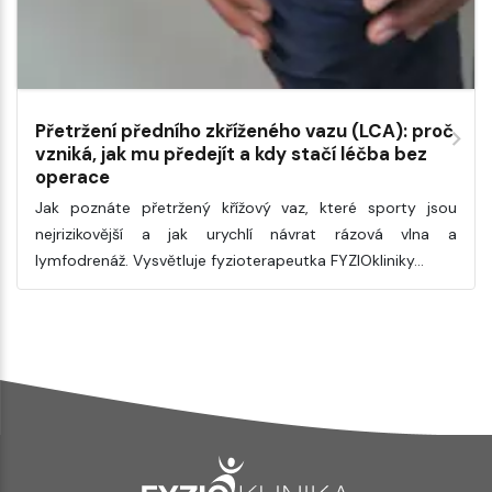
Přetržení předního zkříženého vazu (LCA): proč
vzniká, jak mu předejít a kdy stačí léčba bez
operace
Jak poznáte přetržený křížový vaz, které sporty jsou
nejrizikovější a jak urychlí návrat rázová vlna a
lymfodrenáž. Vysvětluje fyzioterapeutka FYZIOkliniky…