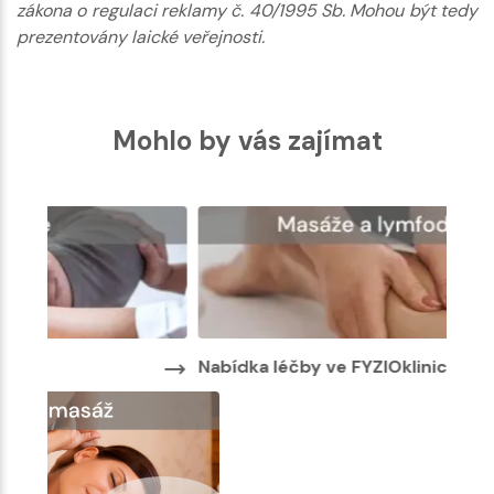
zákona o regulaci reklamy č. 40/1995 Sb. Mohou být tedy
prezentovány laické veřejnosti.
Mohlo by vás zajímat
Nabídka léčby ve FYZIOklinice
Nabí