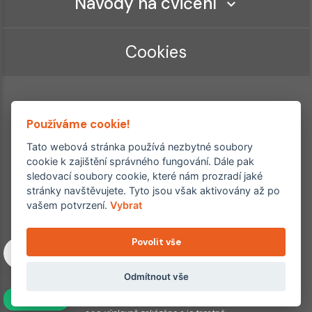
Návody na cvičení
Cookies
Používáme cookie!
Tato webová stránka používá nezbytné soubory
cookie k zajištění správného fungování. Dále pak
sledovací soubory cookie, které nám prozradí jaké
Ordinace roku
Rehabilitační ordinace
stránky navštěvujete. Tyto jsou však aktivovány až po
2. místo – 2017/2019
vašem potvrzení.
Vybrat
3. místo – 2018
Povolit vše
Copyright © 2011–2026 FYZIOklinika s.r.o.
Machkova 1642/2, Praha 4, Jižní Město – Chodov
Všechna práva vyhrazena. Jakékoliv užití obsahu či jeho částí
Odmítnout vše
včetně převzetí, šíření či dalšího zpřístupňování článků,
NAVÍC
fotografií, grafiky a videí veřejnosti je bez souhlasu FYZIOklinika