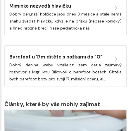
Miminko nezvedá hlavičku
Dobrý den,naší holčičce jsou dnes 3 měsíce a stále nemá
snahu zvedat hlavičku, když je na bříšku (nepase koníčky)
a hned hrozně brečí. Naše pediatrička nás…
Barefoot u 17m dítěte s nožkami do "O"
Dobrý den,na webu vitalia.cz jsem četla zajímavý
rozhovor s Mgr. Ivou Bílkovou o barefoot botách. Chtěla
bych barefoot boty pro svoji 17. měsíční dceru, al…
Články, které by vás mohly zajímat