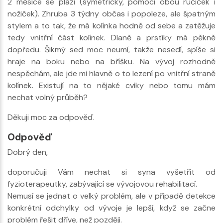
2 měsíce se plazí (symetricky, pomocí obou ručiček i
nožiček). Zhruba 3 týdny občas i popoleze, ale špatným
stylem a to tak, že má kolínka hodně od sebe a zatěžuje
tedy vnitřní část kolínek. Dlaně a prstíky má pěkně
dopředu. Šikmý sed moc neumí, takže nesedí, spíše si
hraje na boku nebo na bříšku. Na vývoj rozhodně
nespěchám, ale jde mi hlavně o to lezení po vnitřní straně
kolínek. Existují na to nějaké cviky nebo tomu mám
nechat volný průběh?
Děkuji moc za odpověď.
Odpověď
Dobrý den,
doporučuji Vám nechat si syna vyšetřit od
fyzioterapeutky, zabývající se vývojovou rehabilitací.
Nemusí se jednat o velký problém, ale v případě detekce
konkrétní odchylky od vývoje je lepší, když se začne
problém řešit dříve, než později.