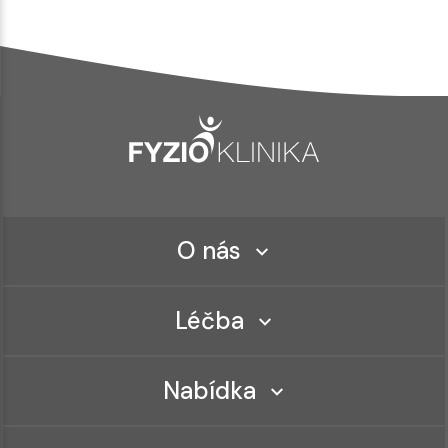
O nás
Léčba
Nabídka