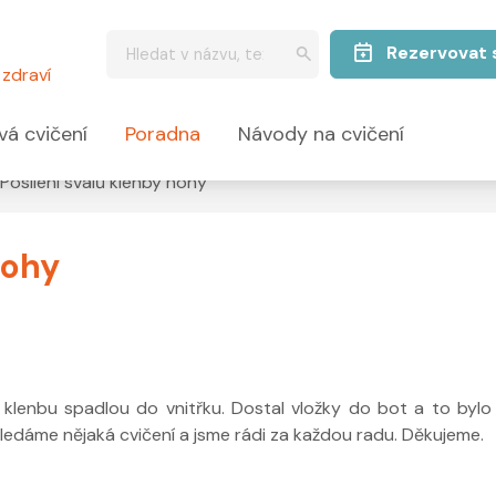
Rezervovat 
zdraví
vá cvičení
Poradna
Návody na cvičení
Posílení svalů klenby nohy
nohy
+ klenbu spadlou do vnitřku. Dostal vložky do bot a to bylo
edáme nějaká cvičení a jsme rádi za každou radu. Děkujeme.