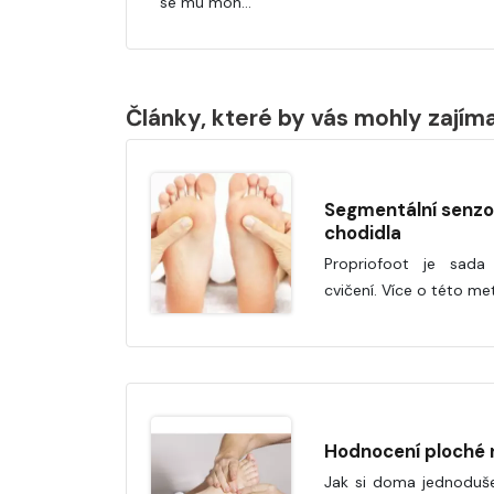
se mu moh…
Články, které by vás mohly zajím
Segmentální senzo
chodidla
Propriofoot je sada
cvičení. Více o této me
Hodnocení ploché 
Jak si doma jednoduš