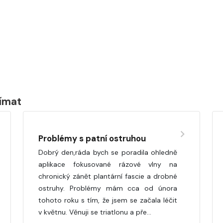
jímat
Problémy s patní ostruhou
Dobrý den,ráda bych se poradila ohledně
aplikace fokusované rázové vlny na
chronický zánět plantární fascie a drobné
ostruhy. Problémy mám cca od února
tohoto roku s tím, že jsem se začala léčit
v květnu. Věnuji se triatlonu a pře…