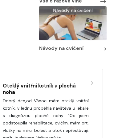
Vše o rázové vlně
Návody na cvičení
Oteklý vnitřní kotník a plochá
noha
Dobrý den,od Vánoc mám oteklý vnitřní
kotník, v lednu proběhla návštěva u lékaře
s diagnózou ploché nohy. 10x jsem
podstoupila rehabilitace, cvičím, mám ort.
vložky na míru, bolest a otok nepřestávají,
mažu ibalginem. Velice mě to…