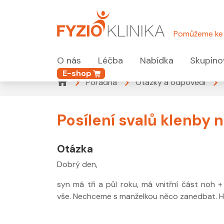
Pomůžeme ke 
O nás
Léčba
Nabídka
Skupino
E-shop
Poradna
Otázky a odpovědi
Posílení svalů klenby 
Otázka
Dobrý den,
syn má tři a půl roku, má vnitřní část noh 
vše. Nechceme s manželkou něco zanedbat. Hl