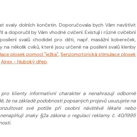
 ve
Nabídka léčby ve
ovat svaly dolních končetin. Doporučovala bych Vám navštívit
FYZIOklinice
l a doporučil by Vám vhodné cvičení. Existují i různé cvičební
Nabídka léčb
osílení svalů chodidel pro děti, např. masážní kobereček,
FYZIOklinice
 na několik cviků, které jsou určené na posílení svalů klenby
lace plosek pomocí "ježka"
,
Senzomotorická stimulace plosek
,
Airex - hluboký dřep
.
ží
Nabídka masáží
Nabídka mas
ro klienty informativní charakter a nenahrazují odborné
adě, že na základě podobnosti popsaných projevů usuzujete na
nzultovat své potíže při osobní návštěvě lékaře nebo
 nenaplňují znaky §2a zákona o regulaci reklamy č. 40/1995
osti.