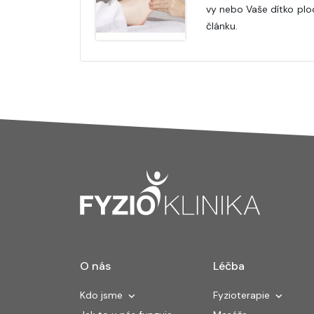
vy nebo Vaše dítko pl
článku.
O nás
Léčba
Kdo jsme
Fyzioterapie