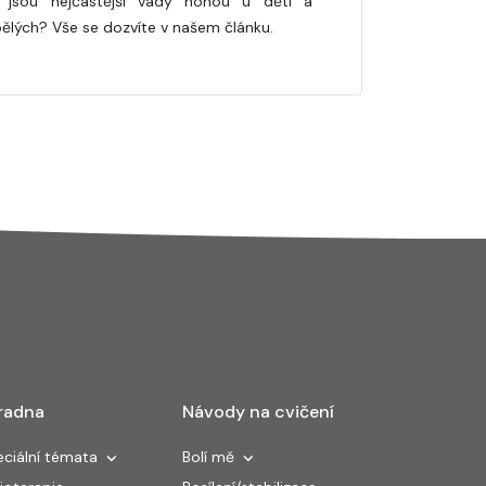
 jsou nejčastější vady nohou u dětí a
ělých? Vše se dozvíte v našem článku.
radna
Návody na cvičení
ciální témata
Bolí mě