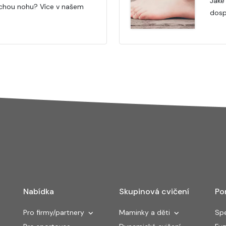
Jaké
ochou nohu? Více v našem
dosp
Nabídka
Skupinová cvičení
Po
Pro firmy/partnery
Maminky a děti
Spe