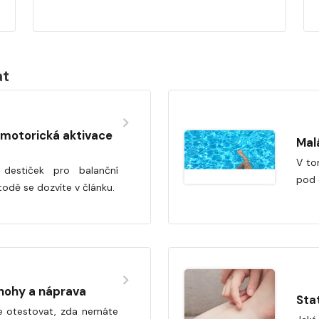
at
motorická aktivace
Mal
V to
 destiček pro balanční
pod 
todě se dozvíte v článku.
nohy a náprava
Sta
e otestovat, zda nemáte