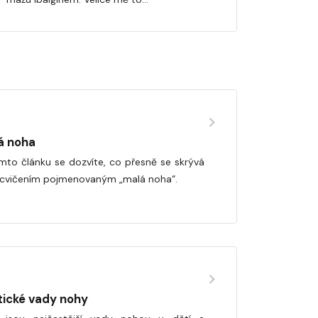
á noha
mto článku se dozvíte, co přesně se skrývá
cvičením pojmenovaným „malá noha“.
tické vady nohy