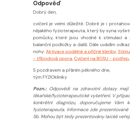
Odpověď
Dobrý den,
Nabídka léčby
cvičení je velmi důležité. Dobré je i protah
FYZIOklinice
nějakého fyzioterapeuta, který by syna vyšetři
pomůcky, které jsou vhodné k stimulaci a p
balanční podložky a další. Dále uvádím odkazy
nohy:
Aktivace podélné a příčné klenby
,
Stimu
- tříbodová opora
,
Cvičení na BOSU - podřep
S pozdravem a přáním pěkného dne,
Nabídka masá
tým FYZIOkliniky
Pozn.:
Odpovědi na zdravotní dotazy mají p
lékařské/fyzioterapeutické vyšetření. V příp
konkrétní diagnózu, doporučujeme Vám ko
fyzioterapeuta. Informace zde prezentované
Sb. Mohou být tedy prezentovány laické veřejn