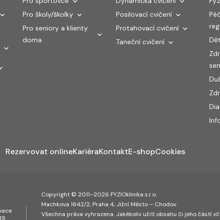
Pro sportovce
Dynamická cvičení
Fyz
Pro školy/školky
Posilovací cvičení
Péč
re
Pro seniory a klienty
Protahovací cvičení
doma
Dět
Taneční cvičení
Zdr
sen
Duš
Zdr
Di
Inf
Rezervovat online
Kariéra
Kontakt
E-shop
Cookies
Copyright © 2011–2026 FYZIOklinika s.r.o.
Machkova 1642/2, Praha 4, Jižní Město – Chodov
inace
Všechna práva vyhrazena. Jakékoliv užití obsahu či jeho částí vče
19