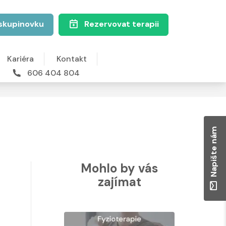
skupinovku
Rezervovat terapii
Kariéra
Kontakt
606 404 804
Napište nám
Mohlo by vás
zajímat