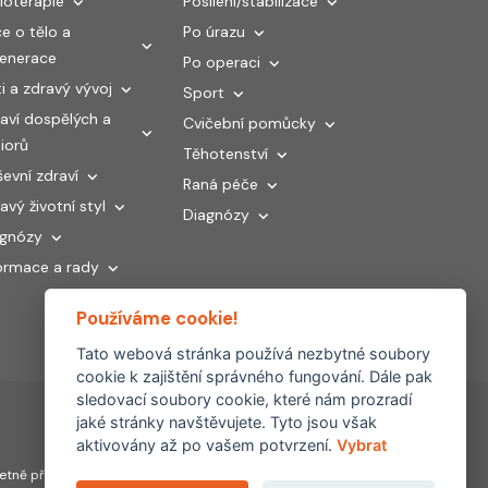
ioterapie
Posílení/stabilizace
e o tělo a
Po úrazu
generace
Po operaci
i a zdravý vývoj
Sport
aví dospělých a
Cvičební pomůcky
iorů
Těhotenství
evní zdraví
Raná péče
avý životní styl
Diagnózy
agnózy
ormace a rady
Používáme cookie!
Tato webová stránka používá nezbytné soubory
cookie k zajištění správného fungování. Dále pak
sledovací soubory cookie, které nám prozradí
jaké stránky navštěvujete. Tyto jsou však
aktivovány až po vašem potvrzení.
Vybrat
Partnerské
tně převzetí, šíření či
weby: