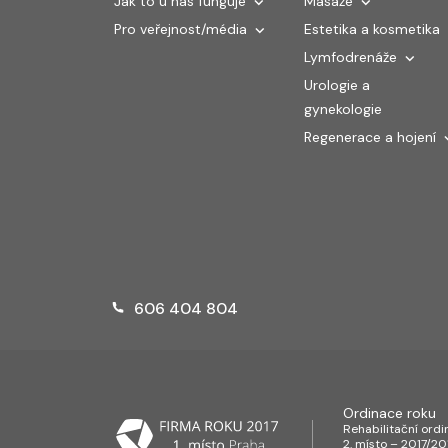
Jak to u nás funguje
Masáže
Pro veřejnost/média
Estetika a kosmetika
Lymfodrenáže
Urologie a
gynekologie
Regenerace a hojení
606 404 804
Ordinace roku
Rehabilitační ord
2. místo – 2017/20