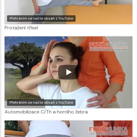
Přehráním se načte obsah z YouTube
Protažení třísel
Přehráním se načte obsah z YouTube
Automobilizace C/Th a horního žebra