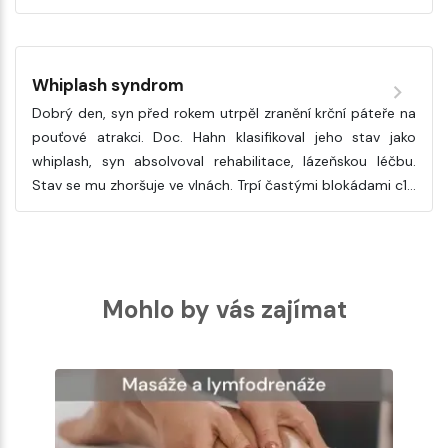
Whiplash syndrom
Dobrý den, syn před rokem utrpěl zranění krční páteře na
pouťové atrakci. Doc. Hahn klasifikoval jeho stav jako
whiplash, syn absolvoval rehabilitace, lázeňskou léčbu.
Stav se mu zhoršuje ve vlnách. Trpí častými blokádami c1…
Mohlo by vás zajímat