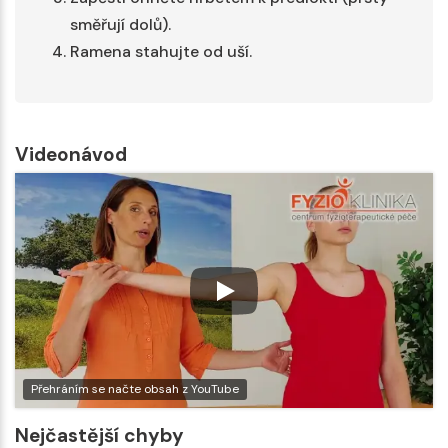
směřují dolů).
Ramena stahujte od uší.
Videonávod
Přehráním se načte obsah z YouTube
Nejčastější chyby