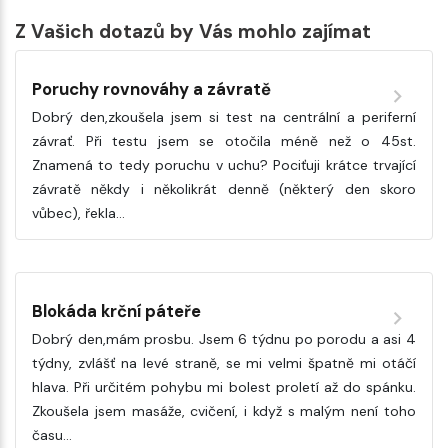
Z Vašich dotazů by Vás mohlo zajímat
Poruchy rovnováhy a závratě
Dobrý den,zkoušela jsem si test na centrální a periferní
závrať. Při testu jsem se otočila méně než o 45st.
Znamená to tedy poruchu v uchu? Pociťuji krátce trvající
závratě někdy i několikrát denně (některý den skoro
vůbec), řekla…
Blokáda krční páteře
Dobrý den,mám prosbu. Jsem 6 týdnu po porodu a asi 4
týdny, zvlášť na levé straně, se mi velmi špatně mi otáčí
hlava. Při určitém pohybu mi bolest proletí až do spánku.
Zkoušela jsem masáže, cvičení, i když s malým není toho
času…