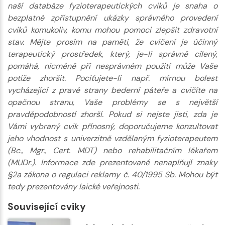
naší databáze fyzioterapeutických cviků je snaha o
bezplatné zpřístupnění ukázky správného provedení
cviků komukoliv, komu mohou pomoci zlepšit zdravotní
stav. Mějte prosím na paměti, že cvičení je účinný
terapeutický prostředek, který, je-li správně cílený,
pomáhá, nicméně při nesprávném použití může Vaše
potíže zhoršit. Pociťujete-li např. mírnou bolest
vycházející z pravé strany bederní páteře a cvičíte na
opačnou stranu, Vaše problémy se s největší
pravděpodobností zhorší. Pokud si nejste jisti, zda je
Vámi vybraný cvik přínosný, doporučujeme konzultovat
jeho vhodnost s univerzitně vzdělaným fyzioterapeutem
(Bc., Mgr., Cert. MDT) nebo rehabilitačním lékařem
(MUDr.). Informace zde prezentované nenaplňují znaky
§2a zákona o regulaci reklamy č. 40/1995 Sb. Mohou být
tedy prezentovány laické veřejnosti.
Související cviky