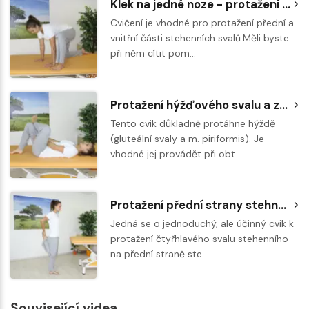
Klek na jedné noze - protažení přední a vnitřní části stehenního svalu
Cvičení je vhodné pro protažení přední a
vnitřní části stehenních svalů.Měli byste
při něm cítit pom…
Protažení hýžďového svalu a zvýšení rozsahu pohyblivosti kyčlí
Tento cvik důkladně protáhne hýždě
(gluteální svaly a m. piriformis). Je
vhodné jej provádět při obt…
Protažení přední strany stehna ve stoji
Jedná se o jednoduchý, ale účinný cvik k
protažení čtyřhlavého svalu stehenního
na přední straně ste…
Související videa