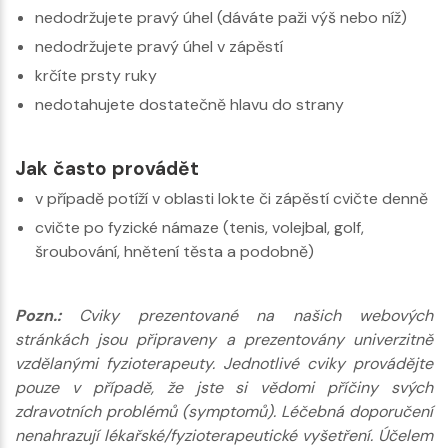
nedodržujete pravý úhel (dáváte paži výš nebo níž)
nedodržujete pravý úhel v zápěstí
krčíte prsty ruky
nedotahujete dostatečně hlavu do strany
Jak často provádět
v případě potíží v oblasti lokte či zápěstí cvičte denně
cvičte po fyzické námaze (tenis, volejbal, golf,
šroubování, hnětení těsta a podobně)
Pozn.:
Cviky prezentované na našich webových
stránkách jsou připraveny a prezentovány univerzitně
vzdělanými fyzioterapeuty. Jednotlivé cviky provádějte
pouze v případě, že jste si vědomi příčiny svých
zdravotních problémů (symptomů). Léčebná doporučení
nenahrazují lékařské/fyzioterapeutické vyšetření. Účelem