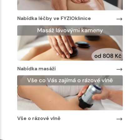
Nabídka léčby ve FYZIOklinice
Nabíd
Nabíd
Nabídka masáží
Vše o rázové vlně