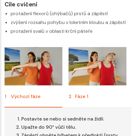
Cíle cvičení
protažení flexorů (ohýbačů) prstů a zápěstí
zvýšení rozsahu pohybu v loketním kloubu a zápěstí
protažení svalů v oblasti krční páteře
1
Výchozí fáze
2
Fáze 1
Postavte se nebo si sedněte na židli.
Upažte do 90° vůči tělu.
Zápěstí ohněte hřbetem k předloktí (prsty