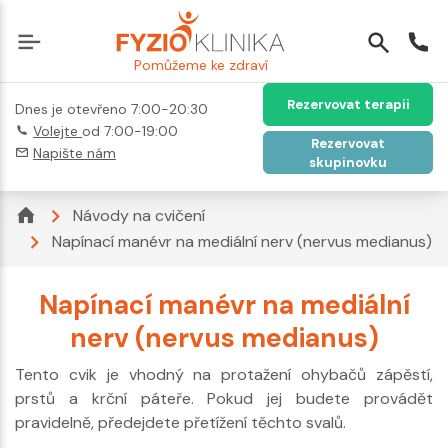
Pomůžeme ke zdraví
Rezervovat terapii
Dnes je otevřeno 7:00-20:30
Volejte
od 7:00-19:00
Rezervovat
Napište nám
skupinovku
Návody na cvičení
Napínací manévr na mediální nerv (nervus medianus)
Napínací manévr na mediální
nerv (nervus medianus)
Tento cvik je vhodný na protažení ohybačů zápěstí,
prstů a krční páteře. Pokud jej budete provádět
pravidelně, předejdete přetížení těchto svalů.