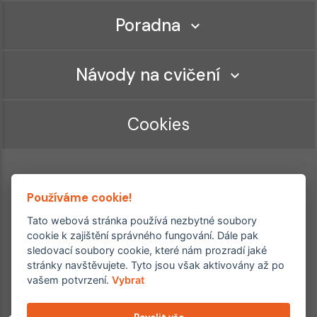
Poradna
Návody na cvičení
Cookies
Používáme cookie!
Tato webová stránka používá nezbytné soubory
cookie k zajištění správného fungování. Dále pak
sledovací soubory cookie, které nám prozradí jaké
Ordinace roku
Rehabilitační ordinace
stránky navštěvujete. Tyto jsou však aktivovány až po
2. místo – 2017/2019
vašem potvrzení.
Vybrat
3. místo – 2018