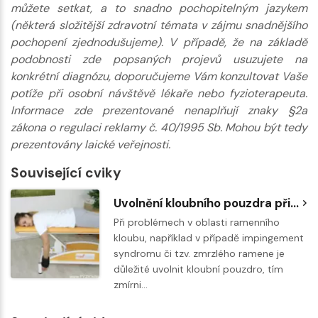
můžete setkat, a to snadno pochopitelným jazykem
(některá složitější zdravotní témata v zájmu snadnějšího
pochopení zjednodušujeme). V případě, že na základě
podobnosti zde popsaných projevů usuzujete na
konkrétní diagnózu, doporučujeme Vám konzultovat Vaše
potíže při osobní návštěvě lékaře nebo fyzioterapeuta.
Informace zde prezentované nenaplňují znaky §2a
zákona o regulaci reklamy č. 40/1995 Sb. Mohou být tedy
prezentovány laické veřejnosti.
Související cviky
Uvolnění kloubního pouzdra při zmrzlém rameni
Při problémech v oblasti ramenního
kloubu, například v případě impingement
syndromu či tzv. zmrzlého ramene je
důležité uvolnit kloubní pouzdro, tím
zmírni…