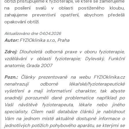
obtíží přistupujeme k fyzioterapii, ve které se zaměřujeme
na posílení svalů v oblasti postiženého kloubu,
zahajujeme preventivní opatření, abychom předešli
opakování obtíží.
Aktualizováno dne 04.04.2026
Autor:
FYZIOklinika s.r.o., Praha
Zdroj:
Dlouholetá odborná praxe v oboru fyzioterapie,
vzdělávání v oblasti fyzioterapie; Dylevský, Funkční
anatomie, Grada 2007
Pozn.:
Články prezentované na webu FYZIOklinika.cz
nenahrazují odborné lékařské/fyzioterapeutické
vyšetření a mají informativní charakter, tak abyste
snadněji porozuměli dané problematice například po
Vaší návštěvě fyzioterapeuta, lékaře nebo jiného
specialisty. Cílem naší databáze článků je nabídnout
Vám na jednom místě aktuálně dostupné informace o
jednotlivých potížích pohybového aparátu, se kterými se