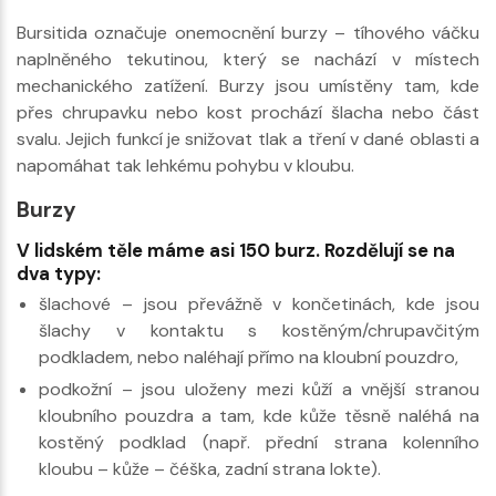
Bursitida označuje onemocnění burzy – tíhového váčku
naplněného tekutinou, který se nachází v místech
mechanického zatížení. Burzy jsou umístěny tam, kde
přes chrupavku nebo kost prochází šlacha nebo část
svalu. Jejich funkcí je snižovat tlak a tření v dané oblasti a
napomáhat tak lehkému pohybu v kloubu.
Burzy
V lidském těle máme asi 150 burz. Rozdělují se na
dva typy:
šlachové – jsou převážně v končetinách, kde jsou
šlachy v kontaktu s kostěným/chrupavčitým
podkladem, nebo naléhají přímo na kloubní pouzdro,
podkožní – jsou uloženy mezi kůží a vnější stranou
kloubního pouzdra a tam, kde kůže těsně naléhá na
kostěný podklad (např. přední strana kolenního
kloubu – kůže – čéška, zadní strana lokte).