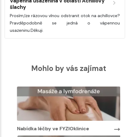
Vápenná usazenina v oblasti Achillovy
šlachy
Prosím,lze rázovou vlnou odstranit otok na achillovce?
Pravděpodobně se jedná o vápennou
usazeninu.Děkuji.
Mohlo by vás zajímat
Nabídka léčby ve FYZIOklinice
Nabíd