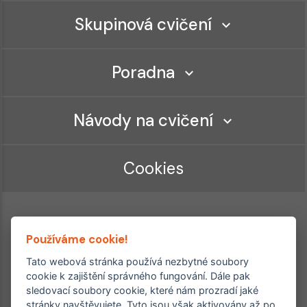
Skupinová cvičení
Poradna
Návody na cvičení
Cookies
Používáme cookie!
Tato webová stránka používá nezbytné soubory
cookie k zajištění správného fungování. Dále pak
sledovací soubory cookie, které nám prozradí jaké
Ordinace roku
Rehabilitační ordinace
stránky navštěvujete. Tyto jsou však aktivovány až po