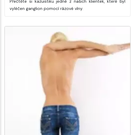
Přečtěte si kazuistiku jedné z našich klientek, které byl
vyléčen ganglion pomocí rázové vlny.