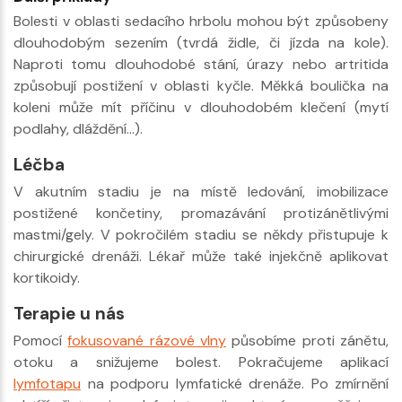
Bolesti v oblasti sedacího hrbolu mohou být způsobeny
dlouhodobým sezením (tvrdá židle, či jízda na kole).
Naproti tomu dlouhodobé stání, úrazy nebo artritida
způsobují postižení v oblasti kyčle. Měkká boulička na
koleni může mít příčinu v dlouhodobém klečení (mytí
podlahy, dláždění…).
Léčba
V akutním stadiu je na místě ledování, imobilizace
postižené končetiny, promazávání protizánětlivými
mastmi/gely. V pokročilém stadiu se někdy přistupuje k
chirurgické drenáži. Lékař může také injekčně aplikovat
kortikoidy.
Terapie u nás
Pomocí
fokusované rázové vlny
působíme proti zánětu,
otoku a snižujeme bolest. Pokračujeme aplikací
lymfotapu
na podporu lymfatické drenáže. Po zmírnění