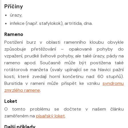
Příčiny
úrazy,
infekce (např. stafylokok), artritida, dna.
Rameno
Postižení burz v oblasti ramenního kloubu obvykle
způsobuje přetěžování – opakované pohyby do
vzpažení, prudké švihové pohyby, ale také úrazy, pády na
rameno apod. Současně může být postižena také
rotátorová manžeta (svaly upínající se na hlavici pažní
kosti, které zvedají horní končetinu nad 60 stupňů).
Bursitida v rameni může přispět ke vzniku
syndromu
zmrzlého ramene
.
Loket
O tomto problému se dočtete v našem článku
zaměřeném na
písařský loket
.
Další příklady