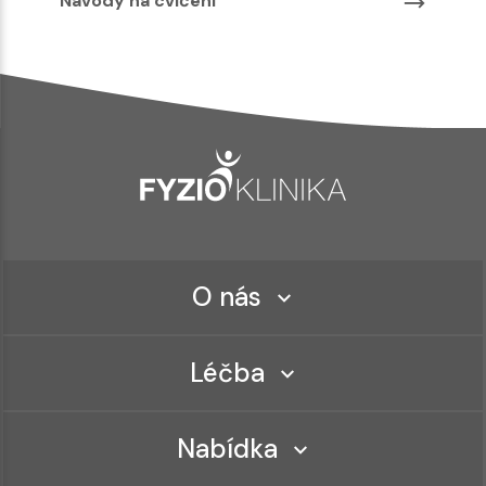
Návody na cvičení
O nás
Léčba
Nabídka