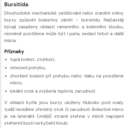
Bursitida
Dlouhodobé mechanické zatěžování nebo zranění stěny
burzy způsobí bolestivý zánět – bursitidu. Nejčastěji
bývají zasaženy oblasti ramenního a kolenního kloubu,
nicméně postižena může být i pata, sedací hrbol a další
místa.
Příznaky
tupá bolest, ztuhlost,
omezení pohybu,
zhoršení bolesti při pohybu nebo tlaku na postižené
místo,
lokální otok a zvýšená teplota, zarudnutí.
V oblasti kyčle jsou burzy uloženy hluboko pod svaly,
tudíž nevidíme zřetelný otok či zarudnutí. Bolestivé místo
je na laterální (vnější) straně stehna v místě napojení
stehenní kosti na kyčelní kloub.