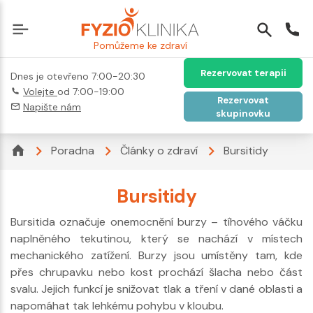
Pomůžeme ke zdraví
Rezervovat terapii
Dnes je otevřeno 7:00-20:30
Volejte
od 7:00-19:00
Rezervovat
Napište nám
skupinovku
Poradna
Články o zdraví
Bursitidy
Bursitidy
Bursitida označuje onemocnění burzy – tíhového váčku
naplněného tekutinou, který se nachází v místech
mechanického zatížení. Burzy jsou umístěny tam, kde
přes chrupavku nebo kost prochází šlacha nebo část
svalu. Jejich funkcí je snižovat tlak a tření v dané oblasti a
napomáhat tak lehkému pohybu v kloubu.