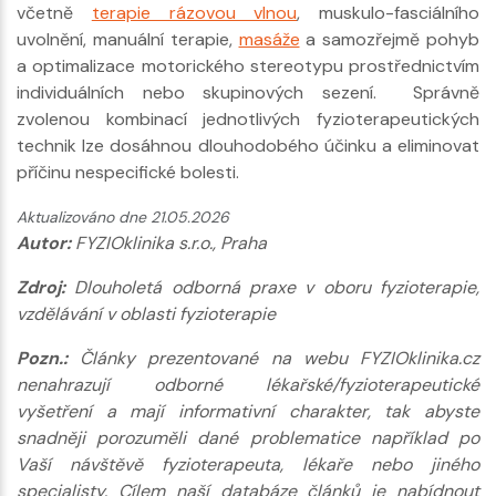
včetně
terapie rázovou vlnou
, muskulo-fasciálního
uvolnění, manuální terapie,
masáže
a samozřejmě pohyb
a optimalizace motorického stereotypu prostřednictvím
individuálních nebo skupinových sezení. Správně
zvolenou kombinací jednotlivých fyzioterapeutických
technik lze dosáhnou dlouhodobého účinku a eliminovat
příčinu nespecifické bolesti.
Aktualizováno dne 21.05.2026
Autor:
FYZIOklinika s.r.o., Praha
Zdroj:
Dlouholetá odborná praxe v oboru fyzioterapie,
vzdělávání v oblasti fyzioterapie
Pozn.:
Články prezentované na webu FYZIOklinika.cz
nenahrazují odborné lékařské/fyzioterapeutické
vyšetření a mají informativní charakter, tak abyste
snadněji porozuměli dané problematice například po
Vaší návštěvě fyzioterapeuta, lékaře nebo jiného
specialisty. Cílem naší databáze článků je nabídnout