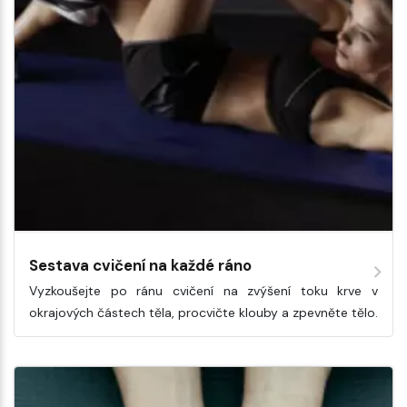
Sestava cvičení na každé ráno
Vyzkoušejte po ránu cvičení na zvýšení toku krve v
okrajových částech těla, procvičte klouby a zpevněte tělo.