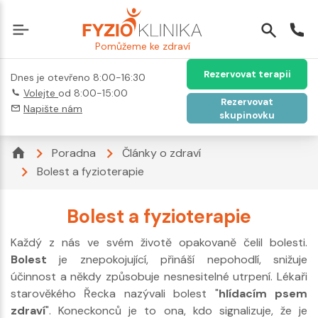
Pomůžeme ke zdraví
Rezervovat terapii
Dnes je otevřeno 8:00-16:30
Volejte
od 8:00-15:00
Rezervovat
Napište nám
skupinovku
Poradna
Články o zdraví
Bolest a fyzioterapie
Bolest a fyzioterapie
Každý z nás ve svém životě opakovaně čelil bolesti.
Bolest
je znepokojující, přináší nepohodlí, snižuje
účinnost a někdy způsobuje nesnesitelné utrpení. Lékaři
starověkého Řecka nazývali bolest "
hlídacím psem
zdraví
". Koneckonců je to ona, kdo signalizuje, že je