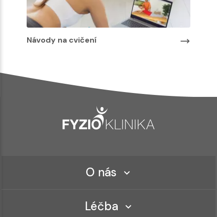
Návody na cvičení
O nás
Léčba