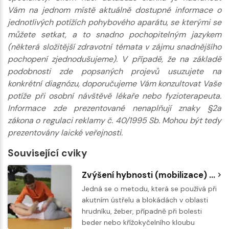
Vám na jednom místě aktuálně dostupné informace o
jednotlivých potížích pohybového aparátu, se kterými se
můžete setkat, a to snadno pochopitelným jazykem
(některá složitější zdravotní témata v zájmu snadnějšího
pochopení zjednodušujeme). V případě, že na základě
podobnosti zde popsaných projevů usuzujete na
konkrétní diagnózu, doporučujeme Vám konzultovat Vaše
potíže při osobní návštěvě lékaře nebo fyzioterapeuta.
Informace zde prezentované nenaplňují znaky §2a
zákona o regulaci reklamy č. 40/1995 Sb. Mohou být tedy
prezentovány laické veřejnosti.
Související cviky
Zvýšení hybnosti (mobilizace) bederní páteře s fyzioterapeutem
Jedná se o metodu, která se používá při
akutním ústřelu a blokádách v oblasti
hrudníku, žeber, případně při bolesti
beder nebo křížokyčelního kloubu