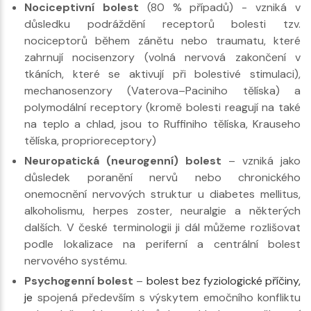
Nociceptivní bolest
(80 % případů) - vzniká v
důsledku podráždění receptorů bolesti tzv.
nociceptorů během zánětu nebo traumatu, které
zahrnují nocisenzory (volná nervová zakončení v
tkáních, které se aktivují při bolestivé stimulaci),
mechanosenzory (Vaterova–Paciniho tělíska) a
polymodální receptory (kromě bolesti reagují na také
na teplo a chlad, jsou to Ruffiniho tělíska, Krauseho
tělíska, proprioreceptory)
Neuropatická (neurogenní) bolest
– vzniká jako
důsledek poranění nervů nebo chronického
onemocnění nervových struktur u diabetes mellitus,
alkoholismu, herpes zoster, neuralgie a některých
dalších. V české terminologii ji dál můžeme rozlišovat
podle lokalizace na periferní a centrální bolest
nervového systému.
Psychogenní bolest
–
bolest bez fyziologické příčiny,
je
spojená především s výskytem emočního konfliktu