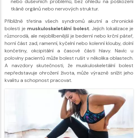
nebo duševních problémů, bez ohledu na poškození
tkáně orgánů nebo nervových struktur.
Přibližně třetina všech syndromů akutní a chronické
bolesti je
muskuloskeletální bolest
. Jejich lokalizace je
různorodá, ale nejoblíbenější je bederní nebo krční páteř,
horní část zad, ramenní, kyčelní nebo kolenní klouby, dolní
končetiny, okcipitální a časové části hlavy. Navíc u
poloviny pacientů může bolest rušit v několika oblastech.
A navzdory skutečnosti, že muskuloskeletální bolest
nepředstavuje ohrožení života, může výrazně snížit jeho
kvalitu a schopnost pracovat.