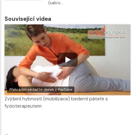
(sakro…
Související videa
Přehráním se načte obsah z YouTube
Zvýšení hybnosti (mobilizace) bederní páteře s
fyzioterapeutem