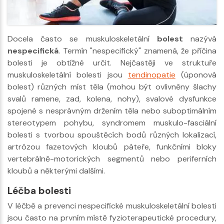
Docela často se muskuloskeletální
bolest
nazývá
nespecifická
. Termín "nespecifický" znamená, že příčina
bolesti je obtížné určit. Nejčastěji ve struktuře
muskuloskeletální bolesti jsou
tendinopatie
(úponová
bolest) různých míst těla (mohou být ovlivněny šlachy
svalů ramene, zad, kolena, nohy), svalové dysfunkce
spojené s nesprávným držením těla nebo suboptimálním
stereotypem pohybu, syndromem muskulo-fasciální
bolesti s tvorbou spouštěcích bodů různých lokalizací,
artrózou fazetových kloubů páteře, funkčními bloky
vertebrálně-motorických segmentů nebo periferních
kloubů a některými dalšími.
Léčba bolesti
V léčbě a prevenci nespecifické muskuloskeletální bolesti
jsou často na prvním místě fyzioterapeutické procedury,