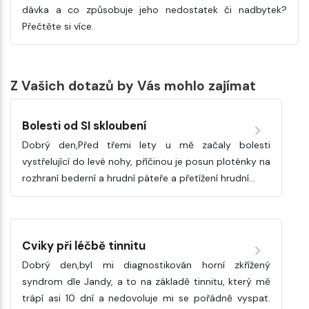
dávka a co způsobuje jeho nedostatek či nadbytek?
Přečtěte si více.
Z Vašich dotazů by Vás mohlo zajímat
Bolesti od SI skloubení
Dobrý den,Před třemi lety u mě začaly bolesti
vystřelující do levé nohy, příčinou je posun ploténky na
rozhraní bederní a hrudní páteře a přetížení hrudní…
Cviky při léčbě tinnitu
Dobrý den,byl mi diagnostikován horní zkřížený
syndrom dle Jandy, a to na základě tinnitu, který mě
trápí asi 10 dní a nedovoluje mi se pořádně vyspat.