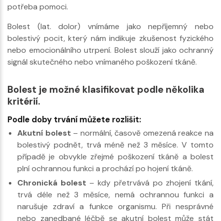
potřeba pomoci.
Bolest (lat. dolor) vnímáme jako nepříjemný nebo
bolestivý pocit, který nám indikuje zkušenost fyzického
nebo emocionálního utrpení. Bolest slouží jako ochranný
signál skutečného nebo vnímaného poškození tkáně.
Bolest je možné klasifikovat podle několika
kritérií.
Podle doby trvání můžete rozlišit:
Akutní bolest
– normální, časově omezená reakce na
bolestivý podnět, trvá méně než 3 měsíce. V tomto
případě je obvykle zřejmé poškození tkáně a bolest
plní ochrannou funkci a prochází po hojení tkáně.
Chronická bolest
– kdy přetrvává po zhojení tkání,
trvá déle než 3 měsíce, nemá ochrannou funkci a
narušuje zdraví a funkce organismu. Při nesprávné
nebo zanedbané léčbě se akutní bolest může stát