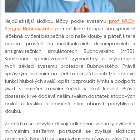
Nejdůležitější složkou léčby podle systému
prof. MUDr.
Sergeje Bubnovského
pomocí kineziterapie jsou speciální
léčebná cvičení bezpečná pro naše klouby a páteř, která
pacient provádí na multifunkčních dekompresních a
antigravitačních simulátorech Bubnovského (MTB).
Kombinace specializované gymnastiky a kryoterapie
tvoří základ systému profesora Bubnovského. Právě
správným cvičením na těchto simulátorech lze obnovit
funkci hlubokých svalů, opět rozproudit lymfu a podpořit
život v jemném krevním řečišti v okolí kloubů. Právě
dostatek krve dodává našim svalům dostatek stopových
prvků a kyslíku a pomáhá nám obnovit pohyblivost
kloubů.
Zpočátku se obvykle dávají odlehčené varianty cvičení s
minimálním zatížením, postupně se zvyšuje složitost
programů. Simulátory jsou vybaveny různými závažími a