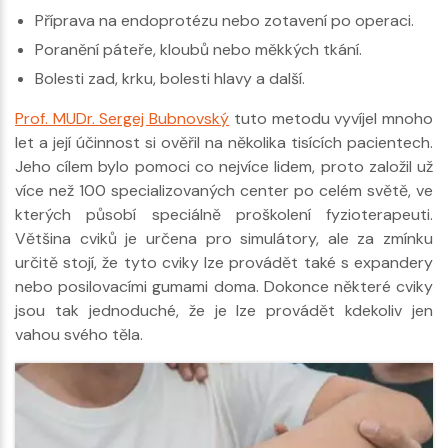
Příprava na endoprotézu nebo zotavení po operaci.
Poranění páteře, kloubů nebo měkkých tkání.
Bolesti zad, krku, bolesti hlavy a další.
Prof. MUDr. Sergej Bubnovský
tuto metodu vyvíjel mnoho
let a její účinnost si ověřil na několika tisících pacientech.
Jeho cílem bylo pomoci co nejvíce lidem, proto založil už
více než 100 specializovaných center po celém světě, ve
kterých působí speciálně proškolení fyzioterapeuti.
Většina cviků je určena pro simulátory, ale za zmínku
určitě stojí, že tyto cviky lze provádět také s expandery
nebo posilovacími gumami doma. Dokonce některé cviky
jsou tak jednoduché, že je lze provádět kdekoliv jen
vahou svého těla.