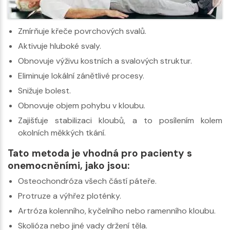
Zmírňuje křeče povrchových svalů.
Aktivuje hluboké svaly.
Obnovuje výživu kostních a svalových struktur.
Eliminuje lokální zánětlivé procesy.
Snižuje bolest.
Obnovuje objem pohybu v kloubu.
Zajišťuje stabilizaci kloubů, a to posílením kolem
okolních měkkých tkání.
Tato metoda je vhodná pro pacienty s
onemocněními, jako jsou:
Osteochondróza všech částí páteře.
Protruze a výhřez ploténky.
Artróza kolenního, kyčelního nebo ramenního kloubu.
Skolióza nebo jiné vady držení těla.