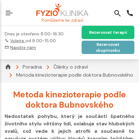
Pomůžeme ke zdraví
Rezervovat terapii
Dnes je otevřeno 8:00-16:30
Volejte
od 8:00-15:00
Rezervovat
Napište nám
skupinovku
Poradna
Články o zdraví
Metoda kinezioterapie podle doktora Bubnovského
Metoda kinezioterapie podle
doktora Bubnovského
Nedostatek pohybu, který je součástí špatného
životního stylu většiny lidí, oslabuje stav hlubokých
svalů, což vede k jejich atrofii a současně to
narušuje systém výživy kloubů krevním řečištěm.