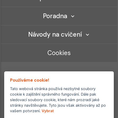
Poradna
Návody na cvičení
Cookies
Používáme cookie!
Tato webová stránka používá nezbytné soubory
cookie k zajištění správného fungování. Dále pak
sledovací soubory cookie, které nám prozradí jaké
Ordinace roku
Rehabilitační ordinace
stránky navštěvujete. Tyto jsou však aktivovány až po
2. místo – 2017/2019
vašem potvrzení.
Vybrat
3. místo – 2018