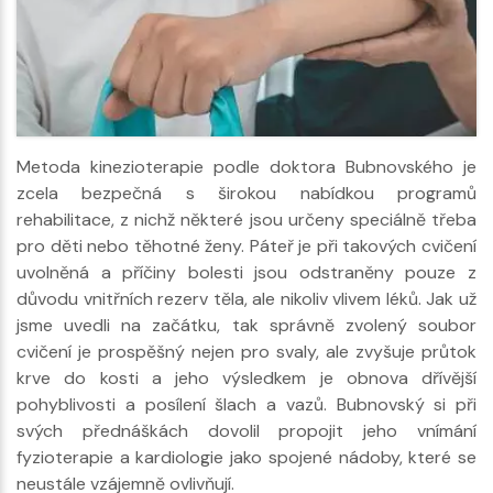
Metoda kinezioterapie podle doktora Bubnovského je
zcela bezpečná s širokou nabídkou programů
rehabilitace, z nichž některé jsou určeny speciálně třeba
pro děti nebo těhotné ženy. Páteř je při takových cvičení
uvolněná a příčiny bolesti jsou odstraněny pouze z
důvodu vnitřních rezerv těla, ale nikoliv vlivem léků. Jak už
jsme uvedli na začátku, tak správně zvolený soubor
cvičení je prospěšný nejen pro svaly, ale zvyšuje průtok
krve do kosti a jeho výsledkem je obnova dřívější
pohyblivosti a posílení šlach a vazů. Bubnovský si při
svých přednáškách dovolil propojit jeho vnímání
fyzioterapie a kardiologie jako spojené nádoby, které se
neustále vzájemně ovlivňují.