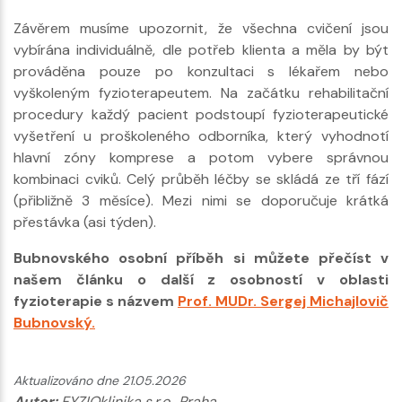
Závěrem musíme upozornit, že všechna cvičení jsou
vybírána individuálně, dle potřeb klienta a měla by být
prováděna pouze po konzultaci s lékařem nebo
vyškoleným fyzioterapeutem. Na začátku rehabilitační
procedury každý pacient podstoupí fyzioterapeutické
vyšetření u proškoleného odborníka, který vyhodnotí
hlavní zóny komprese a potom vybere správnou
kombinaci cviků. Celý průběh léčby se skládá ze tří fází
(přibližně 3 měsíce). Mezi nimi se doporučuje krátká
přestávka (asi týden).
Bubnovského osobní příběh si můžete přečíst v
našem článku o další z osobností v oblasti
fyzioterapie s názvem
Prof. MUDr. Sergej Michajlovič
Bubnovský.
Aktualizováno dne 21.05.2026
Autor:
FYZIOklinika s.r.o., Praha