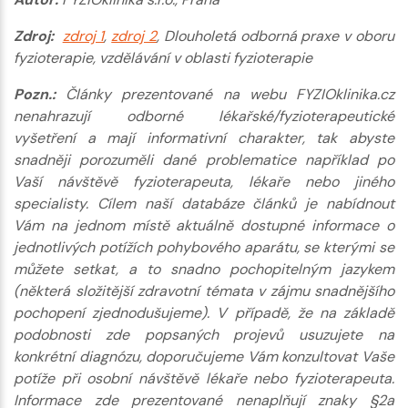
Zdroj:
zdroj 1
,
zdroj 2
, Dlouholetá odborná praxe v oboru
fyzioterapie, vzdělávání v oblasti fyzioterapie
Pozn.:
Články prezentované na webu FYZIOklinika.cz
nenahrazují odborné lékařské/fyzioterapeutické
vyšetření a mají informativní charakter, tak abyste
snadněji porozuměli dané problematice například po
Vaší návštěvě fyzioterapeuta, lékaře nebo jiného
specialisty. Cílem naší databáze článků je nabídnout
Vám na jednom místě aktuálně dostupné informace o
jednotlivých potížích pohybového aparátu, se kterými se
můžete setkat, a to snadno pochopitelným jazykem
(některá složitější zdravotní témata v zájmu snadnějšího
pochopení zjednodušujeme). V případě, že na základě
podobnosti zde popsaných projevů usuzujete na
konkrétní diagnózu, doporučujeme Vám konzultovat Vaše
potíže při osobní návštěvě lékaře nebo fyzioterapeuta.
Informace zde prezentované nenaplňují znaky §2a