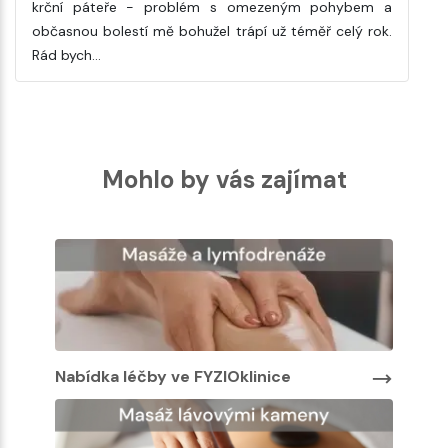
krční páteře - problém s omezeným pohybem a
občasnou bolestí mě bohužel trápí už téměř celý rok.
Rád bych…
Mohlo by vás zajímat
Nabídka léčby ve FYZIOklinice
Nabíd