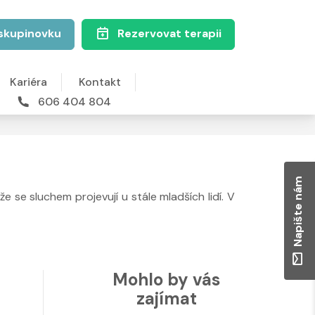
skupinovku
Rezervovat terapii
Kariéra
Kontakt
606 404 804
Napište nám
e se sluchem projevují u stále mladších lidí. V
Mohlo by vás
zajímat