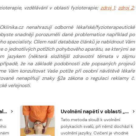
oterapie, vzdělávání v oblasti fyzioterapie;
zdroj 1
;
zdroj 2
;
inika.cz nenahrazují odborné lékařské/fyzioterapeutické
k abyste snadněji porozuměli dané problematice například po
ého specialisty. Cílem naší databáze článků je nabídnout Vám
 o jednotlivých potížích pohybového aparátu, se kterými se
m jazykem (některá složitější zdravotní témata v zájmu
případě, že na základě podobnosti zde popsaných projevů
eme Vám konzultovat Vaše potíže při osobní návštěvě lékaře
tované nenaplňují znaky §2a zákona o regulaci reklamy č.
ké veřejnosti.
Uvolnění obličejového svalstva
Uvolnění napětí v oblasti „ohryzku“
ím
Tato metoda slouží k uvolnění
vého
polykacích svalů, při němž dochází k
šeném
uvolnění jazylky. Cvičení je vhodné