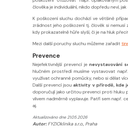
poškození “otužovat” např. opakovaným posle
člověka je individuální, nikdo dopředu neví, jak
K poškození sluchu dochází ve většině přípa
zrádnost jeho poškození tj. člověk si nemusí 
kdy prokazatelně hůře slyší, či je na hluk přecitl
Mezi další poruchy sluchu můžeme zařadit
tin
Prevence
Nejefektivnější prevencí je
nevystavování 
hlučném prostředí musíme vystavovat např. kv
využívat ochranné pomůcky, nebo si dělat víc
Další prevencí jsou
aktivity v přírodě, kde 
doporučují jako určitou prevenci proti hluku
vlivem nadměrně vyplavuje. Patří sem např. ce
aj.
Aktualizováno dne 21.05.2026
Autor:
FYZIOklinika s.r.o., Praha