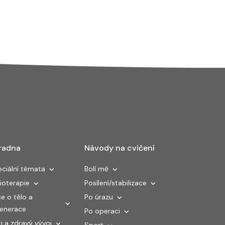
radna
Návody na cvičení
ciální témata
Bolí mě
ioterapie
Posílení/stabilizace
e o tělo a
Po úrazu
generace
Po operaci
i a zdravý vývoj