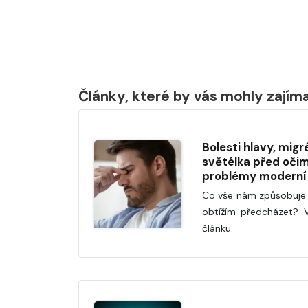
Články, které by vás mohly zajím
Bolesti hlavy, migr
světélka před očim
problémy moderní
Co vše nám způsobuje b
obtížím předcházet? 
článku.