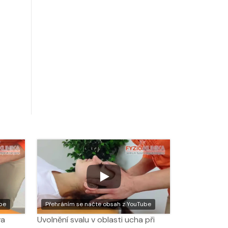
be
Přehráním se načte obsah z YouTube
va
Uvolnění svalu v oblasti ucha při