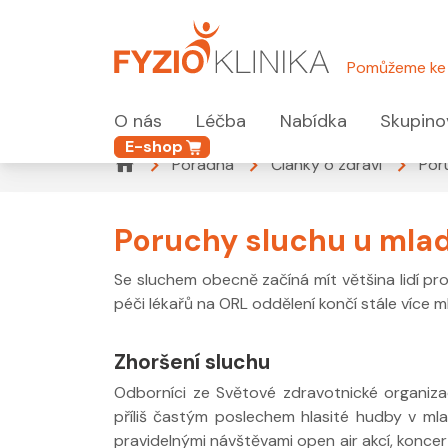
Pomůžeme ke 
O nás
Léčba
Nabídka
Skupino
E-shop
Poradna
Články o zdraví
Por
Poruchy sluchu u mlad
Se sluchem obecně začíná mít většina lidí prob
péči lékařů na ORL oddělení končí stále více mla
Zhoršení sluchu
Odborníci ze Světové zdravotnické organizac
příliš častým poslechem hlasité hudby v ml
pravidelnými návštěvami open air akcí, konce