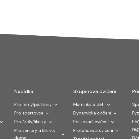
Nabídka
Skupinová cvičení
Po
Pro firmy/partnery
Maminky a děti
Spe
Pro sportovce
Dynamická cvičení
Fyz
Pro školy/školky
Posilovací cvičení
Péč
re
Pro seniory a klienty
Protahovací cvičení
doma
Dět