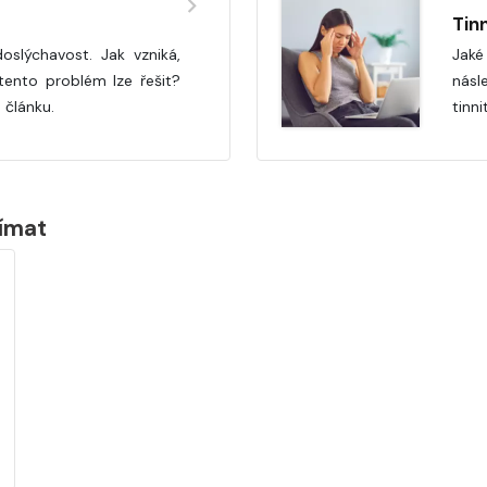
Tin
oslýchavost. Jak vzniká,
Jaké
 tento problém lze řešit?
násl
 článku.
tinni
jímat