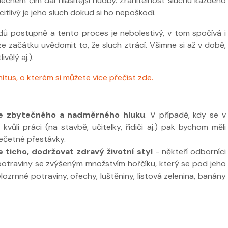
chem čím dál hlasitější hudby. Zranitelnost sluchu každého
 citlivý je jeho sluch dokud si ho nepoškodí.
dů postupně a tento proces je nebolestivý, v tom spočívá i
ze začátku uvědomit to, že sluch ztrácí. Všimne si až v době,
ivělý aj.).
nitus, o kterém si můžete více přečíst zde.
se zbytečného a nadměrného hluku
. V případě, kdy se v
ůli práci (na stavbě, učitelky, řidiči aj.) pak bychom měli
ečetné přestávky.
je ticho, dodržovat zdravý životní styl
- někteří odborníci
 potraviny se zvýšeným množstvím hořčíku, který se pod jeho
lozrnné potraviny, ořechy, luštěniny, listová zelenina, banány