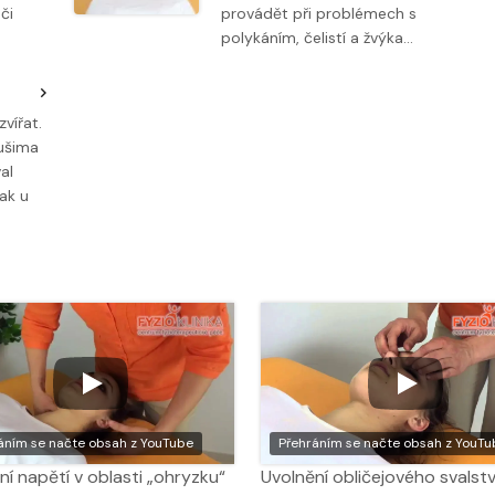
či
provádět při problémech s
polykáním, čelistí a žvýka…
vířat.
 ušima
al
šak u
áním se načte obsah z YouTube
Přehráním se načte obsah z YouTu
ní napětí v oblasti „ohryzku“
Uvolnění obličejového svalst