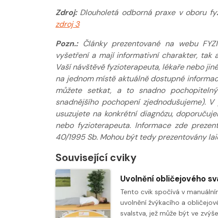
Zdroj:
Dlouholetá odborná praxe v oboru fyzi
zdroj 3
Pozn.:
Články prezentované na webu FYZIOkl
vyšetření a mají informativní charakter, ta
Vaší návštěvě fyzioterapeuta, lékaře nebo jin
na jednom místě aktuálně dostupné informace
můžete setkat, a to snadno pochopitelný
snadnějšího pochopení zjednodušujeme). V 
usuzujete na konkrétní diagnózu, doporučuj
nebo fyzioterapeuta. Informace zde prezen
40/1995 Sb. Mohou být tedy prezentovány laic
Související cviky
Tento cvik spočívá v manuáln
uvolnění žvýkacího a obličejo
svalstva, jež může být ve zvý