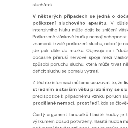
sluchátek.
V některých případech se jedná o doča
poškození sluchového aparátu.
V důsled
intenzivního hluku může dojít ke zničení v
Poškozené vláskové buňky nemají schopnost 
Nabídka léčby ve
Nabídka léčby
znamená trvalé poškození sluchu, neboť je na
FYZIOklinice
FYZIOklinice
jde pak dále do mozku. Objevuje se i “doča
dočasně přeruší nervové spoje mezi vlásk
způsobí poruchu sluchu, která může trvat něko
deficit sluchu se pomalu vytratí.
Z těchto informací můžeme usuzovat to, že
li
středním a starším věku problémy se sl
Nabídka masáží
Nabídka masá
predispozice k případnému vzniku poruch s
prodělané nemoci, prostředí,
kde se člově
Častý argument fanoušků hlasité hudby je t
výzkumem dosud potvrzený, hlasitá hudba můž