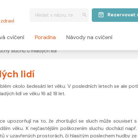
Rezervovat 
zdraví
vá cvičení
Poradna
Návody na cvičení
uchy sluchu u mladých lidí
ých lidí
lém okolo šedesáti let věku. V posledních letech se ale potíž
dých lidí ve věku 16 až 18 let.
e upozorňují na to, že zhoršující se sluch může souviset s
adším věku. K nejčastějším poškozením sluchu dochází např.
rtů v uzavřených prostorách, či hlasitým poslechem hudby ze