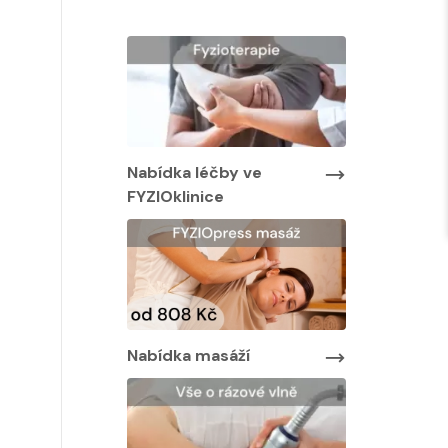
Nabídka léčby ve
Nabídka lé
FYZIOklinice
FYZIOklinic
y ve
Nabídka masáží
Nabídka ma
áží