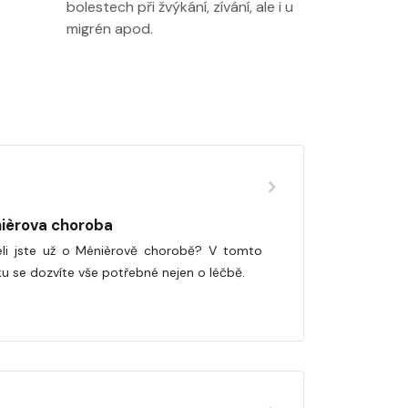
bolestech při žvýkání, zívání, ale i u
migrén apod.
ièrova choroba
eli jste už o Ménièrově chorobě? V tomto
ku se dozvíte vše potřebné nejen o léčbě.