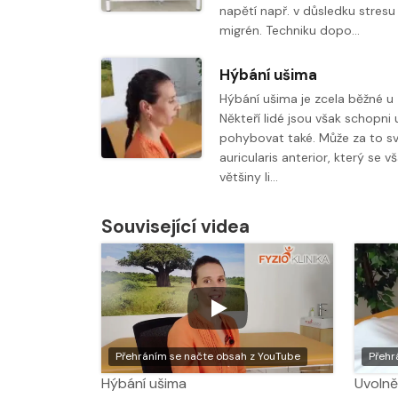
napětí např. v důsledku stresu 
migrén. Techniku dopo…
Hýbání ušima
Hýbání ušima je zcela běžné u z
Někteří lidé jsou však schopni
pohybovat také. Může za to sv
auricularis anterior, který se v
většiny li…
Související videa
Přehráním se načte obsah z YouTube
Přehr
Hýbání ušima
Uvolně