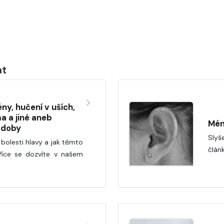
at
ény, hučení v uších,
a a jiné aneb
Mén
 doby
Slyš
olesti hlavy a jak těmto
člán
Více se dozvíte v našem