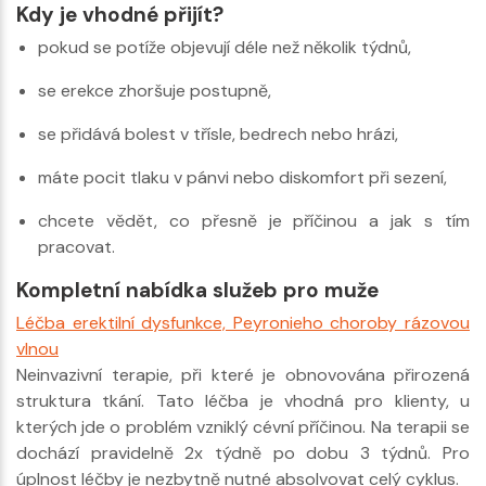
Kdy je vhodné přijít?
pokud se potíže objevují déle než několik týdnů,
se erekce zhoršuje postupně,
se přidává bolest v třísle, bedrech nebo hrázi,
máte pocit tlaku v pánvi nebo diskomfort při sezení,
chcete vědět, co přesně je příčinou a jak s tím
pracovat.
Kompletní nabídka služeb pro muže
Léčba erektilní dysfunkce, Peyronieho choroby rázovou
vlnou
Neinvazivní terapie, při které je obnovována přirozená
struktura tkání. Tato léčba je vhodná pro klienty, u
kterých jde o problém vzniklý cévní příčinou. Na terapii se
dochází pravidelně 2x týdně po dobu 3 týdnů. Pro
úplnost léčby je nezbytně nutné absolvovat celý cyklus.