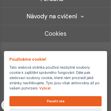
Návody na cvičení
Cookies
Používáme cookie!
Tato webová stránka používá nezbytné soubory
cookie k zajištění správného fungování. Dále pak
sledovací soubory cookie, které nám prozradí jaké
Ordinace roku
Rehabilitační ordinace
stránky navštěvujete. Tyto jsou však aktivovány až po
2. místo – 2017/2019
vašem potvrzení.
Vybrat
3. místo – 2018
Povolit vše
Copyright © 2011–2026 FYZIOklinika s.r.o.
Machkova 1642/2, Praha 4, Jižní Město – Chodov