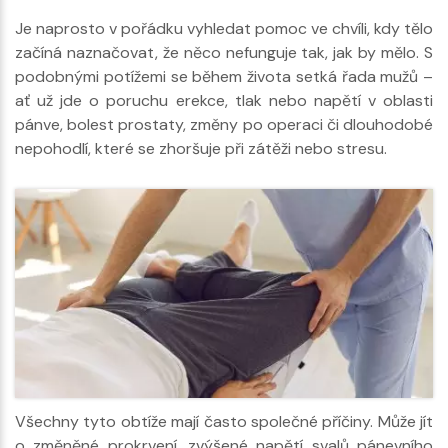
Je naprosto v pořádku vyhledat pomoc ve chvíli, kdy tělo
začíná naznačovat, že něco nefunguje tak, jak by mělo. S
podobnými potížemi se během života setká řada mužů –
ať už jde o poruchu erekce, tlak nebo napětí v oblasti
pánve, bolest prostaty, změny po operaci či dlouhodobé
nepohodlí, které se zhoršuje při zátěži nebo stresu.
Všechny tyto obtíže mají často společné příčiny. Může jít
o změněné prokrvení, zvýšené napětí svalů pánevního