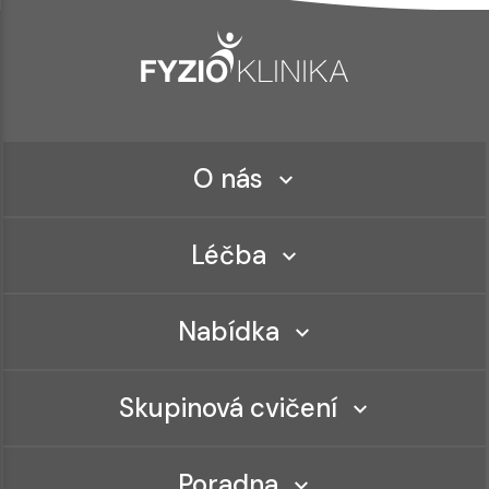
O nás
Léčba
Nabídka
Skupinová cvičení
Poradna