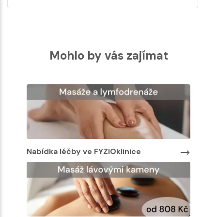
Mohlo by vás zajímat
Nabídka léčby ve FYZIOklinice
Nabíd