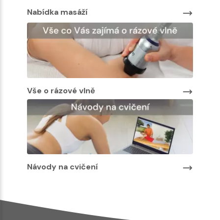
Nabíd
Nabídka masáží
Vše o rázové vlně
Návody na cvičení