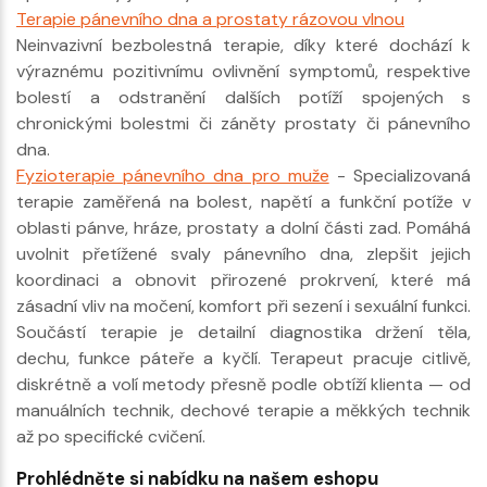
Terapie pánevního dna a prostaty rázovou vlnou
Neinvazivní bezbolestná terapie, díky které dochází k
výraznému pozitivnímu ovlivnění symptomů, respektive
bolestí a odstranění dalších potíží spojených s
chronickými bolestmi či záněty prostaty či pánevního
dna.
Fyzioterapie pánevního dna pro muže
- Specializovaná
terapie zaměřená na bolest, napětí a funkční potíže v
oblasti pánve, hráze, prostaty a dolní části zad. Pomáhá
uvolnit přetížené svaly pánevního dna, zlepšit jejich
koordinaci a obnovit přirozené prokrvení, které má
zásadní vliv na močení, komfort při sezení i sexuální funkci.
Součástí terapie je detailní diagnostika držení těla,
dechu, funkce páteře a kyčlí. Terapeut pracuje citlivě,
diskrétně a volí metody přesně podle obtíží klienta — od
manuálních technik, dechové terapie a měkkých technik
až po specifické cvičení.
Prohlédněte si nabídku na našem eshopu