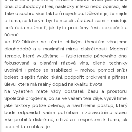
dna, dlouhodobý stres, následky infekcí nebo operací, ale
také o souhru více faktorů najednou. Důležité je, že nejde
o téma, se kterým byste museli zůstávat sami – existuje
celá řada možností, jak tyto problémy řešit bezpečně a
účinně.
Ve FYZIOklinice se těmto citlivým tématům věnujeme
dlouhodobě a s maximální mírou diskrétnosti. Moderní
terapie, které využíváme – fyzioterapie pánevního dna,
fokusovaná a planární rázová vlna, cílené techniky
uvolnění i práce se stabilizací – mohou pomoci snížit
bolest, zlepšit funkci tkání, podpořit prokrvení a přinést
úlevu, která má reálný dopad na kvalitu života.
Na vyšetření máte vždy dostatek času a prostoru.
Společně projdeme, co se ve vašem těle děje, vysvětlíme,
jaké faktory potíže ovlivňují, a navrhneme postup, který
bude odpovídat vašim potřebám i zdravotnímu stavu.
Vše probíhá diskrétně, citlivě a s respektem k tomu, jak
osobní tato oblast je.