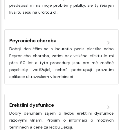
předepsal mi na moje problémy pilulky, ale ty řeší jen
kvalitu sexu na určitou d…
Peyronieho choroba
Dobrý den,léčím se s induratio penis plastika nebo
Peyronieho choroba, zatím bez velkého efektu.Je mi
přes 50 let a tyto procedury jsou pro mě značně
psychicky zatěžující, neboť podstupuji prozatím
aplikace ultrazvukem v kombinaci…
Erektilní dysfunkce
Dobrý den,mám zájem o léčbu erektilní dysfunkce
rázovými vlnami. Prosím o informaci o možných
termínech a ceně za léčbu.Děkuji.