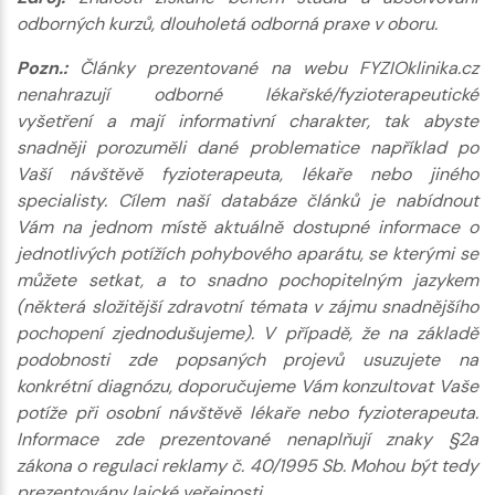
odborných kurzů, dlouholetá odborná praxe v oboru.
Pozn.:
Články prezentované na webu FYZIOklinika.cz
nenahrazují odborné lékařské/fyzioterapeutické
vyšetření a mají informativní charakter, tak abyste
snadněji porozuměli dané problematice například po
Vaší návštěvě fyzioterapeuta, lékaře nebo jiného
specialisty. Cílem naší databáze článků je nabídnout
Vám na jednom místě aktuálně dostupné informace o
jednotlivých potížích pohybového aparátu, se kterými se
můžete setkat, a to snadno pochopitelným jazykem
(některá složitější zdravotní témata v zájmu snadnějšího
pochopení zjednodušujeme). V případě, že na základě
podobnosti zde popsaných projevů usuzujete na
konkrétní diagnózu, doporučujeme Vám konzultovat Vaše
potíže při osobní návštěvě lékaře nebo fyzioterapeuta.
Informace zde prezentované nenaplňují znaky §2a
zákona o regulaci reklamy č. 40/1995 Sb. Mohou být tedy
prezentovány laické veřejnosti.