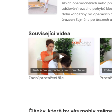
žilních onemocněních nebo pr
udržování rozsahu pohybů klo
dolní končetiny po operacích č
úrazech.Zejména po úrazech 
Související videa
Přehráním se načte obsah z YouTube
Přehr
Zadní protažení šíje
Protaž
Články, které by vás mohly zajím