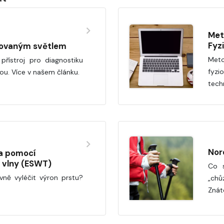
Met
Fyz
zovaným světlem
Meto
řístroj pro diagnostiku
fyzi
u. Více v našem článku.
tech
Nor
ba pomocí
 vlny (ESWT)
Co s
ivně vyléčit výron prstu?
„chů
Znát