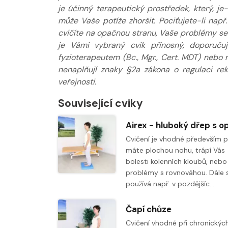
je účinný terapeutický prostředek, který, j
může Vaše potíže zhoršit. Pociťujete-li např
cvičíte na opačnou stranu, Vaše problémy se s
je Vámi vybraný cvik přínosný, doporuču
fyzioterapeutem (Bc., Mgr., Cert. MDT) nebo
nenaplňují znaky §2a zákona o regulaci re
veřejnosti.
Související cviky
Cvičení je vhodné především 
máte plochou nohu, trápí Vás
bolesti kolenních kloubů, neb
problémy s rovnováhou. Dále 
používá např. v pozdějšíc…
Čapí chůze
Cvičení vhodné při chronickýc