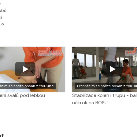
o
ubů
i
a o…
áním se načte obsah z YouTube
Přehráním se načte obsah z YouTu
ení svalů pod lebkou
Stabilizace kolen i trupu - ba
nákrok na BOSU
at