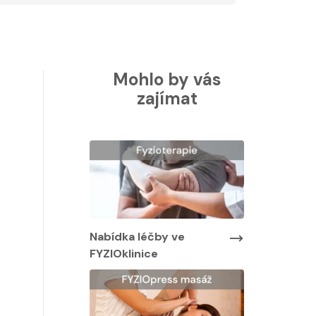
Mohlo by vás
zajímat
Nabídka léčby ve
Nabídka lé
FYZIOklinice
FYZIOklinic
y ve