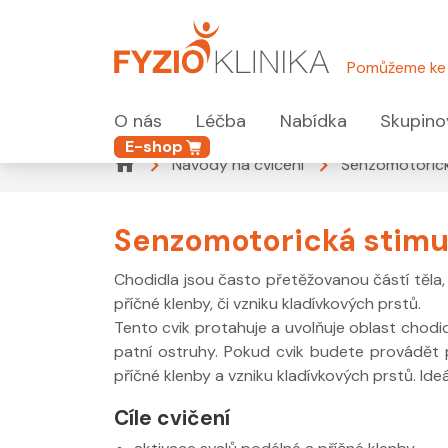
Pomůžeme ke 
O nás
Léčba
Nabídka
Skupino
E-shop
Návody na cvičení
Senzomotorick
Senzomotorická stimul
Chodidla jsou často přetěžovanou částí těla,
příčné klenby, či vzniku kladívkových prstů.
Tento cvik protahuje a uvolňuje oblast chodidl
patní ostruhy. Pokud cvik budete provádět p
příčné klenby a vzniku kladívkových prstů. Ide
Cíle cvičení