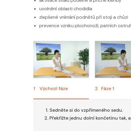
aktivace svalů podélné a příčné klenby
uvolnění oblasti chodidla
zlepšené vnímání podnětů při stoji a chůzi
prevence vzniku plochonoží, patních ostru
1
Výchozí fáze
2
Fáze 1
Sedněte si do vzpřímeného sedu.
Překřižte jednu dolní končetinu tak,