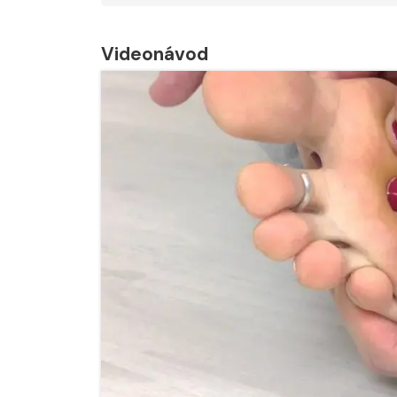
Videonávod
Nabídka léčby ve
Nabídka léčby
FYZIOklinice
FYZIOklinice