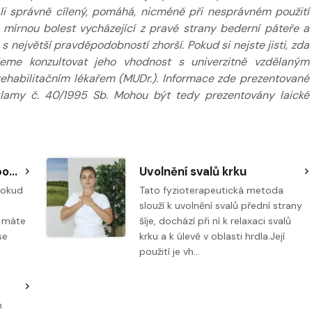
e-li správně cílený, pomáhá, nicméně při nesprávném použití
. mírnou bolest vycházející z pravé strany bederní páteře a
 největší pravděpodobností zhorší. Pokud si nejste jisti, zda
jeme konzultovat jeho vhodnost s univerzitně vzdělaným
 rehabilitačním lékařem (MUDr.). Informace zde prezentované
klamy č. 40/1995 Sb. Mohou být tedy prezentovány laické
Airex - hluboký dřep s oporou celých chodidel
Uvolnění svalů krku
pokud
Tato fyzioterapeutická metoda
slouží k uvolnění svalů přední strany
o máte
šíje, dochází při ní k relaxaci svalů
se
krku a k úlevě v oblasti hrdla.Její
použití je vh…
h