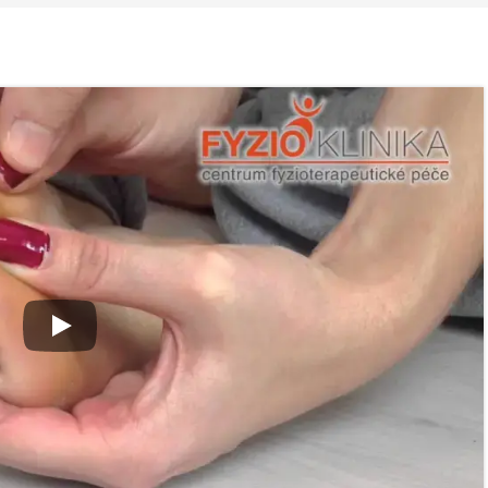
 ve
Nabídka léčby ve
Nabídka léčb
FYZIOklinice
FYZIOklinice