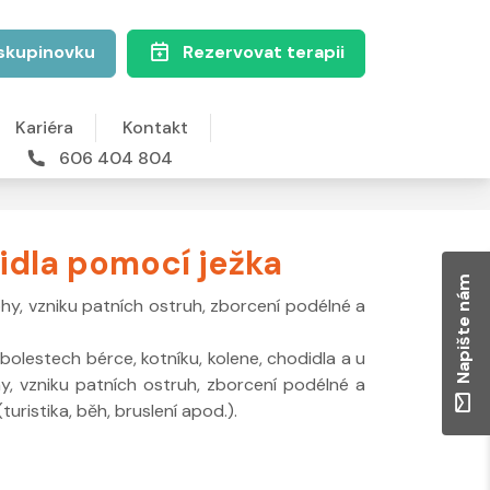
skupinovku
Rezervovat terapii
Kariéra
Kontakt
606 404 804
idla pomocí ježka
Napište nám
hy, vzniku patních ostruh, zborcení podélné a
 bolestech bérce, kotníku, kolene, chodidla a u
y, vzniku patních ostruh, zborcení podélné a
uristika, běh, bruslení apod.).