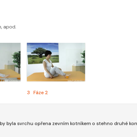
h, apod.
3
Fáze 2
 aby byla svrchu opřena zevním kotníkem o stehno druhé kon