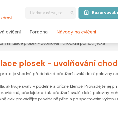
Rezervovat 
zdraví
vá cvičení
Poradna
Návody na cvičení
á stimulace plosek - uvolňování chodidla pomocí ježka
ace plosek - uvolňování chod
 proto je vhodné předcházet přetížení svalů dolní poloviny no
a, aktivuje svaly v podélné a příčné klenbě. Provádějte jej při
ravidelně, předejdete tak přetížení svalů dolní poloviny noh
álně cvik provádějte pravidelně před a po sportovním výkonu (t