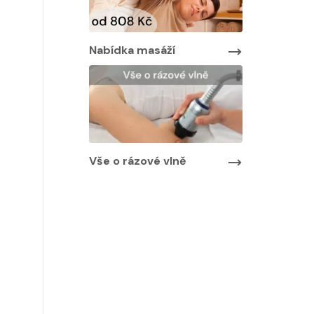
Nabídka masáží
Nabídka ma
áží
Vše o rázové vlně