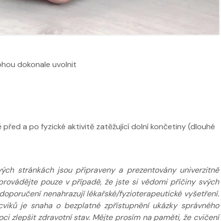
ží
Nabídka masáží
Nabídka mas
ohou dokonale uvolnit
 před a po fyzické aktivitě zatěžující dolní končetiny (dlouhé
ých stránkách jsou připraveny a prezentovány univerzitně
provádějte pouze v případě, že jste si vědomi příčiny svých
poručení nenahrazují lékařské/fyzioterapeutické vyšetření.
cviků je snaha o bezplatné zpřístupnění ukázky správného
 zlepšit zdravotní stav. Mějte prosím na paměti, že cvičení