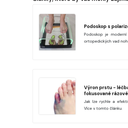
Podoskop s polari
Podoskop je moderní p
ortopedických vad noho
Výron prstu - léč
fokusované rázové
Jak lze rychle a efekt
Více v tomto článku.