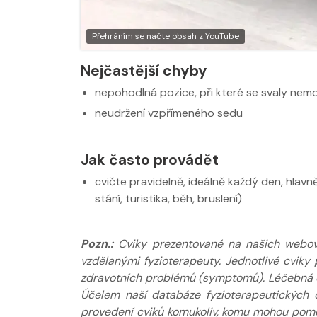
Nabídka masáží
Nabídka masá
Přehráním se načte obsah z YouTube
Nejčastější chyby
nepohodlná pozice, při které se svaly nem
neudržení vzpřímeného sedu
Jak často provádět
cvičte pravidelně, ideálně každý den, hlavně
stání, turistika, běh, bruslení)
Pozn.:
Cviky prezentované na našich webov
vzdělanými fyzioterapeuty. Jednotlivé cviky 
zdravotních problémů (symptomů). Léčebná do
Účelem naší databáze fyzioterapeutických 
provedení cviků komukoliv, komu mohou pomoci