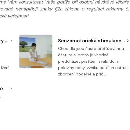
eme Vám konzultovat Vaše potíže při osobní návštěvě lékaře
tované nenaplňují znaky §2a zákona o regulaci reklamy č.
ké veřejnosti.
Protažení lýtka a Achillovy šlachy - modifikace na schodu
Senzomotorická stimulace plosek - uvolňování chodidla pomocí ježka
Chodidla jsou často přetěžovanou
částí těla, proto je vhodné
předcházet přetížení svalů dolní
ížení
poloviny nohy, vzniku patních ostruh,
zborcení podélné a příč…
ně
.