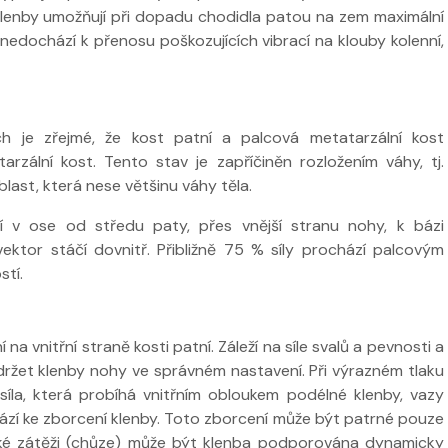
 klenby umožňují při dopadu chodidla patou na zem maximální
nedochází k přenosu poškozujících vibrací na klouby kolenní,
h je zřejmé, že kost patní a palcová metatarzální kost
 ve
tarzální kost. Tento stav je zapříčiněn rozložením váhy, tj.
blast, která nese většinu váhy těla.
Nabídka léčby ve
Nabídka léčb
FYZIOklinice
FYZIOklinice
 v ose od středu paty, přes vnější stranu nohy, k bázi
ektor stáčí dovnitř. Přibližně 75 % síly prochází palcovým
stí.
ží
na vnitřní straně kosti patní. Záleží na síle svalů a pevnosti a
držet klenby nohy ve správném nastavení. Při výrazném tlaku
Nabídka masáží
Nabídka mas
á síla, která probíhá vnitřním obloukem podélné klenby, vazy
ází ke zborcení klenby. Toto zborcení může být patrné pouze
ické zátěži (chůze) může být klenba podporována dynamicky