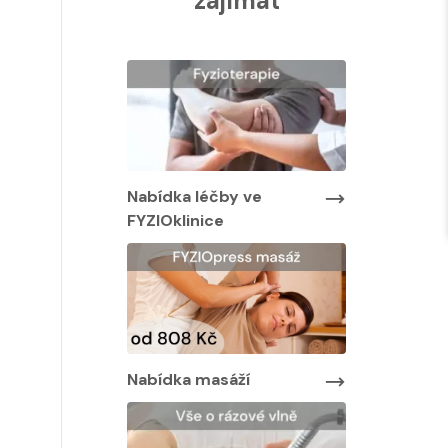
zajímat
Nabídka léčby ve
Nabídka lé
FYZIOklinice
FYZIOklinic
y ve
Nabídka masáží
Nabídka ma
áží