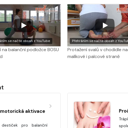
áním se načte obsah z YouTube
Přehráním se načte obsah z YouTu
í na balanční podložce BOSU
Protažení svalů v chodidle na
ad
malíkové i palcové straně
at
Pro
motorická aktivace
Tráp
 destiček pro balanční
spol