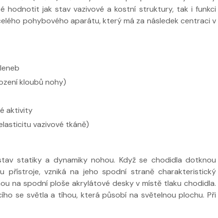
 hodnotit jak stav vazivové a kostní struktury, tak i funkci
 celého pohybového aparátu, který má za následek centraci v
kleneb
ození kloubů nohy)
 aktivity
elasticitu vazivové tkáně)
stav statiky a dynamiky nohou. Když se chodidla dotknou
 přístroje, vzniká na jeho spodní straně charakteristický
ou na spodní ploše akrylátové desky v místě tlaku chodidla.
ho se světla a tíhou, která působí na světelnou plochu. Při