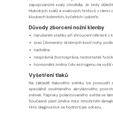
zapojovanými svaly chodidla. Je tedy důležité
hlubokých svalů a svalových řetězců v rámci
kloubech kolenních, kyčelních i páteře.
Důvody zborcení nožní klenby
narušením statiky při zhroucení některé z 
úraz (zlomeniny drobných kostí nohy, pošk
nadváha
nesprávná životospráva, nedostatek fyzické
hormonální změny (vliv estrogenu na vyšší 
Vyšetření tlaků
Na základě tlakového snímku lze posoudit 
speciálně osvětleného akrylátového povrchu
snímek. Paprsky polarizovaného světla se lám
Současně platí úměra mezi množstvím lámající
této diagnostice se hodnotí jas odrazu.