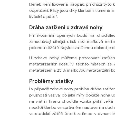
kleneb není fixovaná, naopak, při chůzi tyto
odpružení. Rázy jsou díky klenbám tlumené a 
kyčelní a páteř.
Dráha zatížení u zdravé nohy
Při zkoumání opěrných bodů na chodidlec
Nabídka léčby ve
Nabídka léčby
zanechávají silnější otisk než malíková meta
FYZIOklinice
FYZIOklinice
polohou těžiště. Nejvíce zatíženou oblastí je o
U zdravé nohy můžeme pozorovat zatížení
metatarzálních kostí. V těchto místech se v
metatarzem a 25 % malíkovou metatarzální ko
Problémy statiky
Nabídka masáží
Nabídka masá
I v případě zdravé nohy probíhá dráha zatížení 
pružnosti vaziva, do jaké míry dokáže noha u
na vnitřní hranu chodidla vzniká příliš velk
neudrží klenbu ve správném nastavení a doch
ve statické zátěži (stoj), zatímco v dynam