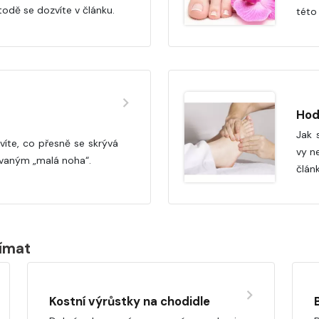
todě se dozvíte v článku.
této 
Hod
Jak 
íte, co přesně se skrývá
vy n
vaným „malá noha“.
člán
jímat
Kostní výrůstky na chodidle