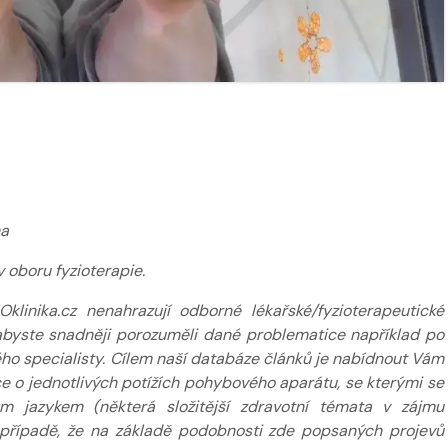
ha
 oboru fyzioterapie.
inika.cz nenahrazují odborné lékařské/fyzioterapeutické
k abyste snadněji porozuměli dané problematice například po
ého specialisty. Cílem naší databáze článků je nabídnout Vám
 o jednotlivých potížích pohybového aparátu, se kterými se
m jazykem (některá složitější zdravotní témata v zájmu
případě, že na základě podobnosti zde popsaných projevů