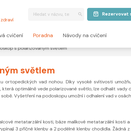
Rezervovat 
zdraví
vá cvičení
Poradna
Návody na cvičení
oskop s polarizovaným světlem
aným světlem
ku ortopedických vad nohou. Díky vysoké svítivosti umožň
 která optimálně vede polarizované světlo, lze odhalit vady d
ůči sobě. Vyšetření na podoskopu umožní i odhalení vad v osách
lcové metatarzální kosti, báze malíkové metatarzální kosti a
vypínají 3 příčné klenby a 2 podélné klenby chodidla. Žádná z