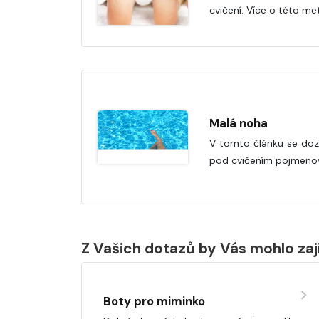
cvičení. Více o této me
Malá noha
V tomto článku se dozv
pod cvičením pojmeno
Z Vašich dotazů by Vás mohlo za
Boty pro miminko