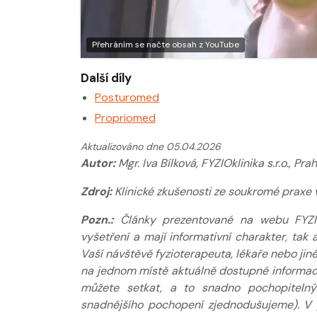
Přehráním se načte obsah z YouTube
Další díly
Posturomed
Propriomed
Aktualizováno dne 05.04.2026
Autor:
Mgr. Iva Bílková, FYZIOklinika s.r.o., Pra
Zdroj:
Klinické zkušenosti ze soukromé praxe v
Pozn.:
Články prezentované na webu FYZIOkl
vyšetření a mají informativní charakter, ta
Vaší návštěvě fyzioterapeuta, lékaře nebo jin
na jednom místě aktuálně dostupné informace
můžete setkat, a to snadno pochopitelný
snadnějšího pochopení zjednodušujeme). V 