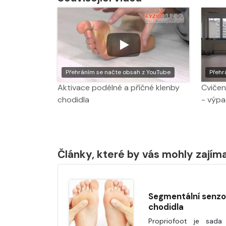
Přehráním se načte obsah z YouTube
Přehr
Aktivace podélné a příčné klenby
Cvičen
chodidla
- výp
Články, které by vás mohly zajím
Segmentální senzo
chodidla
Propriofoot je sada