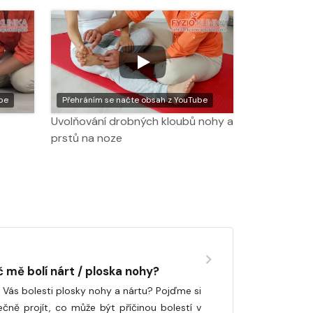
be
Přehráním se načte obsah z YouTube
Uvolňování drobných kloubů nohy a
prstů na noze
č mě bolí nárt / ploska nohy?
í Vás bolesti plosky nohy a nártu? Pojďme si
ečně projít, co může být příčinou bolestí v