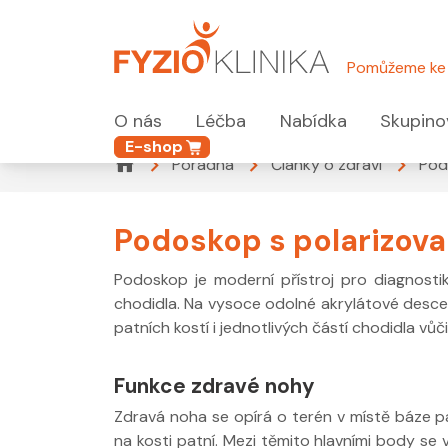
Pomůžeme ke 
O nás
Léčba
Nabídka
Skupino
E-shop
Poradna
Články o zdraví
Pod
Podoskop s polarizov
Podoskop je moderní přístroj pro diagnosti
chodidla. Na vysoce odolné akrylátové desce,
patních kostí i jednotlivých částí chodidla v
Funkce zdravé nohy
Zdravá noha se opírá o terén v místě báze pa
na kosti patní. Mezi těmito hlavními body se 