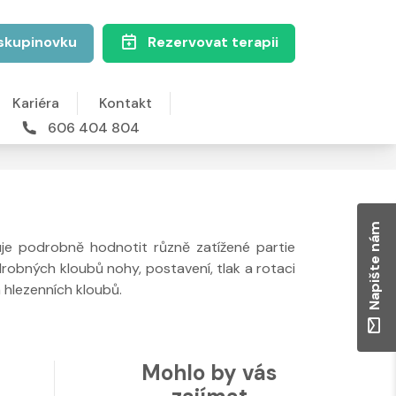
skupinovku
Rezervovat terapii
Kariéra
Kontakt
606 404 804
Napište nám
uje podrobně hodnotit různě zatížené partie
robných kloubů nohy, postavení, tlak a rotaci
 hlezenních kloubů.
Mohlo by vás