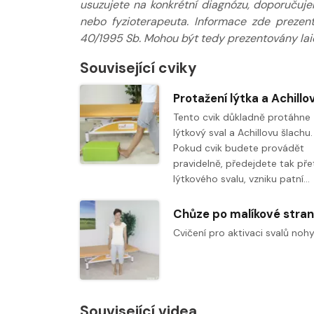
usuzujete na konkrétní diagnózu, doporučuj
nebo fyzioterapeuta. Informace zde prezen
40/1995 Sb. Mohou být tedy prezentovány laic
Související cviky
Tento cvik důkladně protáhne
lýtkový sval a Achillovu šlachu.
Pokud cvik budete provádět
pravidelně, předejdete tak přet
lýtkového svalu, vzniku patní…
Chůze po malíkové stra
Cvičení pro aktivaci svalů nohy
Související videa