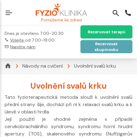
Pomůžeme ke zdraví
Rezervovat terapii
Dnes je otevřeno 7:00-20:30
Volejte
od 7:00-19:00
Rezervovat
Napište nám
skupinovku
Návody na cvičení
Uvolnění svalů krku
Uvolnění svalů krku
Tato fyzioterapeutická metoda slouží k uvolnění svalů
přední strany šíje, dochází při ní k relaxaci svalů krku a k
úlevě v oblasti hrdla.
Její použití je vhodné zejména v případě
cervikobrachiálního syndromu, syndromu horní hrudní
apertury (TOS), skalenového syndromu (Nuffzigerův