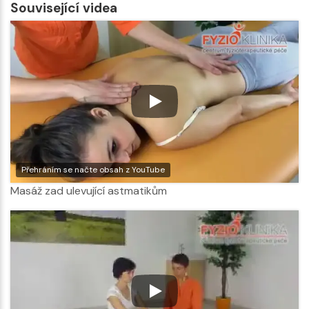
Související videa
Přehráním se načte obsah z YouTube
Masáž zad ulevující astmatikům