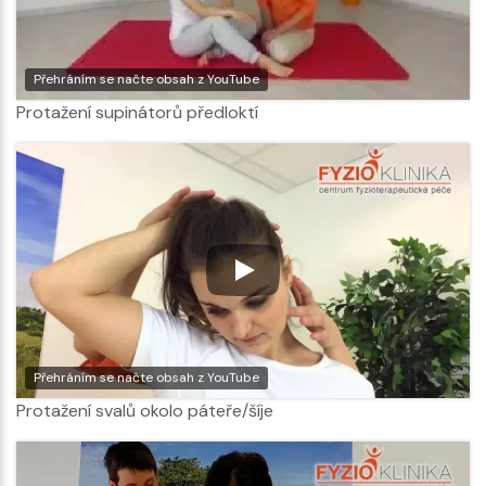
Přehráním se načte obsah z YouTube
Protažení supinátorů předloktí
Přehráním se načte obsah z YouTube
Protažení svalů okolo páteře/šíje