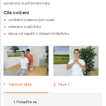
syndrom) či při brnění ruky.
Cíle cvičení
uvolnění scalenových svalů
relaxace svalů krku
úleva od napětí v oblasti hrdla/krku
1
Výchozí fáze
2
Fáze 1
3
Posaďte se.