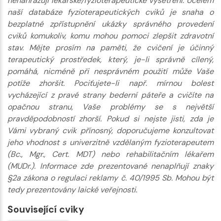
nenahrazují lékařské/fyzioterapeutické vyšetření. Účelem
naší databáze fyzioterapeutických cviků je snaha o
bezplatné zpřístupnění ukázky správného provedení
cviků komukoliv, komu mohou pomoci zlepšit zdravotní
stav. Mějte prosím na paměti, že cvičení je účinný
terapeutický prostředek, který, je-li správně cílený,
pomáhá, nicméně při nesprávném použití může Vaše
potíže zhoršit. Pociťujete-li např. mírnou bolest
vycházející z pravé strany bederní páteře a cvičíte na
opačnou stranu, Vaše problémy se s největší
pravděpodobností zhorší. Pokud si nejste jisti, zda je
Vámi vybraný cvik přínosný, doporučujeme konzultovat
jeho vhodnost s univerzitně vzdělaným fyzioterapeutem
(Bc., Mgr., Cert. MDT) nebo rehabilitačním lékařem
(MUDr.). Informace zde prezentované nenaplňují znaky
§2a zákona o regulaci reklamy č. 40/1995 Sb. Mohou být
tedy prezentovány laické veřejnosti.
Související cviky