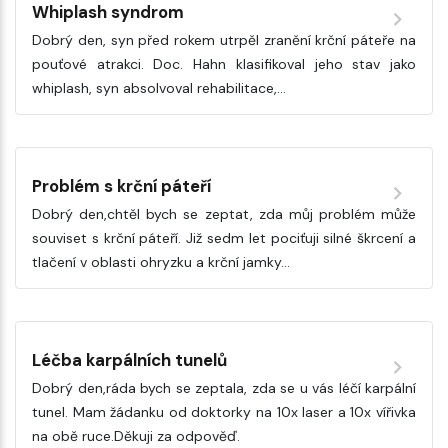
Whiplash syndrom
Dobrý den, syn před rokem utrpěl zranění krční páteře na
pouťové atrakci. Doc. Hahn klasifikoval jeho stav jako
whiplash, syn absolvoval rehabilitace,…
Problém s krční páteří
Dobrý den,chtěl bych se zeptat, zda můj problém může
souviset s krční páteří. Již sedm let pociťuji silné škrcení a
tlačení v oblasti ohryzku a krční jamky…
Léčba karpálních tunelů
Dobrý den,ráda bych se zeptala, zda se u vás léčí karpální
tunel. Mam žádanku od doktorky na 10x laser a 10x vířivka
na obě ruce.Děkuji za odpověď.