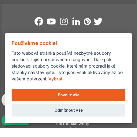
Používáme cookie!
Ordinace roku
Tato webová stránka používá nezbytné soubory
Rehabilitační ordinace
2. místo – 2017/2019
cookie k zajištění správného fungování. Dále pak
3. místo – 2018
sledovací soubory cookie, které nám prozradí jaké
stránky navštěvujete. Tyto jsou však aktivovány až po
Copyright © 2011–2026 FYZIOklinika s.r.o.
vašem potvrzení.
Vybrat
Machkova 1642/2, Praha 4, Jižní Město – Chodov
Všechna práva vyhrazena. Jakékoliv užití obsahu či jeho částí
Povolit vše
včetně převzetí, šíření či dalšího zpřístupňování článků,
fotografií, grafiky a videí veřejnosti je bez souhlasu FYZIOklinika
s.r.o. výslovně zakázáno a je trestné.
Odmítnout vše
NAVÍC
Partnerské weby:
hojeni.cz