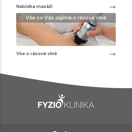
Nabíd
Nabídka masáží
Vše o rázové vlně