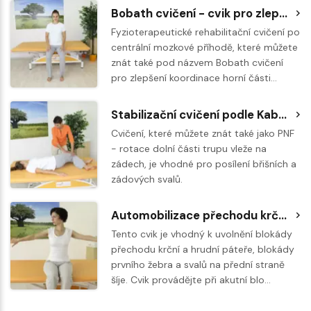
Bobath cvičení - cvik pro zlepšení koordinace trupu a horních končetin
Fyzioterapeutické rehabilitační cvičení po
centrální mozkové příhodě, které můžete
znát také pod názvem Bobath cvičení
pro zlepšení koordinace horní části…
Stabilizační cvičení podle Kabata - posilovací cvik vleže na zádech pro uvolnění páteře
Cvičení, které můžete znát také jako PNF
- rotace dolní části trupu vleže na
zádech, je vhodné pro posílení břišních a
zádových svalů.
Automobilizace přechodu krční a hrudní páteře
Tento cvik je vhodný k uvolnění blokády
přechodu krční a hrudní páteře, blokády
prvního žebra a svalů na přední straně
šíje. Cvik provádějte při akutní blo…