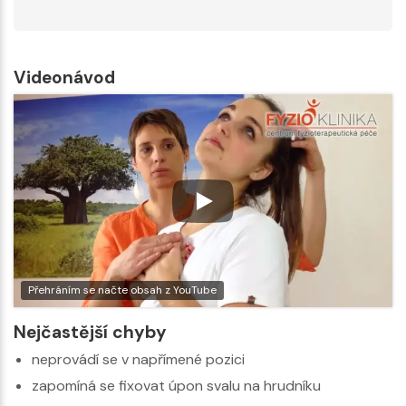
Videonávod
Přehráním se načte obsah z YouTube
Nejčastější chyby
neprovádí se v napřímené pozici
zapomíná se fixovat úpon svalu na hrudníku