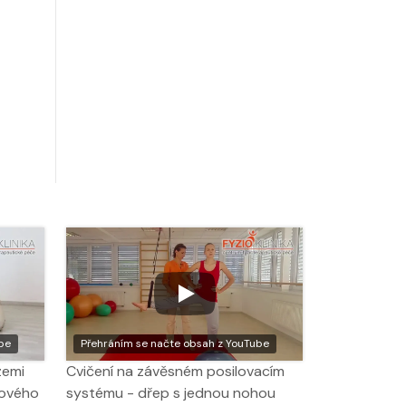
be
Přehráním se načte obsah z YouTube
zemi
Cvičení na závěsném posilovacím
kového
systému - dřep s jednou nohou