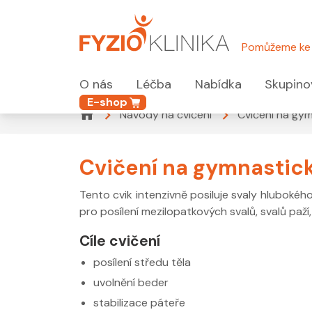
Pomůžeme ke 
O nás
Léčba
Nabídka
Skupino
E-shop
Návody na cvičení
Cvičení na gym
Cvičení na gymnastick
Tento cvik intenzivně posiluje svaly hlubokého
pro posílení mezilopatkových svalů, svalů paží,
Cíle cvičení
posílení středu těla
uvolnění beder
stabilizace páteře