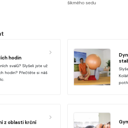
šikmého sedu
at
Dyn
ích hodin
sta
ních svalů? Slyšeli jste už
Slyš
h hodin? Přečtěte si náš
Kolá
íc.
potř
Gym
í z oblasti krční