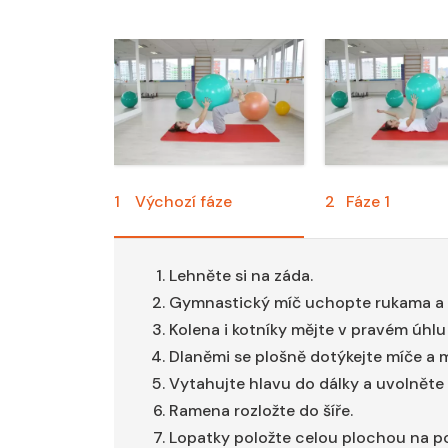
1
Výchozí fáze
2
Fáze 1
Lehněte si na záda.
Gymnastický míč uchopte rukama a 
Kolena i kotníky mějte v pravém úhlu (
Dlaněmi se plošně dotýkejte míče a m
Vytahujte hlavu do dálky a uvolněte 
Ramena rozložte do šíře.
Lopatky položte celou plochou na p