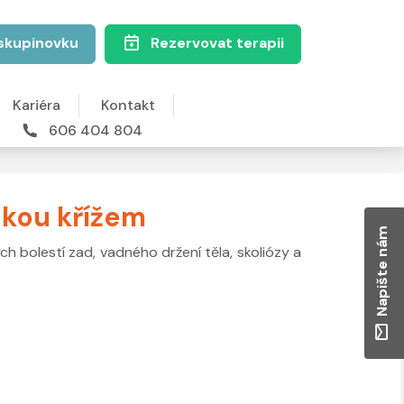
skupinovku
Rezervovat terapii
Kariéra
Kontakt
606 404 804
ukou křížem
Napište nám
ch bolestí zad, vadného držení těla, skoliózy a