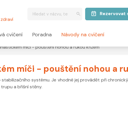
Rezervovat 
zdraví
vá cvičení
Poradna
Návody na cvičení
nastickém míči - pouštění nohou a rukou křížem
ém míči - pouštění nohou a r
 stabilizačního systému. Je vhodné jej provádět při chronický
 trupu a břišní stěny.