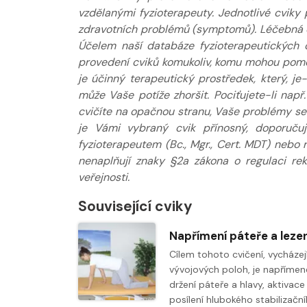
vzdělanými fyzioterapeuty. Jednotlivé cviky 
zdravotních problémů (symptomů). Léčebná do
Účelem naší databáze fyzioterapeutických 
provedení cviků komukoliv, komu mohou pomoci
je účinný terapeutický prostředek, který, j
může Vaše potíže zhoršit. Pociťujete-li např
cvičíte na opačnou stranu, Vaše problémy se s
je Vámi vybraný cvik přínosný, doporuču
fyzioterapeutem (Bc., Mgr., Cert. MDT) nebo
nenaplňují znaky §2a zákona o regulaci re
veřejnosti.
Související cviky
Cílem tohoto cvičení, vycházej
vývojových poloh, je napřímen
držení páteře a hlavy, aktivace
posílení hlubokého stabilizačn