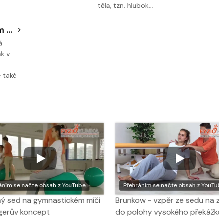
těla, tzn. hlubok…
Cvičení na gymnastickém míči - Lůžko Fakýra
á
ak v
e také
áním se načte obsah z YouTube
Přehráním se načte obsah z YouTu
ý sed na gymnastickém míči
Brunkow - vzpěr ze sedu na 
gerův koncept
do polohy vysokého překáž