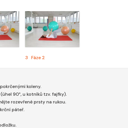
3
Fáze 2
pokrčenými koleny.
úhel 90°, u kotníků tzv. fajfky).
ějte rozevřené prsty na rukou.
krční páteř.
odložku.