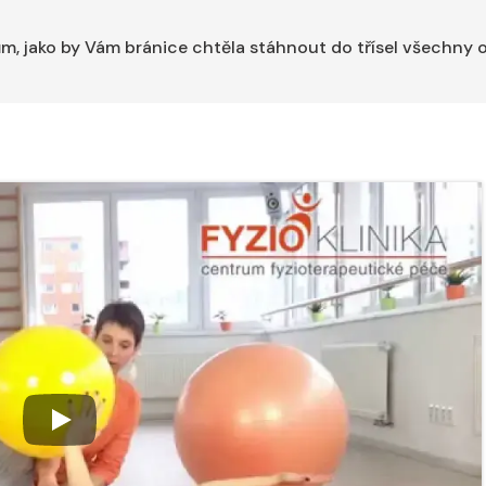
ům, jako by Vám bránice chtěla stáhnout do třísel všechny 
 ve
Nabídka léčby ve
Nabídka léčb
FYZIOklinice
FYZIOklinice