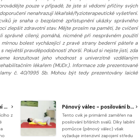
provádějte pouze v případě, že jste si vědomi příčiny svých
poručení nenahrazují lékařské/fyzioterapeutické vyšetření.
cviků je snaha o bezplatné zpřístupnění ukázky správného
 zlepšit zdravotní stav. Mějte prosím na paměti, že cvičení
e-li správně cílený, pomáhá, nicméně při nesprávném použití
. mírnou bolest vycházející z pravé strany bederní páteře a
 největší pravděpodobností zhorší. Pokud si nejste jisti, zda
jeme konzultovat jeho vhodnost s univerzitně vzdělaným
 rehabilitačním lékařem (MUDr.). Informace zde prezentované
klamy č. 40/1995 Sb. Mohou být tedy prezentovány laické
Napřímení páteře a lezení vpřed vkleče na všech čtyřech
Pěnový válec - posilování břicha: nůžky
ícího z
Tento cvik je primárně zaměřen na
é
posilování břišních svalů. Díky labilní
 a
pomůcce (pěnový válec) však
ího
vyžaduje intenzivní zapojení středu