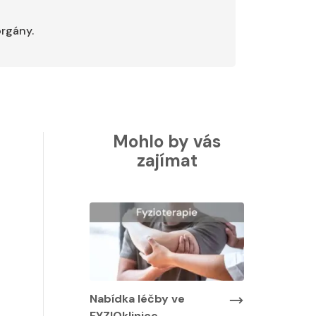
orgány.
Mohlo by vás
zajímat
Nabídka léčby ve
Nabídka lé
FYZIOklinice
FYZIOklinic
y ve