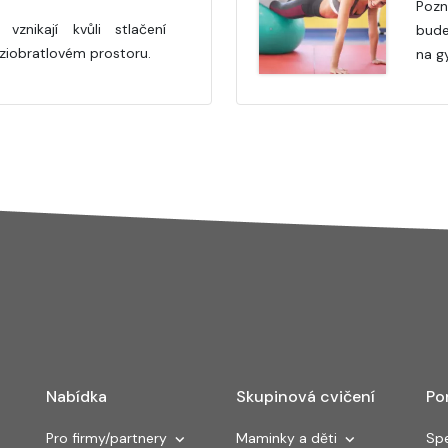
Pozn
vznikají kvůli stlačení
bude
ziobratlovém prostoru.
na g
Nabídka
Skupinová cvičení
Po
Pro firmy/partnery
Maminky a děti
Spe