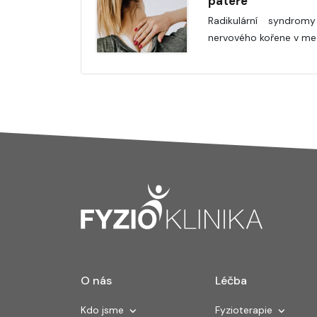
páteře
Radikulární syndromy 
nervového kořene v me
O nás
Léčba
Kdo jsme
Fyzioterapie