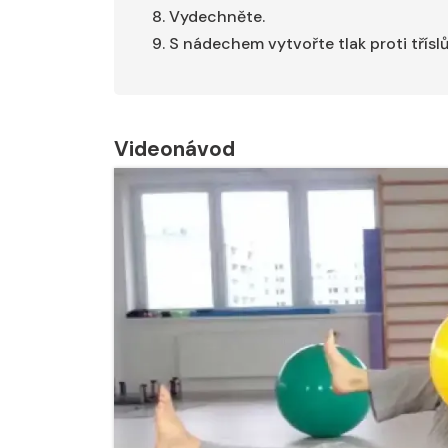
Vydechněte.
S nádechem vytvořte tlak proti třísl
Videonávod
Nabídka léčby ve
Nabídka léčby
FYZIOklinice
FYZIOklinice