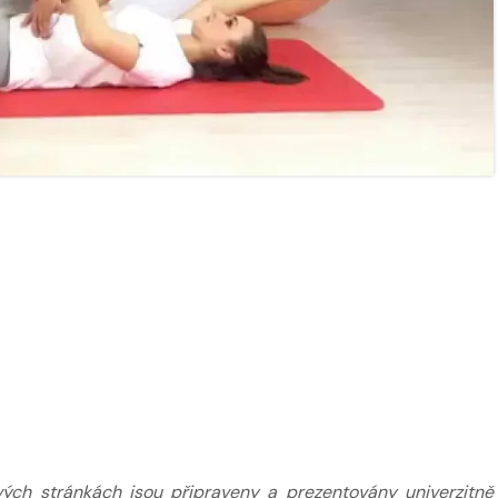
ží
Nabídka masáží
Nabídka mas
ých stránkách jsou připraveny a prezentovány univerzitně