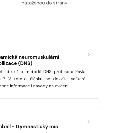
nataženou do strany
amická neuromuskulární
bilizace (DNS)
eli jste už o metodě DNS profesora Pavla
ře? V tomto článku se dozvíte veškeré
ebné informace i návody na cvičení
ball - Gymnastický míč