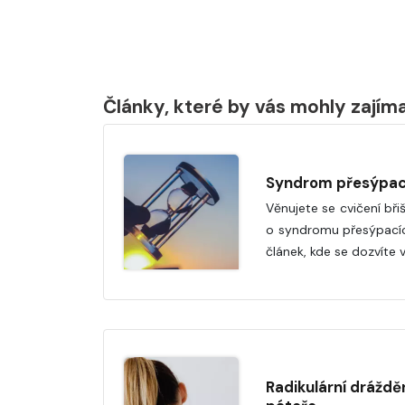
Články, které by vás mohly zajím
Syndrom přesýpac
Věnujete se cvičení břiš
o syndromu přesýpacíc
článek, kde se dozvíte v
Radikulární drážděn