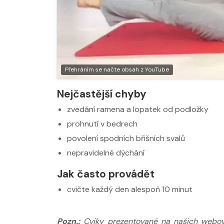
Nabídka masáží
Nabídka masá
Přehráním se načte obsah z YouTube
Nejčastější chyby
zvedání ramena a lopatek od podložky
prohnutí v bedrech
povolení spodních břišních svalů
nepravidelné dýchání
Jak často provádět
cvičte každý den alespoň 10 minut
Pozn.:
Cviky prezentované na našich webov