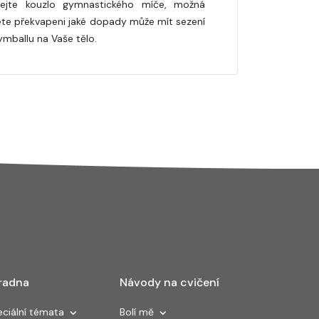
ejte kouzlo gymnastického míče, možná
te překvapeni jaké dopady může mít sezení
ymballu na Vaše tělo.
radna
Návody na cvičení
ciální témata
Bolí mě