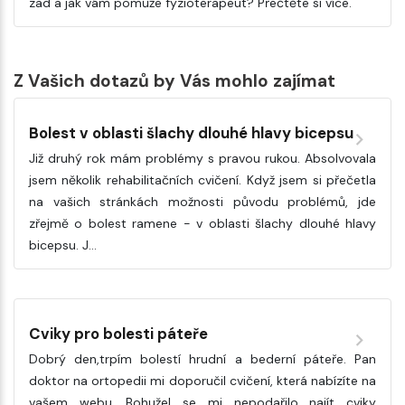
zad a jak vám pomůže fyzioterapeut? Přečtěte si více.
Z Vašich dotazů by Vás mohlo zajímat
Bolest v oblasti šlachy dlouhé hlavy bicepsu
Již druhý rok mám problémy s pravou rukou. Absolvovala
jsem několik rehabilitačních cvičení. Když jsem si přečetla
na vašich stránkách možnosti původu problémů, jde
zřejmě o bolest ramene - v oblasti šlachy dlouhé hlavy
bicepsu. J…
Cviky pro bolesti páteře
Dobrý den,trpím bolestí hrudní a bederní páteře. Pan
doktor na ortopedii mi doporučil cvičení, která nabízíte na
vašem webu. Bohužel se mi nepodařilo najít cviky