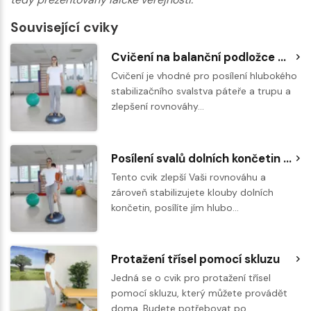
Související cviky
Cvičení na balanční podložce BOSU - stoj s rozpažením a rotací trupu
Cvičení je vhodné pro posílení hlubokého
stabilizačního svalstva páteře a trupu a
zlepšení rovnováhy…
Posílení svalů dolních končetin a stabilizace ve stoji na BOSU
Tento cvik zlepší Vaši rovnováhu a
zároveň stabilizujete klouby dolních
končetin, posílíte jím hlubo…
Protažení třísel pomocí skluzu
Jedná se o cvik pro protažení třísel
pomocí skluzu, který můžete provádět
doma. Budete potřebovat po…