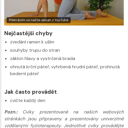
Přehráním se načte obsah z YouTube
Nejčastější chyby
zvedání ramen k uším
souhyby trupu do stran
záklon hlavy a vystrčená brada
ohnutá krční páteř, vyhrbená hrudní páteř, prohnutá
bederní páteř
Jak často provádět
cvičte každý den
Pozn.:
Cviky prezentované na našich webových
stránkách jsou připraveny a prezentovány univerzitně
vzdělanými fyzioterapeuty. Jednotlivé cviky provádějte