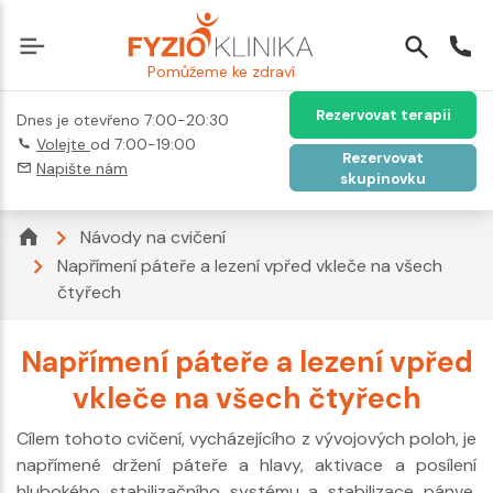
Pomůžeme ke zdraví
Rezervovat terapii
Dnes je otevřeno 7:00-20:30
Volejte
od 7:00-19:00
Rezervovat
Napište nám
skupinovku
Návody na cvičení
Napřímení páteře a lezení vpřed vkleče na všech
čtyřech
Napřímení páteře a lezení vpřed
vkleče na všech čtyřech
Cílem tohoto cvičení, vycházejícího z vývojových poloh, je
napřímené držení páteře a hlavy, aktivace a posílení
hlubokého stabilizačního systému a stabilizace pánve,