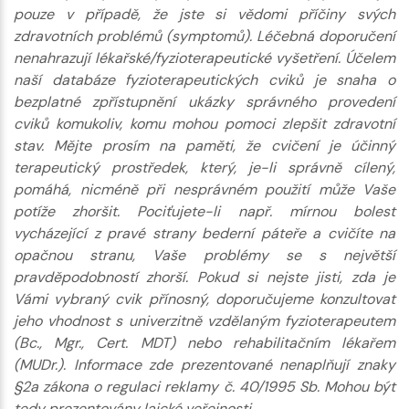
pouze v případě, že jste si vědomi příčiny svých
zdravotních problémů (symptomů). Léčebná doporučení
nenahrazují lékařské/fyzioterapeutické vyšetření. Účelem
naší databáze fyzioterapeutických cviků je snaha o
bezplatné zpřístupnění ukázky správného provedení
cviků komukoliv, komu mohou pomoci zlepšit zdravotní
stav. Mějte prosím na paměti, že cvičení je účinný
terapeutický prostředek, který, je-li správně cílený,
pomáhá, nicméně při nesprávném použití může Vaše
potíže zhoršit. Pociťujete-li např. mírnou bolest
vycházející z pravé strany bederní páteře a cvičíte na
opačnou stranu, Vaše problémy se s největší
pravděpodobností zhorší. Pokud si nejste jisti, zda je
Vámi vybraný cvik přínosný, doporučujeme konzultovat
jeho vhodnost s univerzitně vzdělaným fyzioterapeutem
(Bc., Mgr., Cert. MDT) nebo rehabilitačním lékařem
(MUDr.). Informace zde prezentované nenaplňují znaky
§2a zákona o regulaci reklamy č. 40/1995 Sb. Mohou být
tedy prezentovány laické veřejnosti.