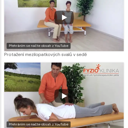
Přehráním se načte obsah z YouTube
Protažení mezilopatkových svalů v sedě
Přehráním se načte obsah z YouTube