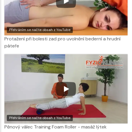
Přehráním se načte obsah z YouTube
Protažení při bolesti zad pro uvolnění bederní a hrudní
páteře
Přehráním se načte obsah z YouTube
Pěnový válec Training Foam Roller - masáž lýtek