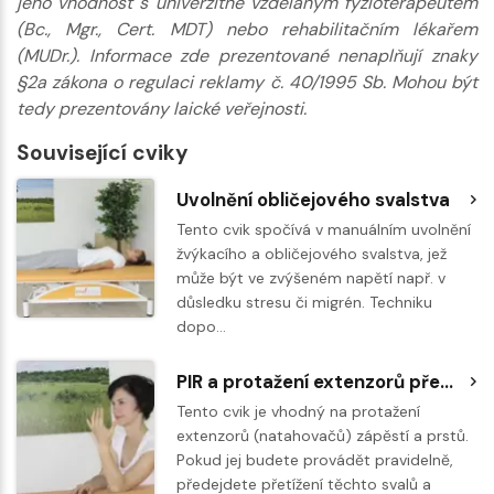
jeho vhodnost s univerzitně vzdělaným fyzioterapeutem
(Bc., Mgr., Cert. MDT) nebo rehabilitačním lékařem
(MUDr.). Informace zde prezentované nenaplňují znaky
§2a zákona o regulaci reklamy č. 40/1995 Sb. Mohou být
tedy prezentovány laické veřejnosti.
Související cviky
Uvolnění obličejového svalstva
Tento cvik spočívá v manuálním uvolnění
žvýkacího a obličejového svalstva, jež
může být ve zvýšeném napětí např. v
důsledku stresu či migrén. Techniku
dopo…
PIR a protažení extenzorů předloktí a ruky
Tento cvik je vhodný na protažení
extenzorů (natahovačů) zápěstí a prstů.
Pokud jej budete provádět pravidelně,
předejdete přetížení těchto svalů a