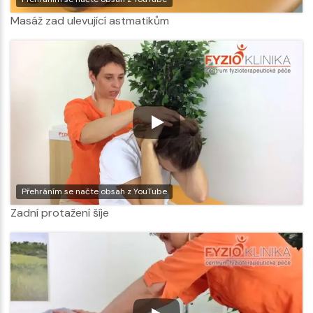
Masáž zad ulevující astmatikům
Přehráním se načte obsah z YouTube
Zadní protažení šíje