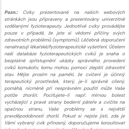
Pozn.:
Cviky prezentované na našich webových
stránkách jsou připraveny a prezentovány univerzitně
vzdělanými fyzioterapeuty. Jednotlivé cviky provádějte
pouze v případě, že jste si vědomi příčiny svých
zdravotních problémů (symptomů). Léčebná doporučení
nenahrazují lékařské/fyzioterapeutické vyšetření. Účelem
naší databáze fyzioterapeutických cviků je snaha o
bezplatné zpřístupnění ukázky správného provedení
cviků komukoliv, komu mohou pomoci zlepšit zdravotní
stav. Mějte prosím na paměti, že cvičení je účinný
terapeutický prostředek, který, je-li správně cílený,
pomáhá, nicméně při nesprávném použití může Vaše
potíže zhoršit. Pociťujete-li např. mírnou bolest
vycházející z pravé strany bederní páteře a cvičíte na
opačnou stranu, Vaše problémy se s největší
pravděpodobností zhorší. Pokud si nejste jisti, zda je
Vámi vybraný cvik přínosný, doporučujeme konzultovat