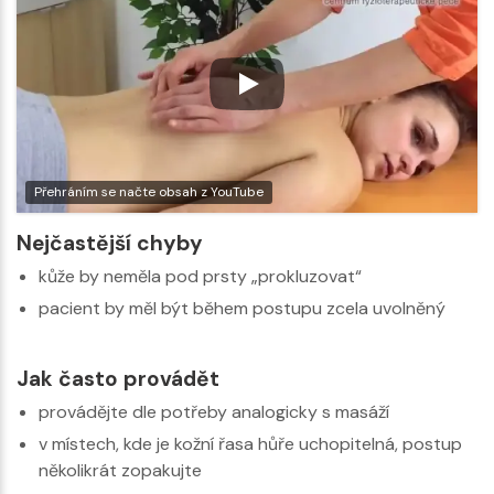
Přehráním se načte obsah z YouTube
Nejčastější chyby
kůže by neměla pod prsty „prokluzovat“
pacient by měl být během postupu zcela uvolněný
Jak často provádět
provádějte dle potřeby analogicky s masáží
v místech, kde je kožní řasa hůře uchopitelná, postup
několikrát zopakujte