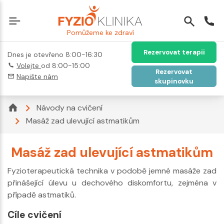
Pomůžeme ke zdraví
Rezervovat terapii
Dnes je otevřeno 8:00-16:30
Volejte
od 8:00-15:00
Rezervovat
Napište nám
skupinovku
Návody na cvičení
Masáž zad ulevující astmatikům
Masáž zad ulevující astmatikům
Fyzioterapeutická technika v podobě jemné masáže zad
přinášející úlevu u dechového diskomfortu, zejména v
případě astmatiků.
Cíle cvičení