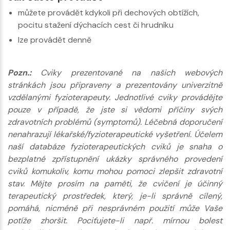
můžete provádět kdykoli při dechových obtížích,
pocitu stažení dýchacích cest či hrudníku
lze provádět denně
Pozn.:
Cviky prezentované na našich webových
stránkách jsou připraveny a prezentovány univerzitně
vzdělanými fyzioterapeuty. Jednotlivé cviky provádějte
pouze v případě, že jste si vědomi příčiny svých
zdravotních problémů (symptomů). Léčebná doporučení
nenahrazují lékařské/fyzioterapeutické vyšetření. Účelem
naší databáze fyzioterapeutických cviků je snaha o
bezplatné zpřístupnění ukázky správného provedení
cviků komukoliv, komu mohou pomoci zlepšit zdravotní
stav. Mějte prosím na paměti, že cvičení je účinný
terapeutický prostředek, který, je-li správně cílený,
pomáhá, nicméně při nesprávném použití může Vaše
potíže zhoršit. Pociťujete-li např. mírnou bolest