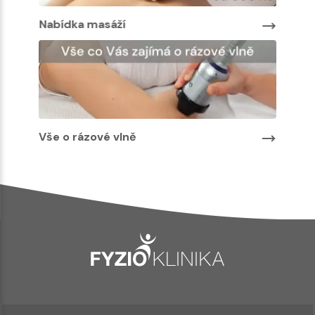
Nabíd
Nabídka masáží
Vše o rázové vlně