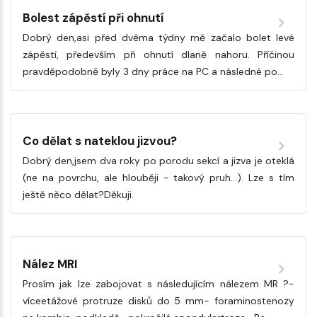
Bolest zápěstí při ohnutí
Dobrý den,asi před dvěma týdny mě začalo bolet levé
zápěstí, především při ohnutí dlaně nahoru. Příčinou
pravděpodobně byly 3 dny práce na PC a následné po…
Co dělat s nateklou jizvou?
Dobrý den,jsem dva roky po porodu sekcí a jizva je oteklá
(ne na povrchu, ale hlouběji - takový pruh...). Lze s tím
ještě něco dělat?Děkuji.
Nález MRI
Prosím jak lze zabojovat s následujícím nálezem MR ?-
víceetážové protruze disků do 5 mm- foraminostenozy