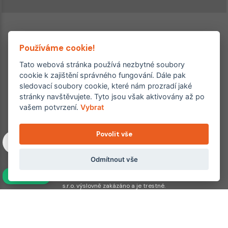
Používáme cookie!
Tato webová stránka používá nezbytné soubory
cookie k zajištění správného fungování. Dále pak
sledovací soubory cookie, které nám prozradí jaké
Ordinace roku
Rehabilitační ordinace
stránky navštěvujete. Tyto jsou však aktivovány až po
2. místo – 2017/2019
vašem potvrzení.
Vybrat
3. místo – 2018
Povolit vše
Copyright © 2011–2026 FYZIOklinika s.r.o.
Machkova 1642/2, Praha 4, Jižní Město – Chodov
Všechna práva vyhrazena. Jakékoliv užití obsahu či jeho částí
Odmítnout vše
včetně převzetí, šíření či dalšího zpřístupňování článků,
NAVÍC
fotografií, grafiky a videí veřejnosti je bez souhlasu FYZIOklinika
s.r.o. výslovně zakázáno a je trestné.
Partnerské weby:
hojeni.cz