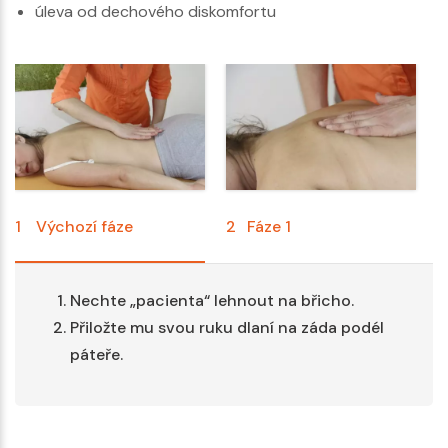
úleva od dechového diskomfortu
1
Výchozí fáze
2
Fáze 1
3
Nechte „pacienta“ lehnout na břicho.
Přiložte mu svou ruku dlaní na záda podél
páteře.