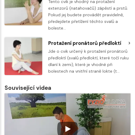
Tento cvik je vhodný na protažení
extenzorů (natahovačů) zápěstí a prstů.
Pokud jej budete provádět pravidelně,
předejdete přetížení těchto svalů a
boleste…
Protažení pronátorů předloktí
Jde o cvik určený k protažení pronátorů
předloktí (svalů předloktí, které točí ruku
dlaní k zemi), které je vhodné při
bolestech na vnitřní straně lokte (t…
Související videa