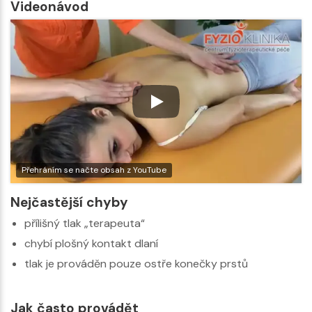
Videonávod
Přehráním se načte obsah z YouTube
Nejčastější chyby
přílišný tlak „terapeuta“
chybí plošný kontakt dlaní
tlak je prováděn pouze ostře konečky prstů
Jak často provádět