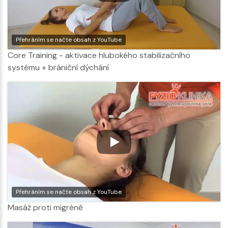
Přehráním se načte obsah z YouTube
Core Training - aktivace hlubokého stabilizačního
systému + brániční dýchání
Přehráním se načte obsah z YouTube
Masáž proti migréně