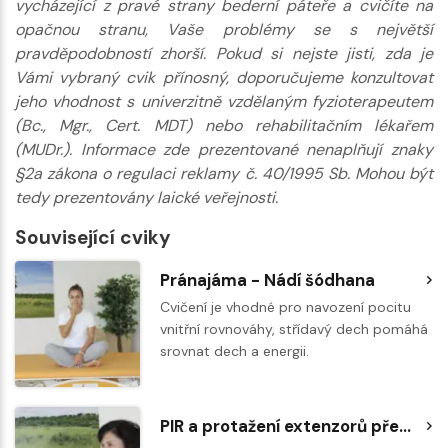
vycházející z pravé strany bederní páteře a cvičíte na
opačnou stranu, Vaše problémy se s největší
pravděpodobností zhorší. Pokud si nejste jisti, zda je
Vámi vybraný cvik přínosný, doporučujeme konzultovat
jeho vhodnost s univerzitně vzdělaným fyzioterapeutem
(Bc., Mgr., Cert. MDT) nebo rehabilitačním lékařem
(MUDr.). Informace zde prezentované nenaplňují znaky
§2a zákona o regulaci reklamy č. 40/1995 Sb. Mohou být
tedy prezentovány laické veřejnosti.
Související cviky
Pránajáma - Nádí šódhana
Cvičení je vhodné pro navození pocitu
vnitřní rovnováhy, střídavý dech pomáhá
srovnat dech a energii.
PIR a protažení extenzorů předloktí a ruky