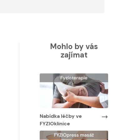
Mohlo by vás
zajímat
Nabídka lé
FYZIOklinic
y ve
Nabídka léčby ve
FYZIOklinice