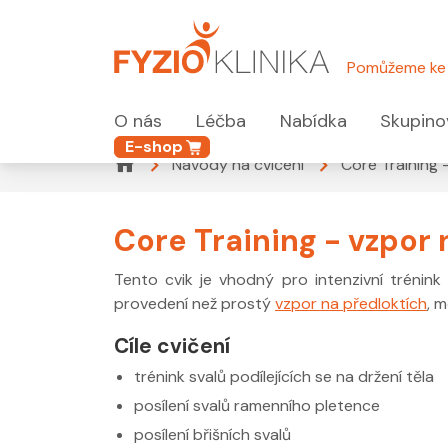
Pomůžeme ke 
O nás
Léčba
Nabídka
Skupino
E-shop
Návody na cvičení
Core Training 
Core Training - vzpor 
Tento cvik je vhodný pro intenzivní trénink
provedení než prostý
vzpor na předloktích
, 
Cíle cvičení
trénink svalů podílejících se na držení těla
posílení svalů ramenního pletence
posílení břišních svalů