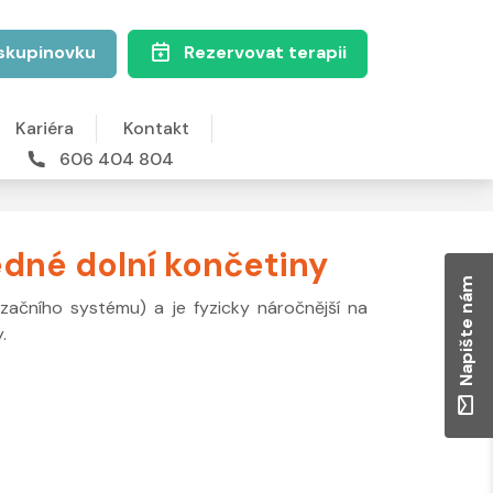
skupinovku
Rezervovat terapii
Kariéra
Kontakt
606 404 804
edné dolní končetiny
Napište nám
izačního systému) a je fyzicky náročnější na
.