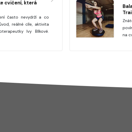
ke cvičení, která
Bal
Tra
ení často nevydrží a co
Znát
d, reálné cíle, aktivita
poví
oterapeutky Ivy Bílkové.
na cv