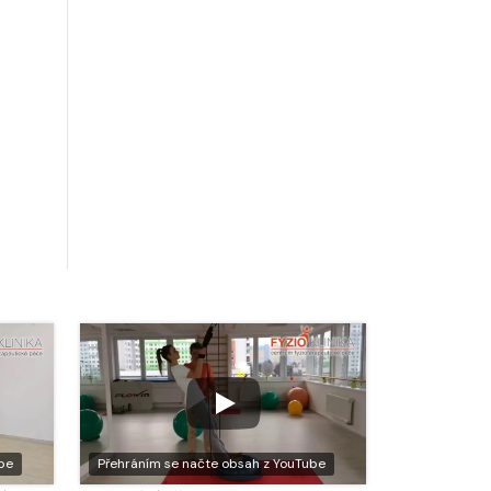
be
Přehráním se načte obsah z YouTube