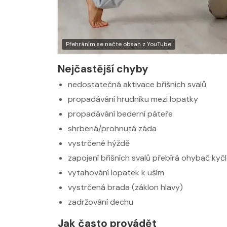
Nabídka masáží
Nabídka masá
Přehráním se načte obsah z YouTube
Nejčastější chyby
nedostatečná aktivace břišních svalů
propadávání hrudníku mezi lopatky
propadávání bederní páteře
shrbená/prohnutá záda
vystrčené hýždě
zapojení břišních svalů přebírá ohybač kyč
vytahování lopatek k uším
vystrčená brada (záklon hlavy)
zadržování dechu
Jak často provádět