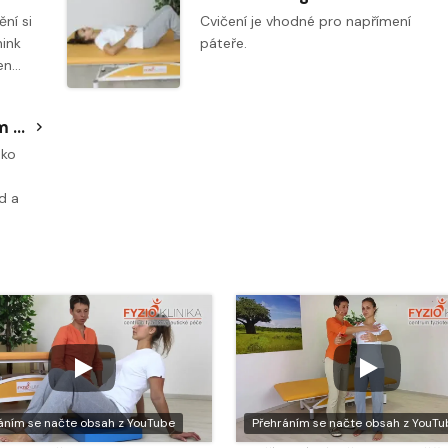
ní si
Cvičení je vhodné pro napřímení
nink
páteře.
en…
Cvičení na gymnastickém míči - napřimování páteře s oporou o horní a dolní končetinu křížem (se zúžením opory na dvě končetiny)
oko
d a
áním se načte obsah z YouTube
Přehráním se načte obsah z YouTu