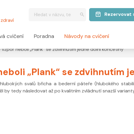
Rezervovat 
zdraví
vá cvičení
Poradna
Návody na cvičení
- vzpor neboli „Plank“ se zdvihnutím jedné dolní končetiny
neboli „Plank“ se zdvihnutím j
 hlubokých svalů břicha a bederní páteře (hlubokého stabil
měl by tedy následovat až po kvalitním zvládnutí snazší varianty