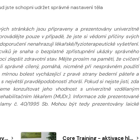
kud jste schopni udržet správné nastavení těla
ých stránkách jsou připraveny a prezentovány univerzitně
provádějte pouze v případě, že jste si vědomi příčiny svých
poručení nenahrazují lékařské/fyzioterapeutické vyšetření.
cviků je snaha o bezplatné zpřístupnění ukázky správného
 zlepšit zdravotní stav. Mějte prosím na paměti, že cvičení
e-li správně cílený, pomáhá, nicméně při nesprávném použití
. mírnou bolest vycházející z pravé strany bederní páteře a
 největší pravděpodobností zhorší. Pokud si nejste jisti, zda
jeme konzultovat jeho vhodnost s univerzitně vzdělaným
 rehabilitačním lékařem (MUDr.). Informace zde prezentované
klamy č. 40/1995 Sb. Mohou být tedy prezentovány laické
Core Training - trénink rovnováhy
Core Training - aktivace hlubokého stabilizačního systému + brániční dýchání