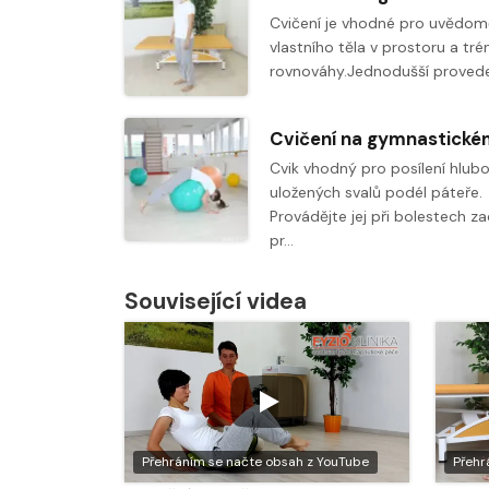
Cvičení je vhodné pro uvědomě
vlastního těla v prostoru a tré
rovnováhy.Jednodušší proved
Cvik vhodný pro posílení hlub
uložených svalů podél páteře.
Provádějte jej při bolestech za
pr…
Související videa
Přehráním se načte obsah z YouTube
Přehr