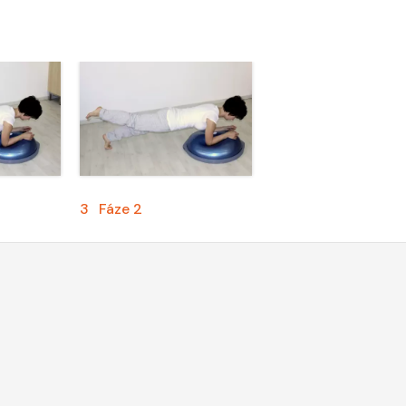
3
Fáze 2