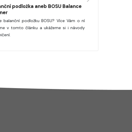
anční podložka aneb BOSU Balance
iner
e balanční podložku BOSU? Více Vám o ní
me v tomto článku a ukážeme si i návody
ičení.