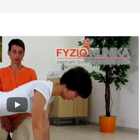
 ve
Nabídka léčby ve
Nabídka léčb
FYZIOklinice
FYZIOklinice