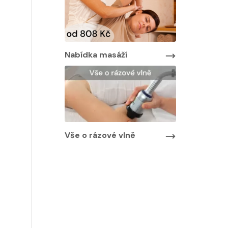
Nabídka masáží
Nabídka ma
áží
Vše o rázové vlně