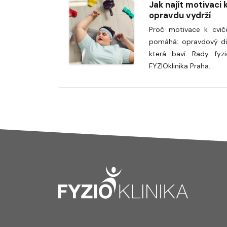
Jak najít motivaci 
opravdu vydrží
Proč motivace k cvič
pomáhá: opravdový důvo
která baví. Rady fyzi
FYZIOklinika Praha.