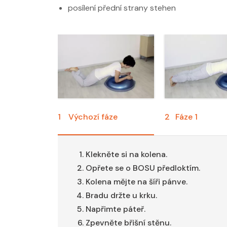
posílení přední strany stehen
1
Výchozí fáze
2
Fáze 1
Klekněte si na kolena.
Opřete se o BOSU předloktím.
Kolena mějte na šíři pánve.
Bradu držte u krku.
Napřimte páteř.
Zpevněte břišní stěnu.