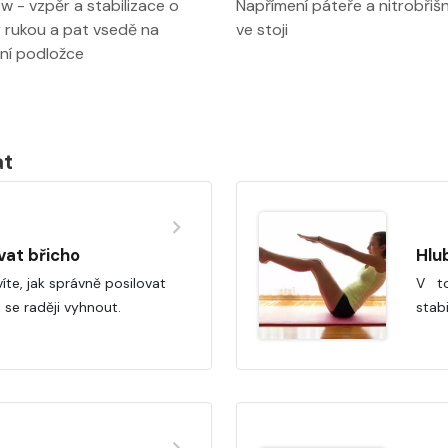
w - vzpěr a stabilizace o
Napřímení páteře a nitrobřišn
 rukou a pat vsedě na
ve stoji
ní podložce
at
vat břicho
Hlu
te, jak správně posilovat
V t
 se raději vyhnout.
stabi