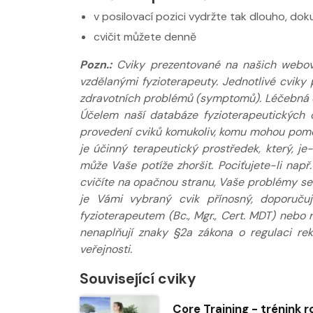
v posilovací pozici vydržte tak dlouho, do
cvičit můžete denně
Pozn.:
Cviky prezentované na našich webov
vzdělanými fyzioterapeuty. Jednotlivé cviky 
zdravotních problémů (symptomů). Léčebná do
Účelem naší databáze fyzioterapeutických 
provedení cviků komukoliv, komu mohou pomoci
je účinný terapeutický prostředek, který, j
může Vaše potíže zhoršit. Pociťujete-li např
cvičíte na opačnou stranu, Vaše problémy se s
je Vámi vybraný cvik přínosný, doporuču
fyzioterapeutem (Bc., Mgr., Cert. MDT) nebo
nenaplňují znaky §2a zákona o regulaci re
veřejnosti.
Související cviky