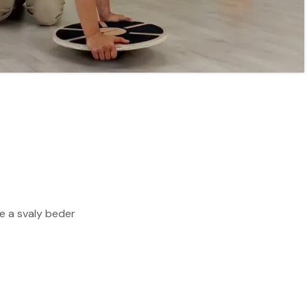
ží
Nabídka masáží
Nabídka mas
le a svaly beder