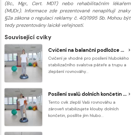
(Bc., Mgr., Cert. MDT) nebo rehabilitačním lékařem
(MUDr.). Informace zde prezentované nenaplňují znaky
§2a zákona o regulaci reklamy č. 40/1995 Sb. Mohou být
tedy prezentovány laické veřejnosti.
Související cviky
Cvičení na balanční podložce BOSU - stoj s rozpažením a rotací trupu
Cvičení je vhodné pro posílení hlubokého
stabilizačního svalstva páteře a trupu a
zlepšení rovnováhy…
Posílení svalů dolních končetin a stabilizace ve stoji na BOSU
Tento cvik zlepší Vaši rovnováhu a
zároveň stabilizujete klouby dolních
končetin, posílíte jím hlubo…