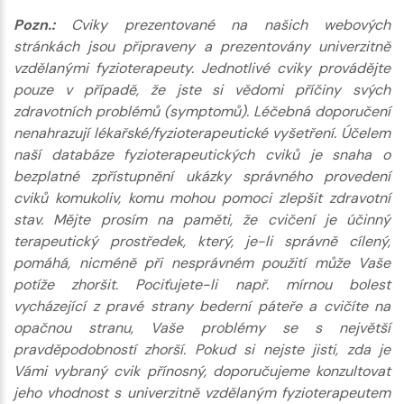
Pozn.:
Cviky prezentované na našich webových
stránkách jsou připraveny a prezentovány univerzitně
vzdělanými fyzioterapeuty. Jednotlivé cviky provádějte
pouze v případě, že jste si vědomi příčiny svých
zdravotních problémů (symptomů). Léčebná doporučení
nenahrazují lékařské/fyzioterapeutické vyšetření. Účelem
naší databáze fyzioterapeutických cviků je snaha o
bezplatné zpřístupnění ukázky správného provedení
cviků komukoliv, komu mohou pomoci zlepšit zdravotní
stav. Mějte prosím na paměti, že cvičení je účinný
terapeutický prostředek, který, je-li správně cílený,
pomáhá, nicméně při nesprávném použití může Vaše
potíže zhoršit. Pociťujete-li např. mírnou bolest
vycházející z pravé strany bederní páteře a cvičíte na
opačnou stranu, Vaše problémy se s největší
pravděpodobností zhorší. Pokud si nejste jisti, zda je
Vámi vybraný cvik přínosný, doporučujeme konzultovat
jeho vhodnost s univerzitně vzdělaným fyzioterapeutem