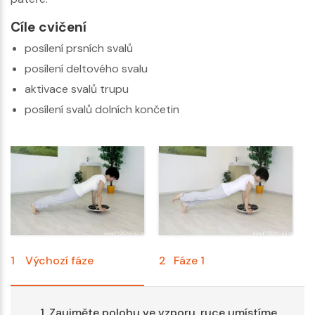
Cíle cvičení
posílení prsních svalů
posílení deltového svalu
aktivace svalů trupu
posílení svalů dolních končetin
1
Výchozí fáze
2
Fáze 1
3
Zaujměte polohu ve vzporu, ruce umístíme