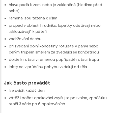
hlava padá k zemi nebo je zakloněná (hledíme před
sebe)
ramena jsou tažena k uším
propad v oblasti hrudníku, lopatky odstávají nebo
„sklouzávají“ k páteři
zadržování dechu
při zvedání dolní končetiny rotujete v pánvi nebo
celým trupem směrem za zvedající se končetinou
dojde k rotaci v ramenou popřípadě rotaci trupu
lokty se v průběhu pohybu vzdalují od těla
Jak často provádět
lze cvičit každý den
zátěž i počet opakování zvyšujte pozvolna, zpočátku
stačí 3 série po 6 opakováních