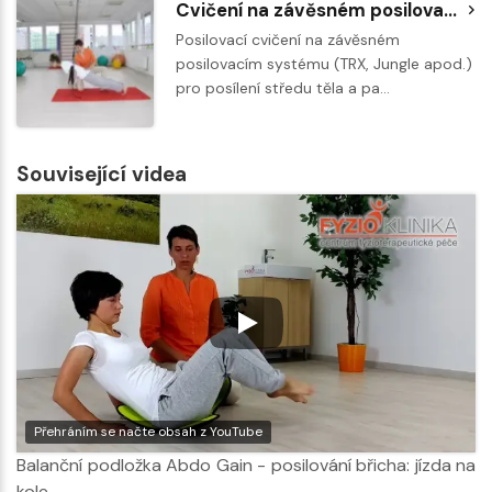
Cvičení na závěsném posilovacím systému - pánský klik
Posilovací cvičení na závěsném
posilovacím systému (TRX, Jungle apod.)
pro posílení středu těla a pa…
Související videa
Přehráním se načte obsah z YouTube
Balanční podložka Abdo Gain - posilování břicha: jízda na
kole