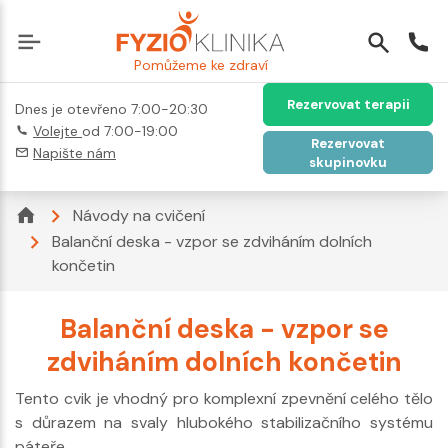
Pomůžeme ke zdraví
Rezervovat terapii
Dnes je otevřeno 7:00-20:30
Volejte
od 7:00-19:00
Rezervovat
Napište nám
skupinovku
Návody na cvičení
Balanční deska - vzpor se zdviháním dolních
končetin
Balanční deska - vzpor se
zdviháním dolních končetin
Tento cvik je vhodný pro komplexní zpevnění celého tělo
s důrazem na svaly hlubokého stabilizačního systému
páteře.