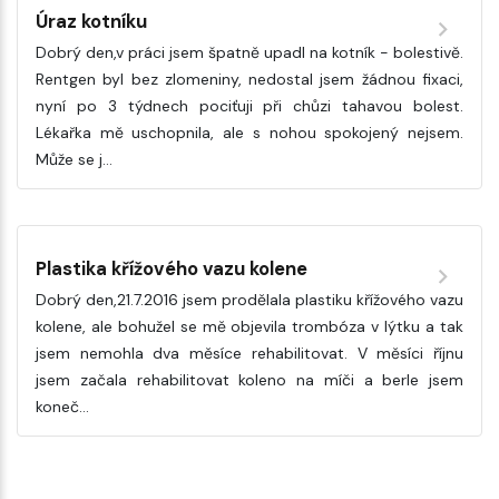
Úraz kotníku
Dobrý den,v práci jsem špatně upadl na kotník - bolestivě.
Rentgen byl bez zlomeniny, nedostal jsem žádnou fixaci,
nyní po 3 týdnech pociťuji při chůzi tahavou bolest.
Lékařka mě uschopnila, ale s nohou spokojený nejsem.
Může se j…
Plastika křížového vazu kolene
Dobrý den,21.7.2016 jsem prodělala plastiku křížového vazu
kolene, ale bohužel se mě objevila trombóza v lýtku a tak
jsem nemohla dva měsíce rehabilitovat. V měsíci říjnu
jsem začala rehabilitovat koleno na míči a berle jsem
koneč…