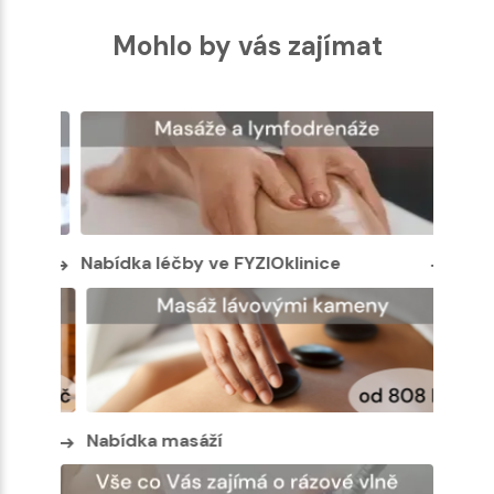
Mohlo by vás zajímat
Nabídka léčby ve FYZIOklinice
Nabíd
Nabíd
Nabídka masáží