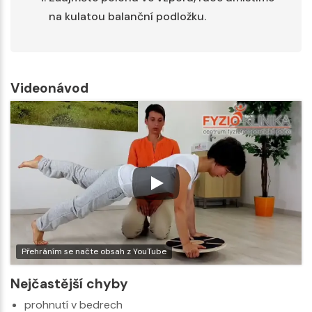
na kulatou balanční podložku.
Videonávod
Přehráním se načte obsah z YouTube
Nejčastější chyby
prohnutí v bedrech