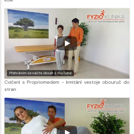
Přehráním se načte obsah z YouTube
Cvičení s Propriomedem - kmitání vestoje obouruč do
stran