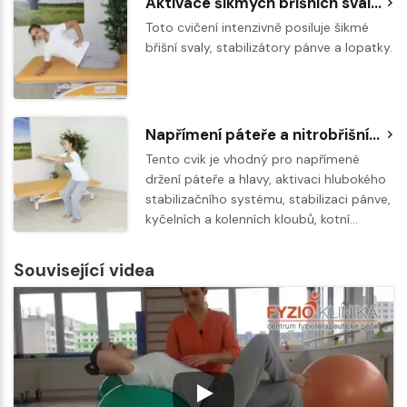
Aktivace šikmých břišních svalů v šikmém sedu
Toto cvičení intenzivně posiluje šikmé
břišní svaly, stabilizátory pánve a lopatky.
Napřímení páteře a nitrobřišní tlak ve dřepu
Tento cvik je vhodný pro napřímené
držení páteře a hlavy, aktivaci hlubokého
stabilizačního systému, stabilizaci pánve,
kyčelních a kolenních kloubů, kotní…
Související videa