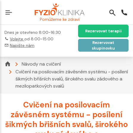
Pomůžeme ke zdraví
Rezervovat terapii
Dnes je otevřeno 8:00-16:30
Volejte
od 8:00-15:00
Rezervovat
Napište nám
skupinovku
Návody na cvičení
Cvičení na posilovacím závěsném systému - posílení
šikmých břišních svalů, širokého svalu zádového a
mezilopatkových svalů
Cvičení na posilovacím
závěsném systému - posílení
šikmých břišních svalů, širokého