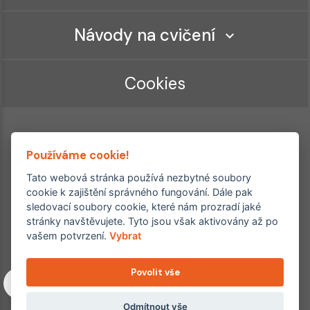
Návody na cvičení
Cookies
Používáme cookie!
Tato webová stránka používá nezbytné soubory
cookie k zajištění správného fungování. Dále pak
sledovací soubory cookie, které nám prozradí jaké
Ordinace roku
Rehabilitační ordinace
stránky navštěvujete. Tyto jsou však aktivovány až po
2. místo – 2017/2019
vašem potvrzení.
Vybrat
3. místo – 2018
Povolit vše
Copyright © 2011–2026 FYZIOklinika s.r.o.
Machkova 1642/2, Praha 4, Jižní Město – Chodov
Všechna práva vyhrazena. Jakékoliv užití obsahu či jeho částí
Odmítnout vše