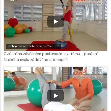
Přehráním se načte obsah z YouTube
Cvičení na závěsném posilovacím systému - posílení
širokého svalu zádového a tricepsů