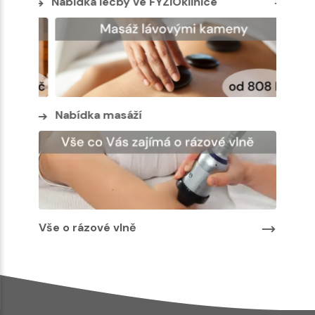
Nabídka léčby ve FYZIOklinice
Nabíd
Nabídka masáží
Nabíd
Vše o rázové vlně