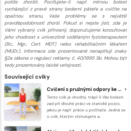
potíže zhoršit. Pociťujete-li např. mírnou bolest
vycházející z pravé strany bederní páteře a cvičíte na
opačnou stranu, Vaše problémy se s největší
pravděpodobností zhorší. Pokud si nejste jisti, zda je
Vámi vybraný cvik přínosný, doporučujeme konzultovat
jeho vhodnost s univerzitně vzdělaným fyzioterapeutem
(Bc., Mgr., Cert. MDT) nebo rehabilitačním lékařem
(MUDr.). Informace zde prezentované nenaplňují znaky
§2a zákona o regulaci reklamy č. 40/1995 Sb. Mohou být
tedy prezentovány laické veřejnosti.
Související cviky
Cvičení s pružnými odpory ke vzpřímenému držení těla
Tento cvik je vhodný, trápí-li Vás bolesti
zad při dlouhé práci ve statické pozici,
jakou je např. práce u počítače. Jedná se
o cvik, kterým stimulujete a…