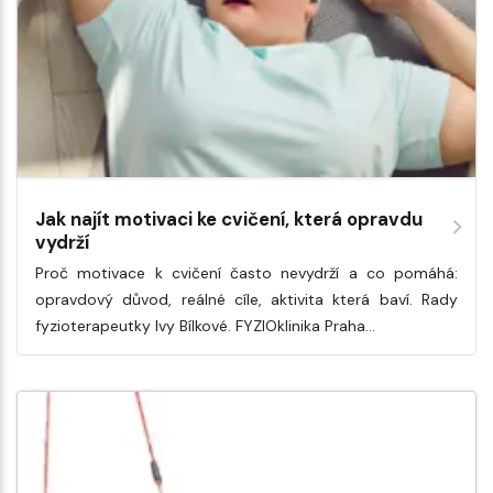
Jak najít motivaci ke cvičení, která opravdu
vydrží
Proč motivace k cvičení často nevydrží a co pomáhá:
opravdový důvod, reálné cíle, aktivita která baví. Rady
fyzioterapeutky Ivy Bílkové. FYZIOklinika Praha…