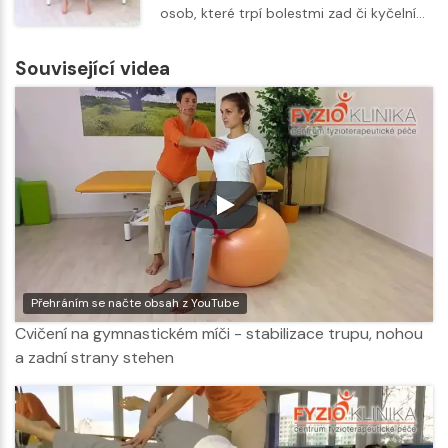
osob, které trpí bolestmi zad či kyčelní…
Související videa
Přehráním se načte obsah z YouTube
Cvičení na gymnastickém míči - stabilizace trupu, nohou
a zadní strany stehen