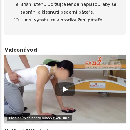
Břišní stěnu udržujte lehce napjatou, aby se
zabránilo klesnutí bederní páteře.
Hlavu vytahujte v prodloužení páteře.
Videonávod
Přehráním se načte obsah z YouTube