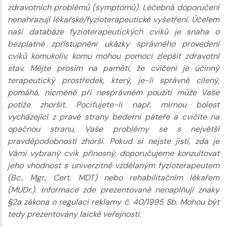
zdravotních problémů (symptomů). Léčebná doporučení
nenahrazují lékařské/fyzioterapeutické vyšetření. Účelem
naší databáze fyzioterapeutických cviků je snaha o
bezplatné zpřístupnění ukázky správného provedení
cviků komukoliv, komu mohou pomoci zlepšit zdravotní
stav. Mějte prosím na paměti, že cvičení je účinný
terapeutický prostředek, který, je-li správně cílený,
pomáhá, nicméně při nesprávném použití může Vaše
potíže zhoršit. Pociťujete-li např. mírnou bolest
vycházející z pravé strany bederní páteře a cvičíte na
opačnou stranu, Vaše problémy se s největší
pravděpodobností zhorší. Pokud si nejste jisti, zda je
Vámi vybraný cvik přínosný, doporučujeme konzultovat
jeho vhodnost s univerzitně vzdělaným fyzioterapeutem
(Bc., Mgr., Cert. MDT) nebo rehabilitačním lékařem
(MUDr.). Informace zde prezentované nenaplňují znaky
§2a zákona o regulaci reklamy č. 40/1995 Sb. Mohou být
tedy prezentovány laické veřejnosti.