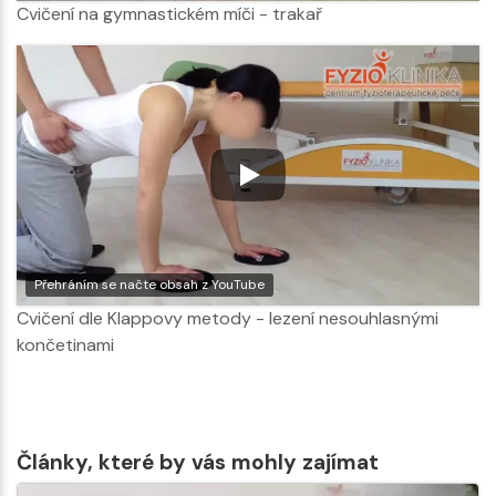
Cvičení na gymnastickém míči - trakař
Přehráním se načte obsah z YouTube
Cvičení dle Klappovy metody - lezení nesouhlasnými
končetinami
Články, které by vás mohly zajímat