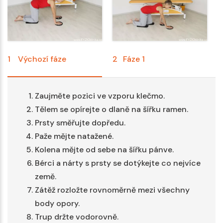
1
Výchozí fáze
2
Fáze 1
3
Zaujměte pozici ve vzporu klečmo.
Tělem se opírejte o dlaně na šířku ramen.
Prsty směřujte dopředu.
Paže mějte natažené.
Kolena mějte od sebe na šířku pánve.
Bérci a nárty s prsty se dotýkejte co nejvíce
země.
Zátěž rozložte rovnoměrně mezi všechny
body opory.
Trup držte vodorovně.