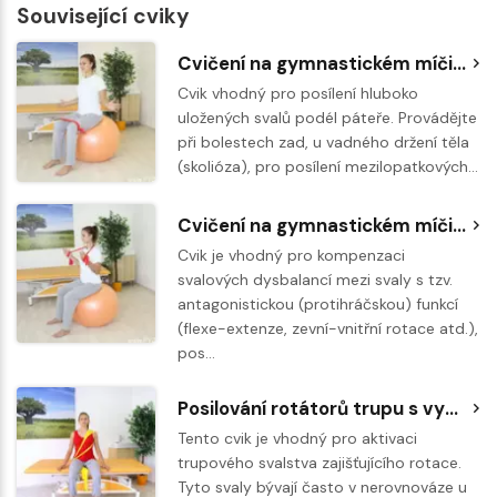
Související cviky
Cvičení na gymnastickém míči - stabilizace trupu, nohou a zadní strany stehen
Cvik vhodný pro posílení hluboko
uložených svalů podél páteře. Provádějte
při bolestech zad, u vadného držení těla
(skolióza), pro posílení mezilopatkových…
Cvičení na gymnastickém míči - posilování tricepsu
Cvik je vhodný pro kompenzaci
svalových dysbalancí mezi svaly s tzv.
antagonistickou (protihráčskou) funkcí
(flexe-extenze, zevní-vnitřní rotace atd.),
pos…
Posilování rotátorů trupu s využitím posilovací gumy Theraband
Tento cvik je vhodný pro aktivaci
trupového svalstva zajišťujícího rotace.
Tyto svaly bývají často v nerovnováze u