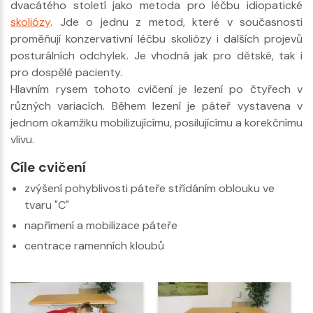
dvacátého století jako metoda pro léčbu idiopatické
skoliózy
. Jde o jednu z metod, které v současnosti
proměňují konzervativní léčbu skoliózy i dalších projevů
posturálních odchylek. Je vhodná jak pro dětské, tak i
pro dospělé pacienty.
Hlavním rysem tohoto cvičení je lezení po čtyřech v
různých variacích. Během lezení je páteř vystavena v
jednom okamžiku mobilizujícímu, posilujícímu a korekčnímu
vlivu.
Cíle cvičení
zvýšení pohyblivosti páteře střídáním oblouku ve
tvaru "C"
napřímení a mobilizace páteře
centrace ramenních kloubů